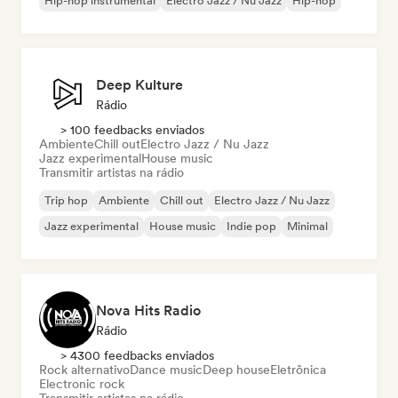
Hip-hop instrumental
Electro Jazz / Nu Jazz
Hip-hop
Deep Kulture
Rádio
> 100 feedbacks enviados
Ambiente
Chill out
Electro Jazz / Nu Jazz
Jazz experimental
House music
Transmitir artistas na rádio
Trip hop
Ambiente
Chill out
Electro Jazz / Nu Jazz
Jazz experimental
House music
Indie pop
Minimal
Nova Hits Radio
Rádio
> 4300 feedbacks enviados
Rock alternativo
Dance music
Deep house
Eletrônica
Electronic rock