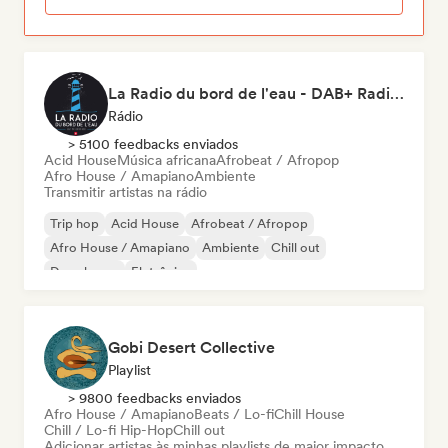
La Radio du bord de l'eau - DAB+ Radio Station (Switzerland)
Rádio
> 5100 feedbacks enviados
Acid House
Música africana
Afrobeat / Afropop
Afro House / Amapiano
Ambiente
Transmitir artistas na rádio
Trip hop
Acid House
Afrobeat / Afropop
Afro House / Amapiano
Ambiente
Chill out
Deep house
Eletrônica
Gobi Desert Collective
Playlist
> 9800 feedbacks enviados
Afro House / Amapiano
Beats / Lo-fi
Chill House
Chill / Lo-fi Hip-Hop
Chill out
Adicionar artistas às minhas playlists de maior impacto