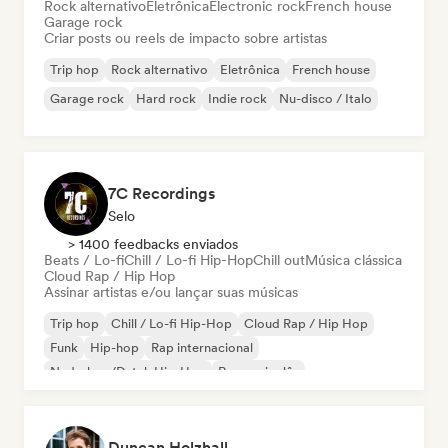
Rock alternativo
Eletrônica
Electronic rock
French house
Garage rock
Criar posts ou reels de impacto sobre artistas
Trip hop
Rock alternativo
Eletrônica
French house
Garage rock
Hard rock
Indie rock
Nu-disco / Italo
7C Recordings
Selo
> 1400 feedbacks enviados
Beats / Lo-fi
Chill / Lo-fi Hip-Hop
Chill out
Música clássica
Cloud Rap / Hip Hop
Assinar artistas e/ou lançar suas músicas
Trip hop
Chill / Lo-fi Hip-Hop
Cloud Rap / Hip Hop
Funk
Hip-hop
Rap internacional
Nederhop/Dutch Hip-Hop
Rap em inglês
Duncan Holzhall