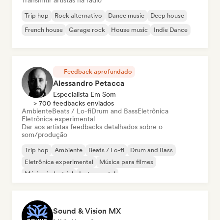
Transmitir artistas na rádio
Trip hop
Rock alternativo
Dance music
Deep house
French house
Garage rock
House music
Indie Dance
Feedback aprofundado
Alessandro Petacca
Especialista Em Som
> 700 feedbacks enviados
Ambiente
Beats / Lo-fi
Drum and Bass
Eletrônica
Eletrônica experimental
Dar aos artistas feedbacks detalhados sobre o
som/produção
Trip hop
Ambiente
Beats / Lo-fi
Drum and Bass
Eletrônica experimental
Música para filmes
Música industrial
Instrumental
Sound & Vision MX