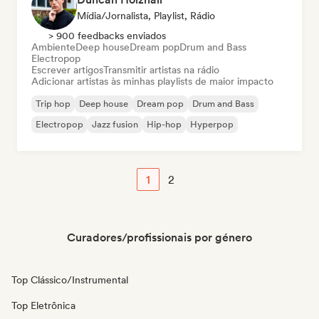
Mídia/Jornalista, Playlist, Rádio
> 900 feedbacks enviados
Ambiente
Deep house
Dream pop
Drum and Bass
Electropop
Escrever artigos
Transmitir artistas na rádio
Adicionar artistas às minhas playlists de maior impacto
Trip hop
Deep house
Dream pop
Drum and Bass
Electropop
Jazz fusion
Hip-hop
Hyperpop
1
2
Curadores/profissionais por género
Top Clássico/Instrumental
Top Eletrônica