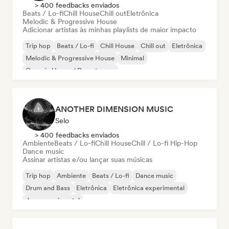
> 400 feedbacks enviados
Beats / Lo-fi
Chill House
Chill out
Eletrônica
Melodic & Progressive House
Adicionar artistas às minhas playlists de maior impacto
Trip hop
Beats / Lo-fi
Chill House
Chill out
Eletrônica
Melodic & Progressive House
Minimal
Organic House / Downtempo
ANOTHER DIMENSION MUSIC
Selo
> 400 feedbacks enviados
Ambiente
Beats / Lo-fi
Chill House
Chill / Lo-fi Hip-Hop
Dance music
Assinar artistas e/ou lançar suas músicas
Trip hop
Ambiente
Beats / Lo-fi
Dance music
Drum and Bass
Eletrônica
Eletrônica experimental
Jazz experimental