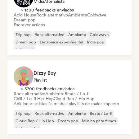
Mídia/Jornalista
> 1300 feedbacks enviados
Acid House
Rock alternativo
Ambiente
Coldwave
Dream pop
Escrever artigos
Trip hop
Rock alternativo
Ambiente
Coldwave
Dream pop
Eletrônica experimental
Indie pop
Indie rock
Dizzy Boy
Playlist
> 5700 feedbacks enviados
Rock alternativo
Ambiente
Beats / Lo-fi
Chill / Lo-fi Hip-Hop
Cloud Rap / Hip Hop
Adicionar artistas às minhas playlists de maior impacto
Trip hop
Rock alternativo
Ambiente
Beats / Lo-fi
Cloud Rap / Hip Hop
Dream pop
Música para filmes
Instrumental