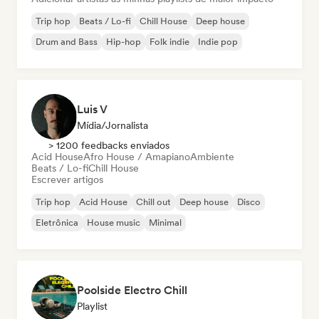
Trip hop
Beats / Lo-fi
Chill House
Deep house
Drum and Bass
Hip-hop
Folk indie
Indie pop
Luis V
Mídia/Jornalista
> 1200 feedbacks enviados
Acid House
Afro House / Amapiano
Ambiente
Beats / Lo-fi
Chill House
Escrever artigos
Trip hop
Acid House
Chill out
Deep house
Disco
Eletrônica
House music
Minimal
Poolside Electro Chill
Playlist