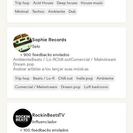
Trip hop
Acid House
Deep house
House music
Minimal
Techno
Ambiente
Dub
Sophie Records
Selo
> 900 feedbacks enviados
Ambiente
Beats / Lo-fi
Chill out
Comercial / Mainstream
Dream pop
Assinar artistas e/ou lançar suas músicas
Trip hop
Beats / Lo-fi
Chill out
Indie pop
Ambiente
Comercial / Mainstream
Dream pop
Lofi bedroom
RockinBeatsTV
Influenciador
< 100 feedbacks enviados