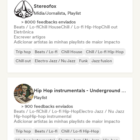
Stereofox
Mídia/Jornalista, Playlist
> 8000 feedbacks enviados
Beats / Lo-fi
Chill House
Chill / Lo-fi Hip-Hop
Chill out
Eletrônica
Escrever artigos
Adicionar artistas às minhas playlists de maior impacto
Trip hop
Beats / Lo-fi
Chill House
Chill / Lo-fi Hip-Hop
Chill out
Electro Jazz / Nu Jazz
Funk
Jazz fusion
Hip Hop instrumentals - Underground boombap & Lo Fi Hip Hop (by Snaap)
Playlist
> 900 feedbacks enviados
Beats / Lo-fi
Chill / Lo-fi Hip-Hop
Electro Jazz / Nu Jazz
Hip-hop
Hip-hop instrumental
Adicionar artistas às minhas playlists de maior impacto
Trip hop
Beats / Lo-fi
Chill / Lo-fi Hip-Hop