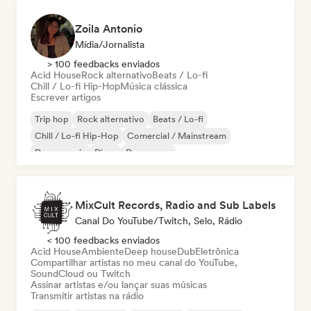
Zoila Antonio
Mídia/Jornalista
> 100 feedbacks enviados
Acid House
Rock alternativo
Beats / Lo-fi
Chill / Lo-fi Hip-Hop
Música clássica
Escrever artigos
Trip hop
Rock alternativo
Beats / Lo-fi
Chill / Lo-fi Hip-Hop
Comercial / Mainstream
Dance music
Disco
Dream pop
MixCult Records, Radio and Sub Labels
Canal Do YouTube/Twitch, Selo, Rádio
< 100 feedbacks enviados
Acid House
Ambiente
Deep house
Dub
Eletrônica
Compartilhar artistas no meu canal do YouTube,
SoundCloud ou Twitch
Assinar artistas e/ou lançar suas músicas
Transmitir artistas na rádio