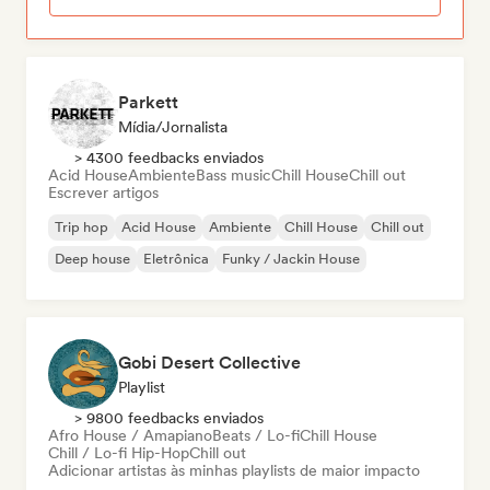
Parkett
Mídia/Jornalista
> 4300 feedbacks enviados
Acid House
Ambiente
Bass music
Chill House
Chill out
Escrever artigos
Trip hop
Acid House
Ambiente
Chill House
Chill out
Deep house
Eletrônica
Funky / Jackin House
Gobi Desert Collective
Playlist
> 9800 feedbacks enviados
Afro House / Amapiano
Beats / Lo-fi
Chill House
Chill / Lo-fi Hip-Hop
Chill out
Adicionar artistas às minhas playlists de maior impacto