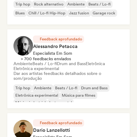
Trip hop
Rock alternativo
Ambiente
Beats / Lo-fi
Blues
Chill / Lo-fi Hip-Hop
Jazz fusion
Garage rock
Feedback aprofundado
Alessandro Petacca
Especialista Em Som
> 700 feedbacks enviados
Ambiente
Beats / Lo-fi
Drum and Bass
Eletrônica
Eletrônica experimental
Dar aos artistas feedbacks detalhados sobre o
som/produção
Trip hop
Ambiente
Beats / Lo-fi
Drum and Bass
Eletrônica experimental
Música para filmes
Música industrial
Instrumental
Feedback aprofundado
Dario Lanzellotti