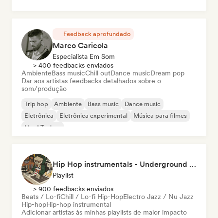
Feedback aprofundado
Marco Caricola
Especialista Em Som
> 400 feedbacks enviados
Ambiente
Bass music
Chill out
Dance music
Dream pop
Dar aos artistas feedbacks detalhados sobre o
som/produção
Trip hop
Ambiente
Bass music
Dance music
Eletrônica
Eletrônica experimental
Música para filmes
Hard Techno
Hip Hop instrumentals - Underground boombap & Lo Fi Hip Hop (by Snaap)
Playlist
> 900 feedbacks enviados
Beats / Lo-fi
Chill / Lo-fi Hip-Hop
Electro Jazz / Nu Jazz
Hip-hop
Hip-hop instrumental
Adicionar artistas às minhas playlists de maior impacto