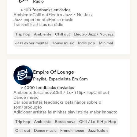
Rádio
> 100 feedbacks enviados
Ambiente
Chill out
Electro Jazz / Nu Jazz
Jazz experimental
House music
Transmitir artistas na rádio
Trip hop
Ambiente
Chill out
Electro Jazz / Nu Jazz
Jazz experimental
House music
Indie pop
Minimal
Empire Of Lounge
Playlist, Especialista Em Som
> 4000 feedbacks enviados
Ambiente
Bossa nova
Chill / Lo-fi Hip-Hop
Chill out
Dance music
Dar aos artistas feedbacks detalhados sobre o
som/produção
Adicionar artistas às minhas playlists de maior impacto
Trip hop
Ambiente
Bossa nova
Chill / Lo-fi Hip-Hop
Chill out
Dance music
French house
Jazz fusion