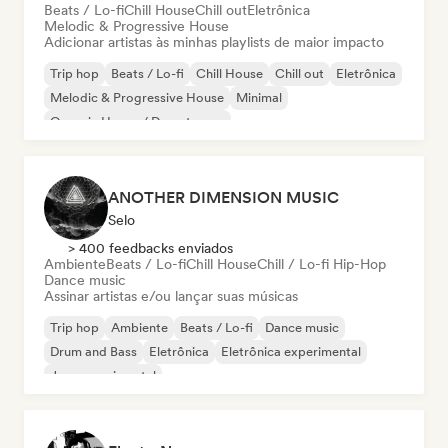
Beats / Lo-fi
Chill House
Chill out
Eletrônica
Melodic & Progressive House
Adicionar artistas às minhas playlists de maior impacto
Trip hop
Beats / Lo-fi
Chill House
Chill out
Eletrônica
Melodic & Progressive House
Minimal
Organic House / Downtempo
ANOTHER DIMENSION MUSIC
Selo
> 400 feedbacks enviados
Ambiente
Beats / Lo-fi
Chill House
Chill / Lo-fi Hip-Hop
Dance music
Assinar artistas e/ou lançar suas músicas
Trip hop
Ambiente
Beats / Lo-fi
Dance music
Drum and Bass
Eletrônica
Eletrônica experimental
Jazz experimental