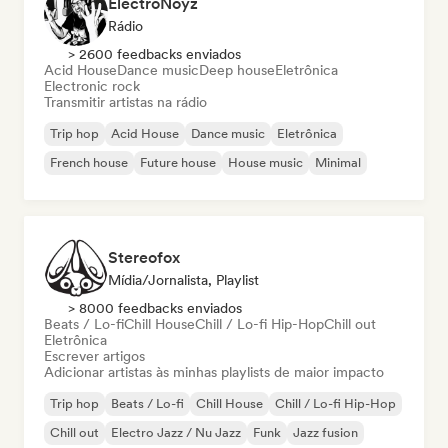
ElectroNoyz
Rádio
> 2600 feedbacks enviados
Acid House
Dance music
Deep house
Eletrônica
Electronic rock
Transmitir artistas na rádio
Trip hop
Acid House
Dance music
Eletrônica
French house
Future house
House music
Minimal
Stereofox
Mídia/Jornalista, Playlist
> 8000 feedbacks enviados
Beats / Lo-fi
Chill House
Chill / Lo-fi Hip-Hop
Chill out
Eletrônica
Escrever artigos
Adicionar artistas às minhas playlists de maior impacto
Trip hop
Beats / Lo-fi
Chill House
Chill / Lo-fi Hip-Hop
Chill out
Electro Jazz / Nu Jazz
Funk
Jazz fusion