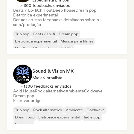
Especialista Em Som
> 300 feedbacks enviados
Beats / Lo-fi
Chill out
Deep house
Dream pop
Eletrônica experimental
Dar aos artistas feedbacks detalhados sobre o
som/produção
Trip hop
Beats / Lo-fi
Dream pop
Eletrônica experimental
Música para filmes
Nu-disco / Italo
Pop soul
R&B
Sound & Vision MX
Mídia/Jornalista
> 1300 feedbacks enviados
Acid House
Rock alternativo
Ambiente
Coldwave
Dream pop
Escrever artigos
Trip hop
Rock alternativo
Ambiente
Coldwave
Dream pop
Eletrônica experimental
Indie pop
Indie rock