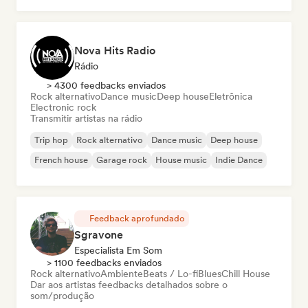
Nova Hits Radio
Rádio
> 4300 feedbacks enviados
Rock alternativo
Dance music
Deep house
Eletrônica
Electronic rock
Transmitir artistas na rádio
Trip hop
Rock alternativo
Dance music
Deep house
French house
Garage rock
House music
Indie Dance
Feedback aprofundado
Sgravone
Especialista Em Som
> 1100 feedbacks enviados
Rock alternativo
Ambiente
Beats / Lo-fi
Blues
Chill House
Dar aos artistas feedbacks detalhados sobre o
som/produção