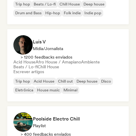
Trip hop
Beats / Lo-fi
Chill House
Deep house
Drum and Bass
Hip-hop
Folk indie
Indie pop
Luis V
Mídia/Jornalista
> 1200 feedbacks enviados
Acid House
Afro House / Amapiano
Ambiente
Beats / Lo-fi
Chill House
Escrever artigos
Trip hop
Acid House
Chill out
Deep house
Disco
Eletrônica
House music
Minimal
Poolside Electro Chill
Playlist
> 400 feedbacks enviados