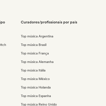
ipo
Curadores/profissionais por país
Top música Argentina
itch
Top música Brasil
Top música França
Top música Alemanha
Top música Itália
Top música México
Top música Holanda
Top música Espanha
Top música Reino Unido