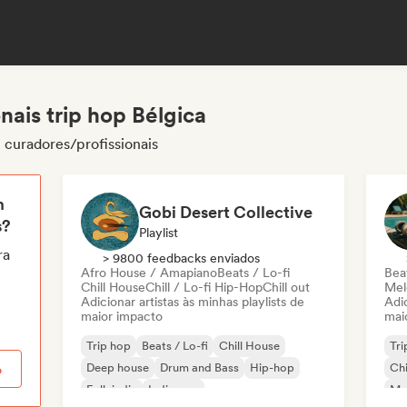
nais trip hop Bélgica
 curadores/profissionais
m
Gobi Desert Collective
s?
Playlist
ra
> 9800 feedbacks enviados
Afro House / Amapiano
Beats / Lo-fi
Beat
Chill House
Chill / Lo-fi Hip-Hop
Chill out
Mel
Adicionar artistas às minhas playlists de
Adic
maior impacto
mai
Trip hop
Beats / Lo-fi
Chill House
Tri
Deep house
Drum and Bass
Hip-hop
Chi
o
Folk indie
Indie pop
Mel