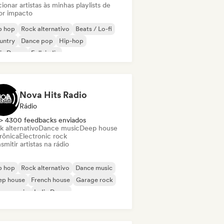
ionar artistas às minhas playlists de
or impacto
p hop
Rock alternativo
Beats / Lo-fi
untry
Dance pop
Hip-hop
ie Dance
Folk indie
Nova Hits Radio
Rádio
> 4300 feedbacks enviados
k alternativo
Dance music
Deep house
rônica
Electronic rock
smitir artistas na rádio
p hop
Rock alternativo
Dance music
ep house
French house
Garage rock
use music
Indie Dance