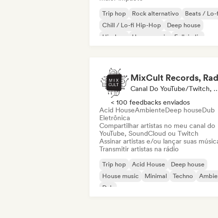
Trip hop
Rock alternativo
Beats / Lo-f
Chill / Lo-fi Hip-Hop
Deep house
Hip-hop
House music
Folk indie
Canal Do YouTube/Twitch, Se
< 100 feedbacks enviados
Acid House
Ambiente
Deep house
Dub
Eletrônica
Compartilhar artistas no meu canal do
YouTube, SoundCloud ou Twitch
Assinar artistas e/ou lançar suas músic
Transmitir artistas na rádio
Trip hop
Acid House
Deep house
House music
Minimal
Techno
Ambie
Dub