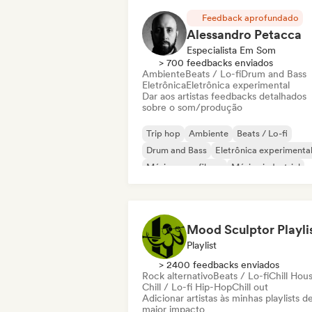
Feedback aprofundado
Alessandro Petacca
Especialista Em Som
> 700 feedbacks enviados
Ambiente
Beats / Lo-fi
Drum and Bass
Eletrônica
Eletrônica experimental
Dar aos artistas feedbacks detalhados
sobre o som/produção
Trip hop
Ambiente
Beats / Lo-fi
Drum and Bass
Eletrônica experimenta
Música para filmes
Música industrial
Instrumental
Mood Sculptor Playli
Playlist
> 2400 feedbacks enviados
Rock alternativo
Beats / Lo-fi
Chill Hou
Chill / Lo-fi Hip-Hop
Chill out
Adicionar artistas às minhas playlists d
maior impacto