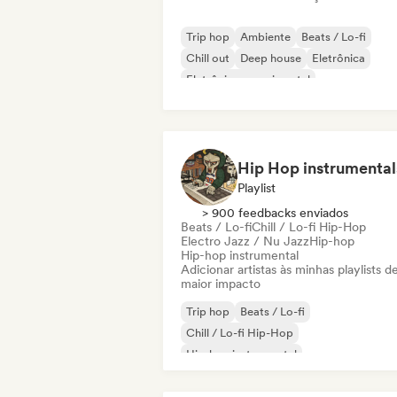
Trip hop
Ambiente
Beats / Lo-fi
Chill out
Deep house
Eletrônica
Eletrônica experimental
Melodic & Progressive House
Playlist
> 900 feedbacks enviados
Beats / Lo-fi
Chill / Lo-fi Hip-Hop
Electro Jazz / Nu Jazz
Hip-hop
Hip-hop instrumental
Adicionar artistas às minhas playlists d
maior impacto
Trip hop
Beats / Lo-fi
Chill / Lo-fi Hip-Hop
Hip-hop instrumental
Electro Jazz / Nu Jazz
Hip-hop