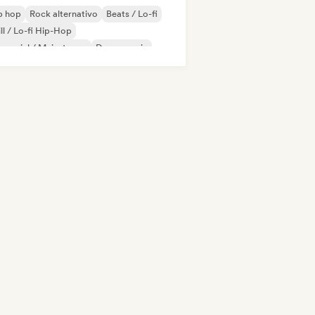
p hop
Rock alternativo
Beats / Lo-fi
ll / Lo-fi Hip-Hop
mercial / Mainstream
Dance music
sco
Dream pop