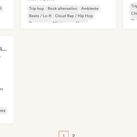
Tri
i
Trip hop
Rock alternativo
Ambiente
Chi
Beats / Lo-fi
Cloud Rap / Hip Hop
Co
Dream pop
Música para filmes
Di
Instrumental
MixCult Records, Radio and Sub Labels
lo, Rádio
as
nte
1
2