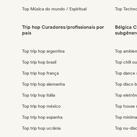
Top Música do mundo / Espiritual
Top Techn
Trip hop Curadores/profissionais por
Bélgica C
país
subgêner
Top trip hop argentina
Top ambien
Top trip hop brasil
Top chill ou
Top trip hop frança
Top dance 
Top trip hop alemanha
Top disco b
Top trip hop itália
Top eletrôn
Top trip hop méxico
Top house 
Top trip hop espanha
Top minimal
Top trip hop ucrânia
Top nu-disc