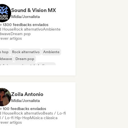
Sound & Vision MX
Mídia/Jornalista
> 1300 feedbacks enviados
d House
Rock alternativo
Ambiente
dwave
Dream pop
ever artigos
p hop
Rock alternativo
Ambiente
ldwave
Dream pop
trônica experimental
Indie pop
ie rock
Zoila Antonio
Mídia/Jornalista
> 100 feedbacks enviados
d House
Rock alternativo
Beats / Lo-fi
l / Lo-fi Hip-Hop
Música clássica
ever artigos