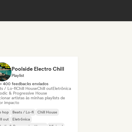
Poolside Electro Chill
Playlist
> 400 feedbacks enviados
s / Lo-fi
Chill House
Chill out
Eletrônica
odic & Progressive House
ionar artistas às minhas playlists de
or impacto
p hop
Beats / Lo-fi
Chill House
ll out
Eletrônica
odic & Progressive House
Minimal