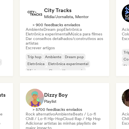
City Tracks
Mídia/Jornalista, Mentor
> 900 feedbacks enviados
Ambiente
Dream pop
Eletrônica
Aci
Eletrônica experimental
Música para filmes
Col
Dar conselhos detalhados/construtivos aos
Escr
artistas
Escrever artigos
Tri
Trip hop
Ambiente
Dream pop
Co
l
Eletrônica
Eletrônica experimental
Ele
Música para filmes
House music
Ind
Folk indie
sts
Dizzy Boy
Playlist
> 5700 feedbacks enviados
se
Rock alternativo
Ambiente
Beats / Lo-fi
Aci
Chill / Lo-fi Hip-Hop
Cloud Rap / Hip Hop
Chil
e
Adicionar artistas às minhas playlists de
Escr
maior impacto