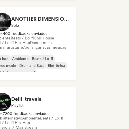
ganic House / Downtempo
ANOTHER DIMENSION MUSIC
Selo
> 400 feedbacks enviados
iente
Beats / Lo-fi
Chill House
l / Lo-fi Hip-Hop
Dance music
nar artistas e/ou lançar suas músicas
p hop
Ambiente
Beats / Lo-fi
nce music
Drum and Bass
Eletrônica
trônica experimental
z experimental
Delli_travels
Playlist
> 7200 feedbacks enviados
k alternativo
Ambiente
Beats / Lo-fi
l / Lo-fi Hip-Hop
ercial / Mainstream