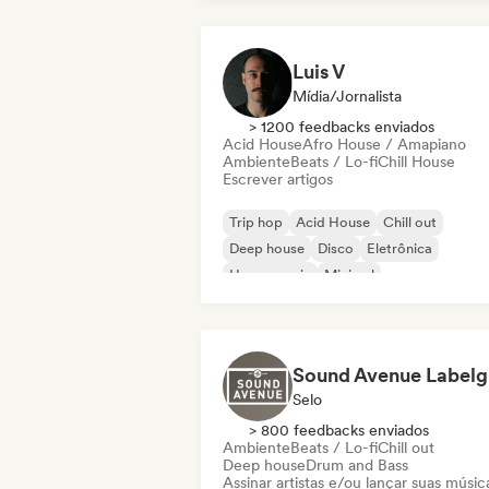
Luis V
Mídia/Jornalista
> 1200 feedbacks enviados
Acid House
Afro House / Amapiano
Ambiente
Beats / Lo-fi
Chill House
Escrever artigos
Trip hop
Acid House
Chill out
Deep house
Disco
Eletrônica
House music
Minimal
Selo
> 800 feedbacks enviados
Ambiente
Beats / Lo-fi
Chill out
Deep house
Drum and Bass
Assinar artistas e/ou lançar suas músic