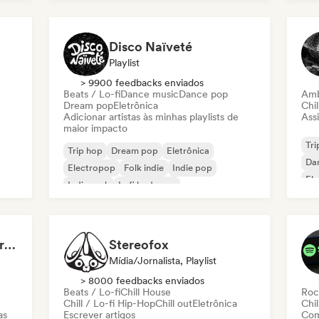
Or
Disco Naïveté
Playlist
> 9900 feedbacks enviados
Beats / Lo-fi
Dance music
Dance pop
Amb
Dream pop
Eletrônica
Chil
Adicionar artistas às minhas playlists de
Assi
maior impacto
Tri
Trip hop
Dream pop
Eletrônica
Da
Electropop
Folk indie
Indie pop
Ele
Indie rock
Lofi bedroom
Jaz
Sound Avenue Labelgroup
Stereofox
Mídia/Jornalista, Playlist
> 8000 feedbacks enviados
Beats / Lo-fi
Chill House
Roc
Chill / Lo-fi Hip-Hop
Chill out
Eletrônica
Chil
as
Escrever artigos
Com