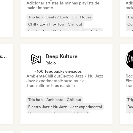
Adicionar artistas às minhas playlists de
Adic
maior impacto
mai
Trip hop
Beats / Lo-fi
Chill House
Tri
Chill / Lo-fi Hip-Hop
Chill out
Co
Electro Jazz / Nu Jazz
Funk
Jazz fusion
Ind
Hip Hop instrumentals - Underground boombap & Lo Fi Hip Hop (by Snaap)
Deep Kulture
Rádio
> 100 feedbacks enviados
Ambiente
Chill out
Electro Jazz / Nu Jazz
Roc
Jazz experimental
House music
Elet
Transmitir artistas na rádio
Tran
e
Trip hop
Ambiente
Chill out
Tri
Electro Jazz / Nu Jazz
Jazz experimental
De
House music
Indie pop
Minimal
Ho