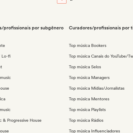
/profissionais por subgênero
Curadores/profissionais por t
nte
Top música Bookers
 Lo-fi
Top música Canais do YouTube/Tw
ut
Top música Selos
 music
Top música Managers
house
Top música Mídias/Jornalistas
ica
Top música Mentores
music
Top música Playlists
c & Progressive House
Top música Rádios
House
Top música Influenciadores