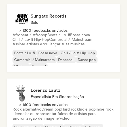
Sungate Records
Selo
> 1300 feedbacks enviados
Afrobeat / Afropop
Beats / Lo-fi
Bossa nova
Chill / Lo-fi Hip-Hop
Comercial / Mainstream
Assinar artistas e/ou lançar suas músicas
Beats / Lo-fi
Bossa nova
Chill / Lo-fi Hip-Hop
Comercial / Mainstream
Dancehall
Dance pop
Hip-hop
Pop soul
Lorenzo Lautz
Especialista Em Sincronização
> 1600 feedbacks enviados
Rock alternativo
Dream pop
Hard rock
Indie pop
Indie rock
Licenciar ou representar faixas de artistas para
sincronização de imagem/vídeo