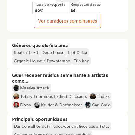
Taxa de resposta
Respostas dadas
80%
86
Ver curadores semelhantes
Gêneros que ele/ela ama
Beats / Lo-fi
Deep house
Eletrônica
Organic House / Downtempo
Trip hop
Quer receber música semelhante a artistas
como...
Massive Attack
Totally Enormous Extinct Dinosaurs
The xx
Dixon
Kruder & Dorfmeister
Carl Craig
Principais oportunidades
Dar conselhos detalhados/construtivos aos artistas
Assinar artistas e/ou lançar suas músicas