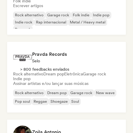
Folk indie
Escrever artigos
Rock alternativo
Garage rock
Folk indie
Indie pop
Indie rock
Rap internacional
Metal / Heavy metal
Pop rock
Pravda Records
Selo
> 800 feedbacks enviados
Rock alternativo
Dream pop
Eletrônica
Garage rock
Indie pop
Assinar artistas e/ou lançar suas músicas
Rock alternativo
Dream pop
Garage rock
New wave
Pop soul
Reggae
Shoegaze
Soul
Zoila Antonio