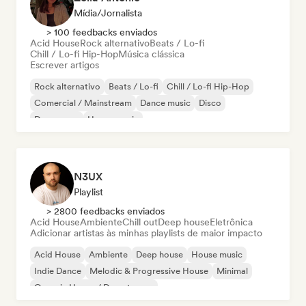
Mídia/Jornalista
> 100 feedbacks enviados
Acid House
Rock alternativo
Beats / Lo-fi
Chill / Lo-fi Hip-Hop
Música clássica
Escrever artigos
Rock alternativo
Beats / Lo-fi
Chill / Lo-fi Hip-Hop
Comercial / Mainstream
Dance music
Disco
Dream pop
House music
N3UX
Playlist
> 2800 feedbacks enviados
Acid House
Ambiente
Chill out
Deep house
Eletrônica
Adicionar artistas às minhas playlists de maior impacto
Acid House
Ambiente
Deep house
House music
Indie Dance
Melodic & Progressive House
Minimal
Organic House / Downtempo