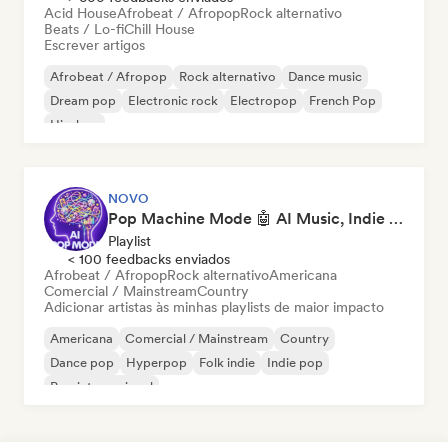
Acid House
Afrobeat / Afropop
Rock alternativo
Beats / Lo-fi
Chill House
Escrever artigos
Afrobeat / Afropop
Rock alternativo
Dance music
Dream pop
Electronic rock
Electropop
French Pop
Hip-hop
NOVO
Pop Machine Mode 🤖 AI Music, Indie Pop & Dream Pop
Playlist
< 100 feedbacks enviados
Afrobeat / Afropop
Rock alternativo
Americana
Comercial / Mainstream
Country
Adicionar artistas às minhas playlists de maior impacto
Americana
Comercial / Mainstream
Country
Dance pop
Hyperpop
Folk indie
Indie pop
Pop internacional