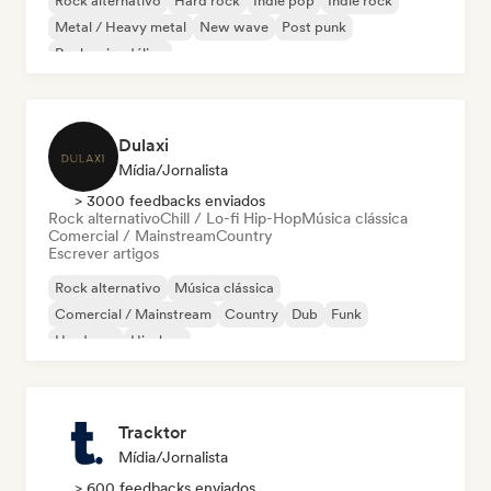
Rock alternativo
Hard rock
Indie pop
Indie rock
Metal / Heavy metal
New wave
Post punk
Rock psicodélico
Dulaxi
Mídia/Jornalista
> 3000 feedbacks enviados
Rock alternativo
Chill / Lo-fi Hip-Hop
Música clássica
Comercial / Mainstream
Country
Escrever artigos
Rock alternativo
Música clássica
Comercial / Mainstream
Country
Dub
Funk
Hardcore
Hip-hop
Tracktor
Mídia/Jornalista
> 600 feedbacks enviados