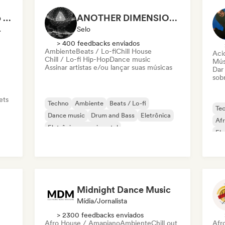
Freddy Masters (Keep Hush)
ANOTHER DIMENSION MUSIC
cionado
Selo
> 400 feedbacks enviados
Ambiente
Beats / Lo-fi
Chill House
Aci
Chill / Lo-fi Hip-Hop
Dance music
Mús
Assinar artistas e/ou lançar suas músicas
Dar
sob
ets
Techno
Ambiente
Beats / Lo-fi
Te
Dance music
Drum and Bass
Eletrônica
Af
Eletrônica experimental
Ele
Jazz experimental
Ind
Midnight Dance Music
Mídia/Jornalista
> 2300 feedbacks enviados
Afro House / Amapiano
Ambiente
Chill out
Afr