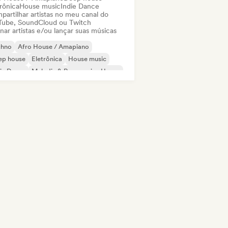
rônica
House music
Indie Dance
partilhar artistas no meu canal do
Tube, SoundCloud ou Twitch
nar artistas e/ou lançar suas músicas
chno
Afro House / Amapiano
ep house
Eletrônica
House music
ie Dance
Melodic & Progressive House
nimal