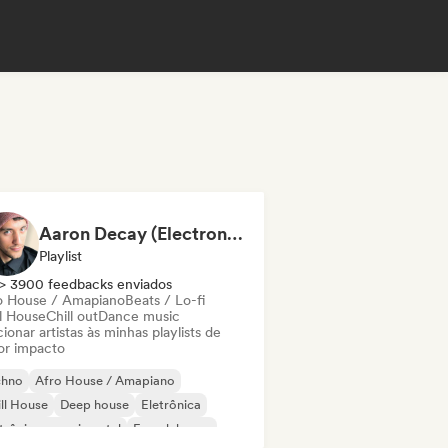
Aaron Decay (Electronic Dream & Chill Electronic Dream playlists)
Playlist
> 3900 feedbacks enviados
o House / Amapiano
Beats / Lo-fi
ll House
Chill out
Dance music
ionar artistas às minhas playlists de
or impacto
chno
Afro House / Amapiano
ll House
Deep house
Eletrônica
trônica experimental
French house