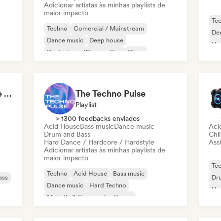
Adicionar artistas às minhas playlists de
maior impacto
Te
Techno
Comercial / Mainstream
De
Dance music
Deep house
Ho
Deutschpop/German Pop
Disco
Electropop
French Pop
KaneFM Radio: Future of Electronic
The Techno Pulse
Playlist
> 1300 feedbacks enviados
Acid House
Bass music
Dance music
Aci
Drum and Bass
Chi
Hard Dance / Hardcore / Hardstyle
Assi
Adicionar artistas às minhas playlists de
maior impacto
Te
Techno
Acid House
Bass music
ass
Dr
Dance music
Hard Techno
Har
Melodic & Progressive House
Ha
Drum and Bass
Hard Dance / Hardcore / Hardstyle