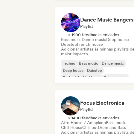
Dance Music Bangers
Playlist
> 1900 feedbacks enviados
Bass music
Dance music
Deep house
Dubstep
French house
Adicionar artistas às minhas playlists d
maior impacto
Techno
Bass music
Dance music
Deep house
Dubstep
Funky / Jackin House
Future house
House music
Focus Electronica
Playlist
> 1400 feedbacks enviados
Afro House / Amapiano
Bass music
Chill House
Chill out
Drum and Bass
Adicionar artistas às minhas playlists d