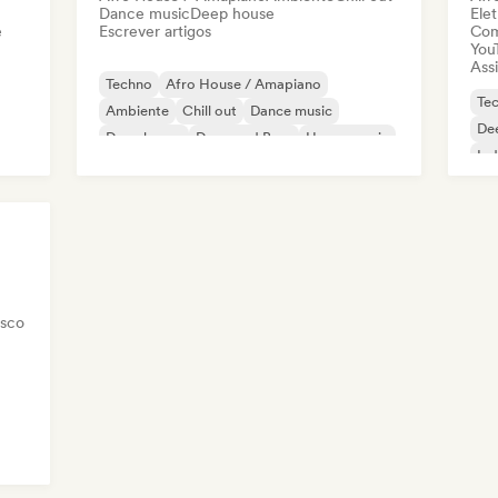
Dance music
Deep house
Elet
e
Escrever artigos
Com
You
Assi
Techno
Afro House / Amapiano
Te
Ambiente
Chill out
Dance music
De
Deep house
Drum and Bass
House music
Ind
Mi
isco