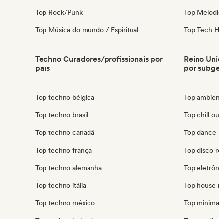
Top Rock/Punk
Top Melodi
Top Música do mundo / Espiritual
Top Tech 
Techno Curadores/profissionais por
Reino Uni
país
por subg
Top techno bélgica
Top ambien
Top techno brasil
Top chill o
Top techno canadá
Top dance 
Top techno frança
Top disco r
Top techno alemanha
Top eletrôn
Top techno itália
Top house 
Top techno méxico
Top minimal