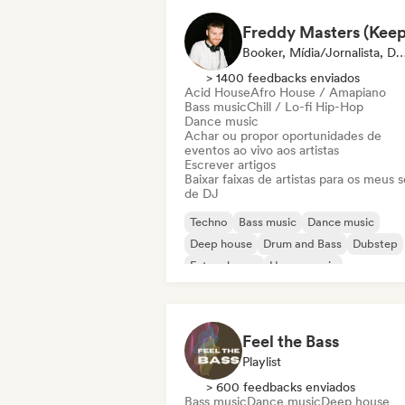
Booker, Mídia/Jornalista, DJ Sele
> 1400 feedbacks enviados
Acid House
Afro House / Amapiano
Bass music
Chill / Lo-fi Hip-Hop
Dance music
Achar ou propor oportunidades de
eventos ao vivo aos artistas
Escrever artigos
Baixar faixas de artistas para os meus s
de DJ
Techno
Bass music
Dance music
Deep house
Drum and Bass
Dubstep
Future house
House music
Feel the Bass
Playlist
> 600 feedbacks enviados
Bass music
Dance music
Deep house