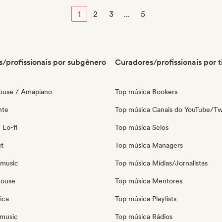
1
2
3
...
5
/profissionais por subgênero
Curadores/profissionais por t
ouse / Amapiano
Top música Bookers
nte
Top música Canais do YouTube/Tw
 Lo-fi
Top música Selos
ut
Top música Managers
 music
Top música Mídias/Jornalistas
house
Top música Mentores
ica
Top música Playlists
music
Top música Rádios