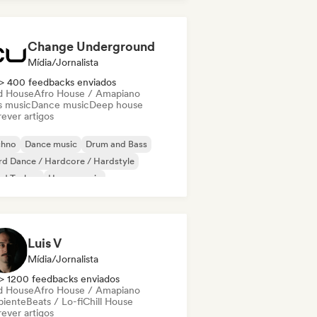
ure house
Change Underground
Mídia/Jornalista
> 400 feedbacks enviados
d House
Afro House / Amapiano
s music
Dance music
Deep house
ever artigos
chno
Dance music
Drum and Bass
d Dance / Hardcore / Hardstyle
rd Techno
House music
odic & Progressive House
lodic Techno
Luis V
Mídia/Jornalista
> 1200 feedbacks enviados
d House
Afro House / Amapiano
iente
Beats / Lo-fi
Chill House
ever artigos