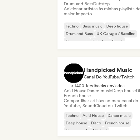
Drum and Bass
Dubstep
Adicionar artistas às minhas playlists d
maior impacto
Techno
Bass music
Deep house
Drum and Bass
UK Garage / Bassline
Dance music
Dubstep
Phonk
Handpicked Music
Canal Do YouTube/Twitch
> 1400 feedbacks enviados
Acid House
Dance music
Deep house
D
French house
Compartilhar artistas no meu canal do
YouTube, SoundCloud ou Twitch
Techno
Acid House
Dance music
Deep house
Disco
French house
House music
Minimal