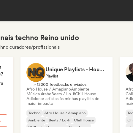
onais techno Reino unido
hno curadores/profissionais
m
Unique Playlists - House & Electronics
s?
Playlist
ra
> 12200 feedbacks enviados
Afro House / Amapiano
Ambiente
Afr
Música árabe
Beats / Lo-fi
Chill House
Chi
Adicionar artistas às minhas playlists de
Adic
maior impacto
mai
Techno
Afro House / Amapiano
Te
Ambiente
Beats / Lo-fi
Chill House
Chi
o
Chill out
Dance pop
Deep house
Ele