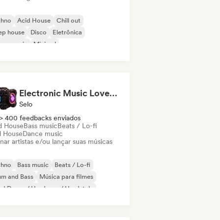
chno
Acid House
Chill out
ep house
Disco
Eletrônica
use music
Minimal
Electronic Music Lovers Group (EML)
Selo
> 400 feedbacks enviados
d House
Bass music
Beats / Lo-fi
ll House
Dance music
nar artistas e/ou lançar suas músicas
chno
Bass music
Beats / Lo-fi
um and Bass
Música para filmes
d Dance / Hardcore / Hardstyle
rd Techno
Melodic Techno