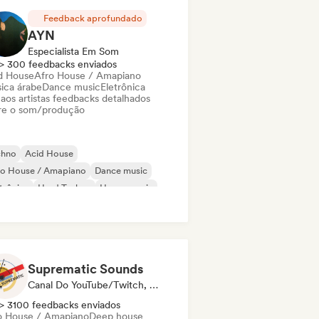
Feedback aprofundado
AYN
Especialista Em Som
> 300 feedbacks enviados
d House
Afro House / Amapiano
ica árabe
Dance music
Eletrônica
 aos artistas feedbacks detalhados
re o som/produção
chno
Acid House
ro House / Amapiano
Dance music
trônica
Hard Techno
House music
ie Dance
Suprematic Sounds
Canal Do YouTube/Twitch, Selo
> 3100 feedbacks enviados
o House / Amapiano
Deep house