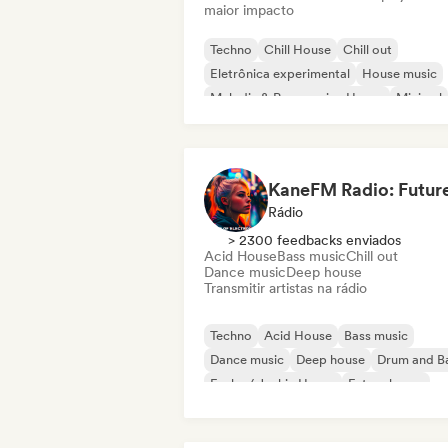
maior impacto
Techno
Chill House
Chill out
Eletrônica experimental
House music
Melodic & Progressive House
Minimal
Organic House / Downtempo
Rádio
> 2300 feedbacks enviados
Acid House
Bass music
Chill out
Dance music
Deep house
Transmitir artistas na rádio
Techno
Acid House
Bass music
Dance music
Deep house
Drum and B
Funky / Jackin House
Future house