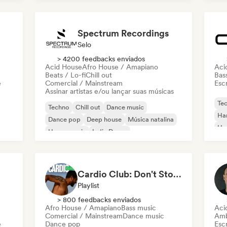
Fut
Spectrum Recordings
Selo
> 4200 feedbacks enviados
Acid House
Afro House / Amapiano
Aci
Beats / Lo-fi
Chill out
Bas
e
Comercial / Mainstream
Escr
Assinar artistas e/ou lançar suas músicas
Te
Techno
Chill out
Dance music
Har
Dance pop
Deep house
Música natalina
Ha
House music
Indie Dance
Mel
Me
Cardio Club: Don't Stop! 💦
Playlist
> 800 feedbacks enviados
Afro House / Amapiano
Bass music
Aci
Comercial / Mainstream
Dance music
Amb
e
Dance pop
Escr