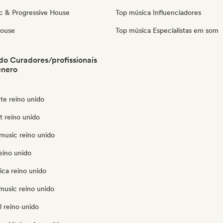
c & Progressive House
Top música Influenciadores
House
Top música Especialistas em som
do Curadores/profissionais
ênero
te reino unido
ut reino unido
music reino unido
eino unido
ica reino unido
music reino unido
 reino unido