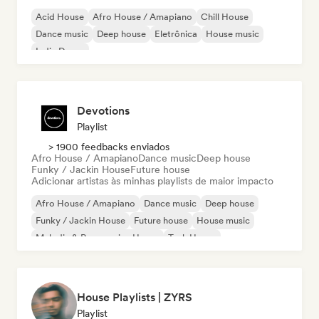
Acid House
Afro House / Amapiano
Chill House
Dance music
Deep house
Eletrônica
House music
Indie Dance
Devotions
Playlist
> 1900 feedbacks enviados
Afro House / Amapiano
Dance music
Deep house
Funky / Jackin House
Future house
Adicionar artistas às minhas playlists de maior impacto
Afro House / Amapiano
Dance music
Deep house
Funky / Jackin House
Future house
House music
Melodic & Progressive House
Tech House
House Playlists | ZYRS
Playlist