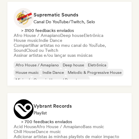
Suprematic Sounds
Canal Do YouTube/Twitch, Selo
> 3100 feedbacks enviados
Afro House / Amapiano
Deep house
Eletrônica
House music
Indie Dance
Compartilhar artistas no meu canal do YouTube,
SoundCloud ou Twitch
Assinar artistas e/ou lançar suas músicas
Afro House / Amapiano
Deep house
Eletrônica
House music
Indie Dance
Melodic & Progressive House
Minimal
Organic House / Downtempo
Vybrant Records
Playlist
> 700 feedbacks enviados
Acid House
Afro House / Amapiano
Bass music
Chill House
Dance music
Adicionar artistas às minhas playlists de maior impacto