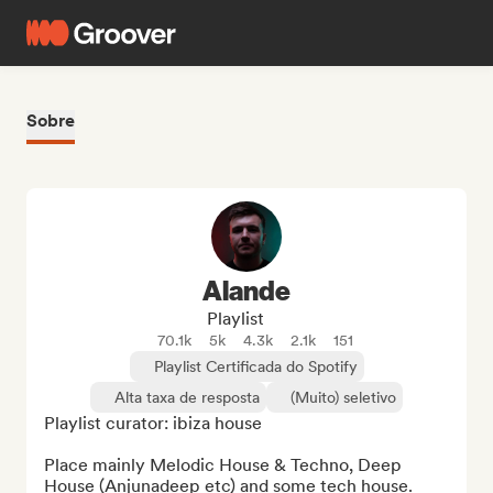
Sobre
Alande
Playlist
70.1k
5k
4.3k
2.1k
151
Playlist Certificada do Spotify
Alta taxa de resposta
(Muito) seletivo
Playlist curator: ibiza house

Place mainly Melodic House & Techno, Deep 
House (Anjunadeep etc) and some tech house.
