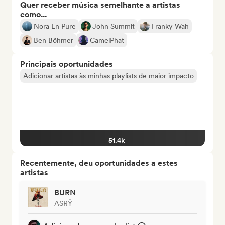
Quer receber música semelhante a artistas
como...
Nora En Pure
John Summit
Franky Wah
Ben Böhmer
CamelPhat
Principais oportunidades
Adicionar artistas às minhas playlists de maior impacto
51.4k
Recentemente, deu oportunidades a estes
artistas
BURN
ASRŸ