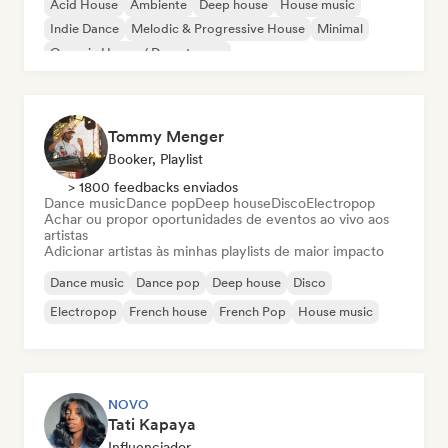
Acid House
Ambiente
Deep house
House music
Indie Dance
Melodic & Progressive House
Minimal
Organic House / Downtempo
Tommy Menger
Booker, Playlist
> 1800 feedbacks enviados
Dance music
Dance pop
Deep house
Disco
Electropop
Achar ou propor oportunidades de eventos ao vivo aos
artistas
Adicionar artistas às minhas playlists de maior impacto
Dance music
Dance pop
Deep house
Disco
Electropop
French house
French Pop
House music
NOVO
Tati Kapaya
Influenciador