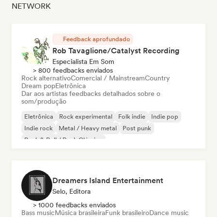
NETWORK
Feedback aprofundado
Rob Tavaglione/Catalyst Recording
Especialista Em Som
> 800 feedbacks enviados
Rock alternativo
Comercial / Mainstream
Country
Dream pop
Eletrônica
Dar aos artistas feedbacks detalhados sobre o
som/produção
Eletrônica
Rock experimental
Folk indie
Indie pop
Indie rock
Metal / Heavy metal
Post punk
Rock & Roll / Rock Clássico
Dreamers Island Entertainment
Selo, Editora
> 1000 feedbacks enviados
Bass music
Música brasileira
Funk brasileiro
Dance music