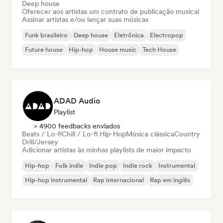
Deep house
Oferecer aos artistas um contrato de publicação musical
Assinar artistas e/ou lançar suas músicas
Funk brasileiro
Deep house
Eletrônica
Electropop
Future house
Hip-hop
House music
Tech House
ADAD Audio
Playlist
> 4900 feedbacks enviados
Beats / Lo-fi
Chill / Lo-fi Hip-Hop
Música clássica
Country
Drill/Jersey
Adicionar artistas às minhas playlists de maior impacto
Hip-hop
Folk indie
Indie pop
Indie rock
Instrumental
Hip-hop instrumental
Rap internacional
Rap em inglês