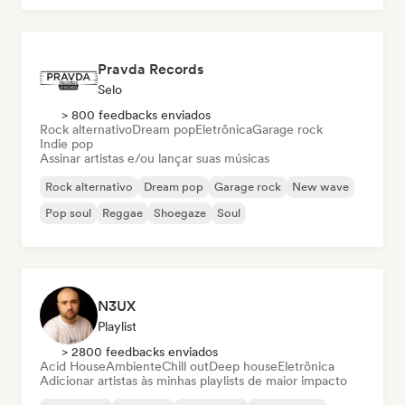
Pravda Records
Selo
> 800 feedbacks enviados
Rock alternativo
Dream pop
Eletrônica
Garage rock
Indie pop
Assinar artistas e/ou lançar suas músicas
Rock alternativo
Dream pop
Garage rock
New wave
Pop soul
Reggae
Shoegaze
Soul
N3UX
Playlist
> 2800 feedbacks enviados
Acid House
Ambiente
Chill out
Deep house
Eletrônica
Adicionar artistas às minhas playlists de maior impacto