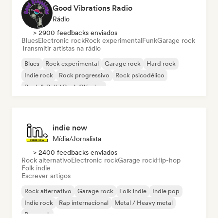
Good Vibrations Radio
Rádio
> 2900 feedbacks enviados
Blues
Electronic rock
Rock experimental
Funk
Garage rock
Transmitir artistas na rádio
Blues
Rock experimental
Garage rock
Hard rock
Indie rock
Rock progressivo
Rock psicodélico
Rock & Roll / Rock Clássico
indie now
Mídia/Jornalista
> 2400 feedbacks enviados
Rock alternativo
Electronic rock
Garage rock
Hip-hop
Folk indie
Escrever artigos
Rock alternativo
Garage rock
Folk indie
Indie pop
Indie rock
Rap internacional
Metal / Heavy metal
Pop rock