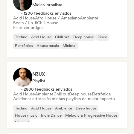
Mídia/Jornalista
> 1200 feedbacks enviados
Acid House
Afro House / Amapiano
Ambiente
Beats / Lo-fi
Chill House
Escrever artigos
Techno
Acid House
Chill out
Deep house
Disco
Eletrônica
House music
Minimal
N3UX
Playlist
> 2800 feedbacks enviados
Acid House
Ambiente
Chill out
Deep house
Eletrônica
Adicionar artistas às minhas playlists de maior impacto
Techno
Acid House
Ambiente
Deep house
House music
Indie Dance
Melodic & Progressive House
Minimal