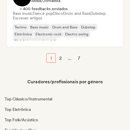
Mídia/Jornalista
> 400 feedbacks enviados
Bass music
Dance pop
Disco
Drum and Bass
Dubstep
Escrever artigos
Techno
Bass music
Drum and Bass
Dubstep
Eletrônica
Electronic rock
Electro swing
Eletrônica experimental
1
2
...
7
Curadores/profissionais por género
Top Clássico/Instrumental
Top Eletrônica
Top Folk/Acústico