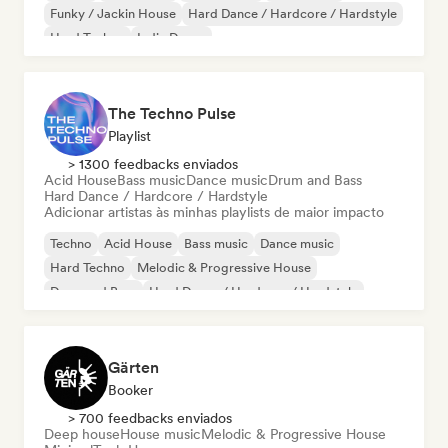
Funky / Jackin House
Hard Dance / Hardcore / Hardstyle
Hard Techno
Indie Dance
The Techno Pulse
Playlist
> 1300 feedbacks enviados
Acid House
Bass music
Dance music
Drum and Bass
Hard Dance / Hardcore / Hardstyle
Adicionar artistas às minhas playlists de maior impacto
Techno
Acid House
Bass music
Dance music
Hard Techno
Melodic & Progressive House
Drum and Bass
Hard Dance / Hardcore / Hardstyle
Gärten
Booker
> 700 feedbacks enviados
Deep house
House music
Melodic & Progressive House