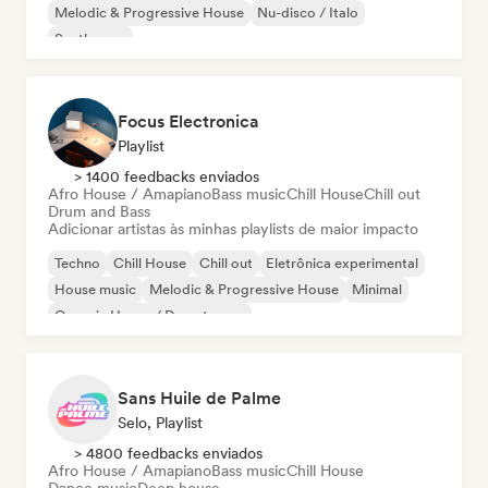
Melodic & Progressive House
Nu-disco / Italo
Synthwave
Focus Electronica
Playlist
> 1400 feedbacks enviados
Afro House / Amapiano
Bass music
Chill House
Chill out
Drum and Bass
Adicionar artistas às minhas playlists de maior impacto
Techno
Chill House
Chill out
Eletrônica experimental
House music
Melodic & Progressive House
Minimal
Organic House / Downtempo
Sans Huile de Palme
Selo, Playlist
> 4800 feedbacks enviados
Afro House / Amapiano
Bass music
Chill House