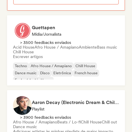
Guettapen
Mídia/Jornalista
> 3500 feedbacks enviados
Acid House
Afro House / Amapiano
Ambiente
Bass music
Chill House
Escrever artigos
Techno
Afro House / Amapiano
Chill House
Dance music
Disco
Eletrônica
French house
Funky / Jackin House
Aaron Decay (Electronic Dream & Chill Electronic Dream playlists)
Playlist
> 3900 feedbacks enviados
Afro House / Amapiano
Beats / Lo-fi
Chill House
Chill out
Dance music
Adicionar artistas às minhas playlists de maior impacto