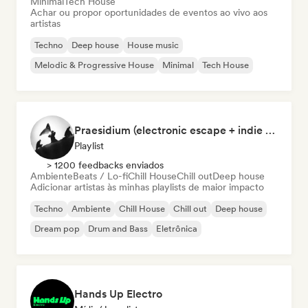
Minimal
Tech House
Achar ou propor oportunidades de eventos ao vivo aos
artistas
Techno
Deep house
House music
Melodic & Progressive House
Minimal
Tech House
Praesidium (electronic escape + indie electronic + sad songs for doomers)
Playlist
> 1200 feedbacks enviados
Ambiente
Beats / Lo-fi
Chill House
Chill out
Deep house
Adicionar artistas às minhas playlists de maior impacto
Techno
Ambiente
Chill House
Chill out
Deep house
Dream pop
Drum and Bass
Eletrônica
Hands Up Electro