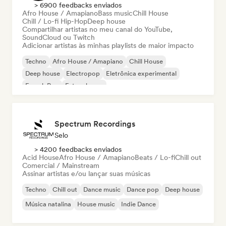
> 6900 feedbacks enviados
Afro House / Amapiano
Bass music
Chill House
Chill / Lo-fi Hip-Hop
Deep house
Compartilhar artistas no meu canal do YouTube,
SoundCloud ou Twitch
Adicionar artistas às minhas playlists de maior impacto
Techno
Afro House / Amapiano
Chill House
Deep house
Electropop
Eletrônica experimental
French Pop
Future house
Spectrum Recordings
Selo
> 4200 feedbacks enviados
Acid House
Afro House / Amapiano
Beats / Lo-fi
Chill out
Comercial / Mainstream
Assinar artistas e/ou lançar suas músicas
Techno
Chill out
Dance music
Dance pop
Deep house
Música natalina
House music
Indie Dance