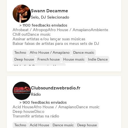
Swann Decamme
Selo, DJ Selecionado
> 1100 feedbacks enviados
Afrobeat / Afropop
Afro House / Amapiano
Ambiente
Chill out
Dance music
Assinar artistas e/ou lançar suas músicas
Baixar faixas de artistas para os meus sets de DJ
Techno
Afro House / Amapiano
Dance music
Deep house
French house
House music
Indie Dance
Melodic & Progressive House
Clubsoundzwebradio.fr
Rádio
> 900 feedbacks enviados
Acid House
Afro House / Amapiano
Dance music
Deep house
Disco
Transmitir artistas na rádio
Techno
Acid House
Dance music
Deep house