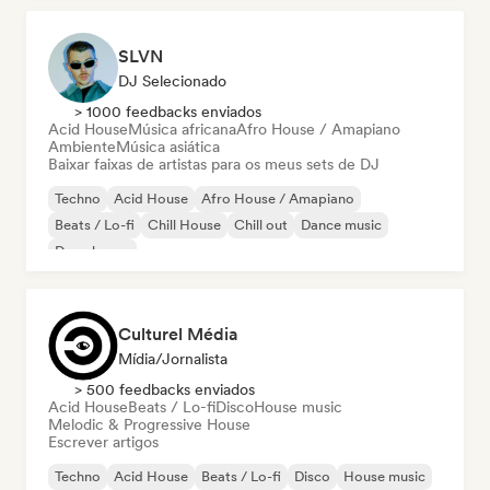
SLVN
DJ Selecionado
> 1000 feedbacks enviados
Acid House
Música africana
Afro House / Amapiano
Ambiente
Música asiática
Baixar faixas de artistas para os meus sets de DJ
Techno
Acid House
Afro House / Amapiano
Beats / Lo-fi
Chill House
Chill out
Dance music
Deep house
Culturel Média
Mídia/Jornalista
> 500 feedbacks enviados
Acid House
Beats / Lo-fi
Disco
House music
Melodic & Progressive House
Escrever artigos
Techno
Acid House
Beats / Lo-fi
Disco
House music