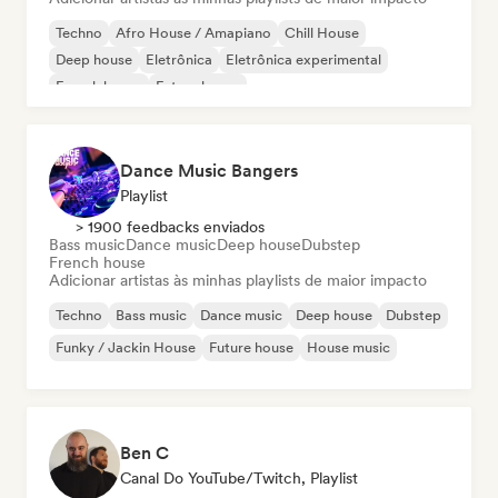
Techno
Afro House / Amapiano
Chill House
Deep house
Eletrônica
Eletrônica experimental
French house
Future house
Dance Music Bangers
Playlist
> 1900 feedbacks enviados
Bass music
Dance music
Deep house
Dubstep
French house
Adicionar artistas às minhas playlists de maior impacto
Techno
Bass music
Dance music
Deep house
Dubstep
Funky / Jackin House
Future house
House music
Ben C
Canal Do YouTube/Twitch, Playlist