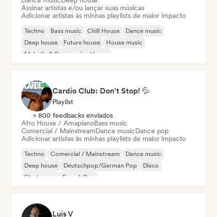
Dance music
Deep house
Assinar artistas e/ou lançar suas músicas
Adicionar artistas às minhas playlists de maior impacto
Techno
Bass music
Chill House
Dance music
Deep house
Future house
House music
Melodic & Progressive House
Cardio Club: Don't Stop! 💦
Playlist
> 800 feedbacks enviados
Afro House / Amapiano
Bass music
Comercial / Mainstream
Dance music
Dance pop
Adicionar artistas às minhas playlists de maior impacto
Techno
Comercial / Mainstream
Dance music
Deep house
Deutschpop/German Pop
Disco
Electropop
French Pop
Luis V