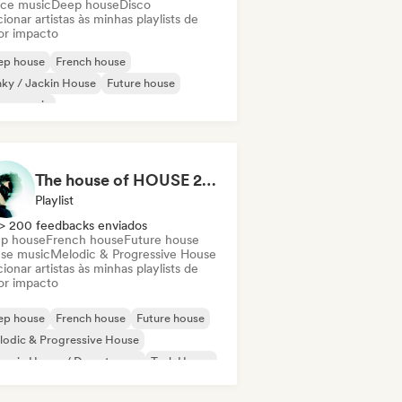
ce music
Deep house
Disco
ionar artistas às minhas playlists de
or impacto
ep house
French house
ky / Jackin House
Future house
use music
odic & Progressive House
Minimal
ganic House / Downtempo
The house of HOUSE 2026 🏠 (by J.Rooms)
Playlist
> 200 feedbacks enviados
p house
French house
Future house
se music
Melodic & Progressive House
ionar artistas às minhas playlists de
or impacto
ep house
French house
Future house
odic & Progressive House
ganic House / Downtempo
Tech House
use music