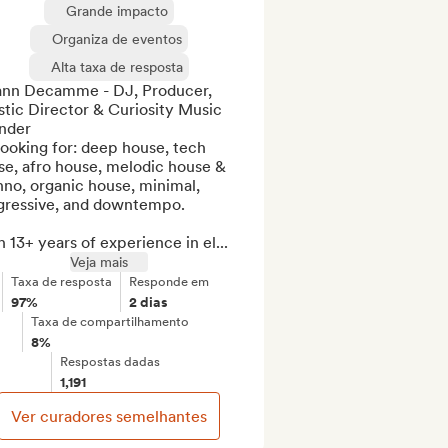
Grande impacto
Organiza de eventos
Alta taxa de resposta
nn Decamme - DJ, Producer, 
stic Director & Curiosity Music 
nder

ooking for: deep house, tech 
e, afro house, melodic house & 
no, organic house, minimal, 
gressive, and downtempo.

 13+ years of experience in el...
Veja mais
Taxa de resposta
Responde em
97%
2 dias
Taxa de compartilhamento
8%
Respostas dadas
1,191
Ver curadores semelhantes