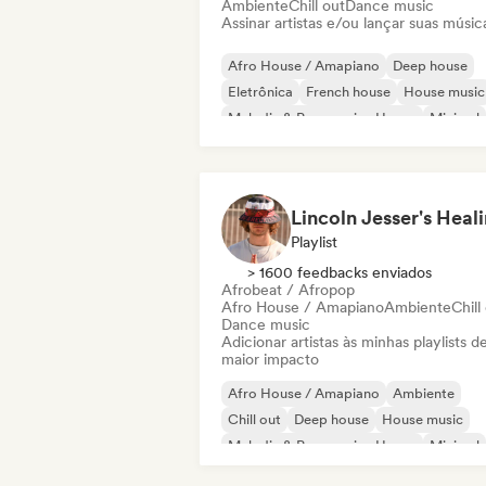
Ambiente
Chill out
Dance music
Assinar artistas e/ou lançar suas músic
Afro House / Amapiano
Deep house
Eletrônica
French house
House music
Melodic & Progressive House
Minimal
Organic House / Downtempo
Playlist
> 1600 feedbacks enviados
Afrobeat / Afropop
Afro House / Amapiano
Ambiente
Chill
Dance music
Adicionar artistas às minhas playlists d
maior impacto
Afro House / Amapiano
Ambiente
Chill out
Deep house
House music
Melodic & Progressive House
Minimal
Organic House / Downtempo