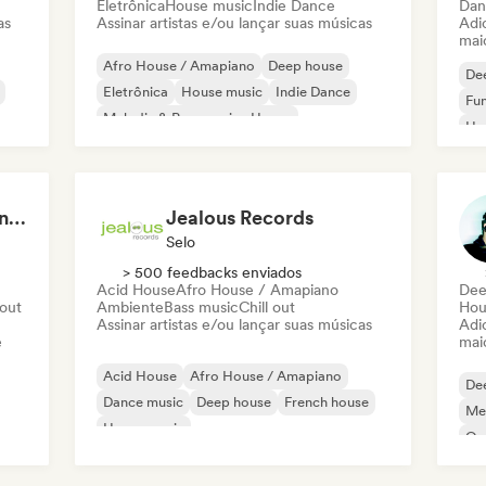
Eletrônica
House music
Indie Dance
Dan
as
Assinar artistas e/ou lançar suas músicas
Adic
mai
Afro House / Amapiano
Deep house
De
Eletrônica
House music
Indie Dance
Fun
Melodic & Progressive House
Ho
Melodic Techno
Mel
Organic House / Downtempo
Or
Lincoln Jesser's Healing House Playlist
Jealous Records
Selo
> 500 feedbacks enviados
Acid House
Afro House / Amapiano
Dee
 out
Ambiente
Bass music
Chill out
Hou
Assinar artistas e/ou lançar suas músicas
Adic
e
mai
Acid House
Afro House / Amapiano
De
Dance music
Deep house
French house
Mel
House music
Or
Melodic & Progressive House
Tech House
Ho