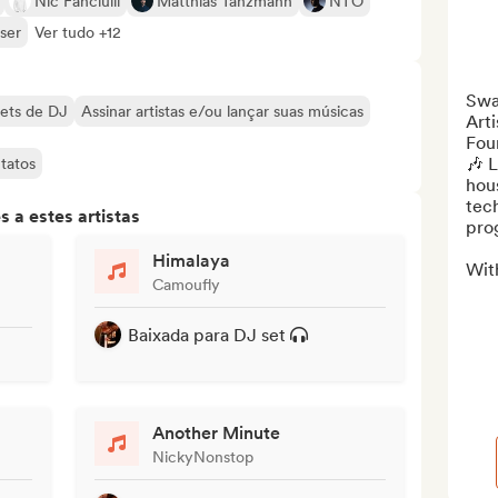
Nic Fanciulli
Matthias Tanzmann
NTO
ser
Ver tudo +12
Swa
sets de DJ
Assinar artistas e/ou lançar suas músicas
Arti
Fou
🎶 L
tatos
hous
tech
 a estes artistas
pro
Himalaya
With
Camoufly
Baixada para DJ set
Another Minute
NickyNonstop