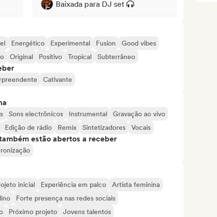
Baixada para DJ set
el
Energético
Experimental
Fusion
Good vibes
co
Original
Positivo
Tropical
Subterrâneo
eber
rpreendente
Cativante
ma
s
Sons electrônicos
Instrumental
Gravação ao vivo
Edição de rádio
Remix
Sintetizadores
Vocais
s também estão abertos a receber
cronização
ojeto inicial
Experiência em palco
Artista feminina
lino
Forte presença nas redes sociais
o
Próximo projeto
Jovens talentos