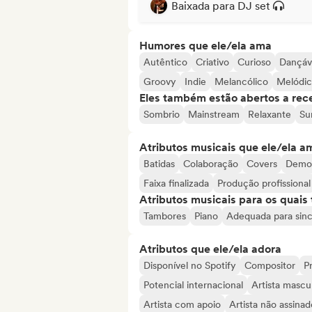
Baixada para DJ set
Humores que ele/ela ama
Autêntico
Criativo
Curioso
Dançáv
Groovy
Indie
Melancólico
Melódi
Eles também estão abertos a rec
Sombrio
Mainstream
Relaxante
Su
Atributos musicais que ele/ela a
Batidas
Colaboração
Covers
Demo
Faixa finalizada
Produção profissional
Atributos musicais para os quai
Tambores
Piano
Adequada para sin
Atributos que ele/ela adora
Disponível no Spotify
Compositor
Pr
Potencial internacional
Artista mascu
Artista com apoio
Artista não assinad