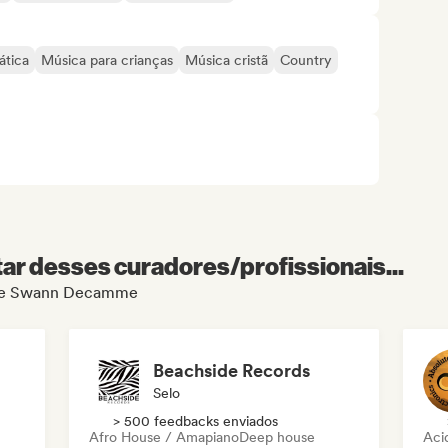
ática
Música para crianças
Música cristã
Country
r desses curadores/profissionais...
l de Swann Decamme
Beachside Records
Selo
> 500 feedbacks enviados
Afro House / Amapiano
Deep house
Aci