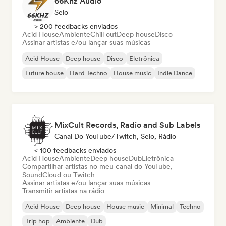
66Khz Audio
Selo
> 200 feedbacks enviados
Acid House
Ambiente
Chill out
Deep house
Disco
Assinar artistas e/ou lançar suas músicas
Acid House
Deep house
Disco
Eletrônica
Future house
Hard Techno
House music
Indie Dance
MixCult Records, Radio and Sub Labels
Canal Do YouTube/Twitch, Selo, Rádio
< 100 feedbacks enviados
Acid House
Ambiente
Deep house
Dub
Eletrônica
Compartilhar artistas no meu canal do YouTube,
SoundCloud ou Twitch
Assinar artistas e/ou lançar suas músicas
Transmitir artistas na rádio
Acid House
Deep house
House music
Minimal
Techno
Trip hop
Ambiente
Dub