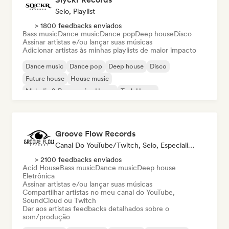
Selo, Playlist
> 1800 feedbacks enviados
Bass music
Dance music
Dance pop
Deep house
Disco
Assinar artistas e/ou lançar suas músicas
Adicionar artistas às minhas playlists de maior impacto
Dance music
Dance pop
Deep house
Disco
Future house
House music
Melodic & Progressive House
Tech House
Groove Flow Records
Canal Do YouTube/Twitch, Selo, Especialista Em Som
> 2100 feedbacks enviados
Acid House
Bass music
Dance music
Deep house
Eletrônica
Assinar artistas e/ou lançar suas músicas
Compartilhar artistas no meu canal do YouTube,
SoundCloud ou Twitch
Dar aos artistas feedbacks detalhados sobre o
som/produção