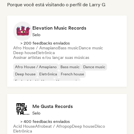
Porque você está visitando o perfil de Larry G
Elevation Music Records
Selo
> 200 feedbacks enviados
Afro House / Amapiano
Bass music
Dance music
Deep house
Eletrônica
Assinar artistas e/ou lançar suas músicas
Afro House / Amapiano
Bass music
Dance music
Deep house
Eletrônica
French house
Funky / Jackin House
House music
Me Gusta Records
Selo
> 400 feedbacks enviados
Acid House
Afrobeat / Afropop
Deep house
Disco
Eletrônica