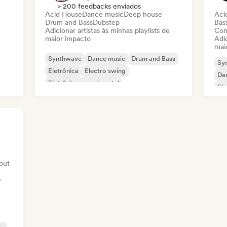
> 200 feedbacks enviados
Acid House
Dance music
Deep house
Aci
Drum and Bass
Dubstep
Bas
Adicionar artistas às minhas playlists de
Com
maior impacto
Adic
mai
Synthwave
Dance music
Drum and Bass
Sy
Eletrônica
Electro swing
Da
Eletrônica experimental
El
Funky / Jackin House
Future house
 out
e