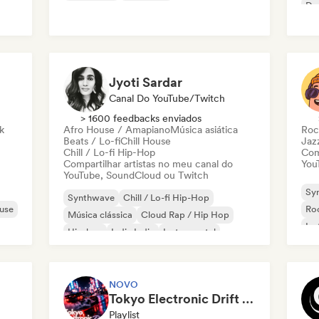
Da
Hi
Jyoti Sardar
Canal Do YouTube/Twitch
> 1600 feedbacks enviados
k
Afro House / Amapiano
Música asiática
Roc
Beats / Lo-fi
Chill House
Jaz
Chill / Lo-fi Hip-Hop
Com
Compartilhar artistas no meu canal do
You
YouTube, SoundCloud ou Twitch
Sy
Synthwave
Chill / Lo-fi Hip-Hop
use
Ro
Música clássica
Cloud Rap / Hip Hop
Ins
Hip-hop
Indie India
Instrumental
Met
Pop internacional
NOVO
Tokyo Electronic Drift 🏎️ Schranz, Hard Techno & Anime EDM
Playlist