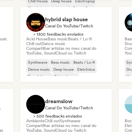
Chill House
Deep house
Electropop
Fr
Eletrônica experimental
French Pop
Mel
Future house
hybrid slap house
Canal Do YouTube/Twitch
> 1300 feedbacks enviados
usic
Acid House
Bass music
Beats / Lo-fi
Bas
Chill out
Dance music
Dru
Compartilhar artistas no meu canal do
Com
YouTube, SoundCloud ou Twitch
You
Synthwave
Bass music
Beats / Lo-fi
Sy
Dance music
Deep house
Eletrônica
Dr
French house
Future house
Ho
dreamslow
ylist, Rádio
Canal Do YouTube/Twitch
> 500 feedbacks enviados
Ambiente
Chill out
Synthwave
Roc
Compartilhar artistas no meu canal do
Elet
as
YouTube, SoundCloud ou Twitch
Com