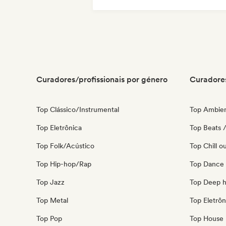
Deep house
French house
House mus
Curadores/profissionais por género
Curadores
Top Clássico/Instrumental
Top Ambie
Top Eletrônica
Top Beats /
Top Folk/Acústico
Top Chill o
Top Hip-hop/Rap
Top Dance
Top Jazz
Top Deep 
Top Metal
Top Eletrôn
Top Pop
Top House 