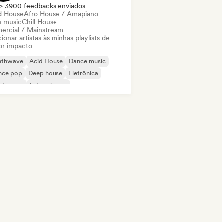
> 3900 feedbacks enviados
d House
Afro House / Amapiano
s music
Chill House
ercial / Mainstream
ionar artistas às minhas playlists de
or impacto
nthwave
Acid House
Dance music
nce pop
Deep house
Eletrônica
ectropop
Future house