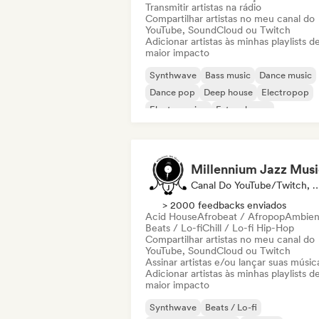
Transmitir artistas na rádio
Compartilhar artistas no meu canal do
YouTube, SoundCloud ou Twitch
Adicionar artistas às minhas playlists d
maior impacto
Synthwave
Bass music
Dance music
Dance pop
Deep house
Electropop
Electro swing
Future house
Millennium Jazz Musi
Canal Do YouTube/Twitch, Selo
> 2000 feedbacks enviados
Acid House
Afrobeat / Afropop
Ambien
Beats / Lo-fi
Chill / Lo-fi Hip-Hop
Compartilhar artistas no meu canal do
YouTube, SoundCloud ou Twitch
Assinar artistas e/ou lançar suas músic
Adicionar artistas às minhas playlists d
maior impacto
Synthwave
Beats / Lo-fi