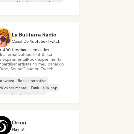
nce pop
Deep house
Electropop
p-hop
La Butifarra Radio
Canal Do YouTube/Twitch
> 400 feedbacks enviados
k alternativo
Blues
Eletrônica
z experimental
Rock experimental
partilhar artistas no meu canal do
Tube, SoundCloud ou Twitch
nthwave
Rock alternativo
ck experimental
Funk
Hip-hop
trumental
Lofi bedroom
al / Heavy metal
Orion
Playlist