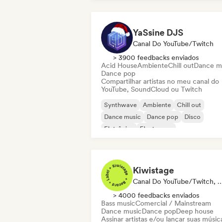
YaSsine DJS
Canal Do YouTube/Twitch
> 3900 feedbacks enviados
Acid House
Ambiente
Chill out
Dance m
Dance pop
Compartilhar artistas no meu canal do
YouTube, SoundCloud ou Twitch
Synthwave
Ambiente
Chill out
Dance music
Dance pop
Disco
Eletrônica
Electropop
Kiwistage
Canal Do YouTube/Twitch, Selo, Pla
> 4000 feedbacks enviados
Bass music
Comercial / Mainstream
Dance music
Dance pop
Deep house
Assinar artistas e/ou lançar suas músic