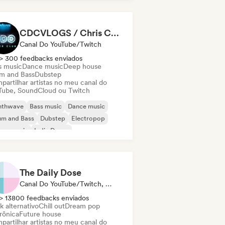
ench house
odic & Progressive House
CDCVLOGS / Chris Candela
Canal Do YouTube/Twitch
> 300 feedbacks enviados
s music
Dance music
Deep house
m and Bass
Dubstep
partilhar artistas no meu canal do
Tube, SoundCloud ou Twitch
nthwave
Bass music
Dance music
um and Bass
Dubstep
Electropop
use music
Indie Dance
The Daily Dose
Canal Do YouTube/Twitch, Playlist
> 13800 feedbacks enviados
k alternativo
Chill out
Dream pop
rônica
Future house
partilhar artistas no meu canal do