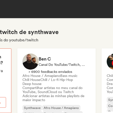
/twitch de synthwave
is do youtube/twitch
m
Ben C
s?
Canal Do YouTube/Twitch, Playlist
ra
> 6900 feedbacks enviados
Afro House / Amapiano
Bass music
Chil
Chill House
Chill / Lo-fi Hip-Hop
Com
Deep house
Dre
Compartilhar artistas no meu canal do
Com
YouTube, SoundCloud ou Twitch
You
Adicionar artistas às minhas playlists de
maior impacto
Sy
o
Co
Synthwave
Afro House / Amapiano
Dr