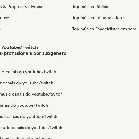
c & Progressive House
Top música Rádios
House
Top música Influenciadores
o
Top música Especialistas em som
o YouTube/Twitch
/profissionais por subgênero
te canais do youtube/twitch
ut canais do youtube/twitch
music canais do youtube/twitch
canais do youtube/twitch
nica canais do youtube/twitch
music canais do youtube/twitch
l canais do youtube/twitch