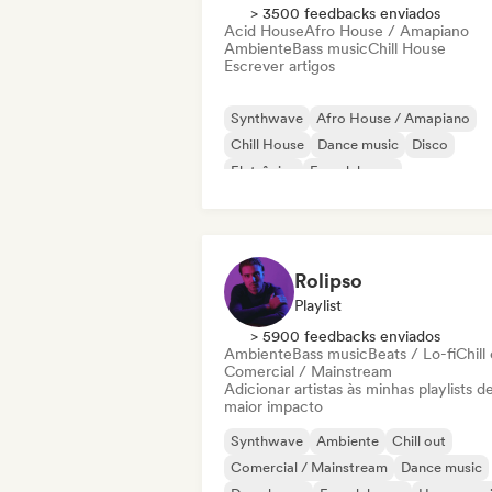
> 3500 feedbacks enviados
Acid House
Afro House / Amapiano
Ambiente
Bass music
Chill House
Escrever artigos
Synthwave
Afro House / Amapiano
Chill House
Dance music
Disco
Eletrônica
French house
Funky / Jackin House
Rolipso
Playlist
> 5900 feedbacks enviados
Ambiente
Bass music
Beats / Lo-fi
Chill
Comercial / Mainstream
Adicionar artistas às minhas playlists d
maior impacto
Synthwave
Ambiente
Chill out
Comercial / Mainstream
Dance music