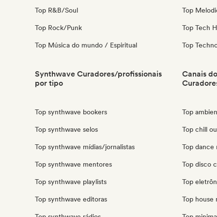
Top R&B/Soul
Top Melodi
Top Rock/Punk
Top Tech 
Top Música do mundo / Espiritual
Top Techn
Synthwave Curadores/profissionais
Canais d
por tipo
Curadores
Top synthwave bookers
Top ambien
Top synthwave selos
Top chill o
Top synthwave mídias/jornalistas
Top dance 
Top synthwave mentores
Top disco 
Top synthwave playlists
Top eletrô
Top synthwave editoras
Top house 
Top synthwave rádios
Top minima