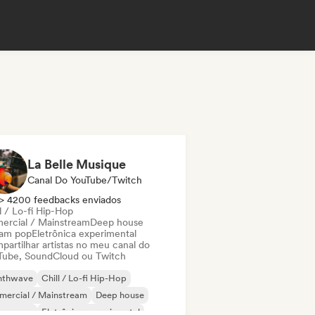
La Belle Musique
Canal Do YouTube/Twitch
> 4200 feedbacks enviados
l / Lo-fi Hip-Hop
ercial / Mainstream
Deep house
am pop
Eletrônica experimental
partilhar artistas no meu canal do
Tube, SoundCloud ou Twitch
nthwave
Chill / Lo-fi Hip-Hop
mercial / Mainstream
Deep house
eam pop
Eletrônica experimental