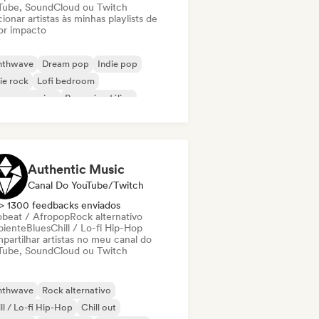
Tube, SoundCloud ou Twitch
ionar artistas às minhas playlists de
or impacto
nthwave
Dream pop
Indie pop
ie rock
Lofi bedroom
p progressivo
Pop psicodélico
k psicodélico
Authentic Music
Canal Do YouTube/Twitch
> 1300 feedbacks enviados
obeat / Afropop
Rock alternativo
iente
Blues
Chill / Lo-fi Hip-Hop
partilhar artistas no meu canal do
Tube, SoundCloud ou Twitch
nthwave
Rock alternativo
ll / Lo-fi Hip-Hop
Chill out