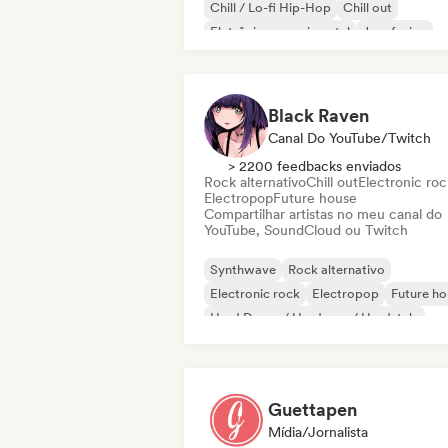
Chill / Lo-fi Hip-Hop
Chill out
Eletrônica experimental
Jazz fusion
Instrumental
Hip-hop instrumental
Black Raven
Canal Do YouTube/Twitch
> 2200 feedbacks enviados
Rock alternativo
Chill out
Electronic roc
Electropop
Future house
Compartilhar artistas no meu canal do
YouTube, SoundCloud ou Twitch
Synthwave
Rock alternativo
Electronic rock
Electropop
Future ho
Hard Dance / Hardcore / Hardstyle
Hard rock
Lofi bedroom
Guettapen
Mídia/Jornalista