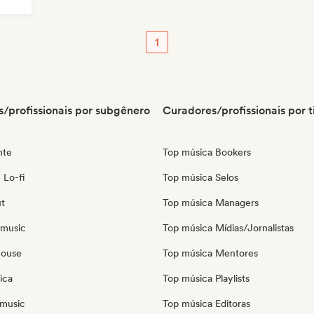
ic
1
/profissionais por subgênero
Curadores/profissionais por t
nte
Top música Bookers
 Lo-fi
Top música Selos
ut
Top música Managers
 music
Top música Mídias/Jornalistas
house
Top música Mentores
ica
Top música Playlists
music
Top música Editoras