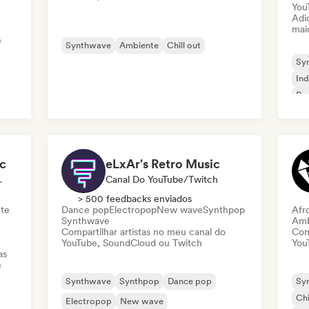
You
Adic
mai
e
Synthwave
Ambiente
Chill out
Sy
Ind
Po
Roc
c
eLxAr's Retro Music
, Playlist
Canal Do YouTube/Twitch
> 500 feedbacks enviados
te
Dance pop
Electropop
New wave
Synthpop
Afr
Synthwave
Amb
Compartilhar artistas no meu canal do
Com
YouTube, SoundCloud ou Twitch
You
as
e
Synthwave
Synthpop
Dance pop
Sy
Chi
Electropop
New wave