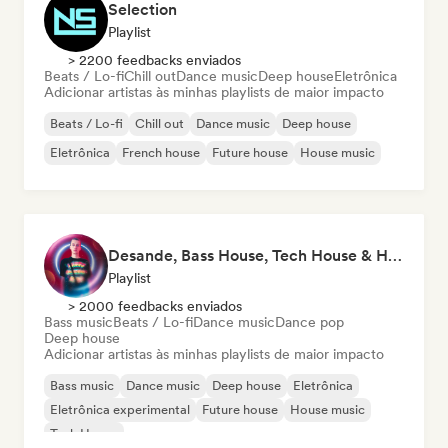
Selection
Playlist
> 2200 feedbacks enviados
Beats / Lo-fi
Chill out
Dance music
Deep house
Eletrônica
Adicionar artistas às minhas playlists de maior impacto
Beats / Lo-fi
Chill out
Dance music
Deep house
Eletrônica
French house
Future house
House music
Desande, Bass House, Tech House & House 2021
Playlist
> 2000 feedbacks enviados
Bass music
Beats / Lo-fi
Dance music
Dance pop
Deep house
Adicionar artistas às minhas playlists de maior impacto
Bass music
Dance music
Deep house
Eletrônica
Eletrônica experimental
Future house
House music
Tech House