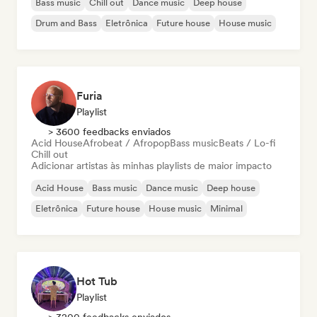
Bass music
Chill out
Dance music
Deep house
Drum and Bass
Eletrônica
Future house
House music
Furia
Playlist
> 3600 feedbacks enviados
Acid House
Afrobeat / Afropop
Bass music
Beats / Lo-fi
Chill out
Adicionar artistas às minhas playlists de maior impacto
Acid House
Bass music
Dance music
Deep house
Eletrônica
Future house
House music
Minimal
Hot Tub
Playlist