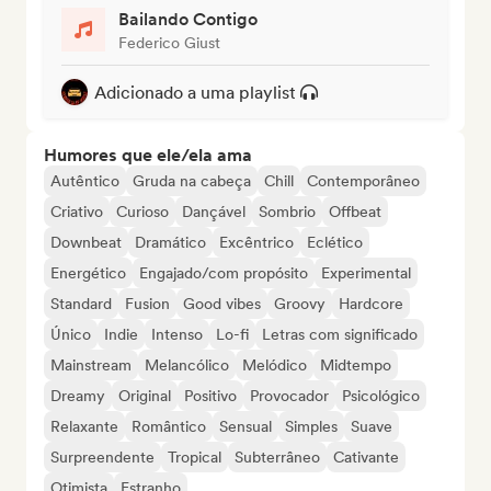
Bailando Contigo
Federico Giust
Adicionado a uma playlist
Humores que ele/ela ama
Autêntico
Gruda na cabeça
Chill
Contemporâneo
Criativo
Curioso
Dançável
Sombrio
Offbeat
Downbeat
Dramático
Excêntrico
Eclético
Energético
Engajado/com propósito
Experimental
Standard
Fusion
Good vibes
Groovy
Hardcore
Único
Indie
Intenso
Lo-fi
Letras com significado
Mainstream
Melancólico
Melódico
Midtempo
Dreamy
Original
Positivo
Provocador
Psicológico
Relaxante
Romântico
Sensual
Simples
Suave
Surpreendente
Tropical
Subterrâneo
Cativante
Otimista
Estranho