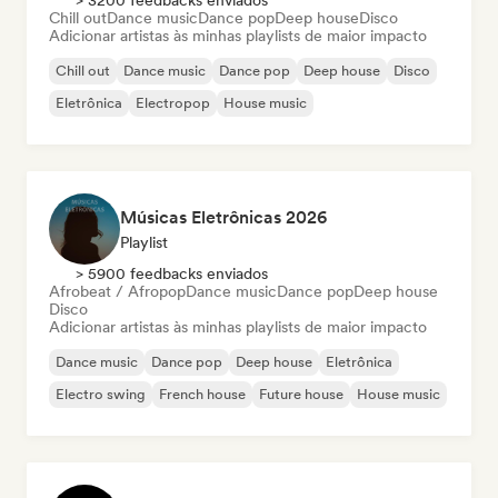
> 3200 feedbacks enviados
Chill out
Dance music
Dance pop
Deep house
Disco
Adicionar artistas às minhas playlists de maior impacto
Chill out
Dance music
Dance pop
Deep house
Disco
Eletrônica
Electropop
House music
Músicas Eletrônicas 2026
Playlist
> 5900 feedbacks enviados
Afrobeat / Afropop
Dance music
Dance pop
Deep house
Disco
Adicionar artistas às minhas playlists de maior impacto
Dance music
Dance pop
Deep house
Eletrônica
Electro swing
French house
Future house
House music