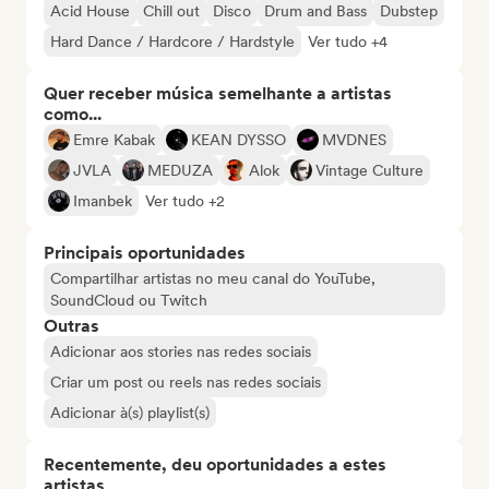
Acid House
Chill out
Disco
Drum and Bass
Dubstep
Hard Dance / Hardcore / Hardstyle
Ver tudo +4
Quer receber música semelhante a artistas
como...
Emre Kabak
KEAN DYSSO
MVDNES
JVLA
MEDUZA
Alok
Vintage Culture
Imanbek
Ver tudo +2
Principais oportunidades
Compartilhar artistas no meu canal do YouTube,
SoundCloud ou Twitch
Outras
Adicionar aos stories nas redes sociais
Criar um post ou reels nas redes sociais
Adicionar à(s) playlist(s)
Recentemente, deu oportunidades a estes
artistas