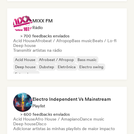
MIXX FM
Rádio
> 700 feedbacks enviados
Acid House
Afrobeat / Afropop
Bass music
Beats / Lo-fi
Deep house
Transmitir artistas na rádio
Acid House
Afrobeat / Afropop
Bass music
Deep house
Dubstep
Eletrônica
Electro swing
Future house
Electro Independent Vs Mainstream
Playlist
> 600 feedbacks enviados
Acid House
Afro House / Amapiano
Dance music
Deep house
Disco
Adicionar artistas às minhas playlists de maior impacto