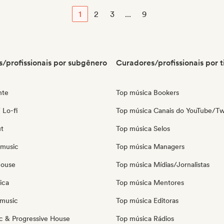
1
2
3
...
9
/profissionais por subgênero
Curadores/profissionais por t
nte
Top música Bookers
 Lo-fi
Top música Canais do YouTube/Tw
ut
Top música Selos
 music
Top música Managers
house
Top música Mídias/Jornalistas
ica
Top música Mentores
music
Top música Editoras
c & Progressive House
Top música Rádios