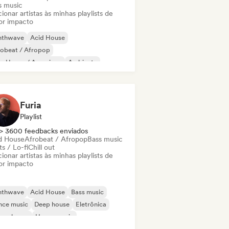
s music
ionar artistas às minhas playlists de
or impacto
nthwave
Acid House
robeat / Afropop
ro House / Amapiano
Ambiente
s music
Beats / Lo-fi
Chill House
Furia
Playlist
> 3600 feedbacks enviados
d House
Afrobeat / Afropop
Bass music
s / Lo-fi
Chill out
ionar artistas às minhas playlists de
or impacto
nthwave
Acid House
Bass music
nce music
Deep house
Eletrônica
ure house
House music