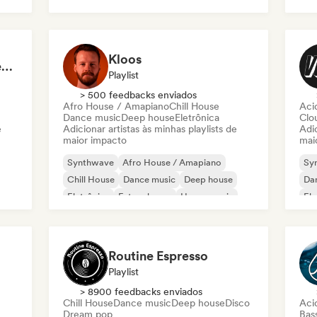
Future house
Kloos
Desert Grooves 🌵: Best of Afro House, Organic & Melodic
Playlist
> 500 feedbacks enviados
Afro House / Amapiano
Chill House
Aci
Dance music
Deep house
Eletrônica
Clo
e
Adicionar artistas às minhas playlists de
Adic
maior impacto
mai
Synthwave
Afro House / Amapiano
Sy
Chill House
Dance music
Deep house
Da
Eletrônica
Future house
House music
Ele
Routine Espresso
Playlist
> 8900 feedbacks enviados
Chill House
Dance music
Deep house
Disco
Aci
Dream pop
Bas