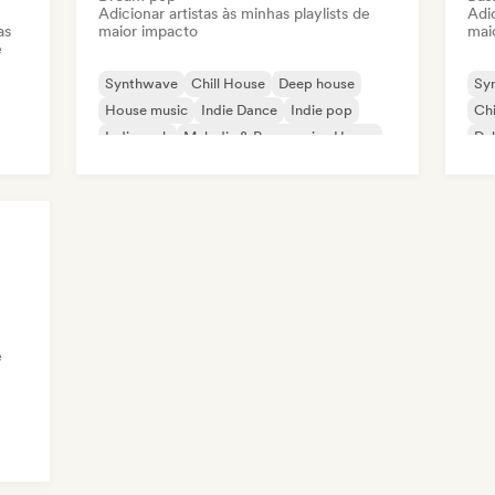
Adicionar artistas às minhas playlists de
Adic
as
maior impacto
mai
e
Synthwave
Chill House
Deep house
Sy
House music
Indie Dance
Indie pop
Chi
Indie rock
Melodic & Progressive House
Du
e