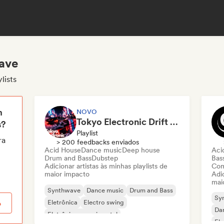
wave
lists
m
NOVO
Tokyo Electronic Drift 🏎️ Schranz, Hard Techno & Anime EDM
s?
Playlist
ra
> 200 feedbacks enviados
Acid House
Dance music
Deep house
Aci
Drum and Bass
Dubstep
Bas
Adicionar artistas às minhas playlists de
Com
maior impacto
Adic
mai
Synthwave
Dance music
Drum and Bass
Sy
Eletrônica
Electro swing
o
Da
Eletrônica experimental
El