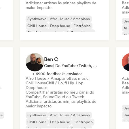
Adicionar artistas às minhas playlists de
Bas
e
maior impacto
Adic
mai
Synthwave
Afro House / Amapiano
Sy
Chill House
Deep house
Eletrônica
Af
Eletrônica experimental
French house
Af
Future house
Bas
Ben C
Canal Do YouTube/Twitch, Playlist
> 6900 feedbacks enviados
Afro House / Amapiano
Bass music
Aci
Chill House
Chill / Lo-fi Hip-Hop
Beat
e
Deep house
Adic
Compartilhar artistas no meu canal do
mai
YouTube, SoundCloud ou Twitch
Adicionar artistas às minhas playlists de
maior impacto
Sy
se
Synthwave
Afro House / Amapiano
Da
Chill House
Deep house
Electropop
Fut
Eletrônica experimental
French Pop