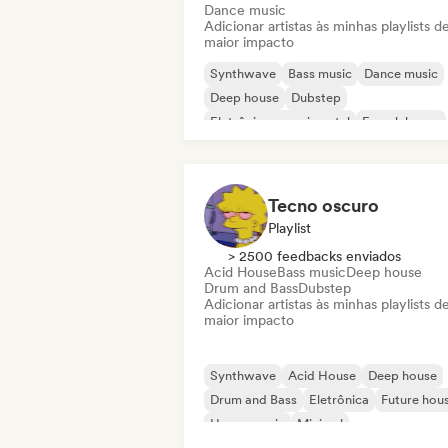
Dance music
Adicionar artistas às minhas playlists d
maior impacto
Synthwave
Bass music
Dance music
Deep house
Dubstep
Eletrônica experimental
French house
Hard Dance / Hardcore / Hardstyle
Tecno oscuro
Playlist
> 2500 feedbacks enviados
Acid House
Bass music
Deep house
Drum and Bass
Dubstep
Adicionar artistas às minhas playlists d
maior impacto
Synthwave
Acid House
Deep house
Drum and Bass
Eletrônica
Future hou
House music
Minimal