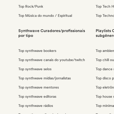
Top Rock/Punk
Top Tech 
Top Música do mundo / Espiritual
Top Techn
Synthwave Curadores/profissionais
Playlists
por tipo
subgêner
Top synthwave bookers
Top ambient
Top synthwave canais do youtube/twitch
Top chill ou
Top synthwave selos
Top dance m
Top synthwave mídias/jornalistas
Top disco pl
Top synthwave mentores
Top eletrôni
Top synthwave editoras
Top house m
Top synthwave rádios
Top minimal