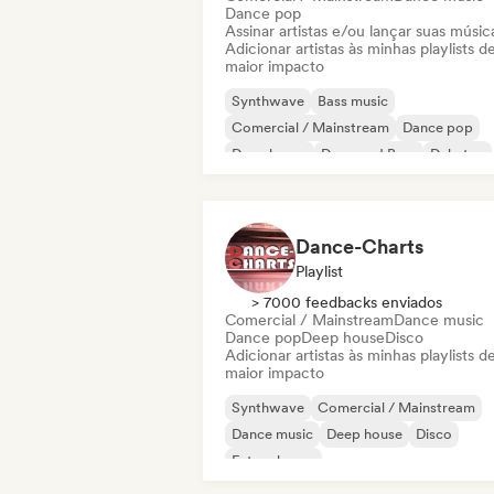
Dance pop
Assinar artistas e/ou lançar suas músic
Adicionar artistas às minhas playlists d
maior impacto
Synthwave
Bass music
Comercial / Mainstream
Dance pop
Deep house
Drum and Bass
Dubstep
Eletrônica
Dance-Charts
Playlist
> 7000 feedbacks enviados
Comercial / Mainstream
Dance music
Dance pop
Deep house
Disco
Adicionar artistas às minhas playlists d
maior impacto
Synthwave
Comercial / Mainstream
Dance music
Deep house
Disco
Future house
Hard Dance / Hardcore / Hardstyle