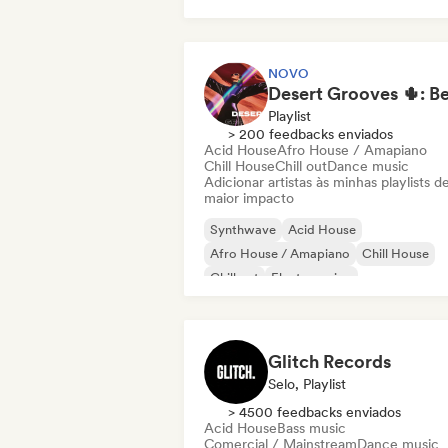
NOVO
Playlist
> 200 feedbacks enviados
Acid House
Afro House / Amapiano
Chill House
Chill out
Dance music
Adicionar artistas às minhas playlists d
maior impacto
Synthwave
Acid House
Afro House / Amapiano
Chill House
Chill out
Electro swing
Eletrônica experimental
French house
Glitch Records
Selo, Playlist
> 4500 feedbacks enviados
Acid House
Bass music
Comercial / Mainstream
Dance music