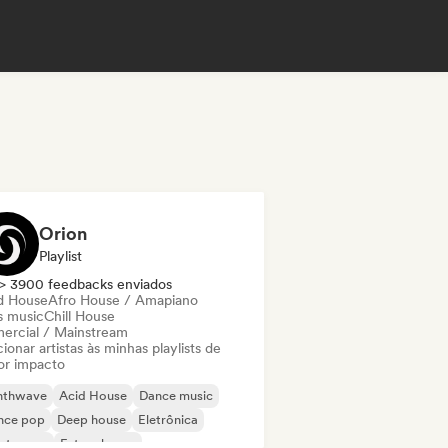
Orion
Playlist
> 3900 feedbacks enviados
d House
Afro House / Amapiano
s music
Chill House
ercial / Mainstream
ionar artistas às minhas playlists de
or impacto
nthwave
Acid House
Dance music
nce pop
Deep house
Eletrônica
ectropop
Future house