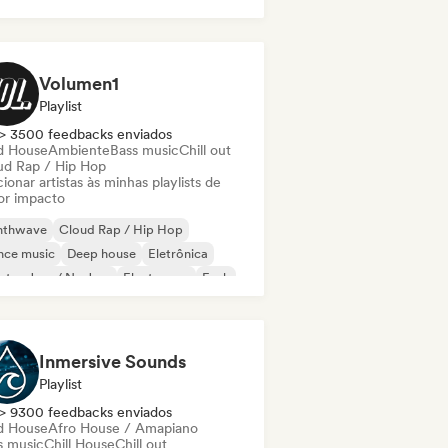
Volumen1
Playlist
> 3500 feedbacks enviados
d House
Ambiente
Bass music
Chill out
ud Rap / Hip Hop
ionar artistas às minhas playlists de
or impacto
nthwave
Cloud Rap / Hip Hop
nce music
Deep house
Eletrônica
ctro Jazz / Nu Jazz
Electropop
Funk
Inmersive Sounds
Playlist
> 9300 feedbacks enviados
d House
Afro House / Amapiano
s music
Chill House
Chill out