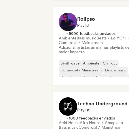
Rolipso
Playlist
> 5900 feedbacks enviados
Ambiente
Bass music
Beats / Lo-fi
Chill
Comercial / Mainstream
Adicionar artistas às minhas playlists d
maior impacto
Synthwave
Ambiente
Chill out
Comercial / Mainstream
Dance music
Deep house
French house
House mus
Te
Playlist
> 1000 feedbacks enviados
Acid House
Afro House / Amapiano
Bass music
Comercial / Mainstream