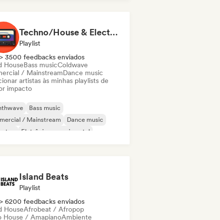
Techno/House & Electronic Music for Svea Playlists
Playlist
> 3500 feedbacks enviados
d House
Bass music
Coldwave
ercial / Mainstream
Dance music
ionar artistas às minhas playlists de
or impacto
nthwave
Bass music
mercial / Mainstream
Dance music
bstep
Eletrônica experimental
ench house
Hard Techno
Island Beats
Playlist
> 6200 feedbacks enviados
d House
Afrobeat / Afropop
o House / Amapiano
Ambiente