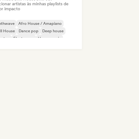
ionar artistas às minhas playlists de
or impacto
nthwave
Afro House / Amapiano
ll House
Dance pop
Deep house
bstep
Electropop
House music