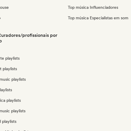
House
Top música Influenciadores
o
Top música Especialistas em som
 Curadores/profissionais por
o
e playlists
t playlists
usic playlists
aylists
ca playlists
usic playlists
 playlists