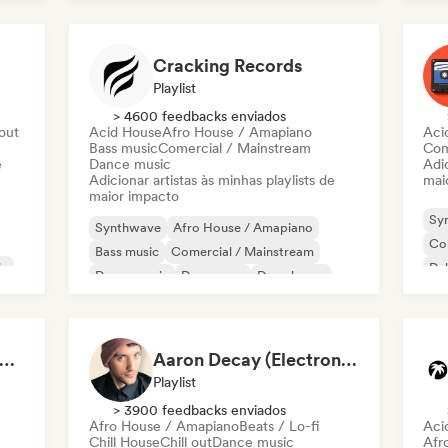
Funky / Jackin House
Future house
Cracking Records
Playlist
> 4600 feedbacks enviados
 out
Acid House
Afro House / Amapiano
Aci
Bass music
Comercial / Mainstream
Com
e
Dance music
Adic
Adicionar artistas às minhas playlists de
mai
maior impacto
Sy
Synthwave
Afro House / Amapiano
Co
Bass music
Comercial / Mainstream
ic
Du
Dance music
Dance pop
Deep house
Fr
Dubstep
chno Underground Rave Anthems by Orphium
Aaron Decay (Electronic Dream & Chill Electronic Dream playlists)
Playlist
> 3900 feedbacks enviados
Afro House / Amapiano
Beats / Lo-fi
Aci
Chill House
Chill out
Dance music
Afr