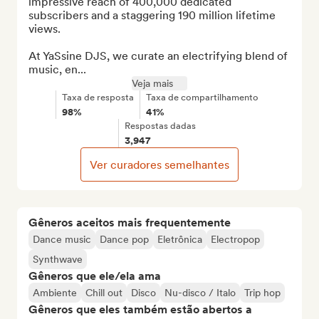
impressive reach of 400,000 dedicated 
subscribers and a staggering 190 million lifetime 
views. 

At YaSsine DJS, we curate an electrifying blend of 
music, en...
Veja mais
Taxa de resposta
Taxa de compartilhamento
98%
41%
Respostas dadas
3,947
Ver curadores semelhantes
Gêneros aceitos mais frequentemente
Dance music
Dance pop
Eletrônica
Electropop
Synthwave
Gêneros que ele/ela ama
Ambiente
Chill out
Disco
Nu-disco / Italo
Trip hop
Gêneros que eles também estão abertos a