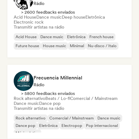
Rádio
> 2600 feedbacks enviados
Acid House
Dance music
Deep house
Eletrônica
Electronic rock
Transmitir artistas na rádio
Acid House
Dance music
Eletrônica
French house
Future house
House music
Minimal
Nu-disco / Italo
Frecuencia Millennial
Rádio
> 5800 feedbacks enviados
Rock alternativo
Beats / Lo-fi
Comercial / Mainstream
Dance music
Dance pop
Transmitir artistas na rádio
Rock alternativo
Comercial / Mainstream
Dance music
Dance pop
Eletrônica
Electropop
Pop internacional
Música latina