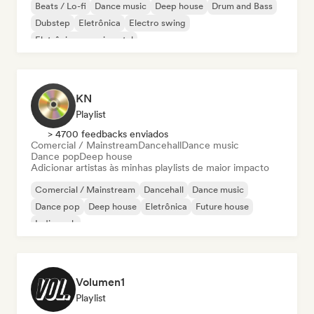
Beats / Lo-fi
Dance music
Deep house
Drum and Bass
Dubstep
Eletrônica
Electro swing
Eletrônica experimental
KN
Playlist
> 4700 feedbacks enviados
Comercial / Mainstream
Dancehall
Dance music
Dance pop
Deep house
Adicionar artistas às minhas playlists de maior impacto
Comercial / Mainstream
Dancehall
Dance music
Dance pop
Deep house
Eletrônica
Future house
Indie rock
Volumen1
Playlist