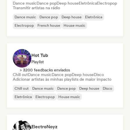
Dance music
Dance pop
Deep house
Eletrônica
Electropop
Transmitir artistas na rádio
Dance music
Dance pop
Deep house
Eletrônica
Electropop
French house
House music
Hot Tub
Playlist
> 3200 feedbacks enviados
Chill out
Dance music
Dance pop
Deep house
Disco
Adicionar artistas às minhas playlists de maior impacto
Chill out
Dance music
Dance pop
Deep house
Disco
Eletrônica
Electropop
House music
ElectroNoyz