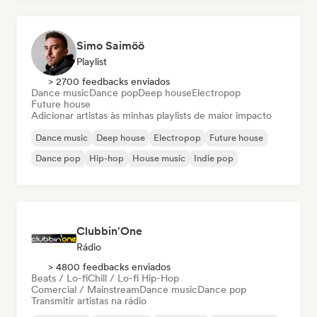
Simo Saimöö
Playlist
> 2700 feedbacks enviados
Dance music
Dance pop
Deep house
Electropop
Future house
Adicionar artistas às minhas playlists de maior impacto
Dance music
Deep house
Electropop
Future house
Dance pop
Hip-hop
House music
Indie pop
Clubbin'One
Rádio
> 4800 feedbacks enviados
Beats / Lo-fi
Chill / Lo-fi Hip-Hop
Comercial / Mainstream
Dance music
Dance pop
Transmitir artistas na rádio