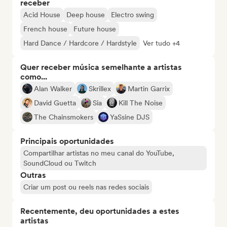
receber
Acid House
Deep house
Electro swing
French house
Future house
Hard Dance / Hardcore / Hardstyle
Ver tudo +4
Quer receber música semelhante a artistas
como...
Alan Walker
Skrillex
Martin Garrix
David Guetta
Sia
Kill The Noise
The Chainsmokers
YaSsine DJS
Principais oportunidades
Compartilhar artistas no meu canal do YouTube,
SoundCloud ou Twitch
Outras
Criar um post ou reels nas redes sociais
Recentemente, deu oportunidades a estes
artistas