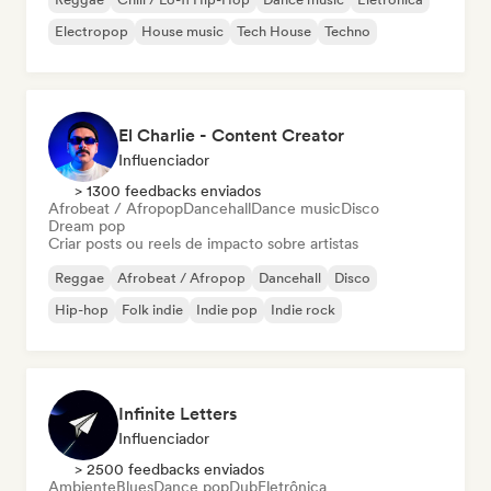
Electropop
House music
Tech House
Techno
El Charlie - Content Creator
Influenciador
> 1300 feedbacks enviados
Afrobeat / Afropop
Dancehall
Dance music
Disco
Dream pop
Criar posts ou reels de impacto sobre artistas
Reggae
Afrobeat / Afropop
Dancehall
Disco
Hip-hop
Folk indie
Indie pop
Indie rock
Infinite Letters
Influenciador
> 2500 feedbacks enviados
Ambiente
Blues
Dance pop
Dub
Eletrônica