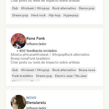
Criar posts ou reels de impacto sobre artistas
Dub
Afrobeat / Afropop
Rock alternativo
Dance pop
Dream pop
Hard rock
Hip-hop
Hyperpop
Rana Fonk
Influenciador
> 400 feedbacks enviados
Música africana
Afrobeat / Afropop
Rock alternativo
Bossa nova
Funk brasileiro
Criar posts ou reels de impacto sobre artistas
Dub
Afrobeat / Afropop
Rock alternativo
Bossa nova
Funk brasileiro
Dream pop
Electro Jazz / Nu Jazz
Música para filmes
NOVO
Elenalaralu
Influenciador