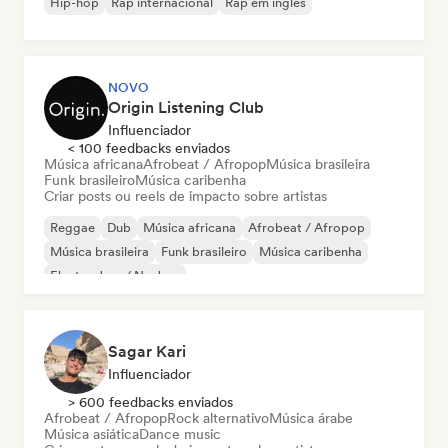
Hip-hop
Rap internacional
Rap em inglês
NOVO
Origin Listening Club
Influenciador
< 100 feedbacks enviados
Música africana
Afrobeat / Afropop
Música brasileira
Funk brasileiro
Música caribenha
Criar posts ou reels de impacto sobre artistas
Reggae
Dub
Música africana
Afrobeat / Afropop
Música brasileira
Funk brasileiro
Música caribenha
Electro Jazz / Nu Jazz
Sagar Kari
Influenciador
> 600 feedbacks enviados
Afrobeat / Afropop
Rock alternativo
Música árabe
Música asiática
Dance music