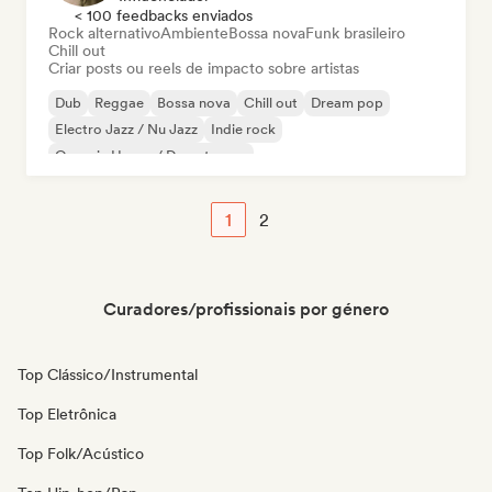
< 100 feedbacks enviados
Rock alternativo
Ambiente
Bossa nova
Funk brasileiro
Chill out
Criar posts ou reels de impacto sobre artistas
Dub
Reggae
Bossa nova
Chill out
Dream pop
Electro Jazz / Nu Jazz
Indie rock
Organic House / Downtempo
1
2
Curadores/profissionais por género
Top Clássico/Instrumental
Top Eletrônica
Top Folk/Acústico