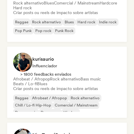
Rock alternativo
Blues
Comercial / Mainstream
Hardcore
Hard rock
Criar posts ou reels de impacto sobre artistas
Reggae
Rock alternativo
Blues
Hard rock
Indie rock
Pop Punk
Pop rock
Punk Rock
kurisaurio
Influenciador
> 1800 feedbacks enviados
Afrobeat / Afropop
Rock alternativo
Bass music
Beats / Lo-fi
Blues
Criar posts ou reels de impacto sobre artistas
Reggae
Afrobeat / Afropop
Rock alternativo
Chill / Lo-fi Hip-Hop
Comercial / Mainstream
Dance music
Dance pop
Hip-hop