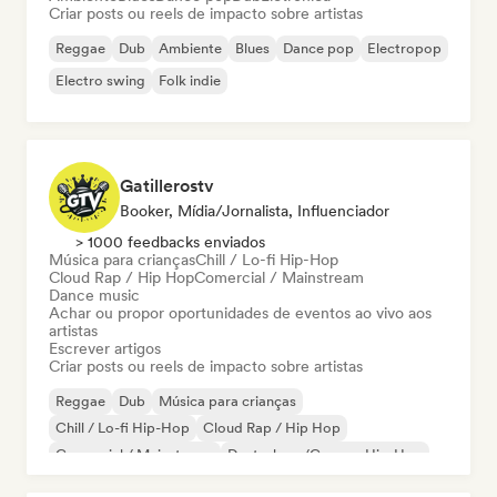
Criar posts ou reels de impacto sobre artistas
Reggae
Dub
Ambiente
Blues
Dance pop
Electropop
Electro swing
Folk indie
Gatillerostv
Booker, Mídia/Jornalista, Influenciador
> 1000 feedbacks enviados
Música para crianças
Chill / Lo-fi Hip-Hop
Cloud Rap / Hip Hop
Comercial / Mainstream
Dance music
Achar ou propor oportunidades de eventos ao vivo aos
artistas
Escrever artigos
Criar posts ou reels de impacto sobre artistas
Reggae
Dub
Música para crianças
Chill / Lo-fi Hip-Hop
Cloud Rap / Hip Hop
Comercial / Mainstream
Deutschrap/German Hip-Hop
Eletrônica