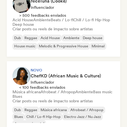
NiceTuna (Cooke)
Influenciador
> 500 feedbacks enviados
Acid House
Ambiente
Beats / Lo-fi
Chill / Lo-fi Hip-Hop
Deep house
Criar posts ou reels de impacto sobre artistas
Dub
Reggae
Acid House
Ambiente
Deep house
House music
Melodic & Progressive House
Minimal
NOVO
ChefKD (African Music & Culture)
Influenciador
< 100 feedbacks enviados
Música africana
Afrobeat / Afropop
Ambiente
Bass music
Blues
Criar posts ou reels de impacto sobre artistas
Dub
Reggae
Música africana
Afrobeat / Afropop
Blues
Chill / Lo-fi Hip-Hop
Electro Jazz / Nu Jazz
Jazz experimental