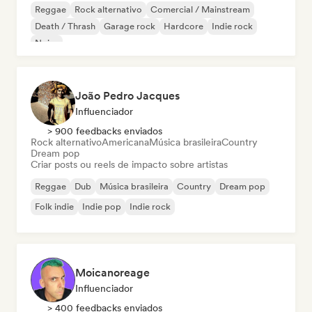
Reggae
Rock alternativo
Comercial / Mainstream
Death / Thrash
Garage rock
Hardcore
Indie rock
Noise
João Pedro Jacques
Influenciador
> 900 feedbacks enviados
Rock alternativo
Americana
Música brasileira
Country
Dream pop
Criar posts ou reels de impacto sobre artistas
Reggae
Dub
Música brasileira
Country
Dream pop
Folk indie
Indie pop
Indie rock
Moicanoreage
Influenciador
> 400 feedbacks enviados