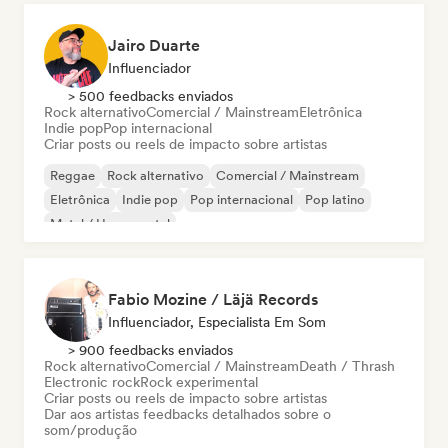
Jairo Duarte
Influenciador
> 500 feedbacks enviados
Rock alternativo
Comercial / Mainstream
Eletrônica
Indie pop
Pop internacional
Criar posts ou reels de impacto sobre artistas
Reggae
Rock alternativo
Comercial / Mainstream
Eletrônica
Indie pop
Pop internacional
Pop latino
Metal / Heavy metal
Fabio Mozine / Läjä Records
Influenciador, Especialista Em Som
> 900 feedbacks enviados
Rock alternativo
Comercial / Mainstream
Death / Thrash
Electronic rock
Rock experimental
Criar posts ou reels de impacto sobre artistas
Dar aos artistas feedbacks detalhados sobre o
som/produção