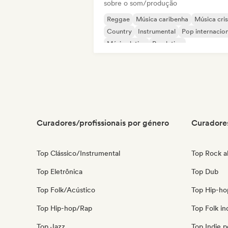
sobre o som/produção
Reggae
Música caribenha
Música cris
Country
Instrumental
Pop internacion
Música latina
Pop latino
Curadores/profissionais por género
Curadores
Top Clássico/Instrumental
Top Rock al
Top Eletrônica
Top Dub
Top Folk/Acústico
Top Hip-ho
Top Hip-hop/Rap
Top Folk in
Top Jazz
Top Indie 