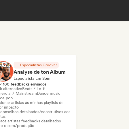
Especialistas Groover
Analyse de ton Album
Especialista Em Som
< 100 feedbacks enviados
k alternativo
Beats / Lo-fi
ercial / Mainstream
Dance music
ce pop
ionar artistas às minhas playlists de
or impacto
 conselhos detalhados/construtivos aos
stas
 aos artistas feedbacks detalhados
re o som/produção