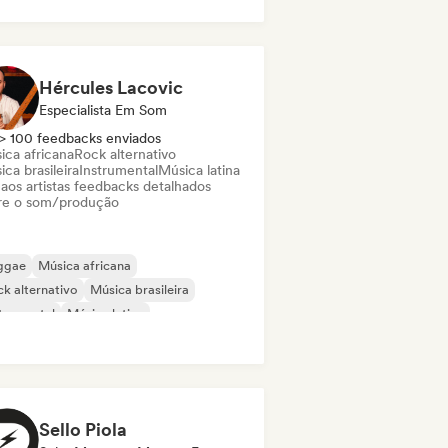
Hércules Lacovic
Especialista Em Som
> 100 feedbacks enviados
ica africana
Rock alternativo
ca brasileira
Instrumental
Música latina
 aos artistas feedbacks detalhados
re o som/produção
ggae
Música africana
k alternativo
Música brasileira
trumental
Música latina
laxamento / New Age
ntor-compositor
Sello Piola