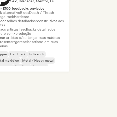
Selo, Manager, Mentor, Especialista Em Som
> 1300 feedbacks enviados
k alternativo
Blues
Death / Thrash
age rock
Hardcore
 conselhos detalhados/construtivos aos
stas
 aos artistas feedbacks detalhados
re o som/produção
nar artistas e/ou lançar suas músicas
resentar/gerenciar artistas em suas
eiras
ggae
Hard rock
Indie rock
tal melódico
Metal / Heavy metal
w wave
Pop Punk
Pop rock