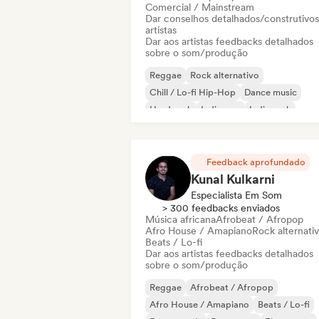
Comercial / Mainstream
Dar conselhos detalhados/construtivos
artistas
Dar aos artistas feedbacks detalhados
sobre o som/produção
Reggae
Rock alternativo
Chill / Lo-fi Hip-Hop
Dance music
Hard rock
Indie pop
Indie rock
Lofi bedroom
Feedback aprofundado
Kunal Kulkarni
Especialista Em Som
> 300 feedbacks enviados
Música africana
Afrobeat / Afropop
Afro House / Amapiano
Rock alternati
Beats / Lo-fi
Dar aos artistas feedbacks detalhados
sobre o som/produção
Reggae
Afrobeat / Afropop
Afro House / Amapiano
Beats / Lo-fi