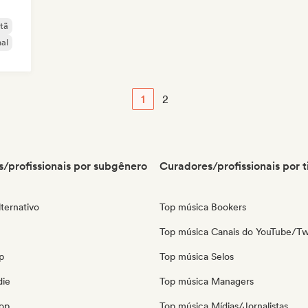
tã
al
1
2
/profissionais por subgênero
Curadores/profissionais por t
ternativo
Top música Bookers
Top música Canais do YouTube/Tw
p
Top música Selos
die
Top música Managers
pop
Top música Mídias/Jornalistas