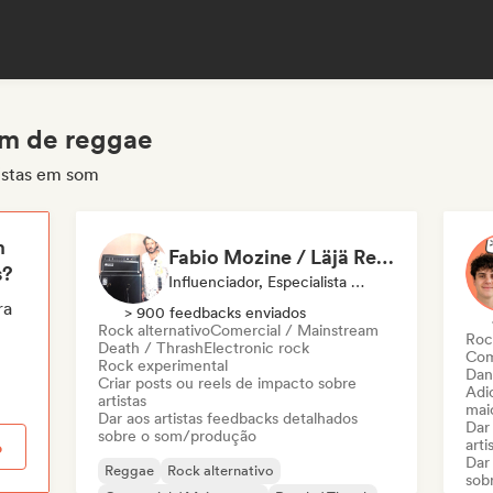
om de reggae
istas em som
m
Fabio Mozine / Läjä Records
s?
Influenciador, Especialista Em Som
ra
> 900 feedbacks enviados
Rock alternativo
Comercial / Mainstream
Roc
Death / Thrash
Electronic rock
Com
Rock experimental
Dan
Criar posts ou reels de impacto sobre
Adic
artistas
mai
Dar aos artistas feedbacks detalhados
Dar
sobre o som/produção
arti
o
Dar
Reggae
Rock alternativo
sob