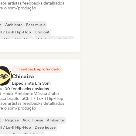
 aos artistas feedbacks detalhados
re o som/produção
b
Ambiente
Bass music
ll / Lo-fi Hip-Hop
Chill out
oud Rap / Hip Hop
Eletrônica
Hip-hop
Feedback aprofundado
Chicaiza
Especialista Em Som
< 100 feedbacks enviados
d House
Ambiente
Música árabe
ca brasileira
Chill / Lo-fi Hip-Hop
 aos artistas feedbacks detalhados
re o som/produção
b
Reggae
Acid House
Ambiente
ll / Lo-fi Hip-Hop
Deep house
um and Bass
Eletrônica