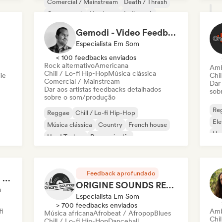
Comercial / Mainstream
Death / Thrash
Garage rock
Hardcore
Indie rock
Noise
Gemodi - Video Feedback
Especialista Em Som
< 100 feedbacks enviados
Rock alternativo
Americana
Amb
Chill / Lo-fi Hip-Hop
Música clássica
ie
Chil
Comercial / Mainstream
Dar
Dar aos artistas feedbacks detalhados
sob
sobre o som/produção
Re
Reggae
Chill / Lo-fi Hip-Hop
Ele
Música clássica
Country
French house
Har
Hard Techno
Rap em inglês
Hi
Cantor-compositor
Feedback aprofundado
Bryan Sammis - Video Feedback
ORIGINE SOUNDS RECORDS
m
Especialista Em Som
> 700 feedbacks enviados
i
Amb
Música africana
Afrobeat / Afropop
Blues
Chil
Chill / Lo-fi Hip-Hop
Dancehall