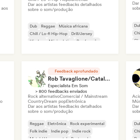
Dar
Dar aos artistas feedbacks detalhados
 aos
sob
sobre o som/produção
Du
Dub
Reggae
Música africana
Chi
Chill / Lo-fi Hip-Hop
Drill/Jersey
Cl
Hip-hop
Música latina
Rap francês
Feedback aprofundado
Rob Tavaglione/Catalyst Recording
Especialista Em Som
> 800 feedbacks enviados
Rock alternativo
Comercial / Mainstream
Aci
vo
Country
Dream pop
Eletrônica
Músi
Dar aos artistas feedbacks detalhados
Dar
sobre o som/produção
sob
Reggae
Eletrônica
Rock experimental
Du
Folk indie
Indie pop
Indie rock
Chi
Metal / Heavy metal
Post punk
Dr