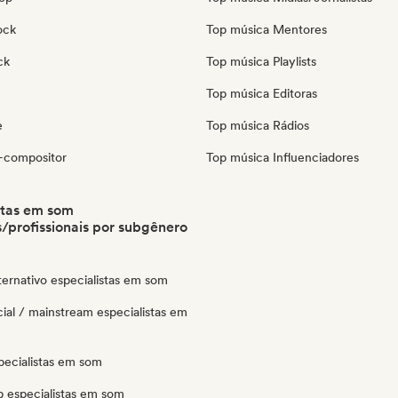
ock
Top música Mentores
ck
Top música Playlists
Top música Editoras
e
Top música Rádios
-compositor
Top música Influenciadores
stas em som
/profissionais por subgênero
ternativo especialistas em som
ial / mainstream especialistas em
pecialistas em som
p especialistas em som