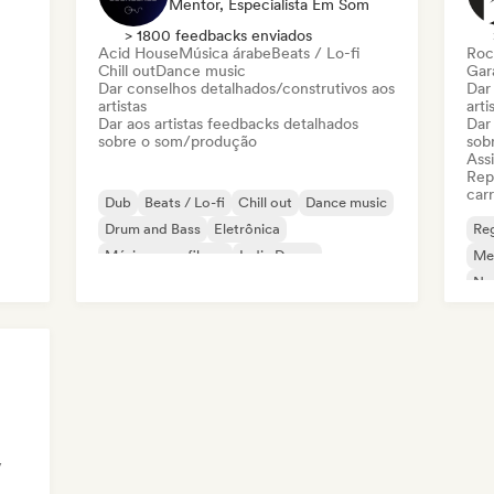
Mentor, Especialista Em Som
> 1800 feedbacks enviados
Acid House
Música árabe
Beats / Lo-fi
Roc
Chill out
Dance music
Gar
Dar conselhos detalhados/construtivos aos
Dar
artistas
arti
Dar aos artistas feedbacks detalhados
Dar
sobre o som/produção
sob
Assi
Rep
carr
Dub
Beats / Lo-fi
Chill out
Dance music
Drum and Bass
Eletrônica
Re
Música para filmes
Indie Dance
Me
Ne
y