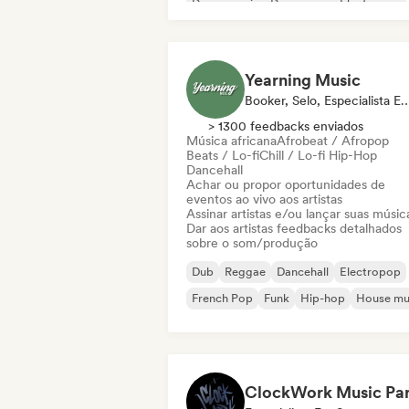
Dance music
Dance pop
Electropop
Future house
Yearning Music
Booker, Selo, Especialis
> 1300 feedbacks enviados
Música africana
Afrobeat / Afropop
Beats / Lo-fi
Chill / Lo-fi Hip-Hop
Dancehall
Achar ou propor oportunidades de
eventos ao vivo aos artistas
Assinar artistas e/ou lançar suas músic
Dar aos artistas feedbacks detalhados
sobre o som/produção
Dub
Reggae
Dancehall
Electropop
French Pop
Funk
Hip-hop
House mu
ClockWork Music Par