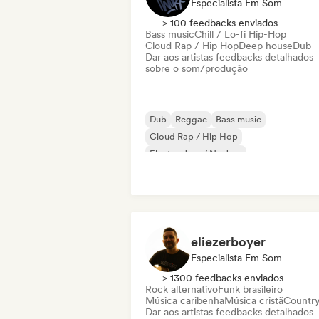
Especialista Em Som
> 100 feedbacks enviados
Bass music
Chill / Lo-fi Hip-Hop
Cloud Rap / Hip Hop
Deep house
Dub
Dar aos artistas feedbacks detalhados
sobre o som/produção
Dub
Reggae
Bass music
Cloud Rap / Hip Hop
Electro Jazz / Nu Jazz
Melodic & Progressive House
Minimal
Soul
eliezerboyer
Especialista Em Som
> 1300 feedbacks enviados
Rock alternativo
Funk brasileiro
Música caribenha
Música cristã
Countr
Dar aos artistas feedbacks detalhados