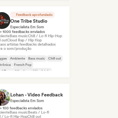
Feedback aprofundado
One Tribe Studio
Especialista Em Som
> 1000 feedbacks enviados
iente
Bass music
Chill / Lo-fi Hip-Hop
l out
Cloud Rap / Hip Hop
 aos artistas feedbacks detalhados
re o som/produção
ggae
Ambiente
Bass music
Chill out
trônica
French Pop
d Dance / Hardcore / Hardstyle
p-hop
Lohan - Video Feedback
Especialista Em Som
> 100 feedbacks enviados
iente
Bass music
Beats / Lo-fi
l / Lo-fi Hip-Hop
Chill out