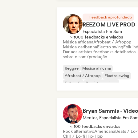
Feedback aprofundado
REEZOM LIVE PROD
Especialista Em Som
> 1000 feedbacks enviados
Música africana
Afrobeat / Afropop
Música caribenha
Electro swing
Folk ind
Dar aos artistas feedbacks detalhados
sobre o som/produção
Reggae
Música africana
Afrobeat / Afropop
Electro swing
Folk indie
Pop internacional
Nouvelle scene
Pop rock
Mentor, Especialista Em So
< 100 feedbacks enviados
Rock alternativo
Americana
Beats / Lo-f
Chill / Lo-fi Hip-Hop