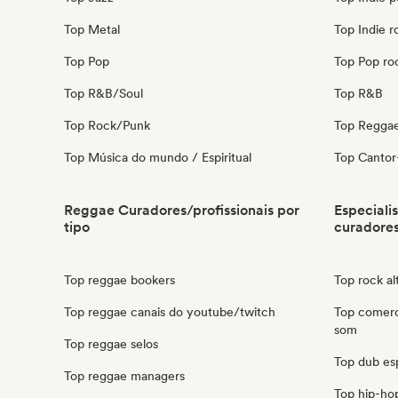
Top Metal
Top Indie r
Top Pop
Top Pop ro
Top R&B/Soul
Top R&B
Top Rock/Punk
Top Regga
Top Música do mundo / Espiritual
Top Cantor
Reggae Curadores/profissionais por
Especiali
tipo
curadores
Top reggae bookers
Top rock al
Top reggae canais do youtube/twitch
Top comerc
som
Top reggae selos
Top dub es
Top reggae managers
Top hip-ho