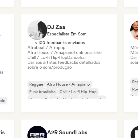
DJ Zaa
ta Em Som
Especialista Em Som
< 100 feedbacks enviados
Afrobeat / Afropop
Mús
Afro House / Amapiano
Funk brasileiro
Músi
Chill / Lo-fi Hip-Hop
Dancehall
Dar
Dar aos artistas feedbacks detalhados
sob
sobre o som/produção
as
Re
Reggae
Afro House / Amapiano
Roc
Funk brasileiro
Chill / Lo-fi Hip-Hop
Ins
Dancehall
Funk
Hip-hop
Instrumental
sic
Re
Ca
is
A2R SoundLabs