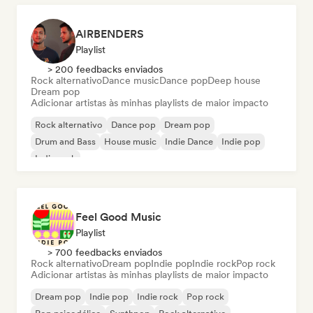
AIRBENDERS
Playlist
> 200 feedbacks enviados
Rock alternativo
Dance music
Dance pop
Deep house
Dream pop
Adicionar artistas às minhas playlists de maior impacto
Rock alternativo
Dance pop
Dream pop
Drum and Bass
House music
Indie Dance
Indie pop
Indie rock
Feel Good Music
Playlist
> 700 feedbacks enviados
Rock alternativo
Dream pop
Indie pop
Indie rock
Pop rock
Adicionar artistas às minhas playlists de maior impacto
Dream pop
Indie pop
Indie rock
Pop rock