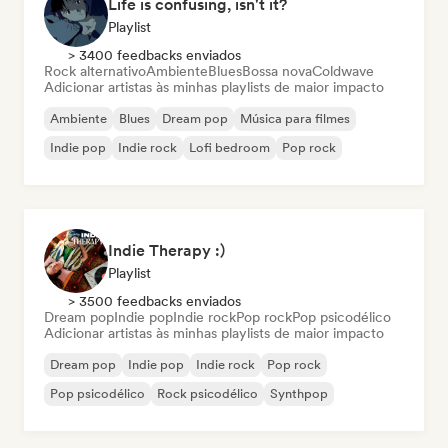
Life is confusing, isn't it?
Playlist
> 3400 feedbacks enviados
Rock alternativo
Ambiente
Blues
Bossa nova
Coldwave
Adicionar artistas às minhas playlists de maior impacto
Ambiente
Blues
Dream pop
Música para filmes
Indie pop
Indie rock
Lofi bedroom
Pop rock
Indie Therapy :)
Playlist
> 3500 feedbacks enviados
Dream pop
Indie pop
Indie rock
Pop rock
Pop psicodélico
Adicionar artistas às minhas playlists de maior impacto
Dream pop
Indie pop
Indie rock
Pop rock
Pop psicodélico
Rock psicodélico
Synthpop