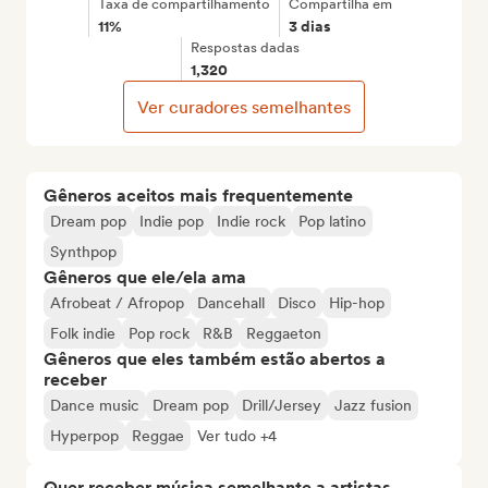
Taxa de compartilhamento
Compartilha em
11%
3 dias
Respostas dadas
1,320
Ver curadores semelhantes
Gêneros aceitos mais frequentemente
Dream pop
Indie pop
Indie rock
Pop latino
Synthpop
Gêneros que ele/ela ama
Afrobeat / Afropop
Dancehall
Disco
Hip-hop
Folk indie
Pop rock
R&B
Reggaeton
Gêneros que eles também estão abertos a
receber
Dance music
Dream pop
Drill/Jersey
Jazz fusion
Hyperpop
Reggae
Ver tudo +4
Quer receber música semelhante a artistas