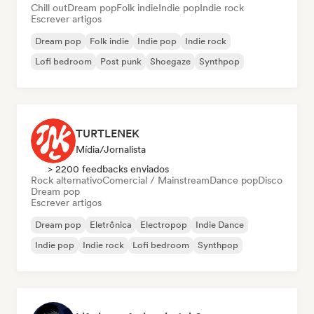
Chill out
Dream pop
Folk indie
Indie pop
Indie rock
Escrever artigos
Dream pop
Folk indie
Indie pop
Indie rock
Lofi bedroom
Post punk
Shoegaze
Synthpop
TURTLENEK
Mídia/Jornalista
> 2200 feedbacks enviados
Rock alternativo
Comercial / Mainstream
Dance pop
Disco
Dream pop
Escrever artigos
Dream pop
Eletrônica
Electropop
Indie Dance
Indie pop
Indie rock
Lofi bedroom
Synthpop