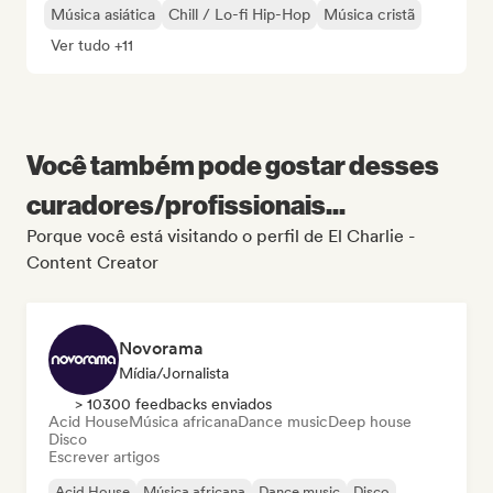
Música asiática
Chill / Lo-fi Hip-Hop
Música cristã
Ver tudo +11
Você também pode gostar desses
curadores/profissionais...
Porque você está visitando o perfil de El Charlie -
Content Creator
Novorama
Mídia/Jornalista
> 10300 feedbacks enviados
Acid House
Música africana
Dance music
Deep house
Disco
Escrever artigos
Acid House
Música africana
Dance music
Disco