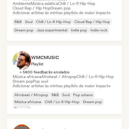
Ambiente
Música asiática
Chill / Lo-fi Hip-Hop
Cloud Rap / Hip Hop
Dream pop
Adicionar artistas às minhas playlists de maior impacto
R&B
Soul
Chill / Lo-fi Hip-Hop
Cloud Rap / Hip Hop
Dream pop
Jazz experimental
Indie pop
Indie rock
WMCMUSIC
Playlist
> 5800 feedbacks enviados
Música africana
Afrobeat / Afropop
Chill / Lo-fi Hip-Hop
Dream pop
Pop soul
Adicionar artistas às minhas playlists de maior impacto
Afrobeat / Afropop
R&B
Soul
Pop urbano
Música africana
Chill / Lo-fi Hip-Hop
Dream pop
Pop soul