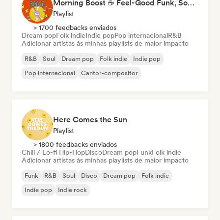
Morning Boost ☕ Feel-Good Funk, Soul & Neo-Soul to Wake Up
Playlist
> 1700 feedbacks enviados
Dream pop
Folk indie
Indie pop
Pop internacional
R&B
Adicionar artistas às minhas playlists de maior impacto
R&B
Soul
Dream pop
Folk indie
Indie pop
Pop internacional
Cantor-compositor
Here Comes the Sun
Playlist
> 1800 feedbacks enviados
Chill / Lo-fi Hip-Hop
Disco
Dream pop
Funk
Folk indie
Adicionar artistas às minhas playlists de maior impacto
Funk
R&B
Soul
Disco
Dream pop
Folk indie
Indie pop
Indie rock