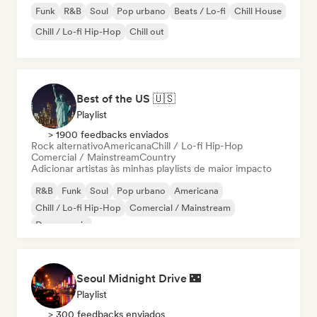
Funk
R&B
Soul
Pop urbano
Beats / Lo-fi
Chill House
Chill / Lo-fi Hip-Hop
Chill out
Best of the US 🇺🇸
Playlist
> 1900 feedbacks enviados
Rock alternativo
Americana
Chill / Lo-fi Hip-Hop
Comercial / Mainstream
Country
Adicionar artistas às minhas playlists de maior impacto
R&B
Funk
Soul
Pop urbano
Americana
Chill / Lo-fi Hip-Hop
Comercial / Mainstream
Dance music
Seoul Midnight Drive 🌃
Playlist
> 300 feedbacks enviados