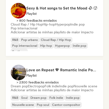
Sexy & Hot songs to Set the Mood 🥀 🥵
Playlist
> 800 feedbacks enviados
Cloud Rap / Hip Hop
Hip-hop
Hyperpop
Indie pop
Pop internacional
Adicionar artistas às minhas playlists de maior impacto
R&B
Pop urbano
Cloud Rap / Hip Hop
Pop internacional
Hip-hop
Hyperpop
Indie pop
Synthpop
Love on Repeat 💖 Romantic Indie Pop, Neo Soul & Singer-Songwriter
Playlist
> 2300 feedbacks enviados
Dream pop
Electropop
Folk indie
Indie pop
Nouvelle scene
Adicionar artistas às minhas playlists de maior impacto
R&B
Soul
Dream pop
Folk indie
Indie pop
Nouvelle scene
Pop soul
Cantor-compositor