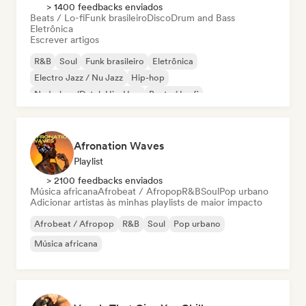
> 1400 feedbacks enviados
Beats / Lo-fi
Funk brasileiro
Disco
Drum and Bass
Eletrônica
Escrever artigos
R&B
Soul
Funk brasileiro
Eletrônica
Electro Jazz / Nu Jazz
Hip-hop
Nederhop/Dutch Hip-Hop
Beats / Lo-fi
Afronation Waves
Playlist
> 2100 feedbacks enviados
Música africana
Afrobeat / Afropop
R&B
Soul
Pop urbano
Adicionar artistas às minhas playlists de maior impacto
Afrobeat / Afropop
R&B
Soul
Pop urbano
Música africana