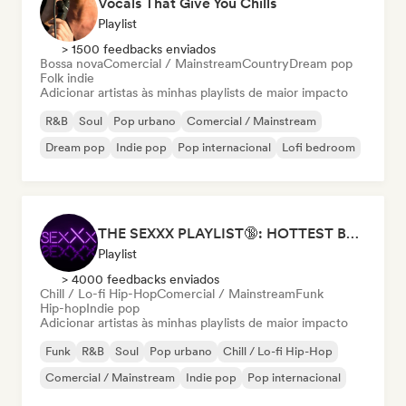
Vocals That Give You Chills
Playlist
> 1500 feedbacks enviados
Bossa nova
Comercial / Mainstream
Country
Dream pop
Folk indie
Adicionar artistas às minhas playlists de maior impacto
R&B
Soul
Pop urbano
Comercial / Mainstream
Dream pop
Indie pop
Pop internacional
Lofi bedroom
THE SEXXX PLAYLIST🔞: HOTTEST BEDROOM SONGS | SEXUAL APPETITE 👅💦
Playlist
> 4000 feedbacks enviados
Chill / Lo-fi Hip-Hop
Comercial / Mainstream
Funk
Hip-hop
Indie pop
Adicionar artistas às minhas playlists de maior impacto
Funk
R&B
Soul
Pop urbano
Chill / Lo-fi Hip-Hop
Comercial / Mainstream
Indie pop
Pop internacional