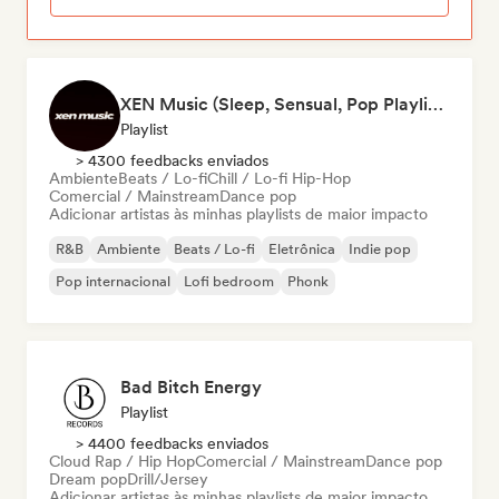
XEN Music (Sleep, Sensual, Pop Playlists)
Playlist
> 4300 feedbacks enviados
Ambiente
Beats / Lo-fi
Chill / Lo-fi Hip-Hop
Comercial / Mainstream
Dance pop
Adicionar artistas às minhas playlists de maior impacto
R&B
Ambiente
Beats / Lo-fi
Eletrônica
Indie pop
Pop internacional
Lofi bedroom
Phonk
Bad Bitch Energy
Playlist
> 4400 feedbacks enviados
Cloud Rap / Hip Hop
Comercial / Mainstream
Dance pop
Dream pop
Drill/Jersey
Adicionar artistas às minhas playlists de maior impacto