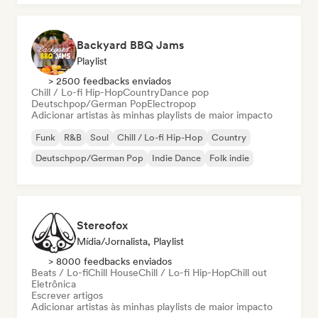
Backyard BBQ Jams
Playlist
> 2500 feedbacks enviados
Chill / Lo-fi Hip-Hop
Country
Dance pop
Deutschpop/German Pop
Electropop
Adicionar artistas às minhas playlists de maior impacto
Funk
R&B
Soul
Chill / Lo-fi Hip-Hop
Country
Deutschpop/German Pop
Indie Dance
Folk indie
Stereofox
Mídia/Jornalista, Playlist
> 8000 feedbacks enviados
Beats / Lo-fi
Chill House
Chill / Lo-fi Hip-Hop
Chill out
Eletrônica
Escrever artigos
Adicionar artistas às minhas playlists de maior impacto