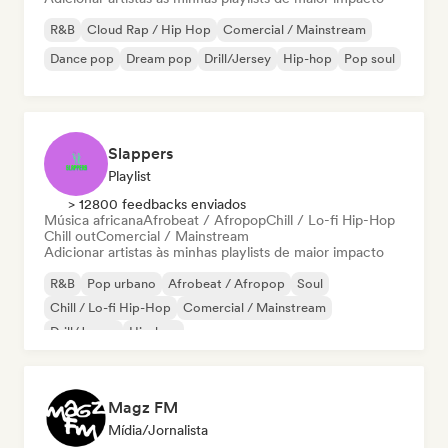
R&B
Cloud Rap / Hip Hop
Comercial / Mainstream
Dance pop
Dream pop
Drill/Jersey
Hip-hop
Pop soul
Slappers
Playlist
> 12800 feedbacks enviados
Música africana
Afrobeat / Afropop
Chill / Lo-fi Hip-Hop
Chill out
Comercial / Mainstream
Adicionar artistas às minhas playlists de maior impacto
R&B
Pop urbano
Afrobeat / Afropop
Soul
Chill / Lo-fi Hip-Hop
Comercial / Mainstream
Drill/Jersey
Hip-hop
Magz FM
Mídia/Jornalista