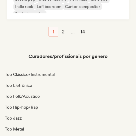
Indie rock
Lofi bedroom
Cantor-compositor
Rock alternativo
1
2
...
14
Curadores/profissionais por género
Top Clássico/Instrumental
Top Eletrônica
Top Folk/Acústico
Top Hip-hop/Rap
Top Jazz
Top Metal