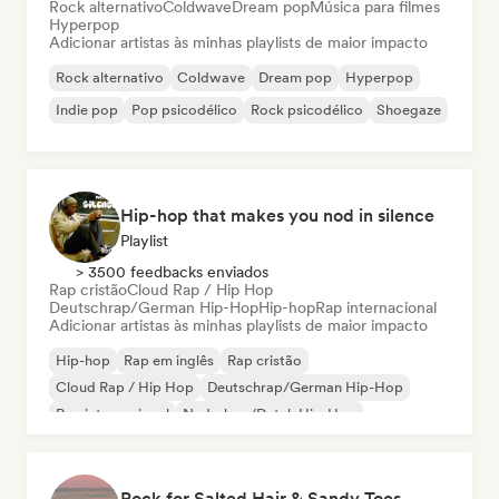
Rock alternativo
Coldwave
Dream pop
Música para filmes
Hyperpop
Adicionar artistas às minhas playlists de maior impacto
Rock alternativo
Coldwave
Dream pop
Hyperpop
Indie pop
Pop psicodélico
Rock psicodélico
Shoegaze
Hip-hop that makes you nod in silence
Playlist
> 3500 feedbacks enviados
Rap cristão
Cloud Rap / Hip Hop
Deutschrap/German Hip-Hop
Hip-hop
Rap internacional
Adicionar artistas às minhas playlists de maior impacto
Hip-hop
Rap em inglês
Rap cristão
Cloud Rap / Hip Hop
Deutschrap/German Hip-Hop
Rap internacional
Nederhop/Dutch Hip-Hop
Rap francês
Rock for Salted Hair & Sandy Toes