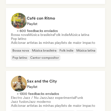
Café con Ritmo
Playlist
> 600 feedbacks enviados
Bossa nova
Música brasileira
Folk indie
Música latina
Pop latino
Adicionar artistas às minhas playlists de maior impacto
Bossa nova
Música brasileira
Folk indie
Música latina
Pop latino
Cantor-compositor
Sax and the City
Playlist
> 1300 feedbacks enviados
Electro Jazz / Nu Jazz
Jazz experimental
Funk
Jazz fusion
Jazz moderno
Adicionar artistas às minhas playlists de maior impacto