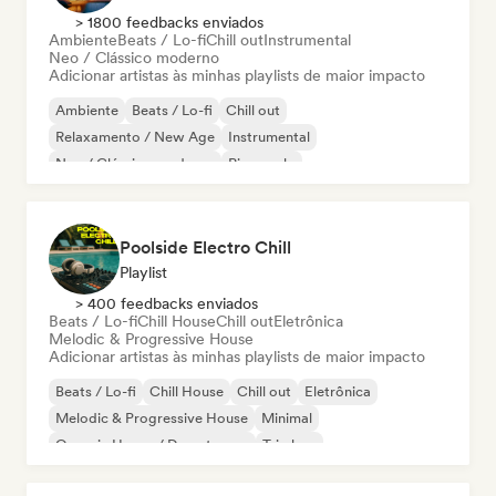
> 1800 feedbacks enviados
Ambiente
Beats / Lo-fi
Chill out
Instrumental
Neo / Clássico moderno
Adicionar artistas às minhas playlists de maior impacto
Ambiente
Beats / Lo-fi
Chill out
Relaxamento / New Age
Instrumental
Neo / Clássico moderno
Piano solo
Poolside Electro Chill
Playlist
> 400 feedbacks enviados
Beats / Lo-fi
Chill House
Chill out
Eletrônica
Melodic & Progressive House
Adicionar artistas às minhas playlists de maior impacto
Beats / Lo-fi
Chill House
Chill out
Eletrônica
Melodic & Progressive House
Minimal
Organic House / Downtempo
Trip hop