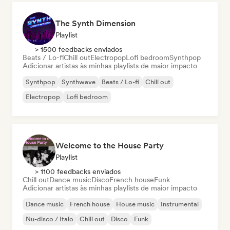
The Synth Dimension
Playlist
> 1500 feedbacks enviados
Beats / Lo-fi
Chill out
Electropop
Lofi bedroom
Synthpop
Adicionar artistas às minhas playlists de maior impacto
Synthpop
Synthwave
Beats / Lo-fi
Chill out
Electropop
Lofi bedroom
Welcome to the House Party
Playlist
> 1100 feedbacks enviados
Chill out
Dance music
Disco
French house
Funk
Adicionar artistas às minhas playlists de maior impacto
Dance music
French house
House music
Instrumental
Nu-disco / Italo
Chill out
Disco
Funk