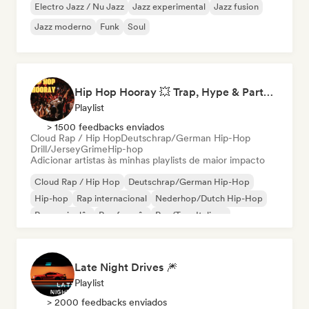
Electro Jazz / Nu Jazz
Jazz experimental
Jazz fusion
Jazz moderno
Funk
Soul
Hip Hop Hooray 💥 Trap, Hype & Party Rap Bangers
Playlist
> 1500 feedbacks enviados
Cloud Rap / Hip Hop
Deutschrap/German Hip-Hop
Drill/Jersey
Grime
Hip-hop
Adicionar artistas às minhas playlists de maior impacto
Cloud Rap / Hip Hop
Deutschrap/German Hip-Hop
Hip-hop
Rap internacional
Nederhop/Dutch Hip-Hop
Rap em inglês
Rap francês
Rap/Trap Italiano
Late Night Drives 🎆
Playlist
> 2000 feedbacks enviados