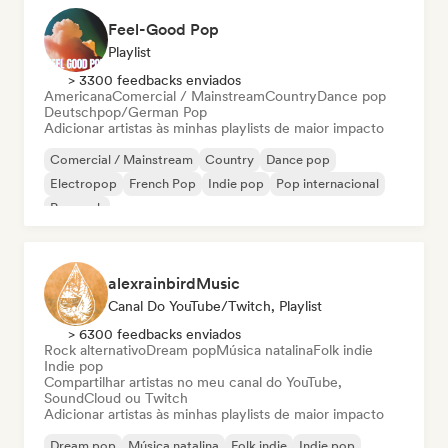
Feel-Good Pop
Playlist
> 3300 feedbacks enviados
Americana
Comercial / Mainstream
Country
Dance pop
Deutschpop/German Pop
Adicionar artistas às minhas playlists de maior impacto
Comercial / Mainstream
Country
Dance pop
Electropop
French Pop
Indie pop
Pop internacional
Pop rock
alexrainbirdMusic
Canal Do YouTube/Twitch, Playlist
> 6300 feedbacks enviados
Rock alternativo
Dream pop
Música natalina
Folk indie
Indie pop
Compartilhar artistas no meu canal do YouTube,
SoundCloud ou Twitch
Adicionar artistas às minhas playlists de maior impacto
Dream pop
Música natalina
Folk indie
Indie pop