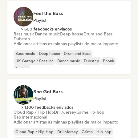
Feel the Bass
Playlist
> 600 feedbacks enviados
Bass music
Dance music
Deep house
Drum and Bass
Dubstep
Adicionar artistas às minhas playlists de maior impacto
Bass music
Deep house
Drum and Bass
UK Garage / Bassline
Dance music
Dubstep
Phonk
Techno
She Got Bars
Playlist
> 1300 feedbacks enviados
Cloud Rap / Hip Hop
Drill/Jersey
Grime
Hip-hop
Rap internacional
Adicionar artistas às minhas playlists de maior impacto
Cloud Rap / Hip Hop
Drill/Jersey
Grime
Hip-hop