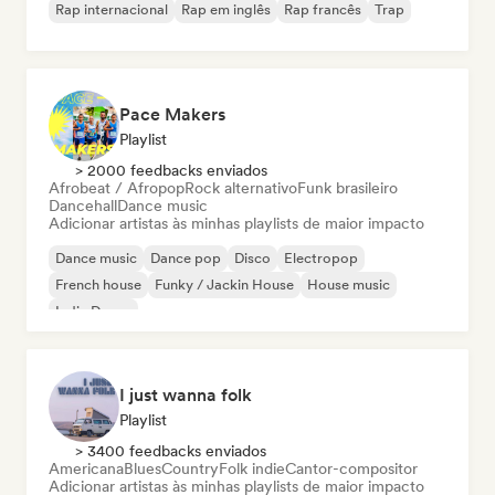
Rap internacional
Rap em inglês
Rap francês
Trap
Pace Makers
Playlist
> 2000 feedbacks enviados
Afrobeat / Afropop
Rock alternativo
Funk brasileiro
Dancehall
Dance music
Adicionar artistas às minhas playlists de maior impacto
Dance music
Dance pop
Disco
Electropop
French house
Funky / Jackin House
House music
Indie Dance
I just wanna folk
Playlist
> 3400 feedbacks enviados
Americana
Blues
Country
Folk indie
Cantor-compositor
Adicionar artistas às minhas playlists de maior impacto