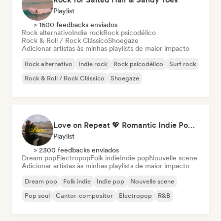
Playlist
> 1600 feedbacks enviados
Rock alternativo
Indie rock
Rock psicodélico
Rock & Roll / Rock Clássico
Shoegaze
Adicionar artistas às minhas playlists de maior impacto
Rock alternativo
Indie rock
Rock psicodélico
Surf rock
Rock & Roll / Rock Clássico
Shoegaze
Love on Repeat 💖 Romantic Indie Pop, Neo Soul & Singer-Songwriter
Playlist
> 2300 feedbacks enviados
Dream pop
Electropop
Folk indie
Indie pop
Nouvelle scene
Adicionar artistas às minhas playlists de maior impacto
Dream pop
Folk indie
Indie pop
Nouvelle scene
Pop soul
Cantor-compositor
Electropop
R&B