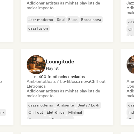
e
Adicionar artistas às minhas playlists de
Jaz
maior impacto
Adic
mai
Jazz moderno
Soul
Blues
Bossa nova
Ja
Jazz fusion
Chi
Ele
Jaz
Lo
Loungitude
Playlist
> 1400 feedbacks enviados
p
Ambiente
Beats / Lo-fi
Bossa nova
Chill out
Ame
Eletrônica
Cou
e
Adicionar artistas às minhas playlists de
Adic
maior impacto
mai
Jazz moderno
Ambiente
Beats / Lo-fi
Ja
unk
Chill out
Eletrônica
Minimal
Ind
Bossa nova
Electropop
Ca