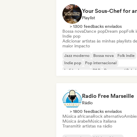
Playlist
> 1300 feedbacks enviados
Bossa nova
Dance pop
Dream pop
Folk 
Indie pop
Adicionar artistas às minhas playlists d
maior impacto
Jazz moderno
Bossa nova
Folk indie
Indie pop
Pop internacional
Lofi bedroom
R&B
Pop suave / Balad
Radio Free Marseille
Rádio
> 1800 feedbacks enviados
Música africana
Rock alternativo
Ambie
Música árabe
Música italiana
Transmitir artistas na rádio