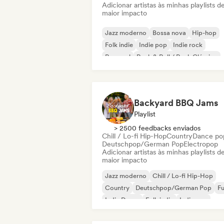
Adicionar artistas às minhas playlists d
maior impacto
Jazz moderno
Bossa nova
Hip-hop
Folk indie
Indie pop
Indie rock
Pop soul
Rock & Roll / Rock Clássico
Backyard BBQ Jams
Playlist
> 2500 feedbacks enviados
Chill / Lo-fi Hip-Hop
Country
Dance po
Deutschpop/German Pop
Electropop
Adicionar artistas às minhas playlists d
maior impacto
Jazz moderno
Chill / Lo-fi Hip-Hop
Country
Deutschpop/German Pop
F
Indie Dance
Folk indie
Indie pop