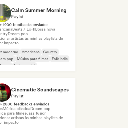
Calm Summer Morning
Playlist
> 1900 feedbacks enviados
ricana
Beats / Lo-fi
Bossa nova
ntry
Dream pop
ionar artistas às minhas playlists de
or impacto
zz moderno
Americana
Country
eam pop
Música para filmes
Folk indie
ie pop
Instrumental
Cinematic Soundscapes
Playlist
> 2800 feedbacks enviados
es
Música clássica
Dream pop
ica para filmes
Jazz fusion
ionar artistas às minhas playlists de
or impacto