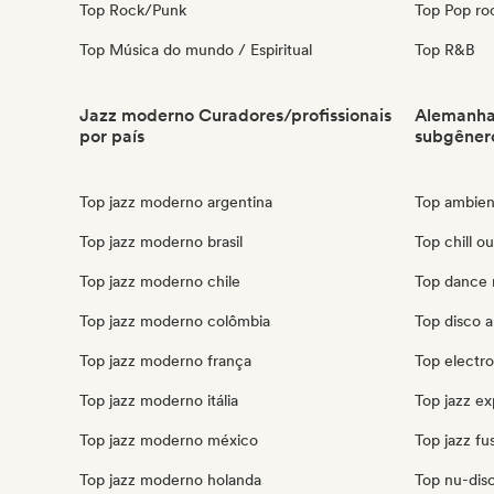
Top Rock/Punk
Top Pop ro
Top Música do mundo / Espiritual
Top R&B
Jazz moderno Curadores/profissionais
Alemanha 
por país
subgêner
Top jazz moderno argentina
Top ambien
Top jazz moderno brasil
Top chill o
Top jazz moderno chile
Top dance 
Top jazz moderno colômbia
Top disco 
Top jazz moderno frança
Top electro
Top jazz moderno itália
Top jazz e
Top jazz moderno méxico
Top jazz fu
Top jazz moderno holanda
Top nu-disc