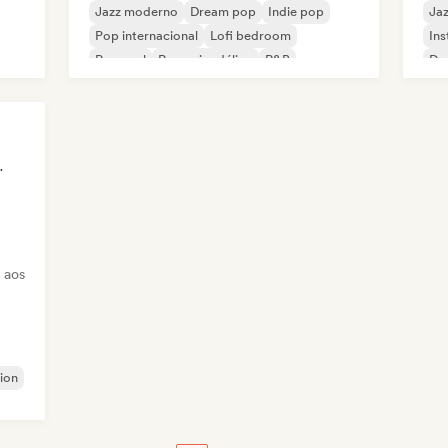
Jazz moderno
Dream pop
Indie pop
Ja
Pop internacional
Lofi bedroom
Ins
Pop soul
Pop psicodélico
R&B
Dr
ta Em Som
 aos
sion