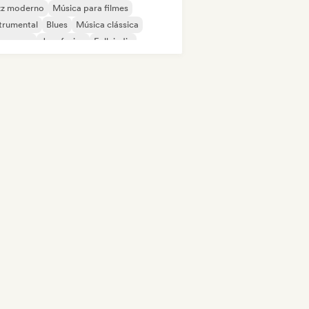
zz moderno
Música para filmes
trumental
Blues
Música clássica
eam pop
Jazz fusion
Folk indie