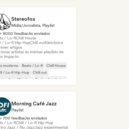
Stereofox
Mídia/Jornalista, Playlist
> 8000 feedbacks enviados
s / Lo-fi
Chill House
l / Lo-fi Hip-Hop
Chill out
Eletrônica
ever artigos
ionar artistas às minhas playlists de
or impacto
zz moderno
Beats / Lo-fi
Chill House
ll / Lo-fi Hip-Hop
Chill out
ctro Jazz / Nu Jazz
Funk
Jazz fusion
Morning Café Jazz
Playlist
> 700 feedbacks enviados
s / Lo-fi
Chill / Lo-fi Hip-Hop
ctro Jazz / Nu Jazz
Jazz experimental