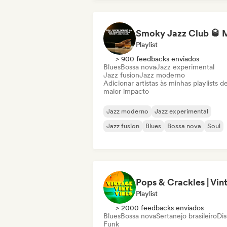
Playlist
> 900 feedbacks enviados
Blues
Bossa nova
Jazz experimental
Jazz fusion
Jazz moderno
Adicionar artistas às minhas playlists d
maior impacto
Jazz moderno
Jazz experimental
Jazz fusion
Blues
Bossa nova
Soul
Playlist
> 2000 feedbacks enviados
Blues
Bossa nova
Sertanejo brasileiro
Di
Funk