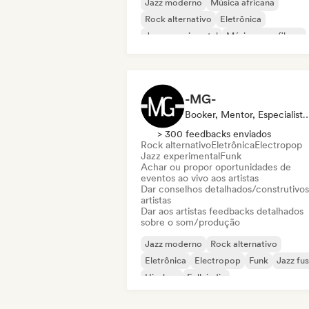
Jazz moderno
Música africana
Rock alternativo
Eletrônica
Jazz experimental
Música para filmes
Folk indie
Neo / Clássico moderno
-MG-
Booker, Mentor, Especialis
> 300 feedbacks enviados
Rock alternativo
Eletrônica
Electropop
Jazz experimental
Funk
Achar ou propor oportunidades de
eventos ao vivo aos artistas
Dar conselhos detalhados/construtivos
artistas
Dar aos artistas feedbacks detalhados
sobre o som/produção
Jazz moderno
Rock alternativo
Eletrônica
Electropop
Funk
Jazz fu
Hip-hop
Folk indie