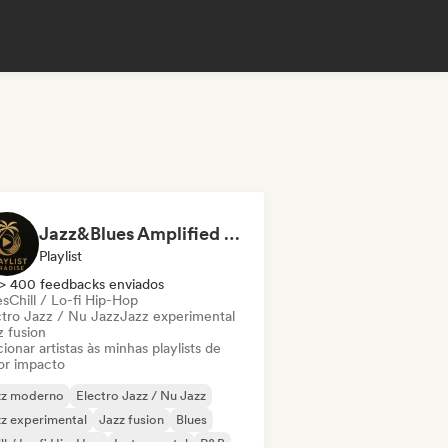
Jazz&Blues Amplified by Playlist Paradise
Playlist
> 400 feedbacks enviados
es
Chill / Lo-fi Hip-Hop
ctro Jazz / Nu Jazz
Jazz experimental
z fusion
ionar artistas às minhas playlists de
or impacto
zz moderno
Electro Jazz / Nu Jazz
z experimental
Jazz fusion
Blues
ll / Lo-fi Hip-Hop
Instrumental
R&B