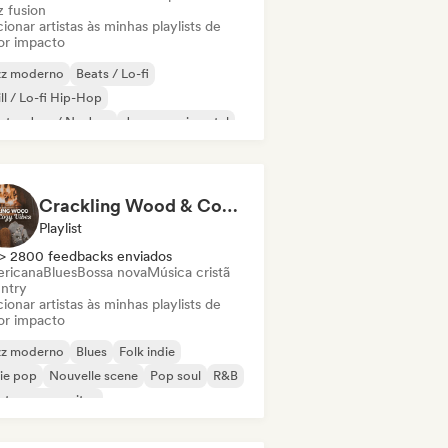
z fusion
ionar artistas às minhas playlists de
or impacto
zz moderno
Beats / Lo-fi
ll / Lo-fi Hip-Hop
ctro Jazz / Nu Jazz
Jazz experimental
z fusion
Hip-hop instrumental
fi bedroom
Crackling Wood & Cozy Vibes 🔥 Singer-Songwriter, Dream Pop & Bedroom Pop
Playlist
> 2800 feedbacks enviados
ricana
Blues
Bossa nova
Música cristã
ntry
ionar artistas às minhas playlists de
or impacto
zz moderno
Blues
Folk indie
ie pop
Nouvelle scene
Pop soul
R&B
ntor-compositor