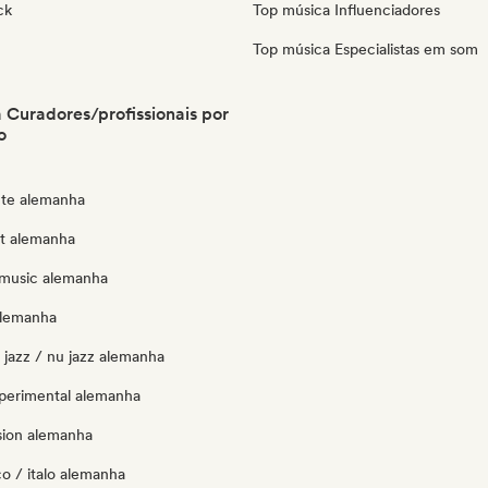
ck
Top música Influenciadores
Top música Especialistas em som
Curadores/profissionais por
o
te alemanha
ut alemanha
music alemanha
alemanha
 jazz / nu jazz alemanha
xperimental alemanha
sion alemanha
o / italo alemanha