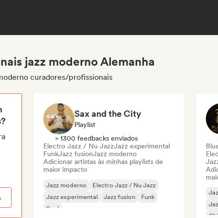
onais jazz moderno Alemanha
moderno curadores/profissionais
m
Sax and the City
s?
Playlist
ra
> 1300 feedbacks enviados
Electro Jazz / Nu Jazz
Jazz experimental
Blu
Funk
Jazz fusion
Jazz moderno
Ele
Adicionar artistas às minhas playlists de
Jaz
maior impacto
Adic
mai
Jazz moderno
Electro Jazz / Nu Jazz
Ja
Jazz experimental
Jazz fusion
Funk
o
Jaz
Soul
Chi