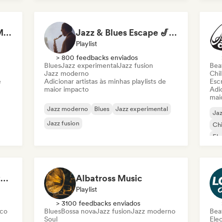
Smoky Jazz Club 🥃 Modern Jazz & Jazz Fusion to Sip an Old Fashioned to
Jazz & Blues Escape 🎷 Vocal Jazz, Soul Blues & Classic Standards
Playlist
> 800 feedbacks enviados
Blues
Jazz experimental
Jazz fusion
Beat
Jazz moderno
Chil
e
Adicionar artistas às minhas playlists de
Escr
maior impacto
Adic
mai
Jazz moderno
Blues
Jazz experimental
Ja
Jazz fusion
Chi
Ele
Pops & Crackles | Vintage Vinyl Vibes
Albatross Music
Playlist
> 3100 feedbacks enviados
sco
Blues
Bossa nova
Jazz fusion
Jazz moderno
Beat
Soul
Ele