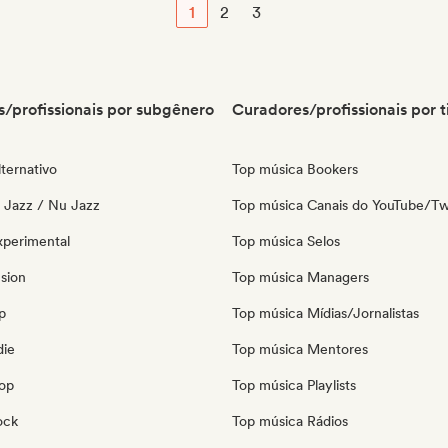
1
2
3
/profissionais por subgênero
Curadores/profissionais por t
ternativo
Top música Bookers
o Jazz / Nu Jazz
Top música Canais do YouTube/Tw
xperimental
Top música Selos
sion
Top música Managers
p
Top música Mídias/Jornalistas
die
Top música Mentores
pop
Top música Playlists
ock
Top música Rádios