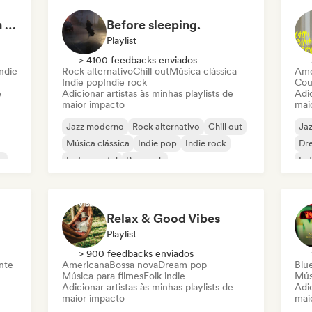
Your Sous-Chef for an Indie Evening
Before sleeping.
Playlist
> 4100 feedbacks enviados
indie
Rock alternativo
Chill out
Música clássica
Ame
Indie pop
Indie rock
Cou
e
Adicionar artistas às minhas playlists de
Adic
maior impacto
mai
Jazz moderno
Rock alternativo
Chill out
Ja
Música clássica
Indie pop
Indie rock
Dr
a
Instrumental
Pop rock
Ind
Relax & Good Vibes
Playlist
> 900 feedbacks enviados
nte
Americana
Bossa nova
Dream pop
Blu
Música para filmes
Folk indie
Mús
Adicionar artistas às minhas playlists de
Adic
maior impacto
mai