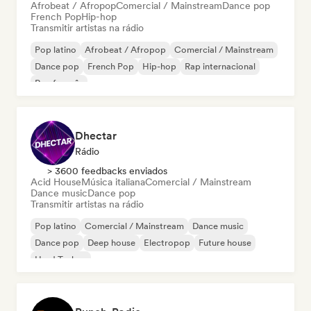
Afrobeat / Afropop
Comercial / Mainstream
Dance pop
French Pop
Hip-hop
Transmitir artistas na rádio
Pop latino
Afrobeat / Afropop
Comercial / Mainstream
Dance pop
French Pop
Hip-hop
Rap internacional
Rap francês
Dhectar
Rádio
> 3600 feedbacks enviados
Acid House
Música italiana
Comercial / Mainstream
Dance music
Dance pop
Transmitir artistas na rádio
Pop latino
Comercial / Mainstream
Dance music
Dance pop
Deep house
Electropop
Future house
Hard Techno