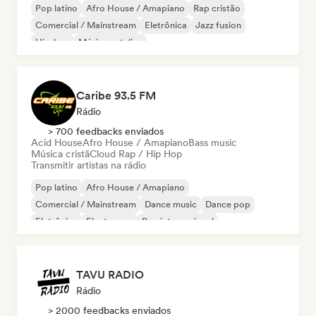
Pop latino
Afro House / Amapiano
Rap cristão
Comercial / Mainstream
Eletrônica
Jazz fusion
Hip-hop
Música natalina
Caribe 93.5 FM
Rádio
> 700 feedbacks enviados
Acid House
Afro House / Amapiano
Bass music
Música cristã
Cloud Rap / Hip Hop
Transmitir artistas na rádio
Pop latino
Afro House / Amapiano
Comercial / Mainstream
Dance music
Dance pop
Eletrônica
Electropop
Rap internacional
TAVU RADIO
Rádio
> 2000 feedbacks enviados