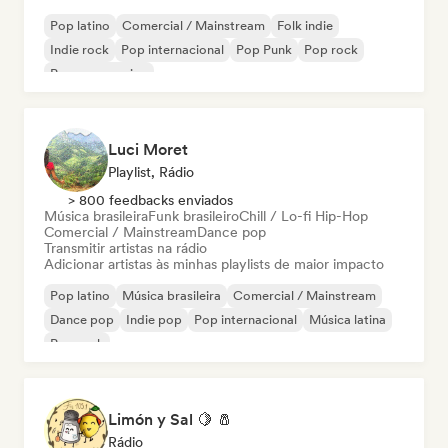
Pop latino
Comercial / Mainstream
Folk indie
Indie rock
Pop internacional
Pop Punk
Pop rock
Pop progressivo
Luci Moret
Playlist, Rádio
> 800 feedbacks enviados
Música brasileira
Funk brasileiro
Chill / Lo-fi Hip-Hop
Comercial / Mainstream
Dance pop
Transmitir artistas na rádio
Adicionar artistas às minhas playlists de maior impacto
Pop latino
Música brasileira
Comercial / Mainstream
Dance pop
Indie pop
Pop internacional
Música latina
Pop rock
Limón y Sal 🍋 🧂
Rádio