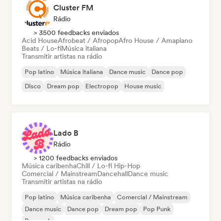
Cluster FM
Rádio
> 3500 feedbacks enviados
Acid House
Afrobeat / Afropop
Afro House / Amapiano
Beats / Lo-fi
Música italiana
Transmitir artistas na rádio
Pop latino
Música italiana
Dance music
Dance pop
Disco
Dream pop
Electropop
House music
Lado B
Rádio
> 1200 feedbacks enviados
Música caribenha
Chill / Lo-fi Hip-Hop
Comercial / Mainstream
Dancehall
Dance music
Transmitir artistas na rádio
Pop latino
Música caribenha
Comercial / Mainstream
Dance music
Dance pop
Dream pop
Pop Punk
Pop rock