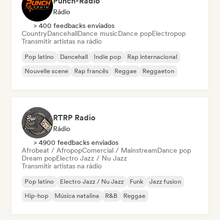
Punch-Radio
Rádio
> 400 feedbacks enviados
Country
Dancehall
Dance music
Dance pop
Electropop
Transmitir artistas na rádio
Pop latino
Dancehall
Indie pop
Rap internacional
Nouvelle scene
Rap francês
Reggae
Reggaeton
RTRP Radio
Rádio
> 4900 feedbacks enviados
Afrobeat / Afropop
Comercial / Mainstream
Dance pop
Dream pop
Electro Jazz / Nu Jazz
Transmitir artistas na rádio
Pop latino
Electro Jazz / Nu Jazz
Funk
Jazz fusion
Hip-hop
Música natalina
R&B
Reggae