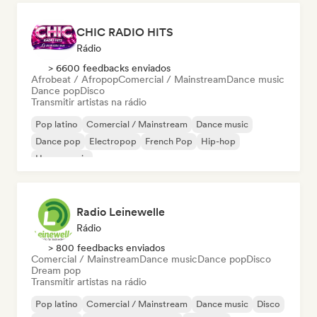
CHIC RADIO HITS
Rádio
> 6600 feedbacks enviados
Afrobeat / Afropop
Comercial / Mainstream
Dance music
Dance pop
Disco
Transmitir artistas na rádio
Pop latino
Comercial / Mainstream
Dance music
Dance pop
Electropop
French Pop
Hip-hop
House music
Radio Leinewelle
Rádio
> 800 feedbacks enviados
Comercial / Mainstream
Dance music
Dance pop
Disco
Dream pop
Transmitir artistas na rádio
Pop latino
Comercial / Mainstream
Dance music
Disco