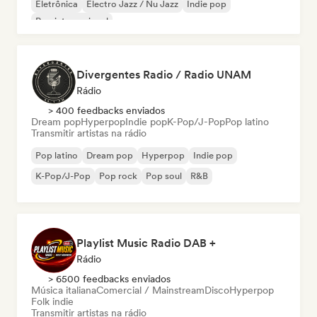
Eletrônica
Electro Jazz / Nu Jazz
Indie pop
Pop internacional
Divergentes Radio / Radio UNAM
Rádio
> 400 feedbacks enviados
Dream pop
Hyperpop
Indie pop
K-Pop/J-Pop
Pop latino
Transmitir artistas na rádio
Pop latino
Dream pop
Hyperpop
Indie pop
K-Pop/J-Pop
Pop rock
Pop soul
R&B
Playlist Music Radio DAB +
Rádio
> 6500 feedbacks enviados
Música italiana
Comercial / Mainstream
Disco
Hyperpop
Folk indie
Transmitir artistas na rádio