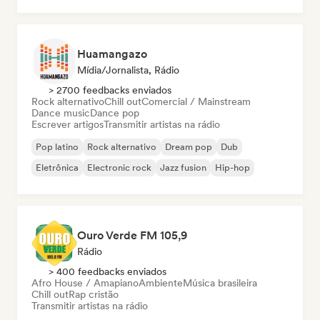
Huamangazo
Mídia/Jornalista, Rádio
> 2700 feedbacks enviados
Rock alternativo
Chill out
Comercial / Mainstream
Dance music
Dance pop
Escrever artigos
Transmitir artistas na rádio
Pop latino
Rock alternativo
Dream pop
Dub
Eletrônica
Electronic rock
Jazz fusion
Hip-hop
Ouro Verde FM 105,9
Rádio
> 400 feedbacks enviados
Afro House / Amapiano
Ambiente
Música brasileira
Chill out
Rap cristão
Transmitir artistas na rádio