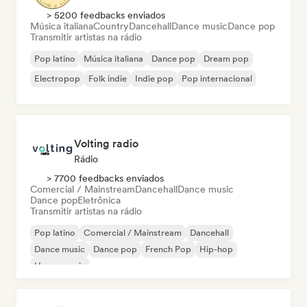
> 5200 feedbacks enviados
Música italiana
Country
Dancehall
Dance music
Dance pop
Transmitir artistas na rádio
Pop latino
Música italiana
Dance pop
Dream pop
Electropop
Folk indie
Indie pop
Pop internacional
Volting radio
Rádio
> 7700 feedbacks enviados
Comercial / Mainstream
Dancehall
Dance music
Dance pop
Eletrônica
Transmitir artistas na rádio
Pop latino
Comercial / Mainstream
Dancehall
Dance music
Dance pop
French Pop
Hip-hop
House music