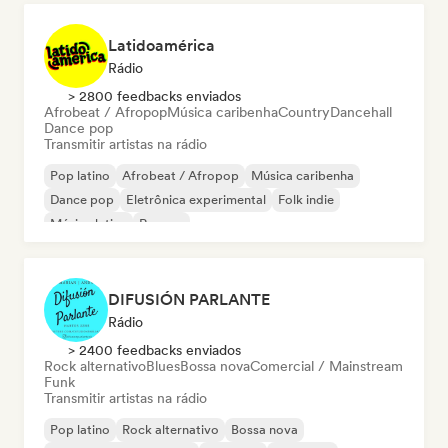
Latidoamérica
Rádio
> 2800 feedbacks enviados
Afrobeat / Afropop
Música caribenha
Country
Dancehall
Dance pop
Transmitir artistas na rádio
Pop latino
Afrobeat / Afropop
Música caribenha
Dance pop
Eletrônica experimental
Folk indie
Música latina
Reggae
DIFUSIÓN PARLANTE
Rádio
> 2400 feedbacks enviados
Rock alternativo
Blues
Bossa nova
Comercial / Mainstream
Funk
Transmitir artistas na rádio
Pop latino
Rock alternativo
Bossa nova