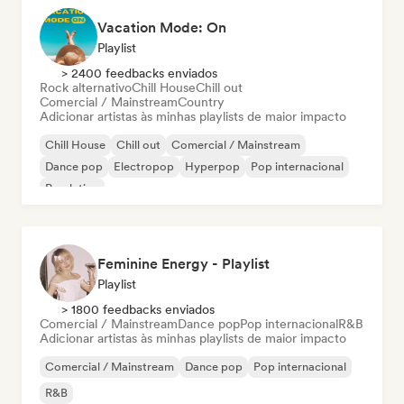
Vacation Mode: On
Playlist
> 2400 feedbacks enviados
Rock alternativo
Chill House
Chill out
Comercial / Mainstream
Country
Adicionar artistas às minhas playlists de maior impacto
Chill House
Chill out
Comercial / Mainstream
Dance pop
Electropop
Hyperpop
Pop internacional
Pop latino
Feminine Energy - Playlist
Playlist
> 1800 feedbacks enviados
Comercial / Mainstream
Dance pop
Pop internacional
R&B
Adicionar artistas às minhas playlists de maior impacto
Comercial / Mainstream
Dance pop
Pop internacional
R&B