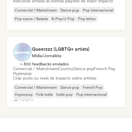
Adicionar artistas às minhas playlists de maior impacto
Comercial / Mainstream
Dance pop
Pop internacional
Pop suave / Balada
K-Pop/J-Pop
Pop latino
Queerzzz (LGBTQ+ artists)
Mídia/Jornalista
> 300 feedbacks enviados
Comercial / Mainstream
Country
Dance pop
French Pop
Hyperpop
Criar posts ou reels de impacto sobre artistas
Comercial / Mainstream
Dance pop
French Pop
Hyperpop
Folk indie
Indie pop
Pop internacional
Pop latino