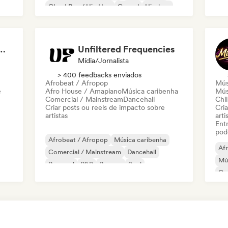
Cloud Rap / Hip Hop
Gospel
Hip-hop
Rap internacional
IST (Girls We Trust)
Unfiltered Frequencies
Mídia/Jornalista
> 400 feedbacks enviados
Afrobeat / Afropop
Mús
e
Afro House / Amapiano
Música caribenha
Músi
Comercial / Mainstream
Dancehall
Chil
Criar posts ou reels de impacto sobre
Cri
artistas
arti
Entr
pod
Afrobeat / Afropop
Música caribenha
Af
Comercial / Mainstream
Dancehall
Mús
Pop soul
R&B
Reggae
Soul
Co
Fu