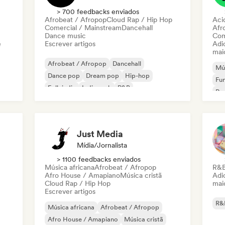
> 700 feedbacks enviados
Afrobeat / Afropop
Cloud Rap / Hip Hop
Aci
Comercial / Mainstream
Dancehall
Afr
Dance music
Com
e
Escrever artigos
Adic
mai
Afrobeat / Afropop
Dancehall
Mús
Dance pop
Dream pop
Hip-hop
Fun
Folk indie
Indie rock
R&B
Pop
Just Media
Mídia/Jornalista
> 1100 feedbacks enviados
Música africana
Afrobeat / Afropop
R&
Afro House / Amapiano
Música cristã
Adic
Cloud Rap / Hip Hop
mai
Escrever artigos
R&
Música africana
Afrobeat / Afropop
Afro House / Amapiano
Música cristã