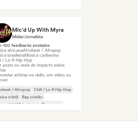
Mic'd Up With Myra
Mídia/Jornalista
> 100 feedbacks enviados
ica africana
Afrobeat / Afropop
ca brasileira
Música caribenha
l / Lo-fi Hip-Hop
ar posts ou reels de impacto sobre
stas
evistar artistas na rádio, em vídeo ou
cast
robeat / Afropop
Chill / Lo-fi Hip-Hop
ica cristã
Rap cristão
mercial / Mainstream
Dance pop
nk
Hip-hop