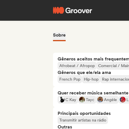
Sobre
Gêneros aceitos mais frequente
Afrobeat / Afropop
Comercial / Mai
Gêneros que ele/ela ama
French Pop
Hip-hop
Rap internacio
Quer receber música semelhante a
C Kay
Tayc
Angèle
L
Principais oportunidades
Transmitir artistas na rádio
Outras