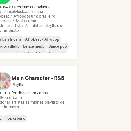
> 8400 feedbacks enviados
d House
Música africana
obeat / Afropop
Funk brasileiro
ercial / Mainstream
ionar artistas às minhas playlists de
or impacto
ica africana
Afrobeat / Afropop
k brasileiro
Dance music
Dance pop
 internacional
Pop latino
Pop rock
Main Character - R&B
Playlist
> 700 feedbacks enviados
B
Pop urbano
ionar artistas às minhas playlists de
or impacto
B
Pop urbano