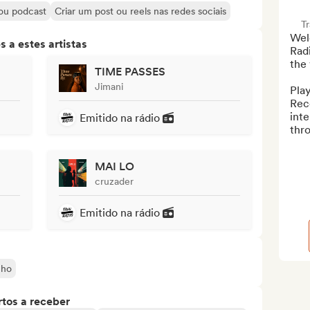
 ou podcast
Criar um post ou reels nas redes sociais
T
Wel
 a estes artistas
Radi
the 
TIME PASSES
Jimani
Play
Reco
inte
Emitido na rádio
thro
MAI LO
cruzader
Emitido na rádio
nho
tos a receber