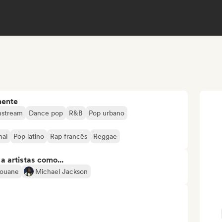
mente
nstream
Dance pop
R&B
Pop urbano
nal
Pop latino
Rap francês
Reggae
 artistas como...
ouane
Michael Jackson