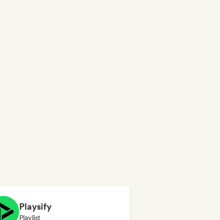
Playsify
Playlist