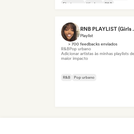
Electropop
Hip-hop
R&B
Cantor-compositor
RNB PLAYL
Playlist
> 700 feedbacks enviados
R&B
Pop urbano
Adicionar artistas às minhas playlists d
maior impacto
R&B
Pop urbano