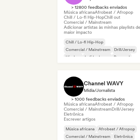
> 12800 feedbacks enviados
Música africana
Afrobeat / Afropop
Chill / Lo-fi Hip-Hop
Chill out
Comercial / Mainstream
Adicionar artistas às minhas playlists d
maior impacto
Chill / Lo-fi Hip-Hop
Comercial / Mainstream
Drill/Jersey
Hip-hop
Lofi bedroom
Pop soul
Rap em inglês
R&B
Channel WAVY
Mídia/Jornalista
> 1000 feedbacks enviados
Música africana
Afrobeat / Afropop
Comercial / Mainstream
Drill/Jersey
Eletrônica
Escrever artigos
Música africana
Afrobeat / Afropop
Comercial / Mainstream
Eletrônica