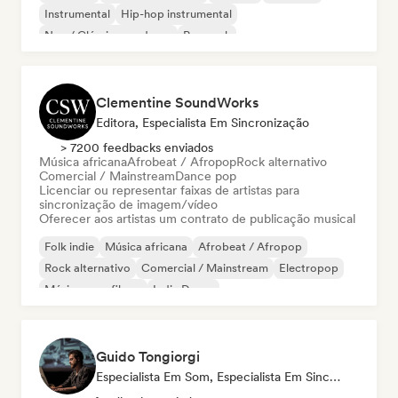
Instrumental
Hip-hop instrumental
Neo / Clássico moderno
Pop rock
Clementine SoundWorks
Editora, Especialista Em Sincronização
> 7200 feedbacks enviados
Música africana
Afrobeat / Afropop
Rock alternativo
Comercial / Mainstream
Dance pop
Licenciar ou representar faixas de artistas para
sincronização de imagem/vídeo
Oferecer aos artistas um contrato de publicação musical
Folk indie
Música africana
Afrobeat / Afropop
Rock alternativo
Comercial / Mainstream
Electropop
Música para filmes
Indie Dance
Guido Tongiorgi
Especialista Em Som, Especialista Em Sincronização