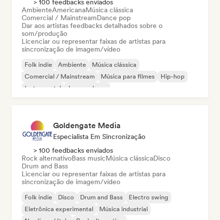
> 100 feedbacks enviados
Ambiente
Americana
Música clássica
Comercial / Mainstream
Dance pop
Dar aos artistas feedbacks detalhados sobre o
som/produção
Licenciar ou representar faixas de artistas para
sincronização de imagem/vídeo
Folk indie
Ambiente
Música clássica
Comercial / Mainstream
Música para filmes
Hip-hop
Instrumental
Jazz moderno
Goldengate Media
Especialista Em Sincronização
> 100 feedbacks enviados
Rock alternativo
Bass music
Música clássica
Disco
Drum and Bass
Licenciar ou representar faixas de artistas para
sincronização de imagem/vídeo
Folk indie
Disco
Drum and Bass
Electro swing
Eletrônica experimental
Música industrial