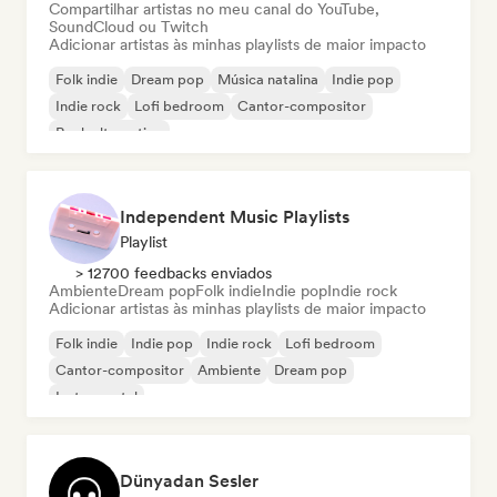
Compartilhar artistas no meu canal do YouTube,
SoundCloud ou Twitch
Adicionar artistas às minhas playlists de maior impacto
Folk indie
Dream pop
Música natalina
Indie pop
Indie rock
Lofi bedroom
Cantor-compositor
Rock alternativo
Independent Music Playlists
Playlist
> 12700 feedbacks enviados
Ambiente
Dream pop
Folk indie
Indie pop
Indie rock
Adicionar artistas às minhas playlists de maior impacto
Folk indie
Indie pop
Indie rock
Lofi bedroom
Cantor-compositor
Ambiente
Dream pop
Instrumental
Dünyadan Sesler