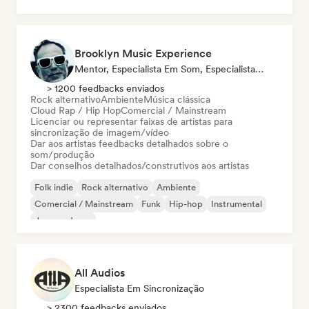
Nu-disco / Italo
Rock alternativo
Brooklyn Music Experience
Mentor, Especialista Em Som, Especialista Em Sincronização
> 1200 feedbacks enviados
Rock alternativo
Ambiente
Música clássica
Cloud Rap / Hip Hop
Comercial / Mainstream
Licenciar ou representar faixas de artistas para
sincronização de imagem/vídeo
Dar aos artistas feedbacks detalhados sobre o
som/produção
Dar conselhos detalhados/construtivos aos artistas
Folk indie
Rock alternativo
Ambiente
Comercial / Mainstream
Funk
Hip-hop
Instrumental
Jazz moderno
All Audios
Especialista Em Sincronização
> 2300 feedbacks enviados