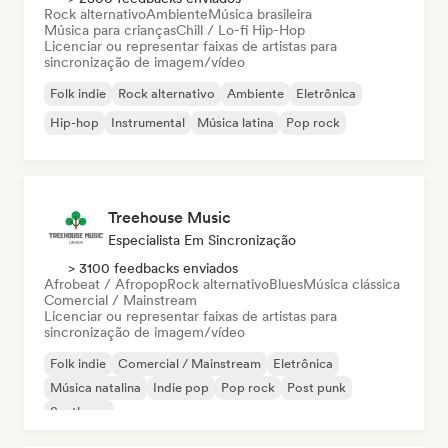
Rock alternativo
Ambiente
Música brasileira
Música para crianças
Chill / Lo-fi Hip-Hop
Licenciar ou representar faixas de artistas para
sincronização de imagem/vídeo
Folk indie
Rock alternativo
Ambiente
Eletrônica
Hip-hop
Instrumental
Música latina
Pop rock
Treehouse Music
Especialista Em Sincronização
> 3100 feedbacks enviados
Afrobeat / Afropop
Rock alternativo
Blues
Música clássica
Comercial / Mainstream
Licenciar ou representar faixas de artistas para
sincronização de imagem/vídeo
Folk indie
Comercial / Mainstream
Eletrônica
Música natalina
Indie pop
Pop rock
Post punk
Synthpop