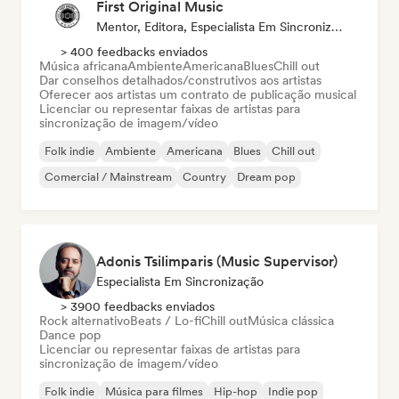
First Original Music
Mentor, Editora, Especialista Em Sincronização
> 400 feedbacks enviados
Música africana
Ambiente
Americana
Blues
Chill out
Dar conselhos detalhados/construtivos aos artistas
Oferecer aos artistas um contrato de publicação musical
Licenciar ou representar faixas de artistas para
sincronização de imagem/vídeo
Folk indie
Ambiente
Americana
Blues
Chill out
Comercial / Mainstream
Country
Dream pop
Adonis Tsilimparis (Music Supervisor)
Especialista Em Sincronização
> 3900 feedbacks enviados
Rock alternativo
Beats / Lo-fi
Chill out
Música clássica
Dance pop
Licenciar ou representar faixas de artistas para
sincronização de imagem/vídeo
Folk indie
Música para filmes
Hip-hop
Indie pop