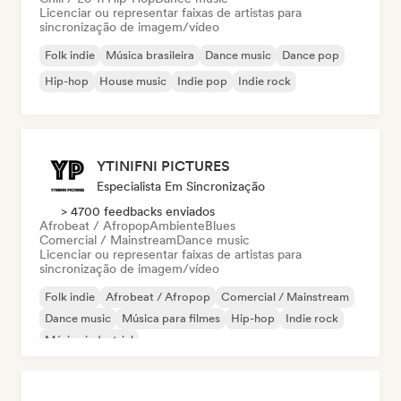
Licenciar ou representar faixas de artistas para
sincronização de imagem/vídeo
Folk indie
Música brasileira
Dance music
Dance pop
Hip-hop
House music
Indie pop
Indie rock
YTINIFNI PICTURES
Especialista Em Sincronização
> 4700 feedbacks enviados
Afrobeat / Afropop
Ambiente
Blues
Comercial / Mainstream
Dance music
Licenciar ou representar faixas de artistas para
sincronização de imagem/vídeo
Folk indie
Afrobeat / Afropop
Comercial / Mainstream
Dance music
Música para filmes
Hip-hop
Indie rock
Música industrial