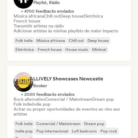
Playlist, Rádio
> 4700 feedbacks enviados
Música africana
Chill out
Deep house
Eletrônica
French house
Transmitir artistas na rádio
Adicionar artistas às minhas playlists de maior impacto
Folk indie
Música africana
Chill out
Deep house
Eletrônica
French house
House music
Minimal
LLIVELY Showcases Newcastle
Booker
> 2000 feedbacks enviados
Rock alternativo
Comercial / Mainstream
Dream pop
Folk indie
Indie pop
Achar ou propor oportunidades de eventos ao vivo aos
artistas
Folk indie
Comercial / Mainstream
Dream pop
Indie pop
Pop internacional
Lofi bedroom
Pop rock