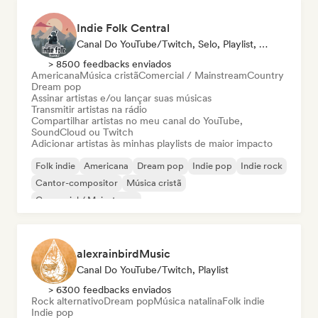
Indie Folk Central
Canal Do YouTube/Twitch, Selo, Playlist, Rádio
> 8500 feedbacks enviados
Americana
Música cristã
Comercial / Mainstream
Country
Dream pop
Assinar artistas e/ou lançar suas músicas
Transmitir artistas na rádio
Compartilhar artistas no meu canal do YouTube,
SoundCloud ou Twitch
Adicionar artistas às minhas playlists de maior impacto
Folk indie
Americana
Dream pop
Indie pop
Indie rock
Cantor-compositor
Música cristã
Comercial / Mainstream
alexrainbirdMusic
Canal Do YouTube/Twitch, Playlist
> 6300 feedbacks enviados
Rock alternativo
Dream pop
Música natalina
Folk indie
Indie pop