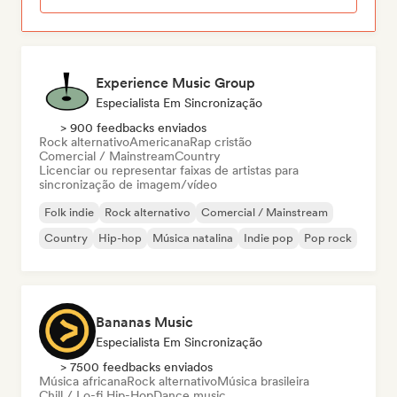
Experience Music Group
Especialista Em Sincronização
> 900 feedbacks enviados
Rock alternativo
Americana
Rap cristão
Comercial / Mainstream
Country
Licenciar ou representar faixas de artistas para
sincronização de imagem/vídeo
Folk indie
Rock alternativo
Comercial / Mainstream
Country
Hip-hop
Música natalina
Indie pop
Pop rock
Bananas Music
Especialista Em Sincronização
> 7500 feedbacks enviados
Música africana
Rock alternativo
Música brasileira
Chill / Lo-fi Hip-Hop
Dance music