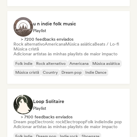
Pop soul
u n indie folk music
Playlist
> 7200 feedbacks enviados
Rock alternativo
Americana
Música asiática
Beats / Lo-fi
Música cristã
Adicionar artistas às minhas playlists de maior impacto
Folk indie
Rock alternativo
Americana
Música asiática
Música cristã
Country
Dream pop
Indie Dance
Loop Solitaire
Playlist
> 7100 feedbacks enviados
Dream pop
Electronic rock
Electropop
Folk indie
Indie pop
Adicionar artistas às minhas playlists de maior impacto
Folk indie
Dream pop
Indie rock
Shoegaze