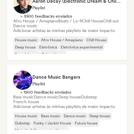
Aaron Decay (Electronic Dream & Chill Electronic Dream playlists)
Playlist
> 3900 feedbacks enviados
Afro House / Amapiano
Beats / Lo-fi
Chill House
Chill out
Dance music
Adicionar artistas às minhas playlists de maior impacto
House music
Afro House / Amapiano
Chill House
Deep house
Eletrônica
Eletrônica experimental
French house
Future house
Dance Music Bangers
Playlist
> 1900 feedbacks enviados
Bass music
Dance music
Deep house
Dubstep
French house
Adicionar artistas às minhas playlists de maior impacto
House music
Bass music
Dance music
Deep house
Dubstep
Funky / Jackin House
Future house
Melodic & Progressive House