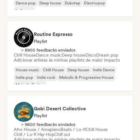
Dance pop
Deep house
Dubstep
Electropop
Indie pop
Routine Espresso
Playlist
> 8900 feedbacks enviados
Chill House
Dance music
Deep house
Disco
Dream pop
Adicionar artistas às minhas playlists de maior impacto
House music
Chill House
Deep house
Indie Dance
Indie pop
Indie rock
Melodic & Progressive House
Melodic Techno
Gobi Desert Collective
Playlist
> 9800 feedbacks enviados
Afro House / Amapiano
Beats / Lo-fi
Chill House
Chill / Lo-fi Hip-Hop
Chill out
Adicionar artistas às minhas playlists de maior impacto