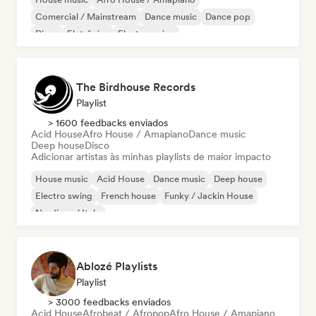
Comercial / Mainstream
Dance music
Dance pop
Disco
Eletrônica
Electro swing
The Birdhouse Records
Playlist
> 1600 feedbacks enviados
Acid House
Afro House / Amapiano
Dance music
Deep house
Disco
Adicionar artistas às minhas playlists de maior impacto
House music
Acid House
Dance music
Deep house
Electro swing
French house
Funky / Jackin House
Nu-disco / Italo
Ablozé Playlists
Playlist
> 3000 feedbacks enviados
Acid House
Afrobeat / Afropop
Afro House / Amapiano