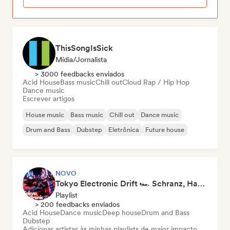
ThisSongIsSick
Mídia/Jornalista
> 3000 feedbacks enviados
Acid House
Bass music
Chill out
Cloud Rap / Hip Hop
Dance music
Escrever artigos
House music
Bass music
Chill out
Dance music
Drum and Bass
Dubstep
Eletrônica
Future house
NOVO
Tokyo Electronic Drift 🏎️ Schranz, Hard Techno & Anime EDM
Playlist
> 200 feedbacks enviados
Acid House
Dance music
Deep house
Drum and Bass
Dubstep
Adicionar artistas às minhas playlists de maior impacto