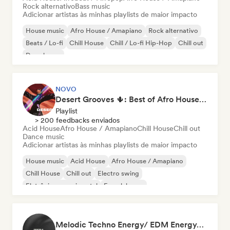
Rock alternativo
Bass music
Adicionar artistas às minhas playlists de maior impacto
House music
Afro House / Amapiano
Rock alternativo
Beats / Lo-fi
Chill House
Chill / Lo-fi Hip-Hop
Chill out
Deep house
NOVO
Desert Grooves 🌵: Best of Afro House, Organic & Melodic
Playlist
> 200 feedbacks enviados
Acid House
Afro House / Amapiano
Chill House
Chill out
Dance music
Adicionar artistas às minhas playlists de maior impacto
House music
Acid House
Afro House / Amapiano
Chill House
Chill out
Electro swing
Eletrônica experimental
French house
Melodic Techno Energy/ EDM Energy/Techno Masters