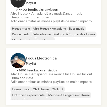
Playlist
> 4400 feedbacks enviados
Afro House / Amapiano
Bass music
Dance music
Deep house
Future house
Adicionar artistas às minhas playlists de maior impacto
House music
Afro House / Amapiano
Bass music
Dance music
Future house
Melodic & Progressive House
Melodic Techno
Tech House
Focus Electronica
Playlist
> 1400 feedbacks enviados
Afro House / Amapiano
Bass music
Chill House
Chill out
Drum and Bass
Adicionar artistas às minhas playlists de maior impacto
House music
Chill House
Chill out
Eletrônica experimental
Melodic & Progressive House
Minimal
Organic House / Downtempo
Afro House / Amapiano