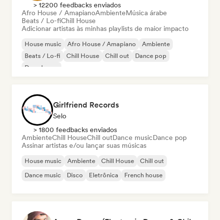
> 12200 feedbacks enviados
Afro House / Amapiano
Ambiente
Música árabe
Beats / Lo-fi
Chill House
Adicionar artistas às minhas playlists de maior impacto
House music
Afro House / Amapiano
Ambiente
Beats / Lo-fi
Chill House
Chill out
Dance pop
Deep house
Girlfriend Records
Selo
> 1800 feedbacks enviados
Ambiente
Chill House
Chill out
Dance music
Dance pop
Assinar artistas e/ou lançar suas músicas
House music
Ambiente
Chill House
Chill out
Dance music
Disco
Eletrônica
French house