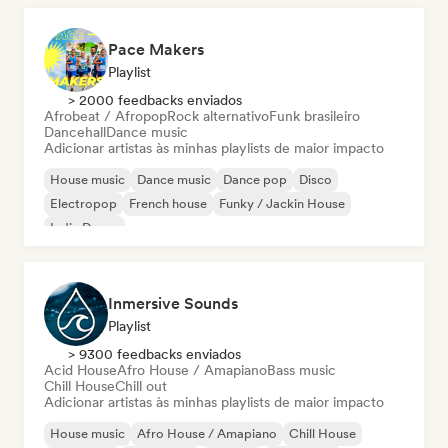
Pace Makers
Playlist
> 2000 feedbacks enviados
Afrobeat / Afropop
Rock alternativo
Funk brasileiro
Dancehall
Dance music
Adicionar artistas às minhas playlists de maior impacto
House music
Dance music
Dance pop
Disco
Electropop
French house
Funky / Jackin House
Indie Dance
Inmersive Sounds
Playlist
> 9300 feedbacks enviados
Acid House
Afro House / Amapiano
Bass music
Chill House
Chill out
Adicionar artistas às minhas playlists de maior impacto
House music
Afro House / Amapiano
Chill House