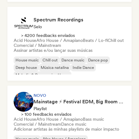
Spectrum Recordings
Selo
> 4200 feedbacks enviados
Acid House
Afro House / Amapiano
Beats / Lo-fi
Chill out
Comercial / Mainstream
Assinar artistas e/ou lançar suas músicas
House music
Chill out
Dance music
Dance pop
Deep house
Música natalina
Indie Dance
Melodic & Progressive House
NOVO
Mainstage ⚡ Festival EDM, Big Room & House Anthems
Playlist
> 100 feedbacks enviados
Acid House
Afro House / Amapiano
Bass music
Comercial / Mainstream
Dance music
Adicionar artistas às minhas playlists de maior impacto
House music
Afro House / Amapiano