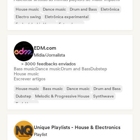
House music
Dance music
Drum and Bass
Eletrônica
Electro swing
Eletrônica experimental
Funky / Jackin House
Future house
EDM.com
Mídia/Jornalista
> 3000 feedbacks enviados
Bass music
Dance music
Drum and Bass
Dubstep
House music
Escrever artigos
House music
Bass music
Dance music
Drum and Bass
Dubstep
Melodic & Progressive House
Synthwave
Tech House
Unique Playlists - House & Electronics
Playlist