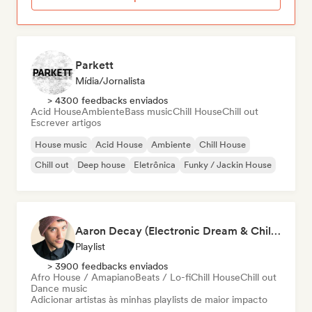
Parkett
Mídia/Jornalista
> 4300 feedbacks enviados
Acid House
Ambiente
Bass music
Chill House
Chill out
Escrever artigos
House music
Acid House
Ambiente
Chill House
Chill out
Deep house
Eletrônica
Funky / Jackin House
Aaron Decay (Electronic Dream & Chill Electronic Dream playlists)
Playlist
> 3900 feedbacks enviados
Afro House / Amapiano
Beats / Lo-fi
Chill House
Chill out
Dance music
Adicionar artistas às minhas playlists de maior impacto