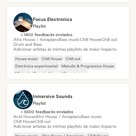
Focus Electronica
Playlist
> 1400 feedbacks enviados
Afro House / Amapiano
Bass music
Chill House
Chill out
Drum and Bass
Adicionar artistas às minhas playlists de maior impacto
House music
Chill House
Chill out
Eletrônica experimental
Melodic & Progressive House
Minimal
Organic House / Downtempo
Afro House / Amapiano
Inmersive Sounds
Playlist
> 9300 feedbacks enviados
Acid House
Afro House / Amapiano
Bass music
Chill House
Chill out
Adicionar artistas às minhas playlists de maior impacto
House music
Afro House / Amapiano
Chill House