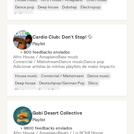
Dance pop
Deep house
Dubstep
Electropop
Indie pop
Cardio Club: Don't Stop! 💦
Playlist
> 800 feedbacks enviados
Afro House / Amapiano
Bass music
Comercial / Mainstream
Dance music
Dance pop
Adicionar artistas às minhas playlists de maior impacto
House music
Comercial / Mainstream
Dance music
Deep house
Deutschpop/German Pop
Disco
Electropop
French Pop
Gobi Desert Collective
Playlist
> 9800 feedbacks enviados
Afro House / Amapiano
Beats / Lo-fi
Chill House