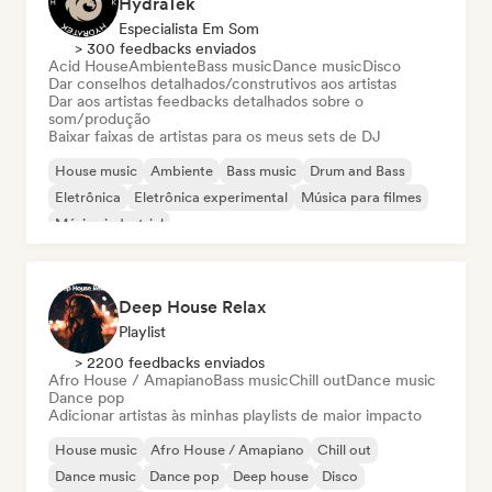
HydraTek
Especialista Em Som
> 300 feedbacks enviados
Acid House
Ambiente
Bass music
Dance music
Disco
Dar conselhos detalhados/construtivos aos artistas
Dar aos artistas feedbacks detalhados sobre o
som/produção
Baixar faixas de artistas para os meus sets de DJ
House music
Ambiente
Bass music
Drum and Bass
Eletrônica
Eletrônica experimental
Música para filmes
Música industrial
Deep House Relax
Playlist
> 2200 feedbacks enviados
Afro House / Amapiano
Bass music
Chill out
Dance music
Dance pop
Adicionar artistas às minhas playlists de maior impacto
House music
Afro House / Amapiano
Chill out
Dance music
Dance pop
Deep house
Disco