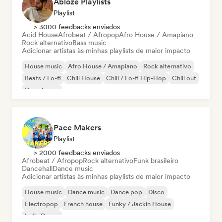
Ablozé Playlists
Playlist
> 3000 feedbacks enviados
Acid House
Afrobeat / Afropop
Afro House / Amapiano
Rock alternativo
Bass music
Adicionar artistas às minhas playlists de maior impacto
House music
Afro House / Amapiano
Rock alternativo
Beats / Lo-fi
Chill House
Chill / Lo-fi Hip-Hop
Chill out
Deep house
Pace Makers
Playlist
> 2000 feedbacks enviados
Afrobeat / Afropop
Rock alternativo
Funk brasileiro
Dancehall
Dance music
Adicionar artistas às minhas playlists de maior impacto
House music
Dance music
Dance pop
Disco
Electropop
French house
Funky / Jackin House
Indie Dance