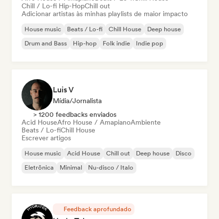
Chill / Lo-fi Hip-Hop
Chill out
Adicionar artistas às minhas playlists de maior impacto
House music
Beats / Lo-fi
Chill House
Deep house
Drum and Bass
Hip-hop
Folk indie
Indie pop
Luis V
Mídia/Jornalista
> 1200 feedbacks enviados
Acid House
Afro House / Amapiano
Ambiente
Beats / Lo-fi
Chill House
Escrever artigos
House music
Acid House
Chill out
Deep house
Disco
Eletrônica
Minimal
Nu-disco / Italo
Feedback aprofundado