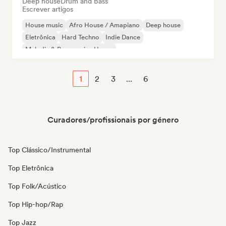
Deep house
Drum and Bass
Escrever artigos
House music
Afro House / Amapiano
Deep house
Eletrônica
Hard Techno
Indie Dance
Melodic & Progressive House
Organic House / Downtempo
1
2
3
...
6
Curadores/profissionais por género
Top Clássico/Instrumental
Top Eletrônica
Top Folk/Acústico
Top Hip-hop/Rap
Top Jazz