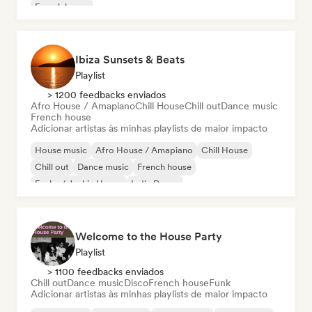
French house
Ibiza Sunsets & Beats
Playlist
> 1200 feedbacks enviados
Afro House / Amapiano
Chill House
Chill out
Dance music
French house
Adicionar artistas às minhas playlists de maior impacto
House music
Afro House / Amapiano
Chill House
Chill out
Dance music
French house
Funky / Jackin House
Indie Dance
Welcome to the House Party
Playlist
> 1100 feedbacks enviados
Chill out
Dance music
Disco
French house
Funk
Adicionar artistas às minhas playlists de maior impacto