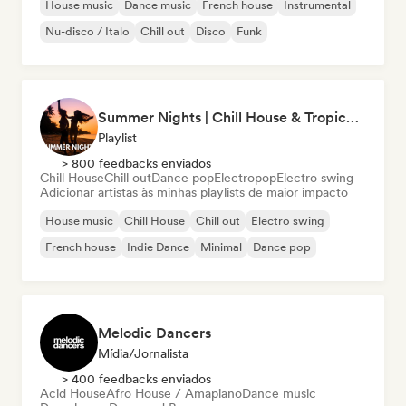
House music
Dance music
French house
Instrumental
Nu-disco / Italo
Chill out
Disco
Funk
Summer Nights | Chill House & Tropical Beats
Playlist
> 800 feedbacks enviados
Chill House
Chill out
Dance pop
Electropop
Electro swing
Adicionar artistas às minhas playlists de maior impacto
House music
Chill House
Chill out
Electro swing
French house
Indie Dance
Minimal
Dance pop
Melodic Dancers
Mídia/Jornalista
> 400 feedbacks enviados
Acid House
Afro House / Amapiano
Dance music