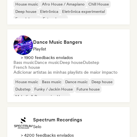
House music
Afro House / Amapiano
Chill House
Deep house
Eletrônica
Eletrônica experimental
French house
Future house
Dance Music Bangers
Playlist
> 1900 feedbacks enviados
Bass music
Dance music
Deep house
Dubstep
French house
Adicionar artistas às minhas playlists de maior impacto
House music
Bass music
Dance music
Deep house
Dubstep
Funky / Jackin House
Future house
Melodic & Progressive House
Spectrum Recordings
Selo
> 4200 feedbacks enviados