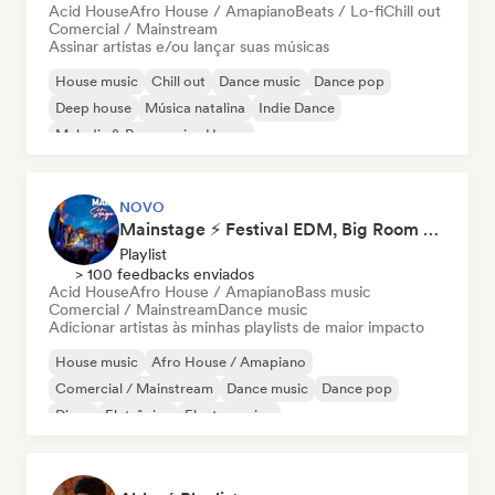
Acid House
Afro House / Amapiano
Beats / Lo-fi
Chill out
Comercial / Mainstream
Assinar artistas e/ou lançar suas músicas
House music
Chill out
Dance music
Dance pop
Deep house
Música natalina
Indie Dance
Melodic & Progressive House
NOVO
Mainstage ⚡ Festival EDM, Big Room & House Anthems
Playlist
> 100 feedbacks enviados
Acid House
Afro House / Amapiano
Bass music
Comercial / Mainstream
Dance music
Adicionar artistas às minhas playlists de maior impacto
House music
Afro House / Amapiano
Comercial / Mainstream
Dance music
Dance pop
Disco
Eletrônica
Electro swing