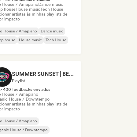
o House / Amapiano
Dance music
p house
House music
Tech House
ionar artistas às minhas playlists de
or impacto
ro House / Amapiano
Dance music
ep house
House music
Tech House
SUMMER SUNSET | BEACH BAR 2026
Playlist
> 400 feedbacks enviados
o House / Amapiano
anic House / Downtempo
ionar artistas às minhas playlists de
or impacto
ro House / Amapiano
ganic House / Downtempo