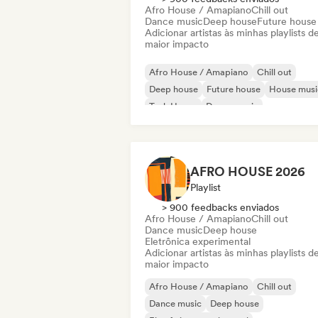
Afro House / Amapiano
Chill out
Dance music
Deep house
Future house
Adicionar artistas às minhas playlists d
maior impacto
Afro House / Amapiano
Chill out
Deep house
Future house
House musi
Tech House
Dance music
Melodic & Progressive House
AFRO HOUSE 2026
Playlist
> 900 feedbacks enviados
Afro House / Amapiano
Chill out
Dance music
Deep house
Eletrônica experimental
Adicionar artistas às minhas playlists d
maior impacto
Afro House / Amapiano
Chill out
Dance music
Deep house