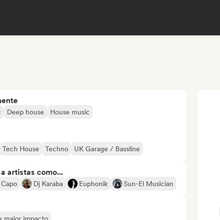
mente
c
Deep house
House music
Tech House
Techno
UK Garage / Bassline
 artistas como...
 Capo
Dj Karaba
Euphonik
Sun-El Musician
de maior impacto