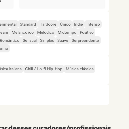
erimental
Standard
Hardcore
Único
Indie
Intenso
ream
Melancólico
Melódico
Midtempo
Positivo
Romântico
Sensual
Simples
Suave
Surpreendente
ranho
sica italiana
Chill / Lo-fi Hip-Hop
Música clássica
r desses curadores/profissionais...