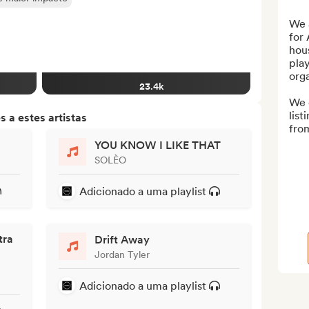
We a
for
hous
play
orga
23.4k
We c
list
 a estes artistas
from
YOU KNOW I LIKE THAT
SOLÈO
Adicionado a uma playlist
tra
Drift Away
Jordan Tyler
Adicionado a uma playlist