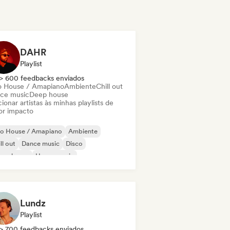
DAHR
Playlist
> 600 feedbacks enviados
o House / Amapiano
Ambiente
Chill out
ce music
Deep house
ionar artistas às minhas playlists de
or impacto
ro House / Amapiano
Ambiente
ll out
Dance music
Disco
ure house
House music
odic & Progressive House
Lundz
Playlist
> 700 feedbacks enviados