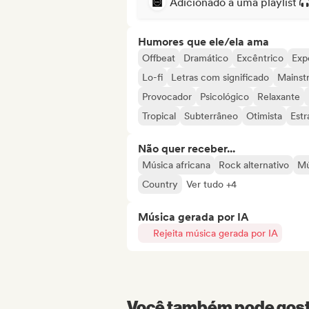
Adicionado a uma playlist
Humores que ele/ela ama
Offbeat
Dramático
Excêntrico
Exp
Lo-fi
Letras com significado
Mainst
Provocador
Psicológico
Relaxante
Tropical
Subterrâneo
Otimista
Est
Não quer receber...
Música africana
Rock alternativo
Mú
Country
Ver tudo +4
Música gerada por IA
Rejeita música gerada por IA
Você também pode gosta