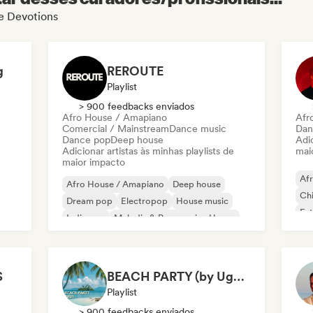
de Devotions
g
REROUTE
Playlist
> 900 feedbacks enviados
Afro House / Amapiano
Afr
Comercial / Mainstream
Dance music
Dan
Dance pop
Deep house
Adic
Adicionar artistas às minhas playlists de
mai
maior impacto
Af
Afro House / Amapiano
Deep house
Chi
Dream pop
Electropop
House music
Fut
Indie pop
Melodic & Progressive House
Mel
Organic House / Downtempo
S
BEACH PARTY (by Ugg’A)
Playlist
> 900 feedbacks enviados