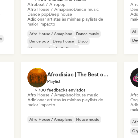
Afrobeat / Afropop
Afr
Afro House / Amapiano
Dance music
Dee
e
Dance pop
Deep house
Adic
Adicionar artistas às minhas playlists de
mai
maior impacto
Af
Afro House / Amapiano
Dance music
c
De
Dance pop
Deep house
Disco
House music
Indie Dance
Afrobeat / Afropop
Afrodisiac | The Best of Afro House
Playlist
> 700 feedbacks enviados
Afro House / Amapiano
House music
Afr
Adicionar artistas às minhas playlists de
Org
maior impacto
Adic
e
mai
Afro House / Amapiano
House music
Af
Or