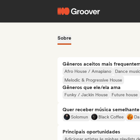
Sobre
Gêneros aceitos mais frequente
Afro House / Amapiano
Dance musi
Melodic & Progressive House
Gêneros que ele/ela ama
Funky / Jackin House
Future house
Quer receber música semelhante a
Solomun
Black Coffee
Da
Principais oportunidades
Adicionar artistas às minhas playlists 