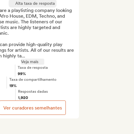
Alta taxa de resposta
re a playlisting company looking 
 Afro House, EDM, Techno, and 
e music. The listeners of our 
lists are highly targeted and 
nic.

an provide high-quality play 
ings for artists. All of our results are 
 highly ta...
Veja mais
Taxa de resposta
99%
Taxa de compartilhamento
19%
Respostas dadas
1,920
Ver curadores semelhantes