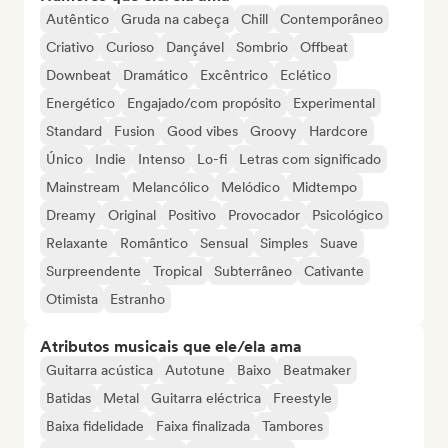
Autêntico
Gruda na cabeça
Chill
Contemporâneo
Criativo
Curioso
Dançável
Sombrio
Offbeat
Downbeat
Dramático
Excêntrico
Eclético
Energético
Engajado/com propósito
Experimental
Standard
Fusion
Good vibes
Groovy
Hardcore
Único
Indie
Intenso
Lo-fi
Letras com significado
Mainstream
Melancólico
Melódico
Midtempo
Dreamy
Original
Positivo
Provocador
Psicológico
Relaxante
Romântico
Sensual
Simples
Suave
Surpreendente
Tropical
Subterrâneo
Cativante
Otimista
Estranho
Atributos musicais que ele/ela ama
Guitarra acústica
Autotune
Baixo
Beatmaker
Batidas
Metal
Guitarra eléctrica
Freestyle
Baixa fidelidade
Faixa finalizada
Tambores