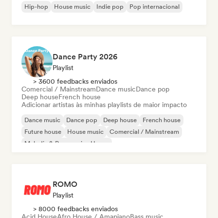
Hip-hop
House music
Indie pop
Pop internacional
Dance Party 2026
Playlist
> 3600 feedbacks enviados
Comercial / Mainstream
Dance music
Dance pop
Deep house
French house
Adicionar artistas às minhas playlists de maior impacto
Dance music
Dance pop
Deep house
French house
Future house
House music
Comercial / Mainstream
Melodic & Progressive House
ROMO
Playlist
> 8000 feedbacks enviados
Acid House
Afro House / Amapiano
Bass music