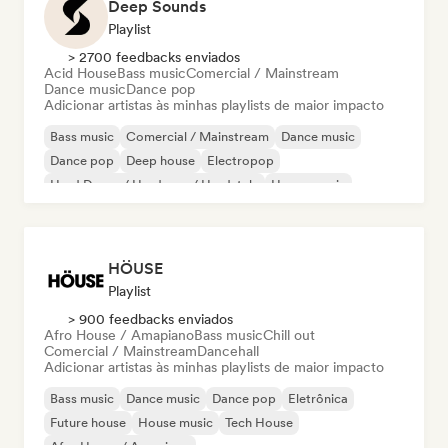
Deep Sounds
Playlist
> 2700 feedbacks enviados
Acid House
Bass music
Comercial / Mainstream
Dance music
Dance pop
Adicionar artistas às minhas playlists de maior impacto
Bass music
Comercial / Mainstream
Dance music
Dance pop
Deep house
Electropop
Hard Dance / Hardcore / Hardstyle
House music
HÖUSE
Playlist
> 900 feedbacks enviados
Afro House / Amapiano
Bass music
Chill out
Comercial / Mainstream
Dancehall
Adicionar artistas às minhas playlists de maior impacto
Bass music
Dance music
Dance pop
Eletrônica
Future house
House music
Tech House
Afro House / Amapiano