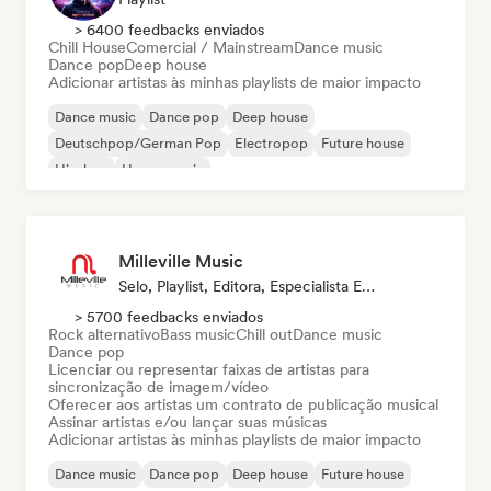
> 6400 feedbacks enviados
Chill House
Comercial / Mainstream
Dance music
Dance pop
Deep house
Adicionar artistas às minhas playlists de maior impacto
Dance music
Dance pop
Deep house
Deutschpop/German Pop
Electropop
Future house
Hip-hop
House music
Milleville Music
Selo, Playlist, Editora, Especialista Em Sincronização
> 5700 feedbacks enviados
Rock alternativo
Bass music
Chill out
Dance music
Dance pop
Licenciar ou representar faixas de artistas para
sincronização de imagem/vídeo
Oferecer aos artistas um contrato de publicação musical
Assinar artistas e/ou lançar suas músicas
Adicionar artistas às minhas playlists de maior impacto
Dance music
Dance pop
Deep house
Future house