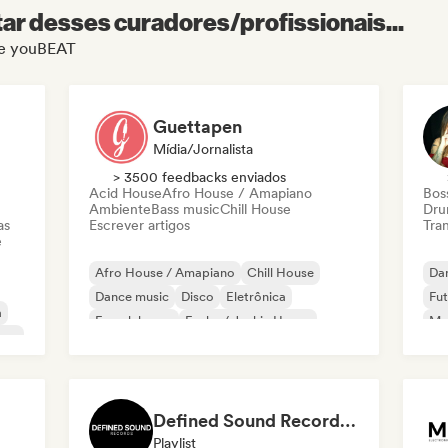
r desses curadores/profissionais...
 de youBEAT
Guettapen
Mídia/Jornalista
> 3500 feedbacks enviados
Acid House
Afro House / Amapiano
Bos
Ambiente
Bass music
Chill House
Dru
as
Escrever artigos
Tran
e
Afro House / Amapiano
Chill House
Da
Dance music
Disco
Eletrônica
Fut
a
French house
Funky / Jackin House
Me
oom
House music
Mel
Defined Sound Records: House, Melodic Techno and EDM - Playlists Curated by DJ Nick Proof
Playlist