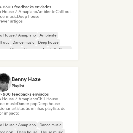
> 2300 feedbacks enviados
o House / Amapiano
Ambiente
Chill out
ce music
Deep house
ever artigos
ro House / Amapiano
Ambiente
ll out
Dance music
Deep house
um and Bass
House music
Indie Dance
Benny Haze
Playlist
> 900 feedbacks enviados
o House / Amapiano
Chill House
ce music
Dance pop
Deep house
ionar artistas às minhas playlists de
or impacto
ro House / Amapiano
Dance music
nce pop
Deep house
House music