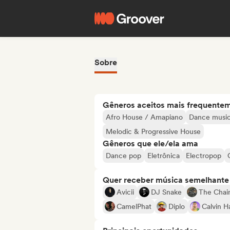
Sobre
Gêneros aceitos mais frequente
Afro House / Amapiano
Dance musi
Melodic & Progressive House
Gêneros que ele/ela ama
Dance pop
Eletrônica
Electropop
Quer receber música semelhante a
Avicii
DJ Snake
The Chai
CamelPhat
Diplo
Calvin Ha