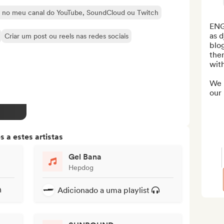
as no meu canal do YouTube, SoundCloud ou Twitch
ENG
as 
Criar um post ou reels nas redes sociais
blog
the
with
We 
our 
 a estes artistas
Gel Bana
Hepdog
Adicionado a uma playlist