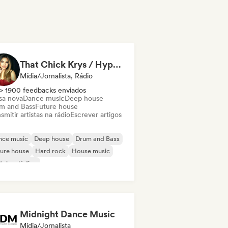
That Chick Krys / Hypernova Radio
Mídia/Jornalista, Rádio
> 1900 feedbacks enviados
sa nova
Dance music
Deep house
m and Bass
Future house
smitir artistas na rádio
Escrever artigos
nce music
Deep house
Drum and Bass
ure house
Hard rock
House music
tal melódico
odic & Progressive House
Midnight Dance Music
Mídia/Jornalista