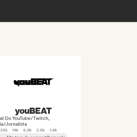
youBEAT
al Do YouTube/Twitch,
a/Jornalista
25k
14k
6.9k
2.6k
1.6k