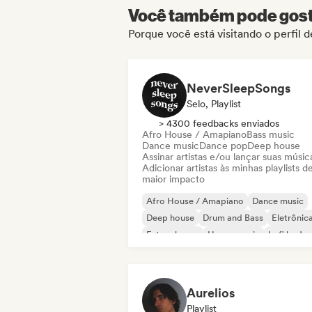
Você também pode gosta
Porque você está visitando o perfil
NeverSleepSongs
Selo, Playlist
> 4300 feedbacks enviados
Afro House / Amapiano
Bass music
Dance music
Dance pop
Deep house
Assinar artistas e/ou lançar suas músic
Adicionar artistas às minhas playlists d
maior impacto
Afro House / Amapiano
Dance music
Deep house
Drum and Bass
Eletrônic
Future house
House music
Lofi bedr
Aurelios
Playlist