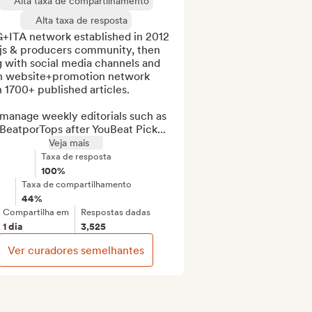
Alta taxa de compartilhamento
Alta taxa de resposta
+ITA network established in 2012 
djs & producers community, then 
 with social media channels and 
n website+promotion network 
 1700+ published articles.

manage weekly editorials such as 
BeatporTops after YouBeat Pick...
Veja mais
Taxa de resposta
100%
Taxa de compartilhamento
44%
Compartilha em
Respostas dadas
1 dia
3,525
Ver curadores semelhantes