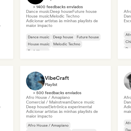
> 1400 feedbacks enviados
Dance music
Deep house
Future house
Afr
House music
Melodic Techno
Dan
Adicionar artistas às minhas playlists de
Escr
e
maior impacto
Af
Dance music
Deep house
Future house
Chi
House music
Melodic Techno
Dr
Tech House
VibeCraft
Playlist
> 500 feedbacks enviados
Afro House / Amapiano
Afr
Comercial / Mainstream
Dance music
Dan
e
Deep house
Eletrônica experimental
Adic
Adicionar artistas às minhas playlists de
mai
maior impacto
Af
Afro House / Amapiano
Da