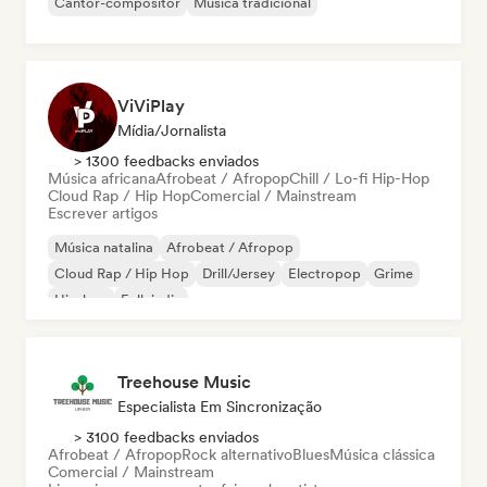
Cantor-compositor
Música tradicional
ViViPlay
Mídia/Jornalista
> 1300 feedbacks enviados
Música africana
Afrobeat / Afropop
Chill / Lo-fi Hip-Hop
Cloud Rap / Hip Hop
Comercial / Mainstream
Escrever artigos
Música natalina
Afrobeat / Afropop
Cloud Rap / Hip Hop
Drill/Jersey
Electropop
Grime
Hip-hop
Folk indie
Treehouse Music
Especialista Em Sincronização
> 3100 feedbacks enviados
Afrobeat / Afropop
Rock alternativo
Blues
Música clássica
Comercial / Mainstream