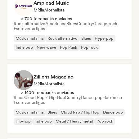
Amplead Music
Mídia/Jornalista
> 700 feedbacks enviados
Rock alternativo
Americana
Blues
Country
Garage rock
Escrever artigos
Música natalina
Rock alternativo
Blues
Hyperpop
Indie pop
New wave
Pop Punk
Pop rock
Zillions Magazine
Mídia/Jornalista
> 1400 feedbacks enviados
Blues
Cloud Rap / Hip Hop
Country
Dance pop
Eletrônica
Escrever artigos
Música natalina
Blues
Cloud Rap / Hip Hop
Dance pop
Hip-hop
Indie pop
Metal / Heavy metal
Pop rock