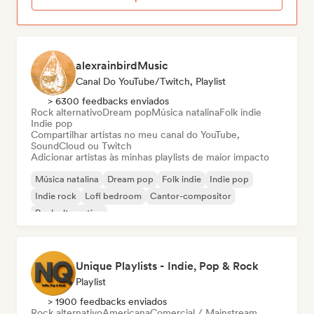
alexrainbirdMusic
Canal Do YouTube/Twitch, Playlist
> 6300 feedbacks enviados
Rock alternativo
Dream pop
Música natalina
Folk indie
Indie pop
Compartilhar artistas no meu canal do YouTube,
SoundCloud ou Twitch
Adicionar artistas às minhas playlists de maior impacto
Música natalina
Dream pop
Folk indie
Indie pop
Indie rock
Lofi bedroom
Cantor-compositor
Rock alternativo
Unique Playlists - Indie, Pop & Rock
Playlist
> 1900 feedbacks enviados
Rock alternativo
Americana
Comercial / Mainstream