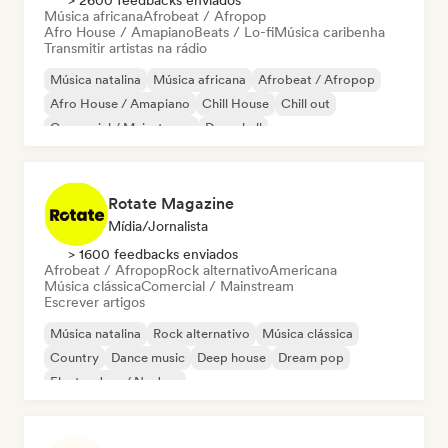
> 2600 feedbacks enviados
Música africana
Afrobeat / Afropop
Afro House / Amapiano
Beats / Lo-fi
Música caribenha
Transmitir artistas na rádio
Música natalina
Música africana
Afrobeat / Afropop
Afro House / Amapiano
Chill House
Chill out
Comercial / Mainstream
Dancehall
Rotate Magazine
Mídia/Jornalista
> 1600 feedbacks enviados
Afrobeat / Afropop
Rock alternativo
Americana
Música clássica
Comercial / Mainstream
Escrever artigos
Música natalina
Rock alternativo
Música clássica
Country
Dance music
Deep house
Dream pop
Electro Jazz / Nu Jazz