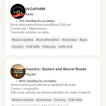
WOAFM99
Rádio
> 700 feedbacks enviados
Rock alternativo
Americana
Blues
Chill out
Comercial / Mainstream
Transmitir artistas na rádio
Música natalina
Rock alternativo
Americana
Blues
Country
Folk indie
Indie pop
Indie rock
Country: Guitars and Gravel Roads
Playlist
> 1400 feedbacks enviados
Americana
Country
Música natalina
Folk indie
Cantor-compositor
Adicionar artistas às minhas playlists de maior impacto
Música natalina
Americana
Country
Folk indie