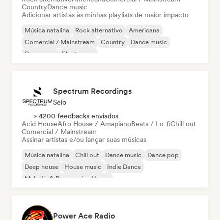
Country
Dance music
Adicionar artistas às minhas playlists de maior impacto
Música natalina
Rock alternativo
Americana
Comercial / Mainstream
Country
Dance music
Dance pop
Electropop
Spectrum Recordings
Selo
> 4200 feedbacks enviados
Acid House
Afro House / Amapiano
Beats / Lo-fi
Chill out
Comercial / Mainstream
Assinar artistas e/ou lançar suas músicas
Música natalina
Chill out
Dance music
Dance pop
Deep house
House music
Indie Dance
Melodic & Progressive House
Power Ace Radio