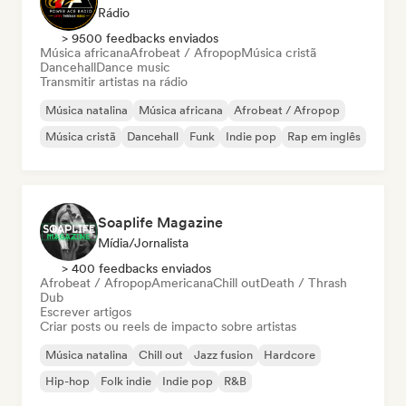
Rádio
> 9500 feedbacks enviados
Música africana
Afrobeat / Afropop
Música cristã
Dancehall
Dance music
Transmitir artistas na rádio
Música natalina
Música africana
Afrobeat / Afropop
Música cristã
Dancehall
Funk
Indie pop
Rap em inglês
Soaplife Magazine
Mídia/Jornalista
> 400 feedbacks enviados
Afrobeat / Afropop
Americana
Chill out
Death / Thrash
Dub
Escrever artigos
Criar posts ou reels de impacto sobre artistas
Música natalina
Chill out
Jazz fusion
Hardcore
Hip-hop
Folk indie
Indie pop
R&B