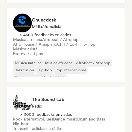
Chunedesk
Mídia/Jornalista
> 4600 feedbacks enviados
Música africana
Afrobeat / Afropop
Afro House / Amapiano
Chill / Lo-fi Hip-Hop
Música cristã
Escrever artigos
Música natalina
Música africana
Afrobeat / Afropop
Jazz fusion
Hip-hop
Pop internacional
Rap internacional
Pop Punk
The Sound Lab
Rádio
> 11000 feedbacks enviados
Rock alternativo
Blues
Dance music
Drum and Bass
Hip-hop
Transmitir artistas na rádio