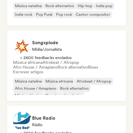
Música natalina
Rock alternativo
Hip-hop
Indie pop
Indie rock
Pop Punk
Pop rock
Cantor-compositor
Songxplode
Mídia/Jornalista
> 2600 feedbacks enviados
Música africana
Afrobeat / Afropop
Afro House / Amapiano
Rock alternativo
Blues
Escrever artigos
Música natalina
Música africana
Afrobeat / Afropop
Afro House / Amapiano
Rock alternativo
Música clássica
Country
Jazz fusion
Blue Radio
Rádio