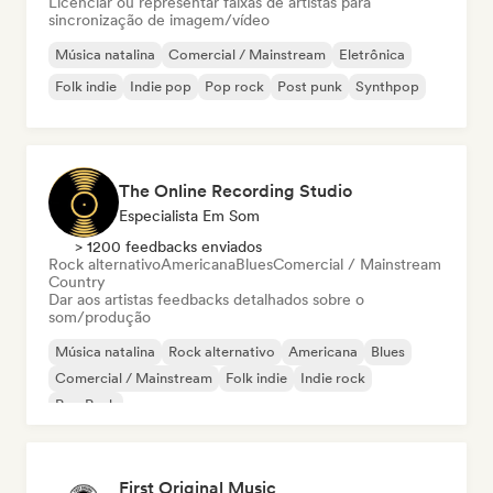
Licenciar ou representar faixas de artistas para
sincronização de imagem/vídeo
Música natalina
Comercial / Mainstream
Eletrônica
Folk indie
Indie pop
Pop rock
Post punk
Synthpop
The Online Recording Studio
Especialista Em Som
> 1200 feedbacks enviados
Rock alternativo
Americana
Blues
Comercial / Mainstream
Country
Dar aos artistas feedbacks detalhados sobre o
som/produção
Música natalina
Rock alternativo
Americana
Blues
Comercial / Mainstream
Folk indie
Indie rock
Pop Punk
First Original Music