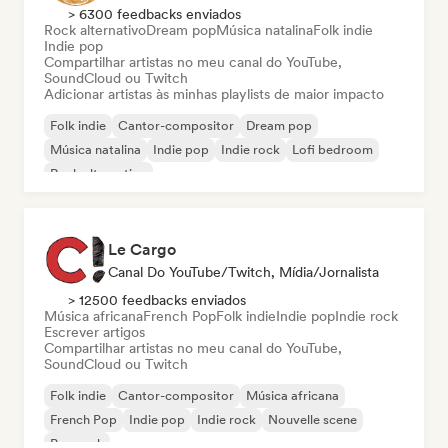
> 6300 feedbacks enviados
Rock alternativo
Dream pop
Música natalina
Folk indie
Indie pop
Compartilhar artistas no meu canal do YouTube,
SoundCloud ou Twitch
Adicionar artistas às minhas playlists de maior impacto
Folk indie
Cantor-compositor
Dream pop
Música natalina
Indie pop
Indie rock
Lofi bedroom
Rock alternativo
Le Cargo
Canal Do YouTube/Twitch, Mídia/Jornalista
> 12500 feedbacks enviados
Música africana
French Pop
Folk indie
Indie pop
Indie rock
Escrever artigos
Compartilhar artistas no meu canal do YouTube,
SoundCloud ou Twitch
Folk indie
Cantor-compositor
Música africana
French Pop
Indie pop
Indie rock
Nouvelle scene
Pop rock