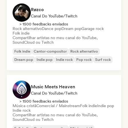
Røzco
Canal Do YouTube/Twitch
> 1500 feedbacks enviados
Rock alternativo
Dance pop
Dream pop
Garage rock
Folk indie
Compartilhar artistas no meu canal do YouTube,
SoundCloud ou Twitch
Folk indie
Cantor-compositor
Rock alternativo
Dream pop
Indie pop
Indie rock
Pop rock
Surf rock
Music Meets Heaven
Canal Do YouTube/Twitch
> 1500 feedbacks enviados
Música cristã
Comercial / Mainstream
Folk indie
Indie pop
Indie rock
Compartilhar artistas no meu canal do YouTube,
SoundCloud ou Twitch