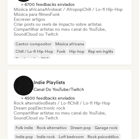
> 8700 feedbacks enviados
Música africana
Afrobeat / Afropop
Chill / Lo-fi Hip-Hop
Música para filmes
Funk
Escrever artigos
Criar posts ou reels de impacto sobre artistas
Compartilhar artistas no meu canal do YouTube,
SoundCloud ou Twitch
Cantor-compositor
Música africana
Chill / Lo-fi Hip-Hop
Funk
Hip-hop
Rap em inglês
Rap francês
R&B
Indie Playlists
Canal Do YouTube/Twitch
> 4500 feedbacks enviados
Rock alternativo
Beats / Lo-fi
Chill / Lo-fi Hip-Hop
Dream pop
Electronic rock
Compartilhar artistas no meu canal do YouTube,
SoundCloud ou Twitch
Folk indie
Rock alternativo
Dream pop
Garage rock
Indie pop
Indie rock
Lofi bedroom
Rock psicodélico