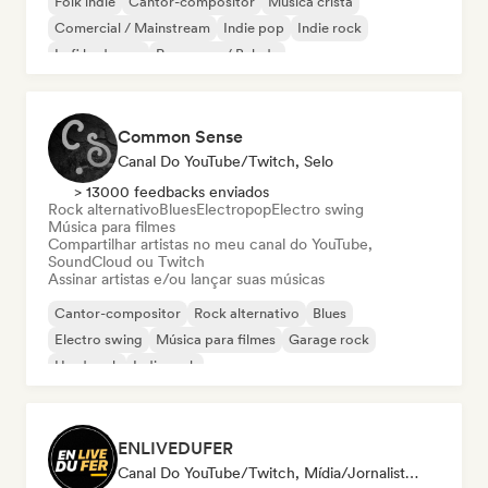
Folk indie
Cantor-compositor
Música cristã
Comercial / Mainstream
Indie pop
Indie rock
Lofi bedroom
Pop suave / Balada
Common Sense
Canal Do YouTube/Twitch, Selo
> 13000 feedbacks enviados
Rock alternativo
Blues
Electropop
Electro swing
Música para filmes
Compartilhar artistas no meu canal do YouTube,
SoundCloud ou Twitch
Assinar artistas e/ou lançar suas músicas
Cantor-compositor
Rock alternativo
Blues
Electro swing
Música para filmes
Garage rock
Hard rock
Indie rock
ENLIVEDUFER
Canal Do YouTube/Twitch, Mídia/Jornalista, Influenciador