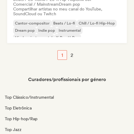
Comercial / Mainstream
Dream pop
Compartilhar artistas no meu canal do YouTube,
SoundCloud ou Twitch
Cantor-compositor
Beats / Lo-fi
Chill / Lo-fi Hip-Hop
Dream pop
Indie pop
Instrumental
Hip-hop instrumental
K-Pop/J-Pop
1
2
Curadores/profissionais por género
Top Clássico/Instrumental
Top Eletrônica
Top Hip-hop/Rap
Top Jazz