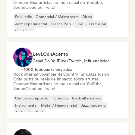
Compartilhar artistas no meu canal do YouTube,
SoundCloud ou Twitch
Folk indie
Comercial / Mainstream
Disco
Jazz experimental
French Pop
Funk
Jazz fusion
Pop latino
Leví.ConAcento
Canal Do YouTube/Twitch, Influenciador
> 1000 feedbacks enviados
Rock alternativo
Ambiente
Country
Funk
Jazz fusion
Criar posts ou reels de impacto sobre artistas
Compartilhar artistas no meu canal do YouTube,
SoundCloud ou Twitch
Cantor-compositor
Country
Rock alternativo
Instrumental
Metal / Heavy metal
Jazz moderno
Ambiente
Funk