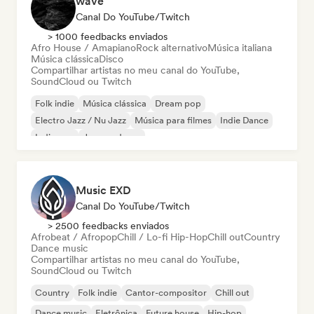
wave
Canal Do YouTube/Twitch
> 1000 feedbacks enviados
Afro House / Amapiano
Rock alternativo
Música italiana
Música clássica
Disco
Compartilhar artistas no meu canal do YouTube,
SoundCloud ou Twitch
Folk indie
Música clássica
Dream pop
Electro Jazz / Nu Jazz
Música para filmes
Indie Dance
Indie pop
Jazz moderno
Music EXD
Canal Do YouTube/Twitch
> 2500 feedbacks enviados
Afrobeat / Afropop
Chill / Lo-fi Hip-Hop
Chill out
Country
Dance music
Compartilhar artistas no meu canal do YouTube,
SoundCloud ou Twitch
Country
Folk indie
Cantor-compositor
Chill out
Dance music
Eletrônica
Future house
Hip-hop