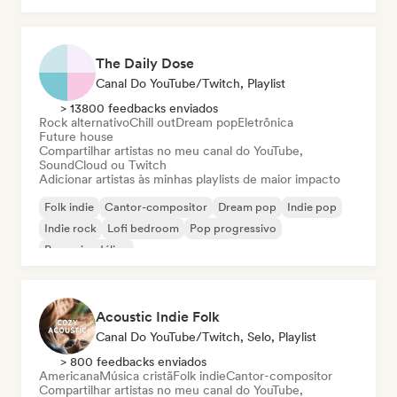
The Daily Dose
Canal Do YouTube/Twitch, Playlist
> 13800 feedbacks enviados
Rock alternativo
Chill out
Dream pop
Eletrônica
Future house
Compartilhar artistas no meu canal do YouTube,
SoundCloud ou Twitch
Adicionar artistas às minhas playlists de maior impacto
Folk indie
Cantor-compositor
Dream pop
Indie pop
Indie rock
Lofi bedroom
Pop progressivo
Pop psicodélico
Acoustic Indie Folk
Canal Do YouTube/Twitch, Selo, Playlist
> 800 feedbacks enviados
Americana
Música cristã
Folk indie
Cantor-compositor
Compartilhar artistas no meu canal do YouTube,