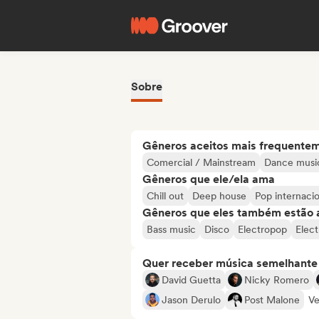
Sobre
Gêneros aceitos mais frequente
Comercial / Mainstream
Dance musi
Gêneros que ele/ela ama
Chill out
Deep house
Pop internacio
Gêneros que eles também estão 
Bass music
Disco
Electropop
Elect
Quer receber música semelhante a
David Guetta
Nicky Romero
Jason Derulo
Post Malone
Ve