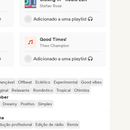
Stefan Rose
Adicionado a uma playlist
Good Times!
Theo Champion
Adicionado a uma playlist
ançável
Offbeat
Eclético
Experimental
Good vibes
ginal
Relaxante
Romântico
Tropical
Otimista
eber
Dreamy
Positivo
Simples
ma
dução profissional
Edição de rádio
Remix