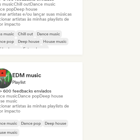
s music
Chill out
Dance music
ce pop
Deep house
nar artistas e/ou lançar suas músicas
ionar artistas às minhas playlists de
or impacto
s music
Chill out
Dance music
nce pop
Deep house
House music
fi bedroom
Future house
EDM music
Playlist
> 600 feedbacks enviados
ce music
Dance pop
Deep house
se music
ionar artistas às minhas playlists de
or impacto
nce music
Dance pop
Deep house
use music