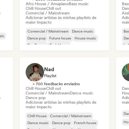
Afro House / Amapiano
Bass music
Bas
Chill House
Chill out
Dan
e
Comercial / Mainstream
Assi
Adicionar artistas às minhas playlists de
Adic
maior impacto
mai
Comercial / Mainstream
Dance music
Bas
sic
Dance pop
Future house
House music
Da
Psy-Trance
Tech House
Lo
UK Garage / Bassline
Nad
Playlist
> 700 feedbacks enviados
Chill House
Chill out
Dan
Comercial / Mainstream
Dance music
Hou
e
Dance pop
Adic
Adicionar artistas às minhas playlists de
mai
maior impacto
Da
Chill House
Comercial / Mainstream
Ho
Dance music
Dance pop
French house