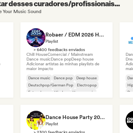
r desses curadores/profissionais...
de Your Music Sound
Robaer / EDM 2026 House & Dance by bigFM nitroX
Playlist
> 6400 feedbacks enviados
Chill House
Comercial / Mainstream
Dan
Dance music
Dance pop
Deep house
Dre
e
Adicionar artistas às minhas playlists de
Adic
maior impacto
mai
Dance music
Dance pop
Deep house
Da
Deutschpop/German Pop
Electropop
Hi
Future house
Hip-hop
House music
Dr
Dance House Party 2026⚡️Pop Dance | EDM | Pop EDM | Dance | Electro House | Tech House | Eurodance
Playlist
> 2300 feedbacks enviados