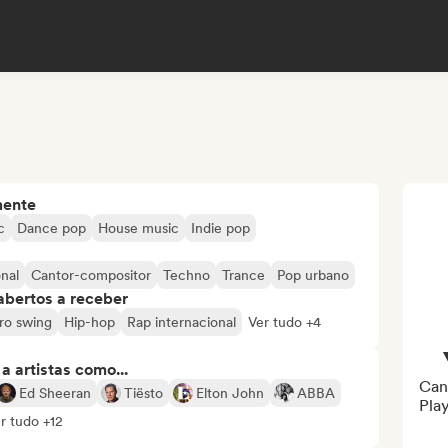
mente
c
Dance pop
House music
Indie pop
nal
Cantor-compositor
Techno
Trance
Pop urbano
abertos a receber
ro swing
Hip-hop
Rap internacional
Ver tudo +4
 artistas como...
Can
Ed Sheeran
Tiësto
Elton John
ABBA
Play
r tudo +12