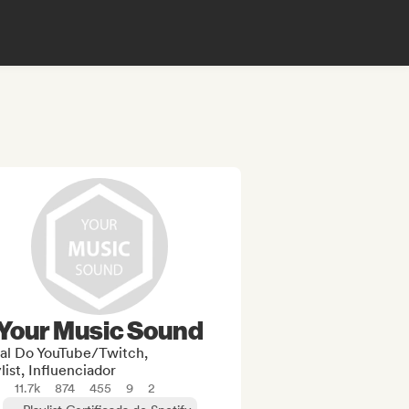
Your Music Sound
al Do YouTube/Twitch,
list, Influenciador
11.7k
874
455
9
2