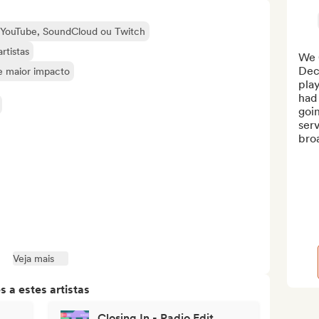
o YouTube, SoundCloud ou Twitch
rtistas
We 
Dec
de maior impacto
play
had 
goi
serv
bro
Veja mais
 a estes artistas
Closing In - Radio Edit