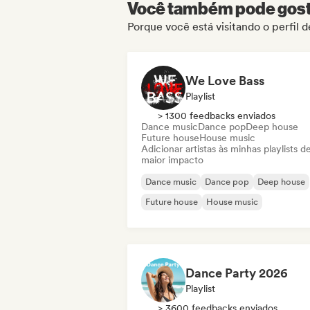
Você também pode gosta
Porque você está visitando o perfil 
We Love Bass
Playlist
> 1300 feedbacks enviados
Dance music
Dance pop
Deep house
Future house
House music
Adicionar artistas às minhas playlists d
maior impacto
Dance music
Dance pop
Deep house
Future house
House music
Dance Party 2026
Playlist
> 3600 feedbacks enviados