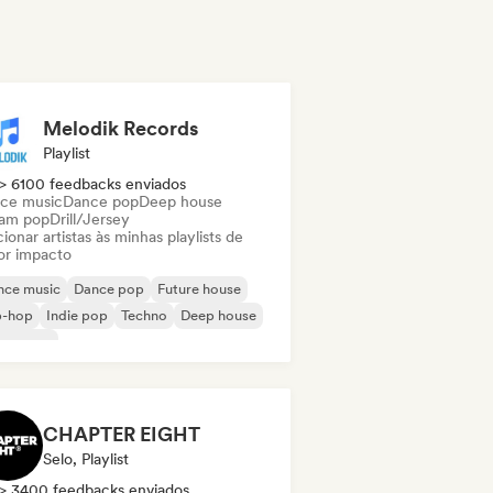
Melodik Records
Playlist
> 6100 feedbacks enviados
ce music
Dance pop
Deep house
am pop
Drill/Jersey
ionar artistas às minhas playlists de
or impacto
nce music
Dance pop
Future house
p-hop
Indie pop
Techno
Deep house
eam pop
CHAPTER EIGHT
Selo, Playlist
> 3400 feedbacks enviados