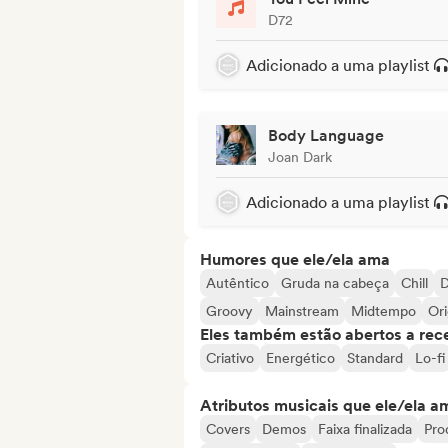
D72
Adicionado a uma playlist
Body Language
Joan Dark
Adicionado a uma playlist
Humores que ele/ela ama
Autêntico
Gruda na cabeça
Chill
D
Groovy
Mainstream
Midtempo
Ori
Eles também estão abertos a rec
Criativo
Energético
Standard
Lo-fi
Atributos musicais que ele/ela a
Covers
Demos
Faixa finalizada
Pro