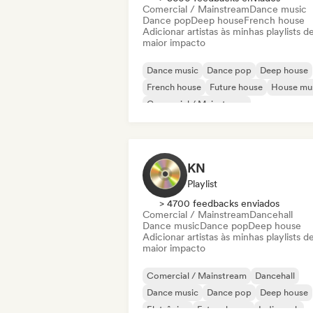
Comercial / Mainstream
Dance music
Dance pop
Deep house
French house
Adicionar artistas às minhas playlists d
maior impacto
Dance music
Dance pop
Deep house
French house
Future house
House mu
Comercial / Mainstream
Melodic & Progressive House
KN
Playlist
> 4700 feedbacks enviados
Comercial / Mainstream
Dancehall
Dance music
Dance pop
Deep house
Adicionar artistas às minhas playlists d
maior impacto
Comercial / Mainstream
Dancehall
Dance music
Dance pop
Deep house
Eletrônica
Future house
Indie rock