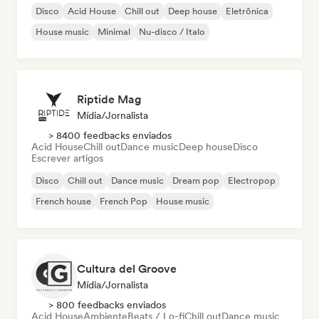
Disco
Acid House
Chill out
Deep house
Eletrônica
House music
Minimal
Nu-disco / Italo
Riptide Mag
Mídia/Jornalista
> 8400 feedbacks enviados
Acid House
Chill out
Dance music
Deep house
Disco
Escrever artigos
Disco
Chill out
Dance music
Dream pop
Electropop
French house
French Pop
House music
Cultura del Groove
Mídia/Jornalista
> 800 feedbacks enviados
Acid House
Ambiente
Beats / Lo-fi
Chill out
Dance music