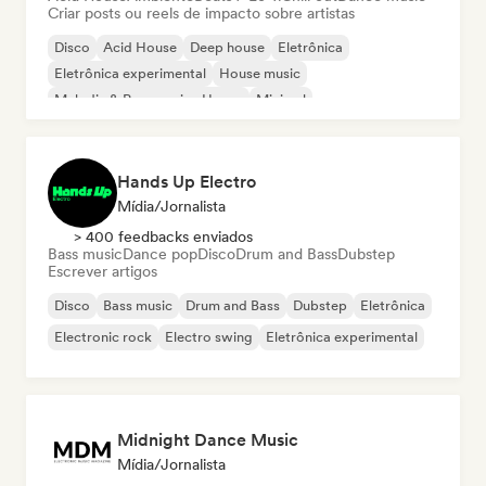
Criar posts ou reels de impacto sobre artistas
Disco
Acid House
Deep house
Eletrônica
Eletrônica experimental
House music
Melodic & Progressive House
Minimal
Hands Up Electro
Mídia/Jornalista
> 400 feedbacks enviados
Bass music
Dance pop
Disco
Drum and Bass
Dubstep
Escrever artigos
Disco
Bass music
Drum and Bass
Dubstep
Eletrônica
Electronic rock
Electro swing
Eletrônica experimental
Midnight Dance Music
Mídia/Jornalista