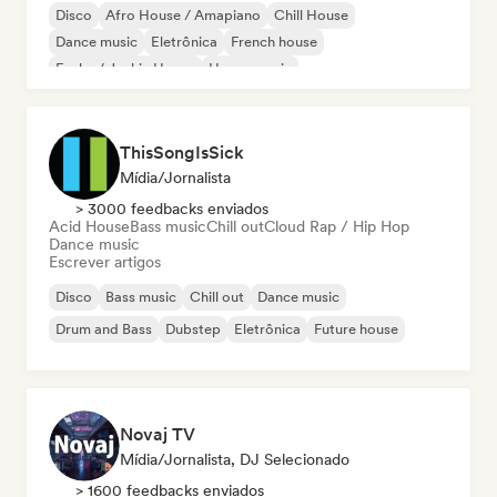
Disco
Afro House / Amapiano
Chill House
Dance music
Eletrônica
French house
Funky / Jackin House
House music
ThisSongIsSick
Mídia/Jornalista
> 3000 feedbacks enviados
Acid House
Bass music
Chill out
Cloud Rap / Hip Hop
Dance music
Escrever artigos
Disco
Bass music
Chill out
Dance music
Drum and Bass
Dubstep
Eletrônica
Future house
Novaj TV
Mídia/Jornalista, DJ Selecionado
> 1600 feedbacks enviados