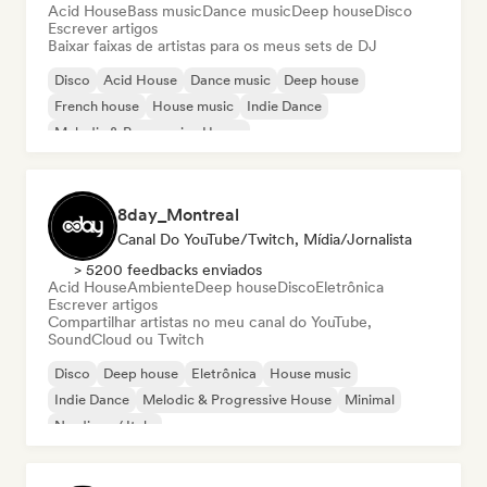
Acid House
Bass music
Dance music
Deep house
Disco
Escrever artigos
Baixar faixas de artistas para os meus sets de DJ
Disco
Acid House
Dance music
Deep house
French house
House music
Indie Dance
Melodic & Progressive House
8day_Montreal
Canal Do YouTube/Twitch, Mídia/Jornalista
> 5200 feedbacks enviados
Acid House
Ambiente
Deep house
Disco
Eletrônica
Escrever artigos
Compartilhar artistas no meu canal do YouTube,
SoundCloud ou Twitch
Disco
Deep house
Eletrônica
House music
Indie Dance
Melodic & Progressive House
Minimal
Nu-disco / Italo