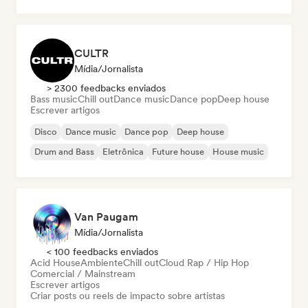
CULTR
Mídia/Jornalista
> 2300 feedbacks enviados
Bass music
Chill out
Dance music
Dance pop
Deep house
Escrever artigos
Disco
Dance music
Dance pop
Deep house
Drum and Bass
Eletrônica
Future house
House music
Van Paugam
Mídia/Jornalista
< 100 feedbacks enviados
Acid House
Ambiente
Chill out
Cloud Rap / Hip Hop
Comercial / Mainstream
Escrever artigos
Criar posts ou reels de impacto sobre artistas