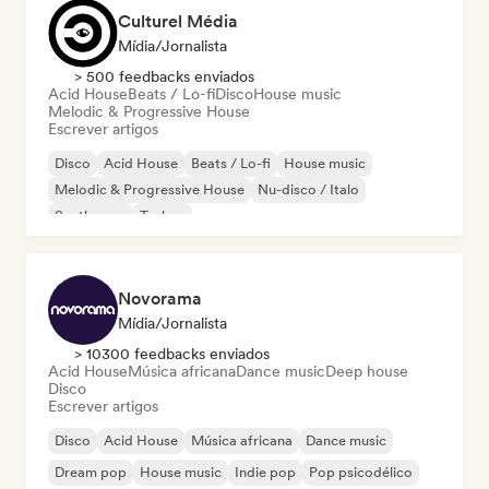
Culturel Média
Mídia/Jornalista
> 500 feedbacks enviados
Acid House
Beats / Lo-fi
Disco
House music
Melodic & Progressive House
Escrever artigos
Disco
Acid House
Beats / Lo-fi
House music
Melodic & Progressive House
Nu-disco / Italo
Synthwave
Techno
Novorama
Mídia/Jornalista
> 10300 feedbacks enviados
Acid House
Música africana
Dance music
Deep house
Disco
Escrever artigos
Disco
Acid House
Música africana
Dance music
Dream pop
House music
Indie pop
Pop psicodélico