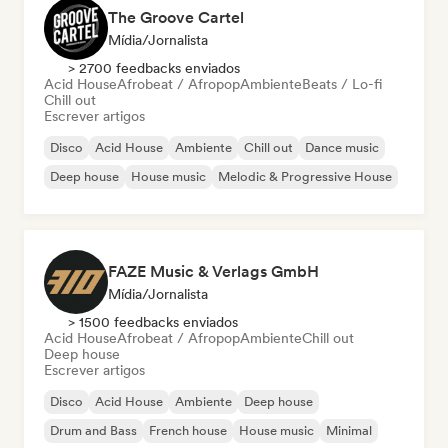
The Groove Cartel
Mídia/Jornalista
> 2700 feedbacks enviados
Acid House
Afrobeat / Afropop
Ambiente
Beats / Lo-fi
Chill out
Escrever artigos
Disco
Acid House
Ambiente
Chill out
Dance music
Deep house
House music
Melodic & Progressive House
FAZE Music & Verlags GmbH
Mídia/Jornalista
> 1500 feedbacks enviados
Acid House
Afrobeat / Afropop
Ambiente
Chill out
Deep house
Escrever artigos
Disco
Acid House
Ambiente
Deep house
Drum and Bass
French house
House music
Minimal