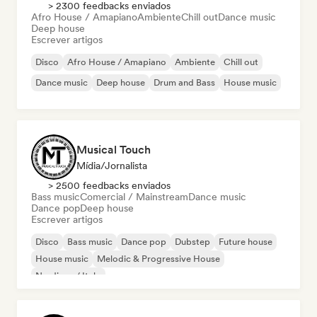
> 2300 feedbacks enviados
Afro House / Amapiano
Ambiente
Chill out
Dance music
Deep house
Escrever artigos
Disco
Afro House / Amapiano
Ambiente
Chill out
Dance music
Deep house
Drum and Bass
House music
Musical Touch
Mídia/Jornalista
> 2500 feedbacks enviados
Bass music
Comercial / Mainstream
Dance music
Dance pop
Deep house
Escrever artigos
Disco
Bass music
Dance pop
Dubstep
Future house
House music
Melodic & Progressive House
Nu-disco / Italo