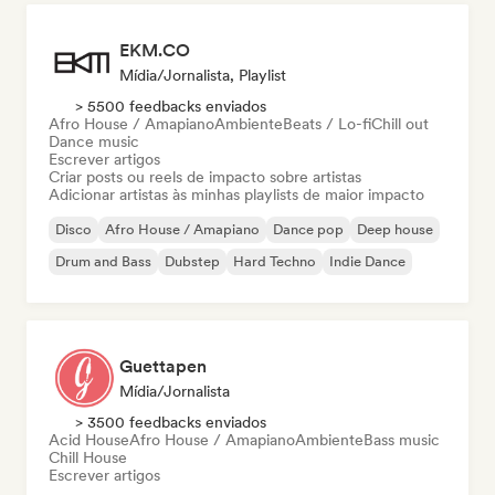
EKM.CO
Mídia/Jornalista, Playlist
> 5500 feedbacks enviados
Afro House / Amapiano
Ambiente
Beats / Lo-fi
Chill out
Dance music
Escrever artigos
Criar posts ou reels de impacto sobre artistas
Adicionar artistas às minhas playlists de maior impacto
Disco
Afro House / Amapiano
Dance pop
Deep house
Drum and Bass
Dubstep
Hard Techno
Indie Dance
Guettapen
Mídia/Jornalista
> 3500 feedbacks enviados
Acid House
Afro House / Amapiano
Ambiente
Bass music
Chill House
Escrever artigos