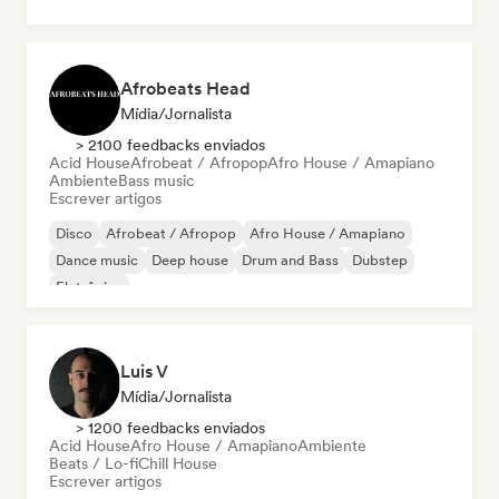
Afrobeats Head
Mídia/Jornalista
> 2100 feedbacks enviados
Acid House
Afrobeat / Afropop
Afro House / Amapiano
Ambiente
Bass music
Escrever artigos
Disco
Afrobeat / Afropop
Afro House / Amapiano
Dance music
Deep house
Drum and Bass
Dubstep
Eletrônica
Luis V
Mídia/Jornalista
> 1200 feedbacks enviados
Acid House
Afro House / Amapiano
Ambiente
Beats / Lo-fi
Chill House
Escrever artigos