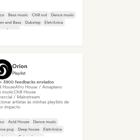
sco
Bass music
Chill out
Dance music
um and Bass
Dubstep
Eletrônica
ure house
Orion
Playlist
> 3900 feedbacks enviados
d House
Afro House / Amapiano
s music
Chill House
ercial / Mainstream
ionar artistas às minhas playlists de
or impacto
sco
Acid House
Dance music
nce pop
Deep house
Eletrônica
ectropop
Future house