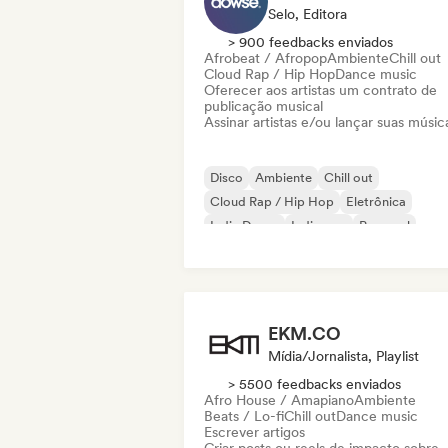
Selo, Editora
> 900 feedbacks enviados
Afrobeat / Afropop
Ambiente
Chill out
Cloud Rap / Hip Hop
Dance music
Oferecer aos artistas um contrato de
publicação musical
Assinar artistas e/ou lançar suas músic
Disco
Ambiente
Chill out
Cloud Rap / Hip Hop
Eletrônica
Indie Dance
Indie pop
Pop soul
EKM.CO
Mídia/Jornalista, Playlist
> 5500 feedbacks enviados
Afro House / Amapiano
Ambiente
Beats / Lo-fi
Chill out
Dance music
Escrever artigos