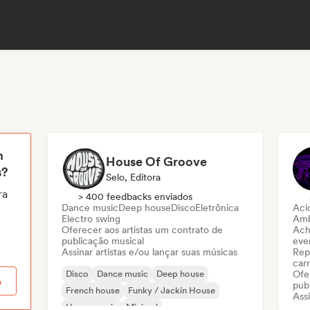
m
House Of Groove
s?
Selo, Editora
ra
> 400 feedbacks enviados
Dance music
Deep house
Disco
Eletrônica
Aci
Electro swing
Amb
Oferecer aos artistas um contrato de
Ach
publicação musical
even
Assinar artistas e/ou lançar suas músicas
Rep
carr
Disco
Dance music
Deep house
Ofe
o
pub
French house
Funky / Jackin House
Assi
House music
Minimal