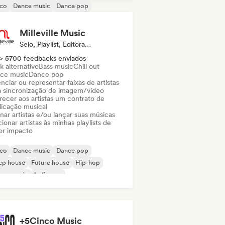
sco
Dance music
Dance pop
ep house
Eletrônica
Future house
use music
Nu-disco / Italo
Milleville Music
Selo, Playlist, Editora, Especialista Em Sincronização
> 5700 feedbacks enviados
k alternativo
Bass music
Chill out
ce music
Dance pop
nciar ou representar faixas de artistas
a sincronização de imagem/vídeo
recer aos artistas um contrato de
licação musical
nar artistas e/ou lançar suas músicas
ionar artistas às minhas playlists de
or impacto
sco
Dance music
Dance pop
ep house
Future house
Hip-hop
use music
Indie pop
+5Cinco Music