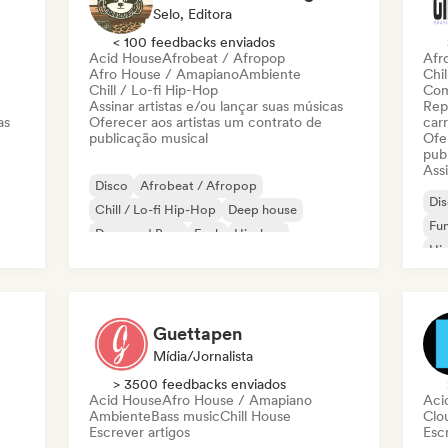
Selo, Editora
< 100 feedbacks enviados
Acid House
Afrobeat / Afropop
Afr
Afro House / Amapiano
Ambiente
Chil
Chill / Lo-fi Hip-Hop
Com
Assinar artistas e/ou lançar suas músicas
Rep
as
Oferecer aos artistas um contrato de
carr
publicação musical
Ofe
pub
Assi
Disco
Afrobeat / Afropop
Di
Chill / Lo-fi Hip-Hop
Deep house
Fun
Drum and Bass
Funk
Hip-hop
Hi
Instrumental
Guettapen
Mídia/Jornalista
> 3500 feedbacks enviados
Acid House
Afro House / Amapiano
Aci
Ambiente
Bass music
Chill House
Clo
Escrever artigos
Escr