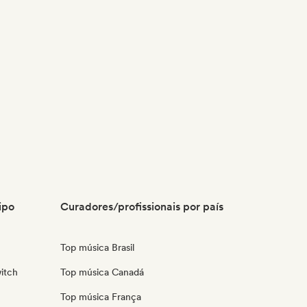
ipo
Curadores/profissionais por país
Top música Brasil
itch
Top música Canadá
Top música França