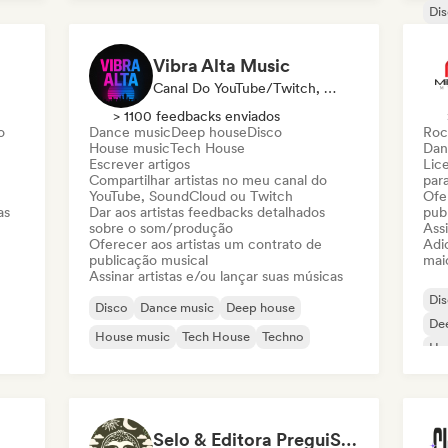
Di
Organic House / Downtempo
De
Ho
Vibra Alta Music
Canal Do YouTube/Twitch, Selo, Mídia/Jornalista, Editora, Especialista Em Som
> 1100 feedbacks enviados
o
Dance music
Deep house
Disco
Roc
House music
Tech House
Dan
Escrever artigos
Lice
Compartilhar artistas no meu canal do
par
YouTube, SoundCloud ou Twitch
Ofe
as
Dar aos artistas feedbacks detalhados
pub
sobre o som/produção
Assi
Oferecer aos artistas um contrato de
Adic
publicação musical
mai
Assinar artistas e/ou lançar suas músicas
Di
Disco
Dance music
Deep house
De
House music
Tech House
Techno
use
Ho
Selo & Editora PreguiSom