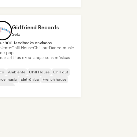
Girlfriend Records
Selo
> 1800 feedbacks enviados
iente
Chill House
Chill out
Dance music
ce pop
nar artistas e/ou lançar suas músicas
sco
Ambiente
Chill House
Chill out
nce music
Eletrônica
French house
perpop