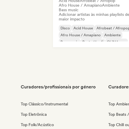
Acid House
Afrobeat / Afropop
Afro House / Amapiano
Ambiente
Bass music
Adicionar artistas às minhas playlists d
maior impacto
Disco
Acid House
Afrobeat / Afropo
Afro House / Amapiano
Ambiente
Bass music
Beats / Lo-fi
Chill House
Curadores/profissionais por género
Curadores
Top Clássico/Instrumental
Top Ambie
Top Eletrônica
Top Beats /
Top Folk/Acústico
Top Chill o