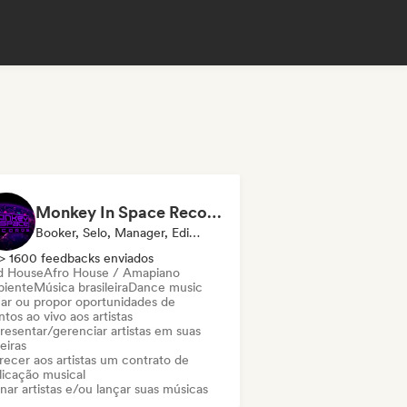
Monkey In Space Records
Booker, Selo, Manager, Editora
> 1600 feedbacks enviados
d House
Afro House / Amapiano
iente
Música brasileira
Dance music
ar ou propor oportunidades de
tos ao vivo aos artistas
resentar/gerenciar artistas em suas
eiras
recer aos artistas um contrato de
licação musical
nar artistas e/ou lançar suas músicas