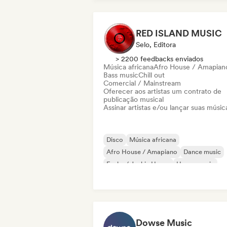
RED ISLAND MUSIC
Selo, Editora
> 2200 feedbacks enviados
Música africana
Afro House / Amapian
Bass music
Chill out
Comercial / Mainstream
Oferecer aos artistas um contrato de
publicação musical
Assinar artistas e/ou lançar suas músic
Disco
Música africana
Afro House / Amapiano
Dance music
Funky / Jackin House
House music
Melodic & Progressive House
Tech Ho
Dowse Music