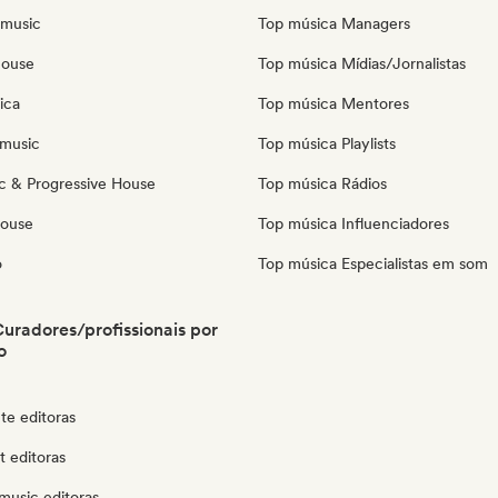
 music
Top música Managers
house
Top música Mídias/Jornalistas
ica
Top música Mentores
music
Top música Playlists
c & Progressive House
Top música Rádios
House
Top música Influenciadores
o
Top música Especialistas em som
Curadores/profissionais por
o
te editoras
t editoras
music editoras