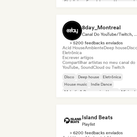
Eletrônica
French house
House music
Indie Dance
8day_Montreal
Canal Do YouTube/Twitch, Mídia
> 5200 feedbacks enviados
Acid House
Ambiente
Deep house
Disc
Eletrônica
Escrever artigos
Compartilhar artistas no meu canal do
YouTube, SoundCloud ou Twitch
Disco
Deep house
Eletrônica
House music
Indie Dance
Melodic & Progressive House
Minimal
Nu-disco / Italo
Island Beats
Playlist
> 6200 feedbacks enviados