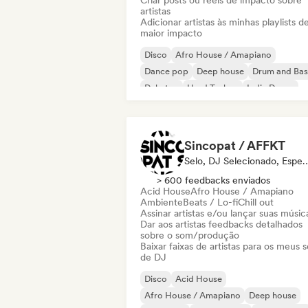
Criar posts ou reels de impacto sobre
artistas
Adicionar artistas às minhas playlists d
maior impacto
Disco
Afro House / Amapiano
Dance pop
Deep house
Drum and Bas
Dubstep
Hard Techno
Indie Dance
Sincopat / AFFKT
Selo, DJ Selecionado, Espec
> 600 feedbacks enviados
Acid House
Afro House / Amapiano
Ambiente
Beats / Lo-fi
Chill out
Assinar artistas e/ou lançar suas músic
Dar aos artistas feedbacks detalhados
sobre o som/produção
Baixar faixas de artistas para os meus s
de DJ
Disco
Acid House
Afro House / Amapiano
Deep house