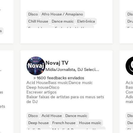
e
Disco
Afro House / Amapiano
Di
Chill House
Dance music
Eletrônica
Dr
French house
Funky / Jackin House
Fut
s
House music
Novaj TV
ialista Em Som
Mídia/Jornalista, DJ Selecionado
> 1600 feedbacks enviados
Acid House
Bass music
Dance music
Aci
Deep house
Disco
Bas
as
Escrever artigos
Com
Baixar faixas de artistas para os meus sets
Adic
de DJ
mai
ets
Disco
Acid House
Dance music
Di
Deep house
French house
House music
Da
Indie Dance
Melodic & Progressive House
El