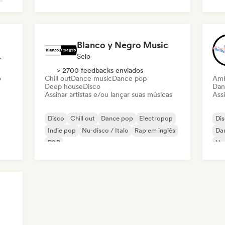
Blanco y Negro Music
/Jornalista
Selo
> 2700 feedbacks enviados
o
Chill out
Dance music
Dance pop
Amb
Deep house
Disco
Dan
Assinar artistas e/ou lançar suas músicas
Assi
Disco
Chill out
Dance pop
Electropop
Di
Indie pop
Nu-disco / Italo
Rap em inglês
Da
R&B
Hy