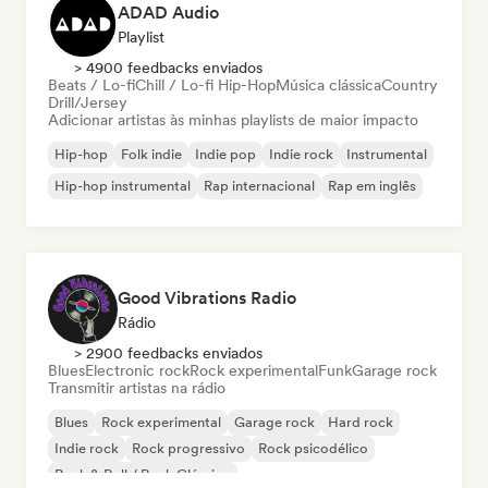
ADAD Audio
Playlist
> 4900 feedbacks enviados
Beats / Lo-fi
Chill / Lo-fi Hip-Hop
Música clássica
Country
Drill/Jersey
Adicionar artistas às minhas playlists de maior impacto
Hip-hop
Folk indie
Indie pop
Indie rock
Instrumental
Hip-hop instrumental
Rap internacional
Rap em inglês
Good Vibrations Radio
Rádio
> 2900 feedbacks enviados
Blues
Electronic rock
Rock experimental
Funk
Garage rock
Transmitir artistas na rádio
Blues
Rock experimental
Garage rock
Hard rock
Indie rock
Rock progressivo
Rock psicodélico
Rock & Roll / Rock Clássico