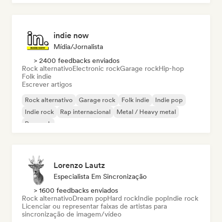
indie now
Mídia/Jornalista
> 2400 feedbacks enviados
Rock alternativo
Electronic rock
Garage rock
Hip-hop
Folk indie
Escrever artigos
Rock alternativo
Garage rock
Folk indie
Indie pop
Indie rock
Rap internacional
Metal / Heavy metal
Pop rock
Lorenzo Lautz
Especialista Em Sincronização
> 1600 feedbacks enviados
Rock alternativo
Dream pop
Hard rock
Indie pop
Indie rock
Licenciar ou representar faixas de artistas para
sincronização de imagem/vídeo