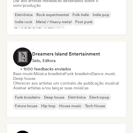
Dar aos artistas feedbacks detalhados sobre o
som/produção
Eletrônica
Rock experimental
Folk indie
Indie pop
Indie rock
Metal / Heavy metal
Post punk
Rock & Roll / Rock Clássico
Dreamers Island Entertainment
Selo, Editora
> 1000 feedbacks enviados
Bass music
Música brasileira
Funk brasileiro
Dance music
Deep house
Oferecer aos artistas um contrato de publicação musical
Assinar artistas e/ou lançar suas músicas
Funk brasileiro
Deep house
Eletrônica
Electropop
Future house
Hip-hop
House music
Tech House