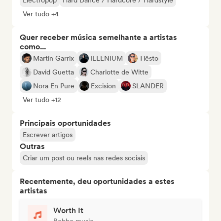
Electropop
Hard Dance / Hardcore / Hardstyle
Ver tudo +4
Quer receber música semelhante a artistas
como...
Martin Garrix
ILLENIUM
Tiësto
David Guetta
Charlotte de Witte
Nora En Pure
Excision
SLANDER
Ver tudo +12
Principais oportunidades
Escrever artigos
Outras
Criar um post ou reels nas redes sociais
Recentemente, deu oportunidades a estes
artistas
Worth It
Bebbo music