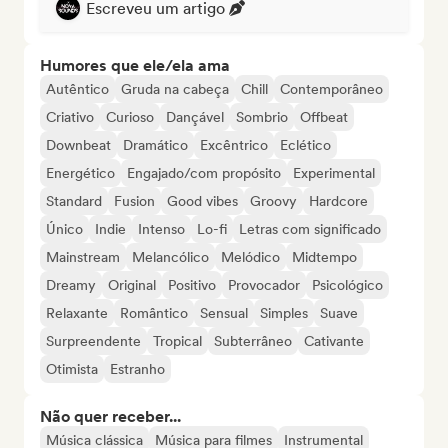
Escreveu um artigo
Humores que ele/ela ama
Autêntico
Gruda na cabeça
Chill
Contemporâneo
Criativo
Curioso
Dançável
Sombrio
Offbeat
Downbeat
Dramático
Excêntrico
Eclético
Energético
Engajado/com propósito
Experimental
Standard
Fusion
Good vibes
Groovy
Hardcore
Único
Indie
Intenso
Lo-fi
Letras com significado
Mainstream
Melancólico
Melódico
Midtempo
Dreamy
Original
Positivo
Provocador
Psicológico
Relaxante
Romântico
Sensual
Simples
Suave
Surpreendente
Tropical
Subterrâneo
Cativante
Otimista
Estranho
Não quer receber...
Música clássica
Música para filmes
Instrumental