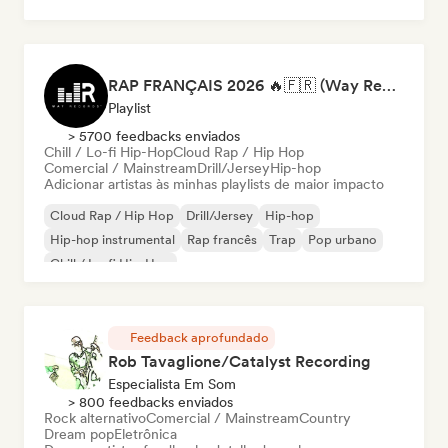
RAP FRANÇAIS 2026 🔥🇫🇷 (Way Records)
Playlist
> 5700 feedbacks enviados
Chill / Lo-fi Hip-Hop
Cloud Rap / Hip Hop
Comercial / Mainstream
Drill/Jersey
Hip-hop
Adicionar artistas às minhas playlists de maior impacto
Cloud Rap / Hip Hop
Drill/Jersey
Hip-hop
Hip-hop instrumental
Rap francês
Trap
Pop urbano
Chill / Lo-fi Hip-Hop
Feedback aprofundado
Rob Tavaglione/Catalyst Recording
Especialista Em Som
> 800 feedbacks enviados
Rock alternativo
Comercial / Mainstream
Country
Dream pop
Eletrônica