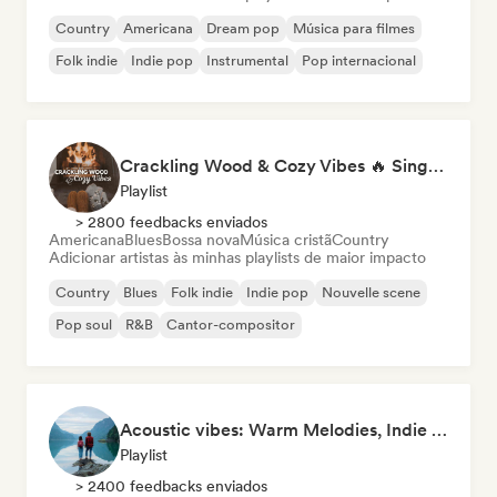
Country
Americana
Dream pop
Música para filmes
Folk indie
Indie pop
Instrumental
Pop internacional
Crackling Wood & Cozy Vibes 🔥 Singer-Songwriter, Dream Pop & Bedroom Pop
Playlist
> 2800 feedbacks enviados
Americana
Blues
Bossa nova
Música cristã
Country
Adicionar artistas às minhas playlists de maior impacto
Country
Blues
Folk indie
Indie pop
Nouvelle scene
Pop soul
R&B
Cantor-compositor
Acoustic vibes: Warm Melodies, Indie Folk & Singer-Songwriter 🏞️
Playlist
> 2400 feedbacks enviados