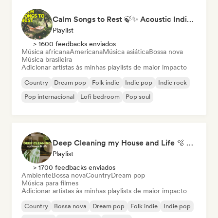
Calm Songs to Rest 🍃✨ Acoustic Indie Folk & Singer-Songwriter
Playlist
> 1600 feedbacks enviados
Música africana
Americana
Música asiática
Bossa nova
Música brasileira
Adicionar artistas às minhas playlists de maior impacto
Country
Dream pop
Folk indie
Indie pop
Indie rock
Pop internacional
Lofi bedroom
Pop soul
Deep Cleaning my House and Life 🫧 Bedroom Pop & Indie Pop
Playlist
> 1700 feedbacks enviados
Ambiente
Bossa nova
Country
Dream pop
Música para filmes
Adicionar artistas às minhas playlists de maior impacto
Country
Bossa nova
Dream pop
Folk indie
Indie pop