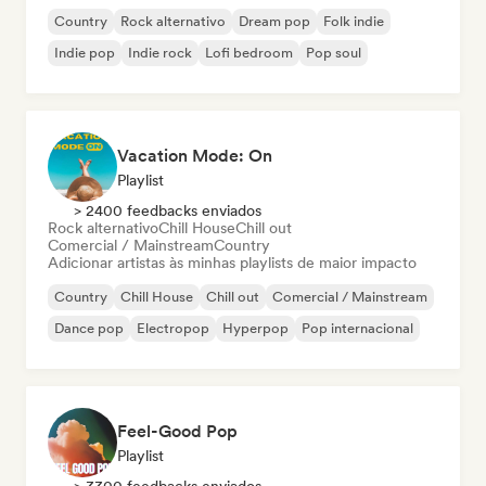
Country
Rock alternativo
Dream pop
Folk indie
Indie pop
Indie rock
Lofi bedroom
Pop soul
Vacation Mode: On
Playlist
> 2400 feedbacks enviados
Rock alternativo
Chill House
Chill out
Comercial / Mainstream
Country
Adicionar artistas às minhas playlists de maior impacto
Country
Chill House
Chill out
Comercial / Mainstream
Dance pop
Electropop
Hyperpop
Pop internacional
Feel-Good Pop
Playlist