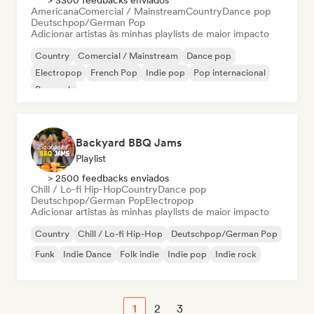
> 3300 feedbacks enviados
Americana
Comercial / Mainstream
Country
Dance pop
Deutschpop/German Pop
Adicionar artistas às minhas playlists de maior impacto
Country
Comercial / Mainstream
Dance pop
Electropop
French Pop
Indie pop
Pop internacional
Pop rock
Backyard BBQ Jams
Playlist
> 2500 feedbacks enviados
Chill / Lo-fi Hip-Hop
Country
Dance pop
Deutschpop/German Pop
Electropop
Adicionar artistas às minhas playlists de maior impacto
Country
Chill / Lo-fi Hip-Hop
Deutschpop/German Pop
Funk
Indie Dance
Folk indie
Indie pop
Indie rock
1
2
3