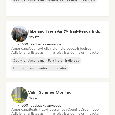
Hike and Fresh Air 🏞️ Trail-Ready Indie Folk & Acoustic
Playlist
> 1600 feedbacks enviados
Americana
Country
Folk indie
Indie pop
Lofi bedroom
Adicionar artistas às minhas playlists de maior impacto
Country
Americana
Folk indie
Indie pop
Lofi bedroom
Cantor-compositor
Calm Summer Morning
Playlist
> 1900 feedbacks enviados
Americana
Beats / Lo-fi
Bossa nova
Country
Dream pop
Adicionar artistas às minhas playlists de maior impacto