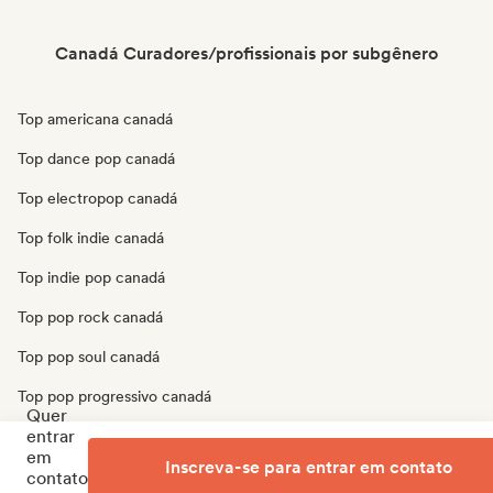
Canadá Curadores/profissionais por subgênero
Top americana canadá
Top dance pop canadá
Top electropop canadá
Top folk indie canadá
Top indie pop canadá
Top pop rock canadá
Top pop soul canadá
Top pop progressivo canadá
Quer
entrar
Top pop psicodélico canadá
em
Inscreva-se para entrar em contato
Top cantor-compositor canadá
contato