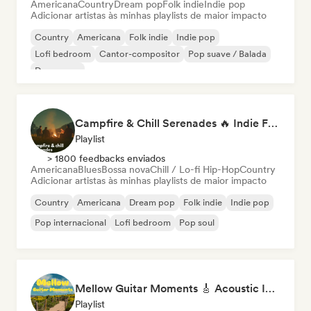
Americana
Country
Dream pop
Folk indie
Indie pop
Adicionar artistas às minhas playlists de maior impacto
Country
Americana
Folk indie
Indie pop
Lofi bedroom
Cantor-compositor
Pop suave / Balada
Dream pop
Campfire & Chill Serenades 🔥 Indie Folk, Acoustic & Singer-Songwriter
Playlist
> 1800 feedbacks enviados
Americana
Blues
Bossa nova
Chill / Lo-fi Hip-Hop
Country
Adicionar artistas às minhas playlists de maior impacto
Country
Americana
Dream pop
Folk indie
Indie pop
Pop internacional
Lofi bedroom
Pop soul
Mellow Guitar Moments 🎸 Acoustic Indie Folk & Singer-Songwriter
Playlist