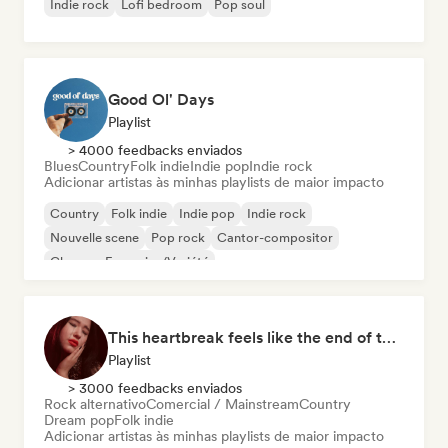
Indie rock
Lofi bedroom
Pop soul
Good Ol' Days
Playlist
> 4000 feedbacks enviados
Blues
Country
Folk indie
Indie pop
Indie rock
Adicionar artistas às minhas playlists de maior impacto
Country
Folk indie
Indie pop
Indie rock
Nouvelle scene
Pop rock
Cantor-compositor
Chanson Française/Variété
This heartbreak feels like the end of the world
Playlist
> 3000 feedbacks enviados
Rock alternativo
Comercial / Mainstream
Country
Dream pop
Folk indie
Adicionar artistas às minhas playlists de maior impacto