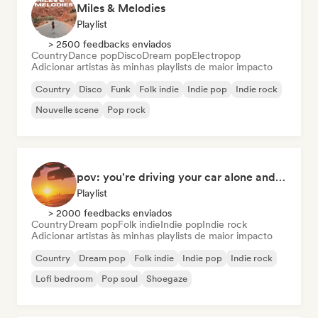
Miles & Melodies
Playlist
> 2500 feedbacks enviados
Country
Dance pop
Disco
Dream pop
Electropop
Adicionar artistas às minhas playlists de maior impacto
Country
Disco
Funk
Folk indie
Indie pop
Indie rock
Nouvelle scene
Pop rock
pov: you're driving your car alone and it's golden hour
Playlist
> 2000 feedbacks enviados
Country
Dream pop
Folk indie
Indie pop
Indie rock
Adicionar artistas às minhas playlists de maior impacto
Country
Dream pop
Folk indie
Indie pop
Indie rock
Lofi bedroom
Pop soul
Shoegaze