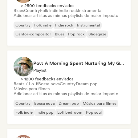
> 2500 feedbacks enviados
Blues
Country
Folk indie
Indie rock
Instrumental
Adicionar artistas às minhas playlists de maior impacto
Country
Folk indie
Indie rock
Instrumental
Cantor-compositor
Blues
Pop rock
Shoegaze
Pov: A Morning Spent Nurturing My Garden
Playlist
> 1200 feedbacks enviados
Beats / Lo-fi
Bossa nova
Country
Dream pop
Música para filmes
Adicionar artistas às minhas playlists de maior impacto
Country
Bossa nova
Dream pop
Música para filmes
Folk indie
Indie pop
Lofi bedroom
Pop soul