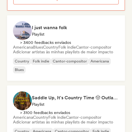
I just wanna folk
Playlist
> 3400 feedbacks enviados
Americana
Blues
Country
Folk indie
Cantor-compositor
Adicionar artistas às minhas playlists de maior impacto
Country
Folk indie
Cantor-compositor
Americana
Blues
Saddle Up, It's Country Time 🤠 Outlaw Country, Americana & Country Rock
Playlist
> 3100 feedbacks enviados
Americana
Country
Folk indie
Cantor-compositor
Adicionar artistas às minhas playlists de maior impacto
Country
Americana
Cantor-compositor
Folk indie