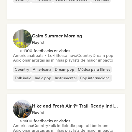
Calm Summer Morning
Playlist
> 1900 feedbacks enviados
Americana
Beats / Lo-fi
Bossa nova
Country
Dream pop
Adicionar artistas às minhas playlists de maior impacto
Country
Americana
Dream pop
Música para filmes
Folk indie
Indie pop
Instrumental
Pop internacional
Hike and Fresh Air 🏞️ Trail-Ready Indie Folk & Acoustic
Playlist
> 1600 feedbacks enviados
Americana
Country
Folk indie
Indie pop
Lofi bedroom
Adicionar artistas às minhas playlists de maior impacto