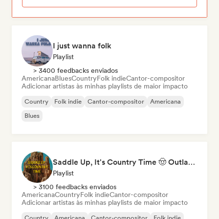
I just wanna folk
Playlist
> 3400 feedbacks enviados
Americana
Blues
Country
Folk indie
Cantor-compositor
Adicionar artistas às minhas playlists de maior impacto
Country
Folk indie
Cantor-compositor
Americana
Blues
Saddle Up, It's Country Time 🤠 Outlaw Country, Americana & Country Rock
Playlist
> 3100 feedbacks enviados
Americana
Country
Folk indie
Cantor-compositor
Adicionar artistas às minhas playlists de maior impacto
Country
Americana
Cantor-compositor
Folk indie