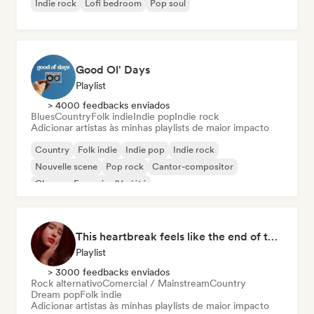
Indie rock
Lofi bedroom
Pop soul
Good Ol' Days
Playlist
> 4000 feedbacks enviados
Blues
Country
Folk indie
Indie pop
Indie rock
Adicionar artistas às minhas playlists de maior impacto
Country
Folk indie
Indie pop
Indie rock
Nouvelle scene
Pop rock
Cantor-compositor
Chanson Française/Variété
This heartbreak feels like the end of the world
Playlist
> 3000 feedbacks enviados
Rock alternativo
Comercial / Mainstream
Country
Dream pop
Folk indie
Adicionar artistas às minhas playlists de maior impacto