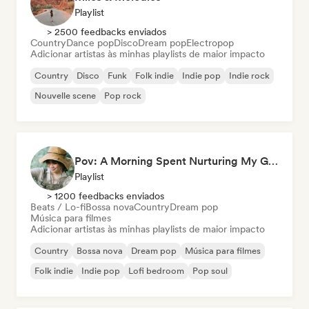
Playlist
> 2500 feedbacks enviados
Country
Dance pop
Disco
Dream pop
Electropop
Adicionar artistas às minhas playlists de maior impacto
Country
Disco
Funk
Folk indie
Indie pop
Indie rock
Nouvelle scene
Pop rock
Pov: A Morning Spent Nurturing My Garden
Playlist
> 1200 feedbacks enviados
Beats / Lo-fi
Bossa nova
Country
Dream pop
Música para filmes
Adicionar artistas às minhas playlists de maior impacto
Country
Bossa nova
Dream pop
Música para filmes
Folk indie
Indie pop
Lofi bedroom
Pop soul