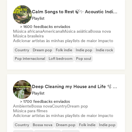
Calm Songs to Rest 🍃✨ Acoustic Indie Folk & Singer-Songwriter
Playlist
> 1600 feedbacks enviados
Música africana
Americana
Música asiática
Bossa nova
Música brasileira
Adicionar artistas às minhas playlists de maior impacto
Country
Dream pop
Folk indie
Indie pop
Indie rock
Pop internacional
Lofi bedroom
Pop soul
Deep Cleaning my House and Life 🫧 Bedroom Pop & Indie Pop
Playlist
> 1700 feedbacks enviados
Ambiente
Bossa nova
Country
Dream pop
Música para filmes
Adicionar artistas às minhas playlists de maior impacto
Country
Bossa nova
Dream pop
Folk indie
Indie pop