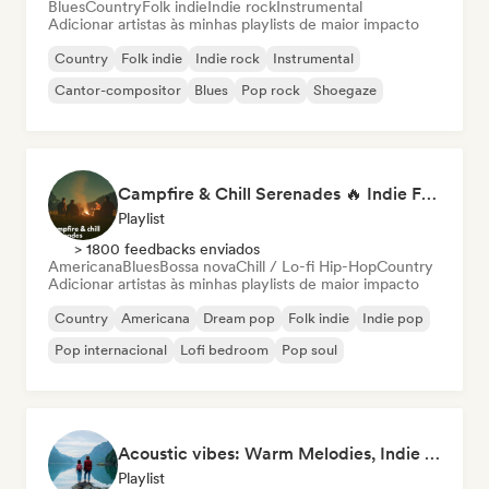
Blues
Country
Folk indie
Indie rock
Instrumental
Adicionar artistas às minhas playlists de maior impacto
Country
Folk indie
Indie rock
Instrumental
Cantor-compositor
Blues
Pop rock
Shoegaze
Campfire & Chill Serenades 🔥 Indie Folk, Acoustic & Singer-Songwriter
Playlist
> 1800 feedbacks enviados
Americana
Blues
Bossa nova
Chill / Lo-fi Hip-Hop
Country
Adicionar artistas às minhas playlists de maior impacto
Country
Americana
Dream pop
Folk indie
Indie pop
Pop internacional
Lofi bedroom
Pop soul
Acoustic vibes: Warm Melodies, Indie Folk & Singer-Songwriter 🏞️
Playlist