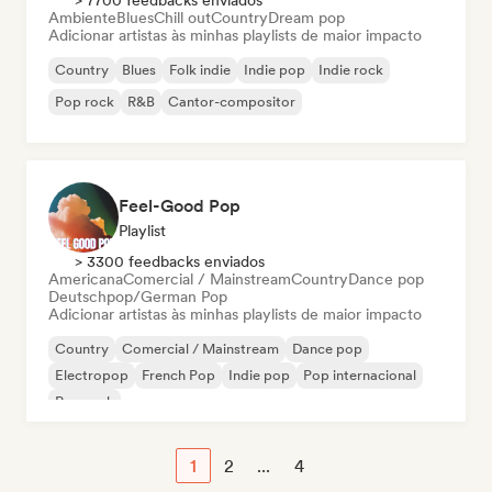
> 7700 feedbacks enviados
Ambiente
Blues
Chill out
Country
Dream pop
Adicionar artistas às minhas playlists de maior impacto
Country
Blues
Folk indie
Indie pop
Indie rock
Pop rock
R&B
Cantor-compositor
Feel-Good Pop
Playlist
> 3300 feedbacks enviados
Americana
Comercial / Mainstream
Country
Dance pop
Deutschpop/German Pop
Adicionar artistas às minhas playlists de maior impacto
Country
Comercial / Mainstream
Dance pop
Electropop
French Pop
Indie pop
Pop internacional
Pop rock
1
2
...
4