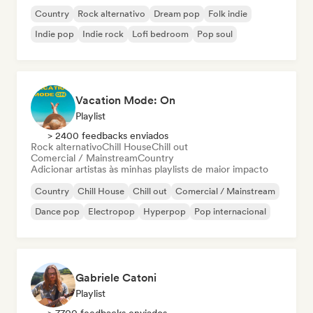
Country
Rock alternativo
Dream pop
Folk indie
Indie pop
Indie rock
Lofi bedroom
Pop soul
Vacation Mode: On
Playlist
> 2400 feedbacks enviados
Rock alternativo
Chill House
Chill out
Comercial / Mainstream
Country
Adicionar artistas às minhas playlists de maior impacto
Country
Chill House
Chill out
Comercial / Mainstream
Dance pop
Electropop
Hyperpop
Pop internacional
Gabriele Catoni
Playlist