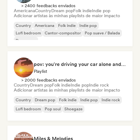
> 2400 feedbacks enviados
Americana
Country
Dream pop
Folk indie
Indie pop
Adicionar artistas às minhas playlists de maior impacto
Country
Americana
Folk indie
Indie pop
Lofi bedroom
Cantor-compositor
Pop suave / Balada
Dream pop
pov: you're driving your car alone and it's golden hour
Playlist
> 2000 feedbacks enviados
Country
Dream pop
Folk indie
Indie pop
Indie rock
Adicionar artistas às minhas playlists de maior impacto
Country
Dream pop
Folk indie
Indie pop
Indie rock
Lofi bedroom
Pop soul
Shoegaze
Miles & Melodies