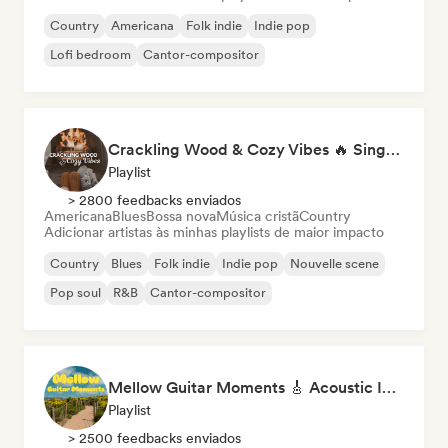
Country
Americana
Folk indie
Indie pop
Lofi bedroom
Cantor-compositor
Crackling Wood & Cozy Vibes 🔥 Singer-Songwriter, Dream Pop & Bedroom Pop
Playlist
> 2800 feedbacks enviados
Americana
Blues
Bossa nova
Música cristã
Country
Adicionar artistas às minhas playlists de maior impacto
Country
Blues
Folk indie
Indie pop
Nouvelle scene
Pop soul
R&B
Cantor-compositor
Mellow Guitar Moments 🎸 Acoustic Indie Folk & Singer-Songwriter
Playlist
> 2500 feedbacks enviados