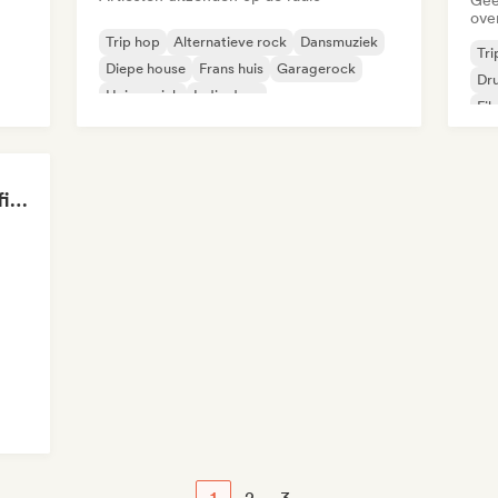
Gee
ove
Trip hop
Alternatieve rock
Dansmuziek
Tri
Diepe house
Frans huis
Garagerock
Dr
Huismuziek
Indie dans
Fi
Ins
Ol Wallace Chill & Lofi Lounge