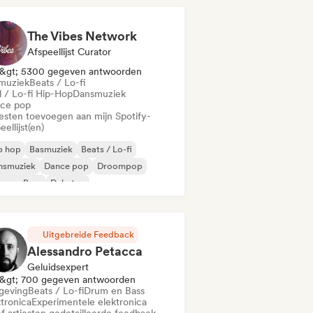
The Vibes Network
Afspeellijst Curator
&gt; 5300 gegeven antwoorden
muziek
Beats / Lo-fi
l / Lo-fi Hip-Hop
Dansmuziek
ce pop
iesten toevoegen aan mijn Spotify-
eellijst(en)
p hop
Basmuziek
Beats / Lo-fi
nsmuziek
Dance pop
Droompop
um en Bass
Dubstep
Uitgebreide Feedback
Alessandro Petacca
Geluidsexpert
&gt; 700 gegeven antwoorden
eving
Beats / Lo-fi
Drum en Bass
ktronica
Experimentele elektronica