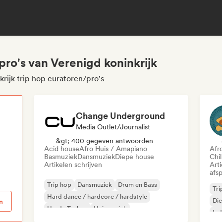
pro's van Verenigd koninkrijk
rijk trip hop curatoren/pro's
Change Underground
Media Outlet/Journalist
p
&gt; 400 gegeven antwoorden
Acid house
Afro Huis / Amapiano
Afr
Basmuziek
Dansmuziek
Diepe house
Chi
Artikelen schrijven
Art
afsp
Trip hop
Dansmuziek
Drum en Bass
Tri
Hard dance / hardcore / hardstyle
Di
n
Harde Techno
Huismuziek
Ind
Melodische & progressieve house