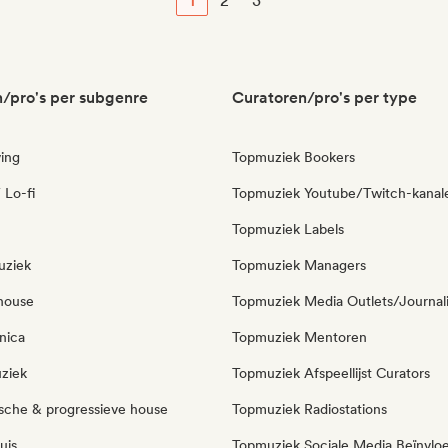
1
2
3
/pro's per subgenre
Curatoren/pro's per type
ing
Topmuziek Bookers
 Lo-fi
Topmuziek Youtube/Twitch-kanal
Topmuziek Labels
uziek
Topmuziek Managers
house
Topmuziek Media Outlets/Journal
nica
Topmuziek Mentoren
ziek
Topmuziek Afspeellijst Curators
sche & progressieve house
Topmuziek Radiostations
uis
Topmuziek Sociale Media Beïnvlo