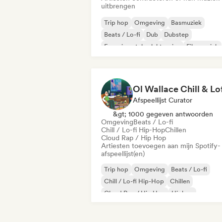
uitbrengen
Trip hop
Omgeving
Basmuziek
Beats / Lo-fi
Dub
Dubstep
Experimentele elektronica
Filmmuziek
Afspeellijst Curator
&gt; 1000 gegeven antwoorden
Omgeving
Beats / Lo-fi
Chill / Lo-fi Hip-Hop
Chillen
Cloud Rap / Hip Hop
Artiesten toevoegen aan mijn Spotify-
afspeellijst(en)
Trip hop
Omgeving
Beats / Lo-fi
Chill / Lo-fi Hip-Hop
Chillen
Cloud Rap / Hip Hop
Hiphop
Instrumentaal