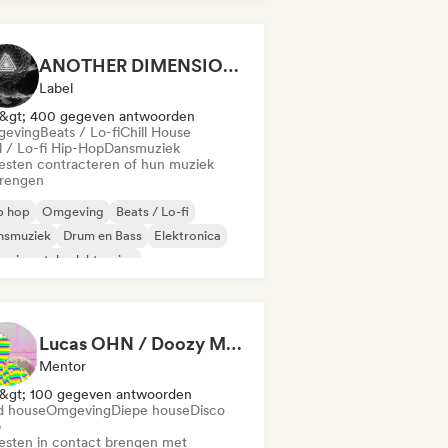
ANOTHER DIMENSION MUSIC
Label
&gt; 400 gegeven antwoorden
eving
Beats / Lo-fi
Chill House
l / Lo-fi Hip-Hop
Dansmuziek
iesten contracteren of hun muziek
brengen
p hop
Omgeving
Beats / Lo-fi
nsmuziek
Drum en Bass
Elektronica
erimentele elektronica
erimentele jazz
Lucas OHN / Doozy Magazine
Mentor
&gt; 100 gegeven antwoorden
d house
Omgeving
Diepe house
Disco
b
iesten in contact brengen met