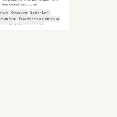
f artiesten gedetailleerde feedback
r hun geluid/productie
p hop
Omgeving
Beats / Lo-fi
um en Bass
Experimentele elektronica
lmmuziek
Industriële muziek
trumentaal