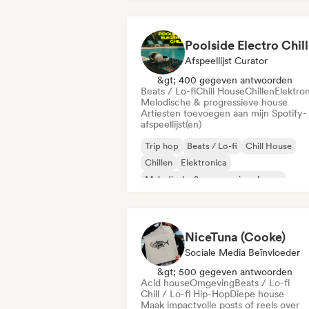
Poolside Electro Chill
Afspeellijst Curator
&gt; 400 gegeven antwoorden
Beats / Lo-fi
Chill House
Chillen
Elektro
Melodische & progressieve house
Artiesten toevoegen aan mijn Spotify-
afspeellijst(en)
Trip hop
Beats / Lo-fi
Chill House
Chillen
Elektronica
Melodische & progressieve house
Minimaal
Organische house / downte
NiceTuna (Cooke)
Sociale Media Beïnvloeder
&gt; 500 gegeven antwoorden
Acid house
Omgeving
Beats / Lo-fi
Chill / Lo-fi Hip-Hop
Diepe house
Maak impactvolle posts of reels over