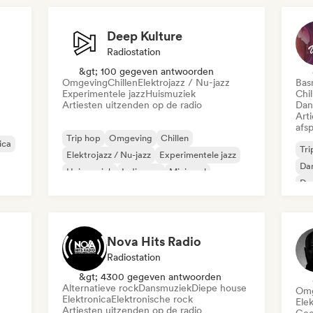
Deep Kulture
Radiostation
&gt; 100 gegeven antwoorden
Omgeving
Chillen
Elektrojazz / Nu-jazz
Bas
Experimentele jazz
Huismuziek
Chil
Artiesten uitzenden op de radio
Dan
Art
afsp
Trip hop
Omgeving
Chillen
ica
Tri
Elektrojazz / Nu-jazz
Experimentele jazz
Da
Huismuziek
Indie pop
Minimaal
Dr
Nova Hits Radio
Radiostation
&gt; 4300 gegeven antwoorden
Alternatieve rock
Dansmuziek
Diepe house
Omg
Elektronica
Elektronische rock
Ele
Artiesten uitzenden op de radio