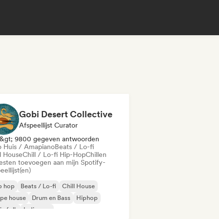
Gobi Desert Collective
Afspeellijst Curator
&gt; 9800 gegeven antwoorden
o Huis / Amapiano
Beats / Lo-fi
ll House
Chill / Lo-fi Hip-Hop
Chillen
iesten toevoegen aan mijn Spotify-
eellijst(en)
p hop
Beats / Lo-fi
Chill House
epe house
Drum en Bass
Hiphop
ie folk
Indie pop