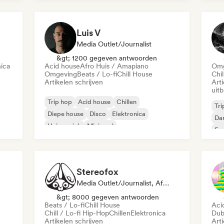
Melodic Techno
Luis V
Media Outlet/Journalist
&gt; 1200 gegeven antwoorden
nica
Acid house
Afro Huis / Amapiano
Omg
Omgeving
Beats / Lo-fi
Chill House
Chil
Artikelen schrijven
Art
uit
Trip hop
Acid house
Chillen
Tri
Diepe house
Disco
Elektronica
Da
Huismuziek
Minimaal
Exp
mpo
Exp
Stereofox
Media Outlet/Journalist, Afspeellijst Curator
&gt; 8000 gegeven antwoorden
Beats / Lo-fi
Chill House
Aci
Chill / Lo-fi Hip-Hop
Chillen
Elektronica
Du
Artikelen schrijven
Art