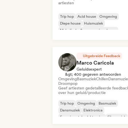
artiesten
Trip hop
Acid house
Omgeving
Diepe house
Huismuziek
Melodische & progressieve house
Minimaal
Organische house / downte
Uitgebreide Feedback
Marco Caricola
Geluidsexpert
&gt; 400 gegeven antwoorden
Omgeving
Basmuziek
Chillen
Dansmuzie
Droompop
Geef artiesten gedetailleerde feedbac
over hun geluid/productie
Trip hop
Omgeving
Basmuziek
Dansmuziek
Elektronica
Experimentele elektronica
Filmmuziek
Harde Techno