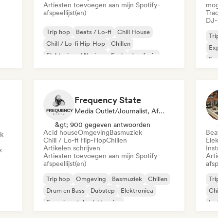
Artiesten toevoegen aan mijn Spotify-
mog
afspeellijst(en)
Tra
DJ-
Trip hop
Beats / Lo-fi
Chill House
Tri
Chill / Lo-fi Hip-Hop
Chillen
Exp
Elektrojazz / Nu-jazz
Funk
Jazzfusie
Fun
mpo
Nu-
Frequency State
Media Outlet/Journalist, Afspeellijst Curator
&gt; 900 gegeven antwoorden
Acid house
Omgeving
Basmuziek
Beat
k
Chill / Lo-fi Hip-Hop
Chillen
Elek
Artikelen schrijven
Ins
k
Artiesten toevoegen aan mijn Spotify-
Art
afspeellijst(en)
afsp
Trip hop
Omgeving
Basmuziek
Chillen
Tri
Drum en Bass
Dubstep
Elektronica
Chi
Experimentele elektronica
Ins
Ele