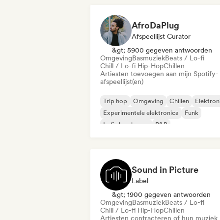
AfroDaPlug
Afspeellijst Curator
&gt; 5900 gegeven antwoorden
Omgeving
Basmuziek
Beats / Lo-fi
Chill / Lo-fi Hip-Hop
Chillen
Artiesten toevoegen aan mijn Spotify-
afspeellijst(en)
Trip hop
Omgeving
Chillen
Elektron
Experimentele elektronica
Funk
Lofi slaapkamer
R&B
Sound in Picture
Label
&gt; 1900 gegeven antwoorden
Omgeving
Basmuziek
Beats / Lo-fi
Chill / Lo-fi Hip-Hop
Chillen
Artiesten contracteren of hun muziek