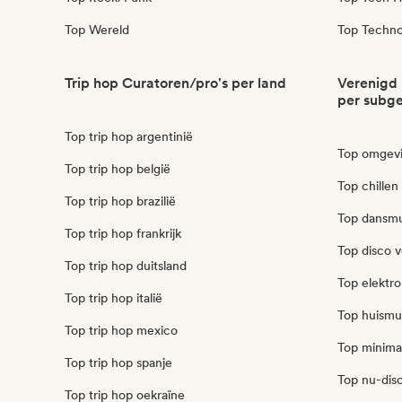
Top Wereld
Top Techn
Trip hop Curatoren/pro's per land
Verenigd 
per subg
Top trip hop argentinië
Top omgevi
Top trip hop belgië
Top chillen
Top trip hop brazilië
Top dansmu
Top trip hop frankrijk
Top disco v
Top trip hop duitsland
Top elektro
Top trip hop italië
Top huismuz
Top trip hop mexico
Top minimaa
Top trip hop spanje
Top nu-disc
Top trip hop oekraïne