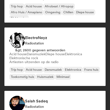
Trip hop
Acid house
Afrobeat / Afropop
Afro Huis / Amapiano
Omgeving
Chillen
Diepe house
Elektronica
ElectroNoyz
Radiostation
&gt; 2600 gegeven antwoorden
Acid house
Dansmuziek
Diepe house
Elektronica
Elektronische rock
Artiesten uitzenden op de radio
Trip hop
Acid house
Dansmuziek
Elektronica
Frans huis
Toekomstig huis
Huismuziek
Minimaal
Salah Sadeq
Radiostation