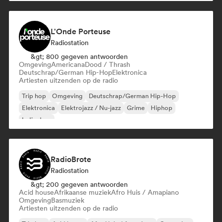
L'Onde Porteuse
Radiostation
&gt; 800 gegeven antwoorden
Omgeving
Americana
Dood / Thrash
Deutschrap/German Hip-Hop
Elektronica
Artiesten uitzenden op de radio
Trip hop
Omgeving
Deutschrap/German Hip-Hop
Elektronica
Elektrojazz / Nu-jazz
Grime
Hiphop
Indie dans
RadioBrote
Radiostation
&gt; 200 gegeven antwoorden
Acid house
Afrikaanse muziek
Afro Huis / Amapiano
Omgeving
Basmuziek
Artiesten uitzenden op de radio