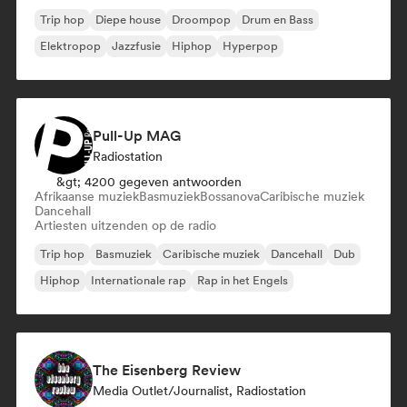
Trip hop
Diepe house
Droompop
Drum en Bass
Elektropop
Jazzfusie
Hiphop
Hyperpop
Pull-Up MAG
Radiostation
&gt; 4200 gegeven antwoorden
Afrikaanse muziek
Basmuziek
Bossanova
Caribische muziek
Dancehall
Artiesten uitzenden op de radio
Trip hop
Basmuziek
Caribische muziek
Dancehall
Dub
Hiphop
Internationale rap
Rap in het Engels
The Eisenberg Review
Media Outlet/Journalist, Radiostation