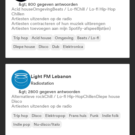
&gt; 800 gegeven antwoorden
Acid house
Omgeving
Beats / Lo-fi
Chill / Lo-fi Hip-Hop
Chillen
Artiesten uitzenden op de radio
Artiesten contracteren of hun muziek uitbrengen
Artiesten toevoegen aan mijn Spotify-afspeellijst(en)
Trip hop
Acid house
Omgeving
Beats / Lo-fi
Diepe house
Disco
Dub
Elektronica
Light FM Lebanon
Radiostation
&gt; 2800 gegeven antwoorden
Alternatieve rock
Chill / Lo-fi Hip-Hop
Chillen
Diepe house
Disco
Artiesten uitzenden op de radio
Trip hop
Disco
Elektropop
Frans huis
Funk
Indie folk
Indie pop
Nu-disco/Italo