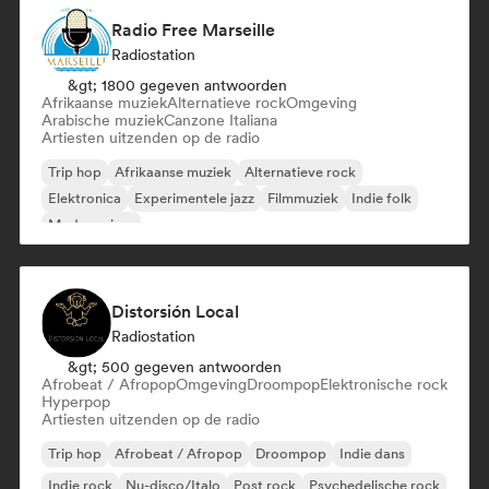
Radio Free Marseille
Radiostation
&gt; 1800 gegeven antwoorden
Afrikaanse muziek
Alternatieve rock
Omgeving
Arabische muziek
Canzone Italiana
Artiesten uitzenden op de radio
Trip hop
Afrikaanse muziek
Alternatieve rock
Elektronica
Experimentele jazz
Filmmuziek
Indie folk
Moderne jazz
Distorsión Local
Radiostation
&gt; 500 gegeven antwoorden
Afrobeat / Afropop
Omgeving
Droompop
Elektronische rock
Hyperpop
Artiesten uitzenden op de radio
Trip hop
Afrobeat / Afropop
Droompop
Indie dans
Indie rock
Nu-disco/Italo
Post rock
Psychedelische rock