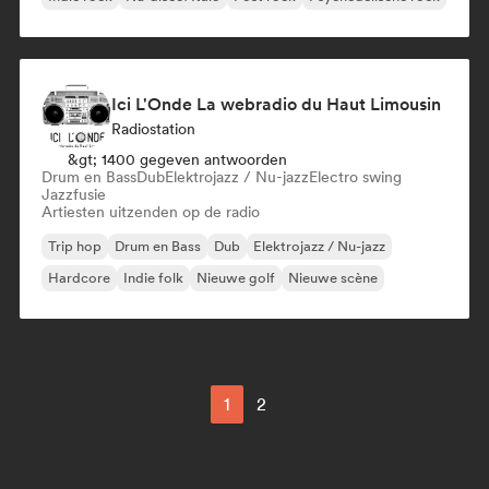
Ici L'Onde La webradio du Haut Limousin
Radiostation
&gt; 1400 gegeven antwoorden
Drum en Bass
Dub
Elektrojazz / Nu-jazz
Electro swing
Jazzfusie
Artiesten uitzenden op de radio
Trip hop
Drum en Bass
Dub
Elektrojazz / Nu-jazz
Hardcore
Indie folk
Nieuwe golf
Nieuwe scène
1
2