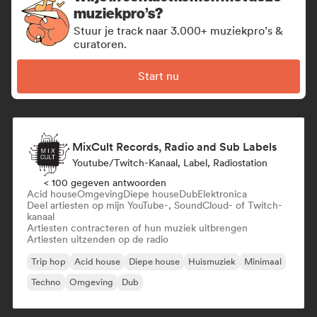
muziekpro’s?
Stuur je track naar 3.000+ muziekpro’s &
curatoren.
Start nu
MixCult Records, Radio and Sub Labels
Youtube/Twitch-Kanaal, Label, Radiostation
< 100 gegeven antwoorden
Acid house
Omgeving
Diepe house
Dub
Elektronica
Deel artiesten op mijn YouTube-, SoundCloud- of Twitch-
kanaal
Artiesten contracteren of hun muziek uitbrengen
Artiesten uitzenden op de radio
Trip hop
Acid house
Diepe house
Huismuziek
Minimaal
Techno
Omgeving
Dub