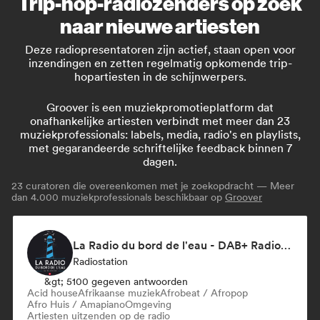
Trip-hop-radiozenders op zoek
naar nieuwe artiesten
Deze radiopresentatoren zijn actief, staan open voor
inzendingen en zetten regelmatig opkomende trip-
hopartiesten in de schijnwerpers.
Groover is een muziekpromotieplatform dat
onafhankelijke artiesten verbindt met meer dan 23
muziekprofessionals: labels, media, radio's en playlists,
met gegarandeerde schriftelijke feedback binnen 7
dagen.
23
curatoren die overeenkomen met je zoekopdracht — Meer
dan 4.000 muziekprofessionals beschikbaar op
Groover
La Radio du bord de l'eau - DAB+ Radio Station (Switzerland)
Radiostation
&gt; 5100 gegeven antwoorden
Acid house
Afrikaanse muziek
Afrobeat / Afropop
Afro Huis / Amapiano
Omgeving
Artiesten uitzenden op de radio