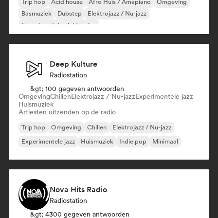
Trip hop
Acid house
Afro Huis / Amapiano
Omgeving
Basmuziek
Dubstep
Elektrojazz / Nu-jazz
Experimentele elektronica
Deep Kulture
Radiostation
&gt; 100 gegeven antwoorden
Omgeving
Chillen
Elektrojazz / Nu-jazz
Experimentele jazz
Huismuziek
Artiesten uitzenden op de radio
Trip hop
Omgeving
Chillen
Elektrojazz / Nu-jazz
Experimentele jazz
Huismuziek
Indie pop
Minimaal
Nova Hits Radio
Radiostation
&gt; 4300 gegeven antwoorden