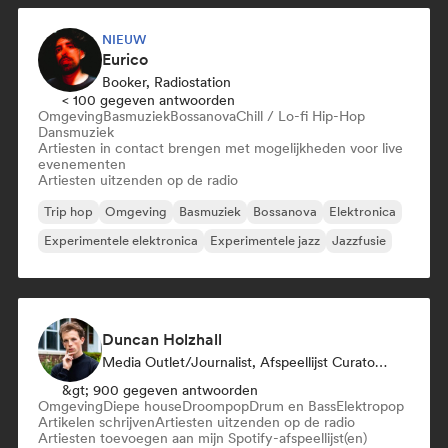
NIEUW
Eurico
Booker, Radiostation
< 100 gegeven antwoorden
Omgeving
Basmuziek
Bossanova
Chill / Lo-fi Hip-Hop
Dansmuziek
Artiesten in contact brengen met mogelijkheden voor live
evenementen
Artiesten uitzenden op de radio
Trip hop
Omgeving
Basmuziek
Bossanova
Elektronica
Experimentele elektronica
Experimentele jazz
Jazzfusie
Duncan Holzhall
Media Outlet/Journalist, Afspeellijst Curator, Radiostation
&gt; 900 gegeven antwoorden
Omgeving
Diepe house
Droompop
Drum en Bass
Elektropop
Artikelen schrijven
Artiesten uitzenden op de radio
Artiesten toevoegen aan mijn Spotify-afspeellijst(en)