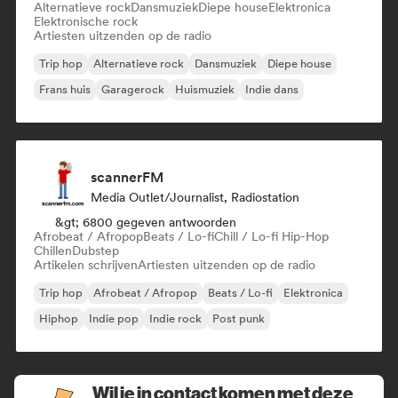
Alternatieve rock
Dansmuziek
Diepe house
Elektronica
Elektronische rock
Artiesten uitzenden op de radio
Trip hop
Alternatieve rock
Dansmuziek
Diepe house
Frans huis
Garagerock
Huismuziek
Indie dans
scannerFM
Media Outlet/Journalist, Radiostation
&gt; 6800 gegeven antwoorden
Afrobeat / Afropop
Beats / Lo-fi
Chill / Lo-fi Hip-Hop
Chillen
Dubstep
Artikelen schrijven
Artiesten uitzenden op de radio
Trip hop
Afrobeat / Afropop
Beats / Lo-fi
Elektronica
Hiphop
Indie pop
Indie rock
Post punk
Wil je in contact komen met deze