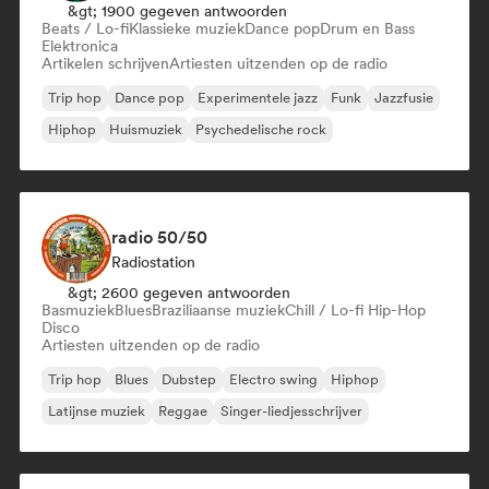
&gt; 1900 gegeven antwoorden
Beats / Lo-fi
Klassieke muziek
Dance pop
Drum en Bass
Elektronica
Artikelen schrijven
Artiesten uitzenden op de radio
Trip hop
Dance pop
Experimentele jazz
Funk
Jazzfusie
Hiphop
Huismuziek
Psychedelische rock
radio 50/50
Radiostation
&gt; 2600 gegeven antwoorden
Basmuziek
Blues
Braziliaanse muziek
Chill / Lo-fi Hip-Hop
Disco
Artiesten uitzenden op de radio
Trip hop
Blues
Dubstep
Electro swing
Hiphop
Latijnse muziek
Reggae
Singer-liedjesschrijver