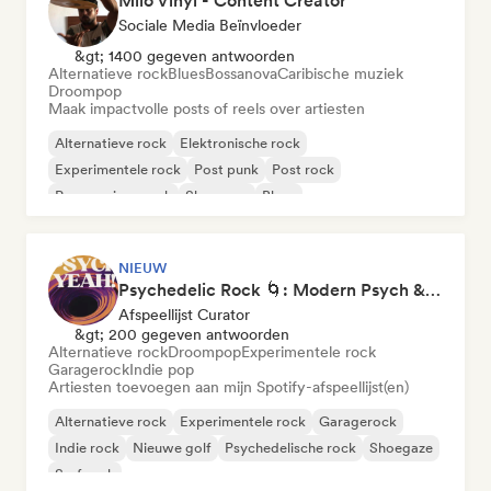
Milo Vinyl - Content Creator
Sociale Media Beïnvloeder
&gt; 1400 gegeven antwoorden
Alternatieve rock
Blues
Bossanova
Caribische muziek
Droompop
Maak impactvolle posts of reels over artiesten
Alternatieve rock
Elektronische rock
Experimentele rock
Post punk
Post rock
Progressieve rock
Shoegaze
Blues
NIEUW
Psychedelic Rock 🌀: Modern Psych & Turkish Vibes
Afspeellijst Curator
&gt; 200 gegeven antwoorden
Alternatieve rock
Droompop
Experimentele rock
Garagerock
Indie pop
Artiesten toevoegen aan mijn Spotify-afspeellijst(en)
Alternatieve rock
Experimentele rock
Garagerock
Indie rock
Nieuwe golf
Psychedelische rock
Shoegaze
Surf rock