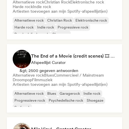
Alternatieve rock
Christian Rock
Elektronische rock
Harde rock
Indie rock
Artiesten toevoegen aan mijn Spotify-afspeellijst(en)
Alternatieve rock
Christian Rock
Elektronische rock
Harde rock
Indie rock
Progressieve rock
Psychedelische rock
Shoegaze
The End of a Movie (credit scenes) 🎞️ Cinematic Dream Pop & Bedroom Indie
Afspeellijst Curator
&gt; 2500 gegeven antwoorden
Alternatieve rock
Blues
Commercieel / Mainstream
Droompop
Filmmuziek
Artiesten toevoegen aan mijn Spotify-afspeellijst(en)
Alternatieve rock
Blues
Garagerock
Indie rock
Progressieve rock
Psychedelische rock
Shoegaze
Surf rock