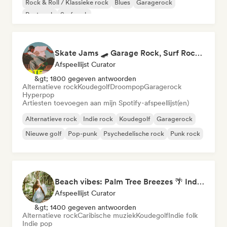
Rock & Roll / Klassieke rock
Blues
Garagerock
Post rock
Surf rock
Skate Jams 🛹 Garage Rock, Surf Rock & Neo-Psych
Afspeellijst Curator
&gt; 1800 gegeven antwoorden
Alternatieve rock
Koudegolf
Droompop
Garagerock
Hyperpop
Artiesten toevoegen aan mijn Spotify-afspeellijst(en)
Alternatieve rock
Indie rock
Koudegolf
Garagerock
Nieuwe golf
Pop-punk
Psychedelische rock
Punk rock
Beach vibes: Palm Tree Breezes 🌴 Indie Folk, Acoustic & Singer-Songwriter
Afspeellijst Curator
&gt; 1400 gegeven antwoorden
Alternatieve rock
Caribische muziek
Koudegolf
Indie folk
Indie pop