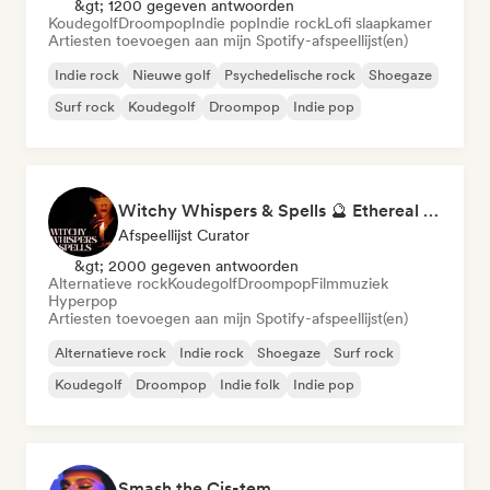
&gt; 1200 gegeven antwoorden
Koudegolf
Droompop
Indie pop
Indie rock
Lofi slaapkamer
Artiesten toevoegen aan mijn Spotify-afspeellijst(en)
Indie rock
Nieuwe golf
Psychedelische rock
Shoegaze
Surf rock
Koudegolf
Droompop
Indie pop
Witchy Whispers & Spells 🔮 Ethereal Art Pop & Dream Pop
Afspeellijst Curator
&gt; 2000 gegeven antwoorden
Alternatieve rock
Koudegolf
Droompop
Filmmuziek
Hyperpop
Artiesten toevoegen aan mijn Spotify-afspeellijst(en)
Alternatieve rock
Indie rock
Shoegaze
Surf rock
Koudegolf
Droompop
Indie folk
Indie pop
Smash the Cis-tem