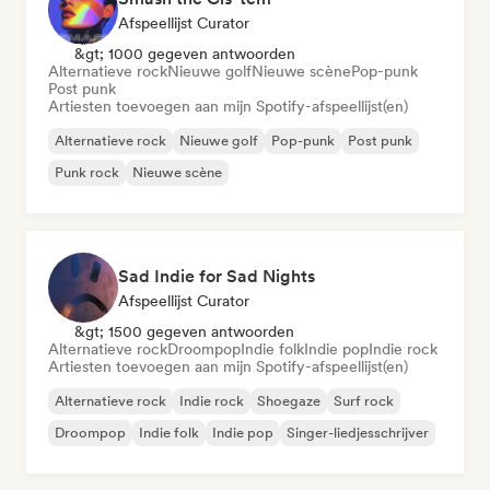
Afspeellijst Curator
&gt; 1000 gegeven antwoorden
Alternatieve rock
Nieuwe golf
Nieuwe scène
Pop-punk
Post punk
Artiesten toevoegen aan mijn Spotify-afspeellijst(en)
Alternatieve rock
Nieuwe golf
Pop-punk
Post punk
Punk rock
Nieuwe scène
Sad Indie for Sad Nights
Afspeellijst Curator
&gt; 1500 gegeven antwoorden
Alternatieve rock
Droompop
Indie folk
Indie pop
Indie rock
Artiesten toevoegen aan mijn Spotify-afspeellijst(en)
Alternatieve rock
Indie rock
Shoegaze
Surf rock
Droompop
Indie folk
Indie pop
Singer-liedjesschrijver