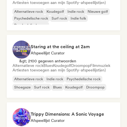
Artiesten toevoegen aan mijn Spotify-afspeellijst(en)
Alternatieve rock
Koudegolf
Indie rock
Nieuwe golf
Psychedelische rock
Surf rock
Indie folk
Psychedelische pop
Staring at the ceiling at 2am
Afspeellijst Curator
&gt; 2100 gegeven antwoorden
Alternatieve rock
Blues
Koudegolf
Droompop
Filmmuziek
Artiesten toevoegen aan mijn Spotify-afspeellijst(en)
Alternatieve rock
Indie rock
Psychedelische rock
Shoegaze
Surf rock
Blues
Koudegolf
Droompop
Trippy Dimensions: A Sonic Voyage
Afspeellijst Curator