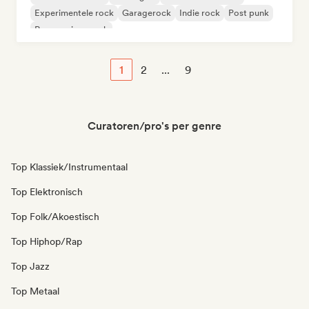
Experimentele rock
Garagerock
Indie rock
Post punk
Progressieve rock
1
2
...
9
Curatoren/pro's per genre
Top Klassiek/Instrumentaal
Top Elektronisch
Top Folk/Akoestisch
Top Hiphop/Rap
Top Jazz
Top Metaal