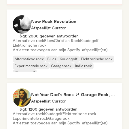
New Rock Revolution
Afspeellijst Curator
&gt; 2000 gegeven antwoorden
Alternatieve rock
Blues
Christian Rock
Koudegolf
Elektronische rock
Artiesten toevoegen aan mijn Spotify-afspeellijst(en)
Alternatieve rock
Blues
Koudegolf
Elektronische rock
Experimentele rock
Garagerock
Indie rock
Nieuwe golf
Not Your Dad’s Rock 🤘 Garage Rock, Alt-Rock & Indie Anthems
Afspeellijst Curator
&gt; 1200 gegeven antwoorden
Alternatieve rock
Koudegolf
Elektronische rock
Experimentele rock
Garagerock
Artiesten toevoegen aan mijn Spotify-afspeellijst(en)