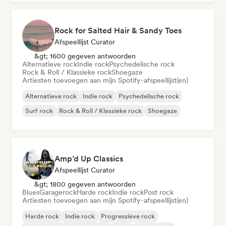
Rock for Salted Hair & Sandy Toes
Afspeellijst Curator
&gt; 1600 gegeven antwoorden
Alternatieve rock
Indie rock
Psychedelische rock
Rock & Roll / Klassieke rock
Shoegaze
Artiesten toevoegen aan mijn Spotify-afspeellijst(en)
Alternatieve rock
Indie rock
Psychedelische rock
Surf rock
Rock & Roll / Klassieke rock
Shoegaze
Amp’d Up Classics
Afspeellijst Curator
&gt; 1800 gegeven antwoorden
Blues
Garagerock
Harde rock
Indie rock
Post rock
Artiesten toevoegen aan mijn Spotify-afspeellijst(en)
Harde rock
Indie rock
Progressieve rock