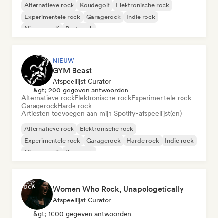
Alternatieve rock
Koudegolf
Elektronische rock
Experimentele rock
Garagerock
Indie rock
Nieuwe golf
Post rock
NIEUW
GYM Beast
Afspeellijst Curator
&gt; 200 gegeven antwoorden
Alternatieve rock
Elektronische rock
Experimentele rock
Garagerock
Harde rock
Artiesten toevoegen aan mijn Spotify-afspeellijst(en)
Alternatieve rock
Elektronische rock
Experimentele rock
Garagerock
Harde rock
Indie rock
Nieuwe golf
Pop-punk
Women Who Rock, Unapologetically
Afspeellijst Curator
&gt; 1000 gegeven antwoorden