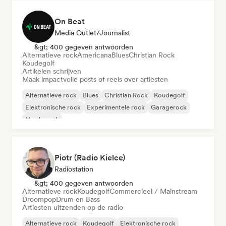
On Beat
Media Outlet/Journalist
&gt; 400 gegeven antwoorden
Alternatieve rock
Americana
Blues
Christian Rock
Koudegolf
Artikelen schrijven
Maak impactvolle posts of reels over artiesten
Alternatieve rock
Blues
Christian Rock
Koudegolf
Elektronische rock
Experimentele rock
Garagerock
Harde rock
Piotr (Radio Kielce)
Radiostation
&gt; 400 gegeven antwoorden
Alternatieve rock
Koudegolf
Commercieel / Mainstream
Droompop
Drum en Bass
Artiesten uitzenden op de radio
Alternatieve rock
Koudegolf
Elektronische rock