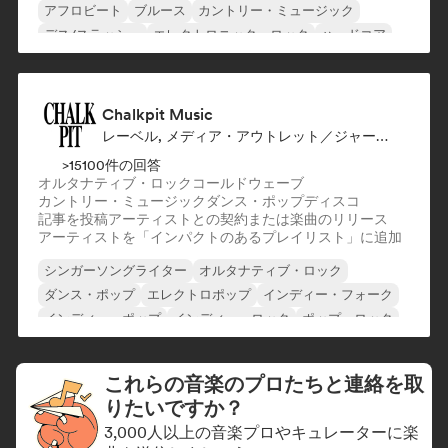
アフロビート
ブルース
カントリー・ミュージック
デス/スラッシュ
エレクトロニック・ロック
ハードコア
Chalkpit Music
レーベル, メディア・アウトレット／ジャーナリスト, プレイリスト・キュレーター
>15100件の回答
オルタナティブ・ロック
コールドウェーブ
カントリー・ミュージック
ダンス・ポップ
ディスコ
記事を投稿
アーティストとの契約または楽曲のリリース
アーティストを「インパクトのあるプレイリスト」に追加
シンガーソングライター
オルタナティブ・ロック
ダンス・ポップ
エレクトロポップ
インディー・フォーク
インディー・ポップ
インディー・ロック
ポップ・ロック
これらの音楽のプロたちと連絡を取
りたいですか？
3,000人以上の音楽プロやキュレーターに楽