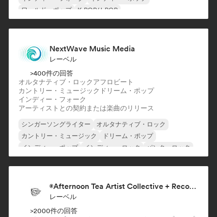
ワールド・ポップ
K-POP/J-POP
ローファイ・ベッドルーム
ポップ・ロック
NextWave Music Media
レーベル
>400件の回答
オルタナティブ・ロック
アフロビート
カントリー・ミュージック
ドリーム・ポップ
インディー・フォーク
アーティストとの契約または楽曲のリリース
シンガーソングライター
オルタナティブ・ロック
カントリー・ミュージック
ドリーム・ポップ
インディー・ポップ
インディー・ロック
パンク・ロック
シューゲイザー
◉Afternoon Tea Artist Collective + Record Label◉
レーベル
>2000件の回答