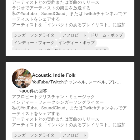
アーティストとの契約または楽曲のリリース
ラジオでアーティストの楽曲を放送する
私のYouTube、SoundCloud、またはTwitchチャンネルでア
ーティストをシェアする
アーティストを「インパクトのあるプレイリスト」に追加
シンガーソングライター
アフロビート
ドリーム・ポップ
インディー・フォーク
インディー・ポップ
インディー・ロック
クリスチャン・ミュージック
コマーシャル／メインストリーム
Acoustic Indie Folk
YouTube/Twitchチャンネル, レーベル, プレイリスト・キュレーター
>800件の回答
アフロビート
クリスチャン・ミュージック
インディー・フォーク
シンガーソングライター
私のYouTube、SoundCloud、またはTwitchチャンネルでア
ーティストをシェアする
アーティストとの契約または楽曲のリリース
アーティストを「インパクトのあるプレイリスト」に追加
シンガーソングライター
アフロビート