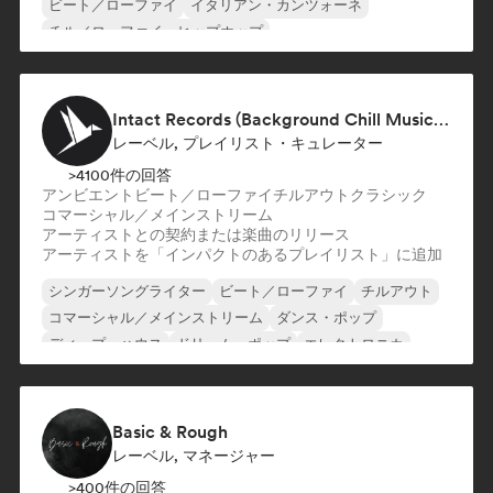
ビート／ローファイ
イタリアン・カンツォーネ
チル／ローファイ・ヒップホップ
カントリー・ミュージック
ドイツ・ラップ／ドイツ・ヒップホップ
エレクトロポップ
Intact Records (Background Chill Music & Good Vibes On The Road)
レーベル, プレイリスト・キュレーター
>4100件の回答
アンビエント
ビート／ローファイ
チルアウト
クラシック
コマーシャル／メインストリーム
アーティストとの契約または楽曲のリリース
アーティストを「インパクトのあるプレイリスト」に追加
シンガーソングライター
ビート／ローファイ
チルアウト
コマーシャル／メインストリーム
ダンス・ポップ
ディープ・ハウス
ドリーム・ポップ
エレクトロニカ
Basic & Rough
レーベル, マネージャー
>400件の回答