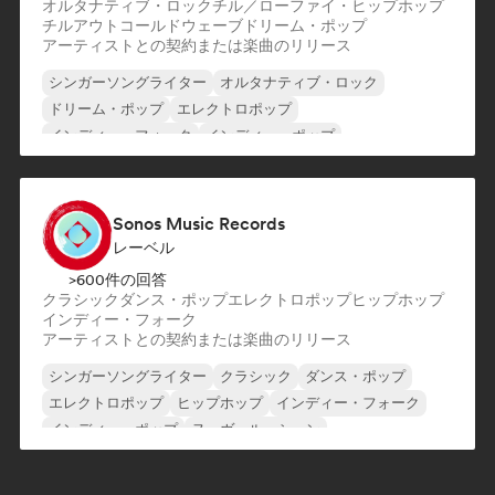
オルタナティブ・ロック
チル／ローファイ・ヒップホップ
チルアウト
コールドウェーブ
ドリーム・ポップ
アーティストとの契約または楽曲のリリース
シンガーソングライター
オルタナティブ・ロック
ドリーム・ポップ
エレクトロポップ
インディー・フォーク
インディー・ポップ
インディー・ロック
ローファイ・ベッドルーム
Sonos Music Records
レーベル
>600件の回答
クラシック
ダンス・ポップ
エレクトロポップ
ヒップホップ
インディー・フォーク
アーティストとの契約または楽曲のリリース
シンガーソングライター
クラシック
ダンス・ポップ
エレクトロポップ
ヒップホップ
インディー・フォーク
インディー・ポップ
ヌーヴェル・シーン