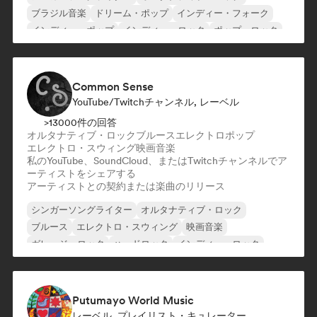
ブラジル音楽
ドリーム・ポップ
インディー・フォーク
インディー・ポップ
インディー・ロック
ポップ・ロック
Common Sense
YouTube/Twitchチャンネル, レーベル
>13000件の回答
オルタナティブ・ロック
ブルース
エレクトロポップ
エレクトロ・スウィング
映画音楽
私のYouTube、SoundCloud、またはTwitchチャンネルでア
ーティストをシェアする
アーティストとの契約または楽曲のリリース
シンガーソングライター
オルタナティブ・ロック
ブルース
エレクトロ・スウィング
映画音楽
ガレージ・ロック
ハードロック
インディー・ロック
Putumayo World Music
レーベル, プレイリスト・キュレーター