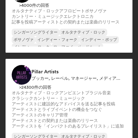
>4000件の回答
オルタナティブ・ロック
アフロビート
ボサノヴァ
カントリー・ミュージック
エレクトロニカ
記事を投稿
アーティストとの契約または楽曲のリリース
シンガーソングライター
オルタナティブ・ロック
ボサノヴァ
インディー・フォーク
インディー・ポップ
インディー・ロック
ローファイ・ベッドルーム
ネオ／モダン・クラシック
Pillar Artists
ブッカー, レーベル, マネージャー, メディア・アウトレット／ジャーナリスト, メンター, プレイリスト・キュレーター
>24300件の回答
オルタナティブ・ロック
アンビエント
ブラジル音楽
クラシック
カントリー・ミュージック
アーティストに建設的なアドバイスを送る
記事を投稿
アーティストとライブイベントの機会をつなぐ
アーティストのキャリア管理
アーティストとの契約または楽曲のリリース
アーティストを「インパクトのあるプレイリスト」に追加
シンガーソングライター
オルタナティブ・ロック