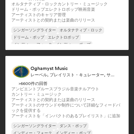
オルタナティブ・ロック
カントリー・ミュージック
ドリーム・ポップ
エレクトロポップ
映画音楽
アーティストのキャリア管理
アーティストとの契約または楽曲のリリース
シンガーソングライター
オルタナティブ・ロック
ドリーム・ポップ
エレクトロポップ
インディー・フォーク
インディー・ポップ
インディー・ロック
ポップ・ロック
Oghamyst Music
レーベル, プレイリスト・キュレーター, サウンドエキスパート
>6600件の回答
アンビエント
ブルース
ブラジル音楽
チルアウト
カントリー・ミュージック
アーティストとの契約または楽曲のリリース
アーティストのサウンドや制作について詳細なフィードバ
ックを提供する
アーティストを「インパクトのあるプレイリスト」に追加
シンガーソングライター
ダンス・ポップ
インディー・フォーク
インディー・ポップ