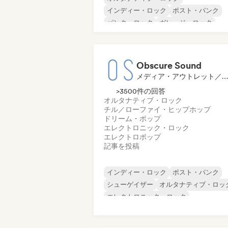
インディー・ロック
ポスト・パンク
パンク・ロック
ガレージ・ロック
メタル／ヘヴィメタル
インディー・ポップ
ポップ・ロック
Obscure Sound
メディア・アウトレット／ジャーナリスト
>3500件の回答
オルタナティブ・ロック
チル／ローファイ・ヒップホップ
ドリーム・ポップ
エレクトロニック・ロック
エレクトロポップ
記事を投稿
インディー・ロック
ポスト・パンク
シューゲイザー
オルタナティブ・ロッ
エレクトロニック・ロック
エレクトロニカ
サイケデリック・ロッ
ドリーム・ポップ