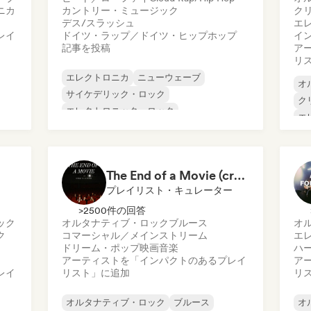
ニカ
カントリー・ミュージック
ク
デス/スラッシュ
エ
レイ
ドイツ・ラップ／ドイツ・ヒップホップ
イ
記事を投稿
ア
リ
エレクトロニカ
ニューウェーブ
オ
サイケデリック・ロック
ク
エレクトロニック・ロック
エ
パンク・ロック
ビート／ローファイ
イ
デス/スラッシュ
プ
ドイツ・ラップ／ドイツ・ヒップホップ
サ
The End of a Movie (credit scenes) 🎞️ Cinematic Dream Pop & Bedroom Indie
プレイリスト・キュレーター
>2500件の回答
ック
オルタナティブ・ロック
ブルース
オ
ク
コマーシャル／メインストリーム
エ
ドリーム・ポップ
映画音楽
ハ
アーティストを「インパクトのあるプレイ
ア
レイ
リスト」に追加
リ
オルタナティブ・ロック
ブルース
オ