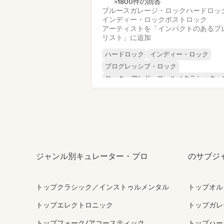
>1800件の回答
ブルース
ガレージ・ロック
ハードロッ
インディー・ロック
ポストロック
アーティストを「インパクトのあるプ
リスト」に追加
ハードロック
インディー・ロック
プログレッシブ・ロック
ロック・アンド・ロール／クラシック・
ック
ブルース
ガレージ・ロック
ポストロック
サーフロック
ジャンル別キュレーター・プロ
のサブジ
トップクラシック／インストゥルメンタル
トップオル
トップエレクトロニック
トップガレ
トップフォーク/アコースティック
トップハー