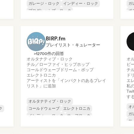
ガレージ・ロック
インディー・ロック
ガ
プログレッシブ・ロック
ポ
サイケデリック・ロック
シューゲイザー
パ
サーフロック
ロ
ッ
BIRP.fm
ブ
プレイリスト・キュレーター
>12700件の回答
オルタナティブ・ロック
オ
チル／ローファイ・ヒップホップ
ビ
コールドウェーブ
ドリーム・ポップ
チ
エレクトロニカ
ド
アーティストを「インパクトのあるプレイ
エ
リスト」に追加
私の
Tw
す
オルタナティブ・ロック
オ
ク
コールドウェーブ
エレクトロニカ
ガ
インディー・ロック
サーフロック
サ
ク
シューゲイザー
ドリーム・ポップ
サ
インディー・ポップ