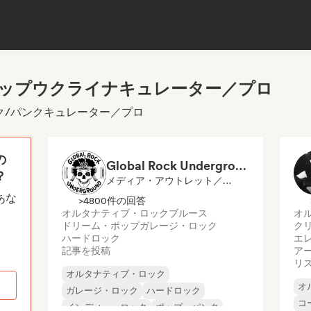
トップウクライナキュレーター／プロ
ック/パンクキュレーター／プロ
の
Global Rock Underground
？
メディア・アウトレット／ジャーナリスト
あな
>4800件の回答
オルタナティブ・ロック
ブルース
オ
ドリーム・ポップ
ガレージ・ロック
ク
ハードロック
エ
記事を投稿
ア
リ
オルタナティブ・ロック
オ
ガレージ・ロック
ハードロック
コ
インディー・ロック
ポップ・パンク