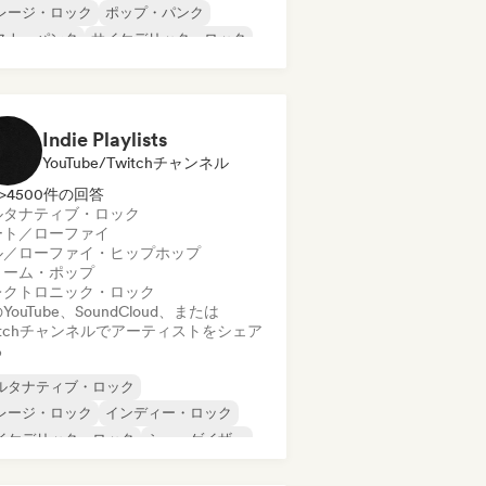
レージ・ロック
ポップ・パンク
スト・パンク
サイケデリック・ロック
ンク・ロック
ック・アンド・ロール／クラシック・ロ
ク
Indie Playlists
ルース
YouTube/Twitchチャンネル
>4500件の回答
ルタナティブ・ロック
ート／ローファイ
ル／ローファイ・ヒップホップ
リーム・ポップ
レクトロニック・ロック
YouTube、SoundCloud、または
itchチャンネルでアーティストをシェア
る
ルタナティブ・ロック
レージ・ロック
インディー・ロック
イケデリック・ロック
シューゲイザー
ーフロック
エレクトロニック・ロック