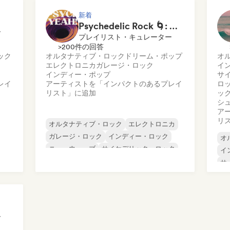
ポ
新着
Psychedelic Rock 🌀: Modern Psych & Turkish Vibes
ー
プレイリスト・キュレーター
>200件の回答
ック
オルタナティブ・ロック
ドリーム・ポップ
オ
エレクトロニカ
ガレージ・ロック
イ
インディー・ポップ
サ
レイ
アーティストを「インパクトのあるプレイ
ロ
リスト」に追加
ッ
シ
ア
リ
オルタナティブ・ロック
エレクトロニカ
ガレージ・ロック
インディー・ロック
オ
ニューウェーブ
サイケデリック・ロック
イ
シューゲイザー
サーフロック
サ
ロ
ッ
シ
ー