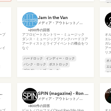
エ
サイケデリック・ロック
パンク・ロック
エ
ロック・アンド・ロール／クラシック・ロ
イ
ック
Jam in the Van
ー
メディア・アウトレット／ジャーナリスト
>200件の回答
ーブ
アフロビート
カントリー・ミュージック
オ
ダンス・ミュージック
ファンク
ハードコア
エ
アーティストとライブイベントの機会をつ
ガ
レイ
なぐ
ア
リ
ハードロック
インディー・ロック
オ
パンク・ロック
ポストロック
エ
プログレッシブ・ロック
エ
ロック・アンド・ロール／クラシック・ロ
ハ
ック
ニ
アフロビート
カントリー・ミュージック
 Garage Rock, Alt-Rock & Indie Anthems
SPIN (magazine) - Ron Hart
ー
メディア・アウトレット／ジャーナリスト
>800件の回答
ーブ
ビート／ローファイ
Cloud Rap/Hip Hop
オ