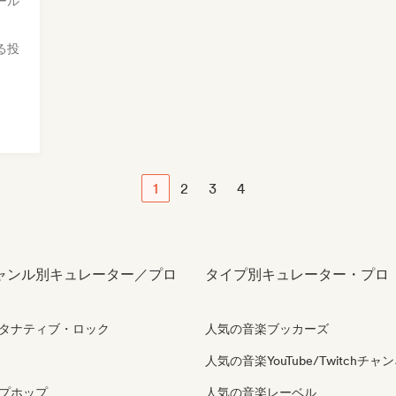
ール
る投
ク
1
2
3
4
ャンル別キュレーター／プロ
タイプ別キュレーター・プロ
タナティブ・ロック
人気の音楽ブッカーズ
人気の音楽YouTube/Twitchチャ
プホップ
人気の音楽レーベル