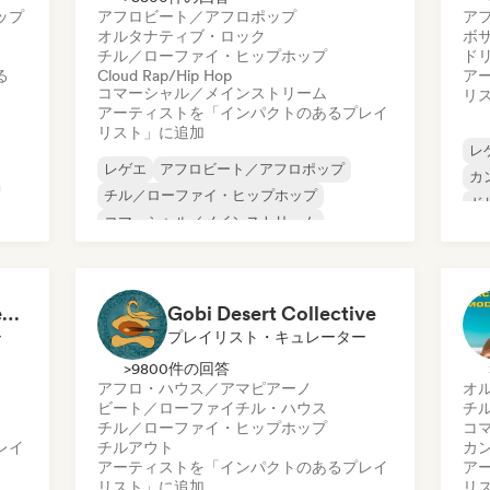
ップ
アフロビート／アフロポップ
ア
オルタナティブ・ロック
ボ
チル／ローファイ・ヒップホップ
ド
る
Cloud Rap/Hip Hop
ア
コマーシャル／メインストリーム
リ
アーティストを「インパクトのあるプレイ
リスト」に追加
レ
レゲエ
アフロビート／アフロポップ
カ
チル／ローファイ・ヒップホップ
ド
コマーシャル／メインストリーム
イ
ヒップホップ
インディー・フォーク
イ
インディー・ポップ
ラテン・ポップ
イ
Campfire & Chill Serenades 🔥 Indie Folk, Acoustic & Singer-Songwriter
Gobi Desert Collective
ー
プレイリスト・キュレーター
>9800件の回答
アフロ・ハウス／アマピアーノ
オ
ビート／ローファイ
チル・ハウス
チ
チル／ローファイ・ヒップホップ
コ
レイ
チルアウト
カ
アーティストを「インパクトのあるプレイ
ア
リスト」に追加
リ