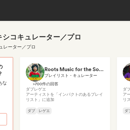
キシコキュレーター／プロ
キュレーター／プロ
の
Roots Music for the Soul 🍃 Roots Reggae, Dub & Dancehall
？
プレイリスト・キュレーター
あな
>700件の回答
ダブ
レゲエ
ダ
アーティストを「インパクトのあるプレイ
ア
リスト」に追加
リ
ダブ
レゲエ
ダ