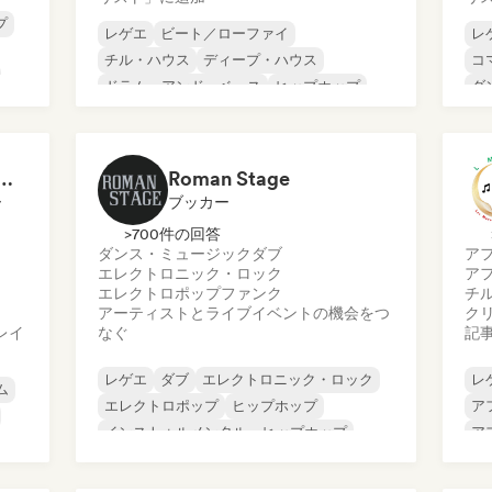
プ
レゲエ
ビート／ローファイ
レ
チル・ハウス
ディープ・ハウス
コ
ドラム・アンド・ベース
ヒップホップ
ダ
インディー・フォーク
イ
インディー・ポップ
 Girls! 🔥 Female Empowerment Pop & Girl-Power Anthems
Roman Stage
ー
ブッカー
>700件の回答
ダンス・ミュージック
ダブ
ア
エレクトロニック・ロック
ア
エレクトロポップ
ファンク
チ
アーティストとライブイベントの機会をつ
ク
レイ
なぐ
記
レゲエ
ダブ
エレクトロニック・ロック
レ
ム
エレクトロポップ
ヒップホップ
ア
インストゥルメンタル・ヒップホップ
ア
ポスト・パンク
サイケデリック・ポップ
チ
ヒ