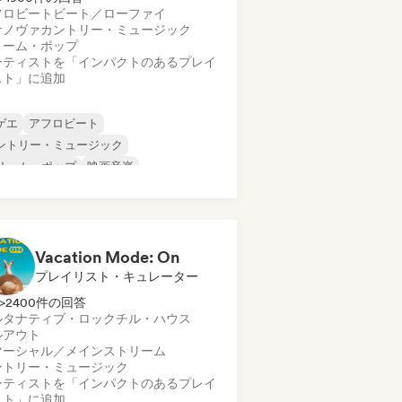
フロビート
ビート／ローファイ
サノヴァ
カントリー・ミュージック
リーム・ポップ
ーティストを「インパクトのあるプレイ
スト」に追加
ゲエ
アフロビート
ントリー・ミュージック
リーム・ポップ
映画音楽
ンディー・フォーク
ンディー・ポップ
ンストゥルメンタル
Vacation Mode: On
プレイリスト・キュレーター
>2400件の回答
ルタナティブ・ロック
チル・ハウス
ルアウト
マーシャル／メインストリーム
ントリー・ミュージック
ーティストを「インパクトのあるプレイ
スト」に追加