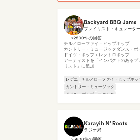
Backyard BBQ Jams
プレイリスト・キュレータ
>2500件の回答
チル／ローファイ・ヒップホップ
カントリー・ミュージック
ダンス・ポ
ドイツ・ポップ
エレクトロポップ
アーティストを「インパクトのあるプ
リスト」に追加
レゲエ
チル／ローファイ・ヒップホッ
カントリー・ミュージック
ドイツ・ポップ
ファンク
インディー・ダンス
インディー・フォーク
インディー・ポップ
Karayib N' Roots
ラジオ局
>3800件の回答