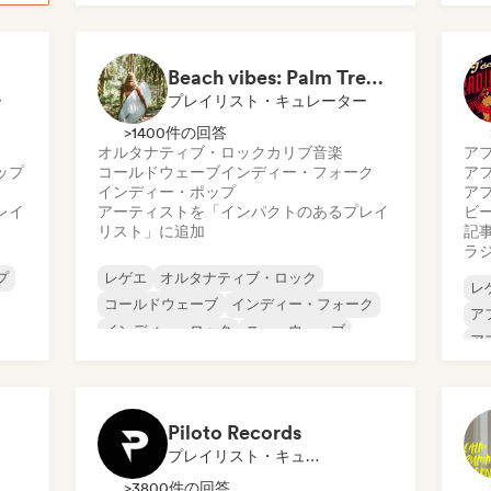
Beach vibes: Palm Tree Breezes 🌴 Indie Folk, Acoustic & Singer-Songwriter
ー
プレイリスト・キュレーター
>1400件の回答
オルタナティブ・ロック
カリブ音楽
ア
ップ
コールドウェーブ
インディー・フォーク
ア
インディー・ポップ
ア
レイ
アーティストを「インパクトのあるプレイ
ビ
リスト」に追加
記
ラ
プ
レゲエ
オルタナティブ・ロック
レ
コールドウェーブ
インディー・フォーク
ア
インディー・ロック
ニューウェーブ
ア
サイケデリック・ポップ
ブ
サイケデリック・ロック
イ
Piloto Records
プレイリスト・キュレーター
>3800件の回答