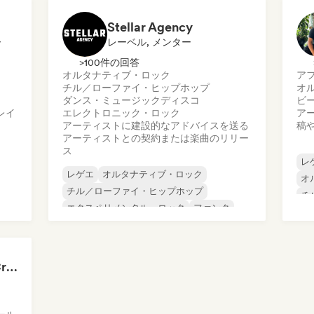
イ
Stellar Agency
ー
レーベル, メンター
>100件の回答
オルタナティブ・ロック
ア
チル／ローファイ・ヒップホップ
オ
ダンス・ミュージック
ディスコ
ビ
レイ
エレクトロニック・ロック
ア
アーティストに建設的なアドバイスを送る
稿
アーティストとの契約または楽曲のリリー
ス
レ
レゲエ
オルタナティブ・ロック
オ
チル／ローファイ・ヒップホップ
チ
エクスペリメンタル・ロック
ファンク
コ
インディー・ダンス
ロ
ダ
インディー・フォーク
ヒ
インディー・ポップ
El Charlie - Content Creator