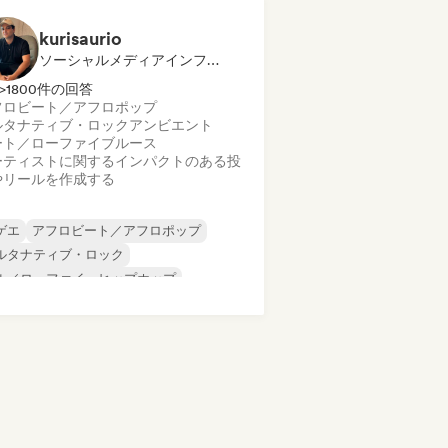
ンターナショナル・ラップ
英語ラップ
kurisaurio
ソーシャルメディアインフルエンサー
>1800件の回答
フロビート／アフロポップ
ルタナティブ・ロック
アンビエント
ート／ローファイ
ブルース
ーティストに関するインパクトのある投
やリールを作成する
ゲエ
アフロビート／アフロポップ
ルタナティブ・ロック
ル／ローファイ・ヒップホップ
マーシャル／メインストリーム
ンス・ミュージック
ダンス・ポップ
ップホップ