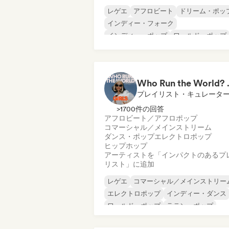
レゲエ
アフロビート
ドリーム・ポッ
インディー・フォーク
インディー・ポップ
ワールド・ポップ
ローファイ・ベッドルーム
ポップ・ソウル
Who Run the World?
プレイリスト・キュレータ
>1700件の回答
アフロビート／アフロポップ
コマーシャル／メインストリーム
ダンス・ポップ
エレクトロポップ
ヒップホップ
アーティストを「インパクトのあるプ
リスト」に追加
レゲエ
コマーシャル／メインストリー
エレクトロポップ
インディー・ダンス
ワールド・ポップ
ラテン・ポップ
英語ラップ
フレンチ・ラップ