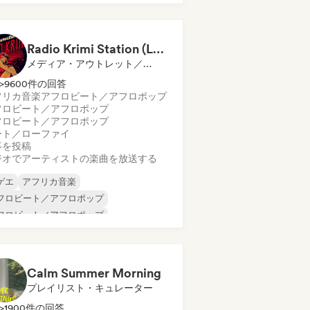
Radio Krimi Station (La Radio)
メディア・アウトレット／ジャーナリスト, ラジオ局
>9600件の回答
フリカ音楽
アフロビート／アフロポップ
フロビート／アフロポップ
フロビート／アフロポップ
ート／ローファイ
事を投稿
ジオでアーティストの楽曲を放送する
ゲエ
アフリカ音楽
フロビート／アフロポップ
フロビート／アフロポップ
ラジル音楽
カリブ音楽
ファンク
ンターナショナル・ラップ
Calm Summer Morning
プレイリスト・キュレーター
>1900件の回答