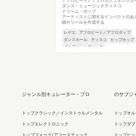
アフロビート／アフロポップ
ダンスホ
ダンス・ミュージック
ディスコ
ドリーム・ポップ
アーティストに関するインパクトのあ
稿やリールを作成する
レゲエ
アフロビート／アフロポップ
ダンスホール
ディスコ
ヒップホップ
インディー・フォーク
インディー・ポップ
インディー・ロッ
ジャンル別キュレーター・プロ
のサブジ
トップクラシック／インストゥルメンタル
トップオル
トップエレクトロニック
トップダブ
トップフォーク/アコースティック
トップヒッ