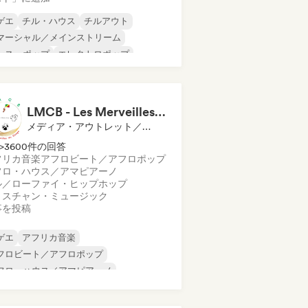
ゲエ
チル・ハウス
チルアウト
マーシャル／メインストリーム
ンス・ポップ
エレクトロポップ
ンディー・ダンス
ワールド・ポップ
LMCB - Les Merveilles du Congo 🇨🇬
メディア・アウトレット／ジャーナリスト
>3600件の回答
フリカ音楽
アフロビート／アフロポップ
フロ・ハウス／アマピアーノ
ル／ローファイ・ヒップホップ
リスチャン・ミュージック
事を投稿
ゲエ
アフリカ音楽
フロビート／アフロポップ
フロ・ハウス／アマピアーノ
ル／ローファイ・ヒップホップ
ップホップ