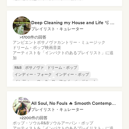
エレクトロポップ
インディー・ダンス
ワールド・ポップ
ラテン・ポップ
Deep Cleaning my House and Life 🫧 Bedroom Pop & Indie Pop
プレイリスト・キュレーター
>1700件の回答
アンビエント
ボサノヴァ
カントリー・ミュージック
ドリーム・ポップ
映画音楽
アーティストを「インパクトのあるプレイリスト」に追
加
R&B
ボサノヴァ
ドリーム・ポップ
インディー・フォーク
インディー・ポップ
インディー・ロック
ローファイ・ベッドルーム
ポップ・ソウル
All Soul, No Fouls 🔥 Smooth Contemporary R&B & Neo Soul
プレイリスト・キュレーター
>2200件の回答
ポップ・ソウル
R&B
ソウル
アーバン・ポップ
アーティストを「インパクトのあるプレイリスト」に追