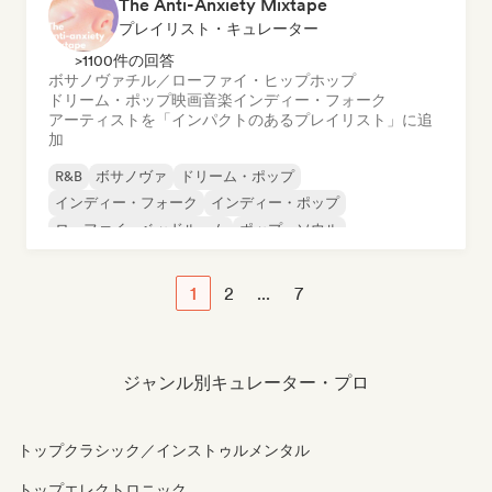
The Anti-Anxiety Mixtape
プレイリスト・キュレーター
>1100件の回答
ボサノヴァ
チル／ローファイ・ヒップホップ
ドリーム・ポップ
映画音楽
インディー・フォーク
アーティストを「インパクトのあるプレイリスト」に追
加
R&B
ボサノヴァ
ドリーム・ポップ
インディー・フォーク
インディー・ポップ
ローファイ・ベッドルーム
ポップ・ソウル
シンガーソングライター
1
2
...
7
ジャンル別キュレーター・プロ
トップクラシック／インストゥルメンタル
トップエレクトロニック