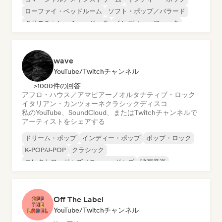
ローファイ・ベッドルーム
ソフト・ポップ／バラード
クリスチャン・ミュージック
インディー・フォーク
インディー・ロック
シンガーソングライター
wave
YouTube/Twitchチャンネル
>1000件の回答
アフロ・ハウス／アマピアーノ
オルタナティブ・ロック
イタリアン・カンツォーネ
クラシック
ディスコ
私のYouTube、SoundCloud、またはTwitchチャンネルで
アーティストをシェアする
ドリーム・ポップ
インディー・ポップ
ポップ・ロック
K-POP/J-POP
クラシック
エレクトロ・ジャズ／ニュー・ジャズ
映画音楽
インディー・ダンス
Off The Label
YouTube/Twitchチャンネル