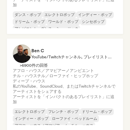
加
ダンス・ポップ
エレクトロポップ
インディー・ポップ
ドリーム・ポップ
ワールド・ポップ
シンセポップ
アンビエント
ダンス・ミュージック
Ben C
YouTube/Twitchチャンネル, プレイリスト・キュレーター
>6900件の回答
アフロ・ハウス／アマピアーノ
アンビエント
チル・ハウス
チル／ローファイ・ヒップホップ
ディープ・ハウス
私のYouTube、SoundCloud、またはTwitchチャンネルで
アーティストをシェアする
アーティストを「インパクトのあるプレイリスト」に追
加
エレクトロポップ
フレンチ・ポップ
ドリーム・ポップ
インディー・ポップ
ローファイ・ベッドルーム
アフロ・ハウス／アマピアーノ
チル・ハウス