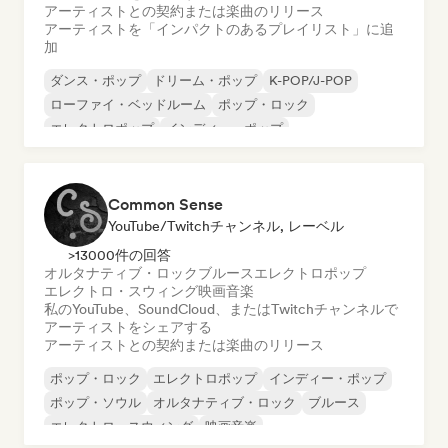
アーティストとの契約または楽曲のリリース
アーティストを「インパクトのあるプレイリスト」に追
加
ダンス・ポップ
ドリーム・ポップ
K-POP/J-POP
ローファイ・ベッドルーム
ポップ・ロック
エレクトロポップ
インディー・ポップ
ワールド・ポップ
Common Sense
YouTube/Twitchチャンネル, レーベル
>13000件の回答
オルタナティブ・ロック
ブルース
エレクトロポップ
エレクトロ・スウィング
映画音楽
私のYouTube、SoundCloud、またはTwitchチャンネルで
アーティストをシェアする
アーティストとの契約または楽曲のリリース
ポップ・ロック
エレクトロポップ
インディー・ポップ
ポップ・ソウル
オルタナティブ・ロック
ブルース
エレクトロ・スウィング
映画音楽