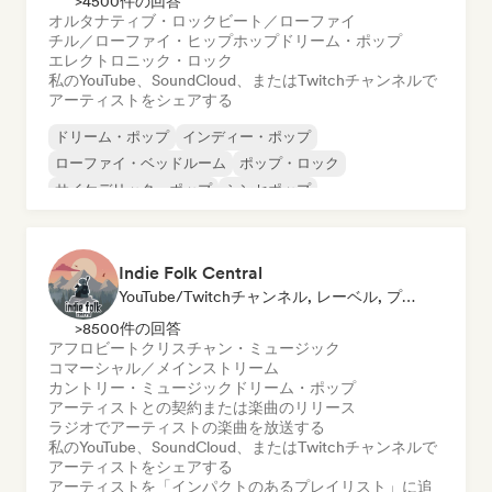
>4500件の回答
オルタナティブ・ロック
ビート／ローファイ
チル／ローファイ・ヒップホップ
ドリーム・ポップ
エレクトロニック・ロック
私のYouTube、SoundCloud、またはTwitchチャンネルで
アーティストをシェアする
ドリーム・ポップ
インディー・ポップ
ローファイ・ベッドルーム
ポップ・ロック
サイケデリック・ポップ
シンセポップ
オルタナティブ・ロック
ガレージ・ロック
Indie Folk Central
YouTube/Twitchチャンネル, レーベル, プレイリスト・キュレーター, ラジオ局
>8500件の回答
アフロビート
クリスチャン・ミュージック
コマーシャル／メインストリーム
カントリー・ミュージック
ドリーム・ポップ
アーティストとの契約または楽曲のリリース
ラジオでアーティストの楽曲を放送する
私のYouTube、SoundCloud、またはTwitchチャンネルで
アーティストをシェアする
アーティストを「インパクトのあるプレイリスト」に追