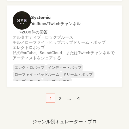
ディープ・ハウス
Systemic
YouTube/Twitchチャンネル
>2600件の回答
オルタナティブ・ロック
ブルース
チル／ローファイ・ヒップホップ
ドリーム・ポップ
エレクトロポップ
私のYouTube、SoundCloud、またはTwitchチャンネルで
アーティストをシェアする
エレクトロポップ
インディー・ポップ
ローファイ・ベッドルーム
ドリーム・ポップ
ポップ・ロック
ポップ・ソウル
オルタナティブ・ロック
チル／ローファイ・ヒップホップ
1
2
...
4
ジャンル別キュレーター・プロ