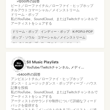
>1200件の回答
ビート／ローファイ
チル／ローファイ・ヒップホップ
チルアウト
コマーシャル／メインストリーム
ドリーム・ポップ
私のYouTube、SoundCloud、またはTwitchチャンネルで
アーティストをシェアする
ドリーム・ポップ
インディー・ポップ
K-POP/J-POP
ポップ・ソウル
コマーシャル／メインストリーム
エレクトロポップ
ローファイ・ベッドルーム
ビート／ローファイ
Sll Music Playlists
YouTube/Twitchチャンネル, メディア・アウトレット／ジャーナリスト, プレイリスト・キュレーター, サウンドエキスパート
>5400件の回答
アンビエント
チル／ローファイ・ヒップホップ
ダンス・ミュージック
ダンス・ポップ
ディープ・ハウス
記事を投稿
私のYouTube、SoundCloud、またはTwitchチャンネルで
アーティストをシェアする
アーティストのサウンドや制作について詳細なフィード
バックを提供する
アーティストを「インパクトのあるプレイリスト」に追