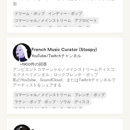
加
ドリーム・ポップ
インディー・ポップ
コマーシャル／メインストリーム
アフロビート
インディー・フォーク
インディー・ロック
シンガーソングライター
クリスチャン・ミュージック
French Music Curator (Stoopy)
YouTube/Twitchチャンネル
>1900件の回答
アンビエント
コマーシャル／メインストリーム
ディスコ
エクスペリメンタル・ロック
フレンチ・ポップ
私のYouTube、SoundCloud、またはTwitchチャンネルで
アーティストをシェアする
コマーシャル／メインストリーム
フレンチ・ポップ
ラテン・ポップ
ポップ・ソウル
ディスコ
エクスペリメンタル・ロック
ファンク
ジャズ・フュージョン