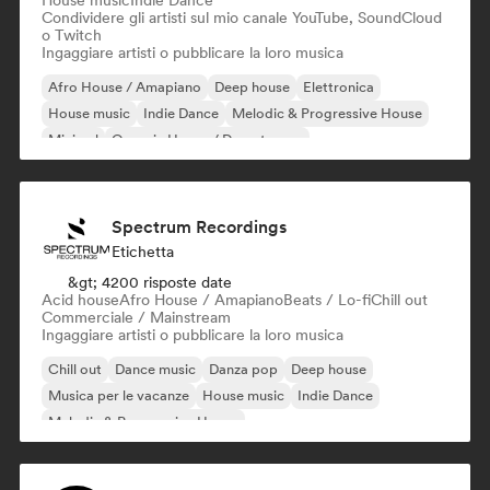
House music
Indie Dance
Condividere gli artisti sul mio canale YouTube, SoundCloud
o Twitch
Ingaggiare artisti o pubblicare la loro musica
Afro House / Amapiano
Deep house
Elettronica
House music
Indie Dance
Melodic & Progressive House
Minimal
Organic House / Downtempo
Spectrum Recordings
Etichetta
&gt; 4200 risposte date
Acid house
Afro House / Amapiano
Beats / Lo-fi
Chill out
Commerciale / Mainstream
Ingaggiare artisti o pubblicare la loro musica
Chill out
Dance music
Danza pop
Deep house
Musica per le vacanze
House music
Indie Dance
Melodic & Progressive House