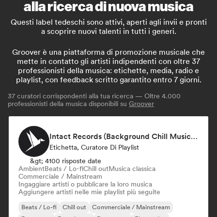
alla ricerca di nuova musica
Questi label tedeschi sono attivi, aperti agli invii e pronti
a scoprire nuovi talenti in tutti i generi.
Groover è una piattaforma di promozione musicale che
mette in contatto gli artisti indipendenti con oltre 37
professionisti della musica: etichette, media, radio e
playlist, con feedback scritto garantito entro 7 giorni.
37
curatori corrispondenti alla tua ricerca — Oltre 4.000
professionisti della musica disponibili su
Groover
Intact Records (Background Chill Music & Good Vibes On The Road)
Etichetta, Curatore Di Playlist
&gt; 4100 risposte date
Ambient
Beats / Lo-fi
Chill out
Musica classica
Commerciale / Mainstream
Ingaggiare artisti o pubblicare la loro musica
Aggiungere artisti nelle mie playlist più seguite
Beats / Lo-fi
Chill out
Commerciale / Mainstream