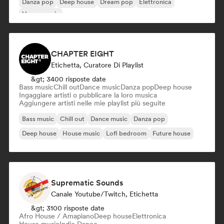
Danza pop
Deep house
Dream pop
Elettronica
House music
CHAPTER EIGHT
Etichetta, Curatore Di Playlist
&gt; 3400 risposte date
Bass music
Chill out
Dance music
Danza pop
Deep house
Ingaggiare artisti o pubblicare la loro musica
Aggiungere artisti nelle mie playlist più seguite
Bass music
Chill out
Dance music
Danza pop
Deep house
House music
Lofi bedroom
Future house
Suprematic Sounds
Canale Youtube/Twitch, Etichetta
&gt; 3100 risposte date
Afro House / Amapiano
Deep house
Elettronica