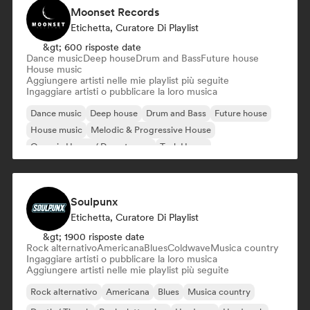
Moonset Records
Etichetta, Curatore Di Playlist
&gt; 600 risposte date
Dance music
Deep house
Drum and Bass
Future house
House music
Aggiungere artisti nelle mie playlist più seguite
Ingaggiare artisti o pubblicare la loro musica
Dance music
Deep house
Drum and Bass
Future house
House music
Melodic & Progressive House
Organic House / Downtempo
Tech House
Soulpunx
Etichetta, Curatore Di Playlist
&gt; 1900 risposte date
Rock alternativo
Americana
Blues
Coldwave
Musica country
Ingaggiare artisti o pubblicare la loro musica
Aggiungere artisti nelle mie playlist più seguite
Rock alternativo
Americana
Blues
Musica country