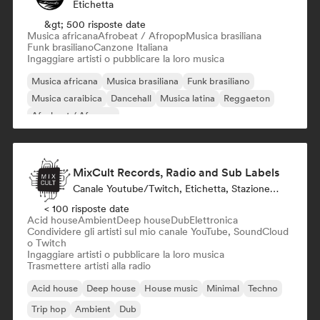
Etichetta
&gt; 500 risposte date
Musica africana
Afrobeat / Afropop
Musica brasiliana
Funk brasiliano
Canzone Italiana
Ingaggiare artisti o pubblicare la loro musica
Musica africana
Musica brasiliana
Funk brasiliano
Musica caraibica
Dancehall
Musica latina
Reggaeton
Afrobeat / Afropop
MixCult Records, Radio and Sub Labels
Canale Youtube/Twitch, Etichetta, Stazione Radio
< 100 risposte date
Acid house
Ambient
Deep house
Dub
Elettronica
Condividere gli artisti sul mio canale YouTube, SoundCloud
o Twitch
Ingaggiare artisti o pubblicare la loro musica
Trasmettere artisti alla radio
Acid house
Deep house
House music
Minimal
Techno
Trip hop
Ambient
Dub