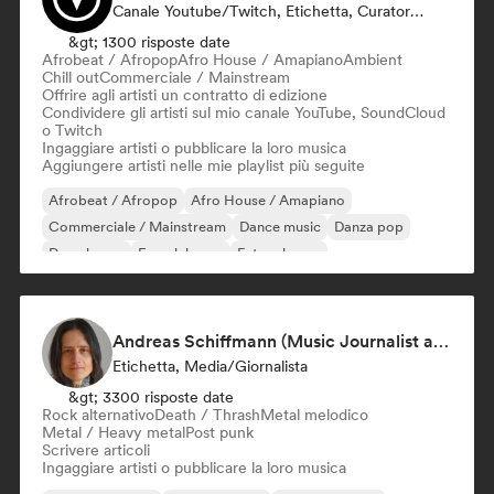
Canale Youtube/Twitch, Etichetta, Curatore Di Playlist, Editore
&gt; 1300 risposte date
Afrobeat / Afropop
Afro House / Amapiano
Ambient
Chill out
Commerciale / Mainstream
Offrire agli artisti un contratto di edizione
Condividere gli artisti sul mio canale YouTube, SoundCloud
o Twitch
Ingaggiare artisti o pubblicare la loro musica
Aggiungere artisti nelle mie playlist più seguite
Afrobeat / Afropop
Afro House / Amapiano
Commerciale / Mainstream
Dance music
Danza pop
Deep house
French house
Future house
Andreas Schiffmann (Music Journalist and Label Assistant)
Etichetta, Media/Giornalista
&gt; 3300 risposte date
Rock alternativo
Death / Thrash
Metal melodico
Metal / Heavy metal
Post punk
Scrivere articoli
Ingaggiare artisti o pubblicare la loro musica