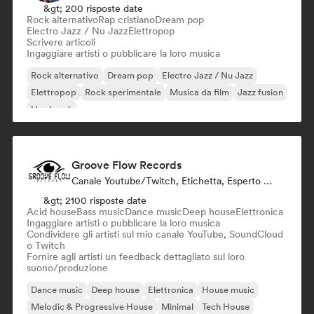
&gt; 200 risposte date
Rock alternativo
Rap cristiano
Dream pop
Electro Jazz / Nu Jazz
Elettropop
Scrivere articoli
Ingaggiare artisti o pubblicare la loro musica
Rock alternativo
Dream pop
Electro Jazz / Nu Jazz
Elettropop
Rock sperimentale
Musica da film
Jazz fusion
Hard rock
Groove Flow Records
Canale Youtube/Twitch, Etichetta, Esperto Del Suono
&gt; 2100 risposte date
Acid house
Bass music
Dance music
Deep house
Elettronica
Ingaggiare artisti o pubblicare la loro musica
Condividere gli artisti sul mio canale YouTube, SoundCloud
o Twitch
Fornire agli artisti un feedback dettagliato sul loro
suono/produzione
Dance music
Deep house
Elettronica
House music
Melodic & Progressive House
Minimal
Tech House