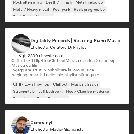
Rock alternativo
Death / Thrash
Metal melodico
Metal / Heavy metal
Post punk
Rock progressivo
Punk Rock
Shoegaze
Digitality Records | Relaxing Piano Music
Etichetta, Curatore Di Playlist
&gt; 2800 risposte date
Chill / Lo-fi Hip-Hop
Chill out
Musica classica
Dream pop
Musica da film
Ingaggiare artisti o pubblicare la loro musica
Aggiungere artisti nelle mie playlist più seguite
Chill / Lo-fi Hip-Hop
Chill out
Musica classica
Strumentale
Lofi bedroom
Neo / Classico moderno
Pianoforte solista
Dream pop
0xmrvinyl
Etichetta, Media/Giornalista