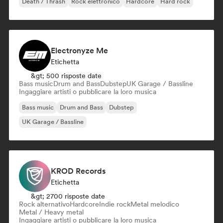
Death / Thrash
Rock elettronico
Hardcore
Hard rock
Electronyze Me
Etichetta
&gt; 500 risposte date
Bass music
Drum and Bass
Dubstep
UK Garage / Bassline
Ingaggiare artisti o pubblicare la loro musica
Bass music
Drum and Bass
Dubstep
UK Garage / Bassline
KROD Records
Etichetta
&gt; 2700 risposte date
Rock alternativo
Hardcore
Indie rock
Metal melodico
Metal / Heavy metal
Ingaggiare artisti o pubblicare la loro musica