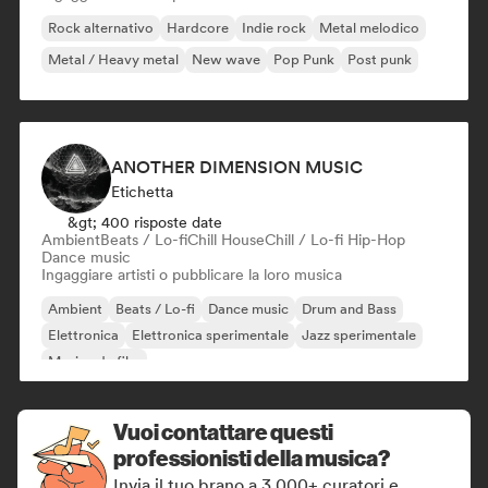
Rock alternativo
Hardcore
Indie rock
Metal melodico
Metal / Heavy metal
New wave
Pop Punk
Post punk
ANOTHER DIMENSION MUSIC
Etichetta
&gt; 400 risposte date
Ambient
Beats / Lo-fi
Chill House
Chill / Lo-fi Hip-Hop
Dance music
Ingaggiare artisti o pubblicare la loro musica
Ambient
Beats / Lo-fi
Dance music
Drum and Bass
Elettronica
Elettronica sperimentale
Jazz sperimentale
Musica da film
Vuoi contattare questi
professionisti della musica?
Invia il tuo brano a 3.000+ curatori e