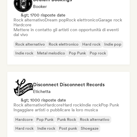
Booker
&gt; 1700 risposte date
Rock alternativo
Dream pop
Rock elettronico
Garage rock
Hardcore
Mettere in contatto gli artisti con opportunità di eventi
dal vivo
Rock alternativo
Rock elettronico
Hard rock
Indie pop
Indie rock
Metal melodico
Pop Punk
Pop rock
Disconnect Disconnect Records
Etichetta
&gt; 1000 risposte date
Rock alternativo
Hardcore
Hard rock
Indie rock
Pop Punk
Ingaggiare artisti o pubblicare la loro musica
Hardcore
Pop Punk
Punk Rock
Rock alternativo
Hard rock
Indie rock
Post punk
Shoegaze