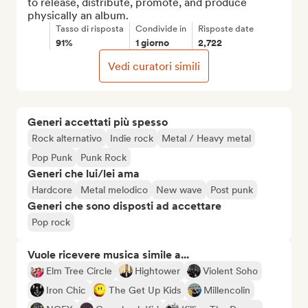
to release, distribute, promote, and produce 
physically an album.
Tasso di risposta
Condivide in
Risposte date
91%
1 giorno
2,722
Vedi curatori simili
Generi accettati più spesso
Rock alternativo
Indie rock
Metal / Heavy metal
Pop Punk
Punk Rock
Generi che lui/lei ama
Hardcore
Metal melodico
New wave
Post punk
Generi che sono disposti ad accettare
Pop rock
Vuole ricevere musica simile a...
Elm Tree Circle
Hightower
Violent Soho
Iron Chic
The Get Up Kids
Millencolin