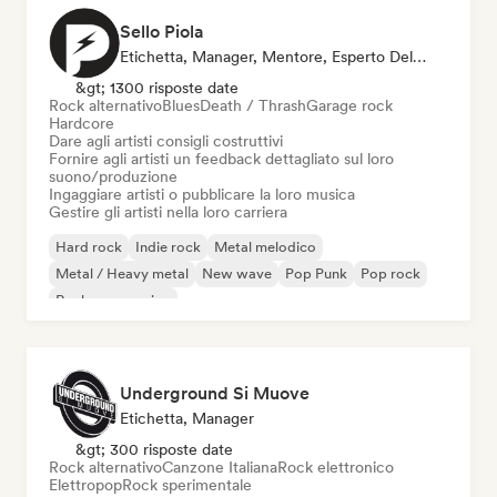
Sello Piola
Etichetta, Manager, Mentore, Esperto Del Suono
&gt; 1300 risposte date
Rock alternativo
Blues
Death / Thrash
Garage rock
Hardcore
Dare agli artisti consigli costruttivi
Fornire agli artisti un feedback dettagliato sul loro
suono/produzione
Ingaggiare artisti o pubblicare la loro musica
Gestire gli artisti nella loro carriera
Hard rock
Indie rock
Metal melodico
Metal / Heavy metal
New wave
Pop Punk
Pop rock
Rock progressivo
Underground Si Muove
Etichetta, Manager
&gt; 300 risposte date
Rock alternativo
Canzone Italiana
Rock elettronico
Elettropop
Rock sperimentale