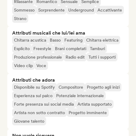
Rilassante
Romantico
Sensuale
Semplice
Sommesso
Sorprendente
Underground
Accattivante
Strano
Attributi musicali che lui/lei ama
Chitarra acustica
Basso
Featuring
Chitarra elettrica
Esplicito
Freestyle
Brani completati
Tamburi
Produzione professionale
Radio edit
Tutti i supporti
Video clip
Voce
Attributi che adora
Disponibile su Spotify
Compositore
Progetto agli inizi
Esperienza sul palco
Potenziale internazionale
Forte presenza sui social media
Artista supportato
Artista non sotto contratto
Progetto imminente
Giovane talento
Non vuole ricevere...