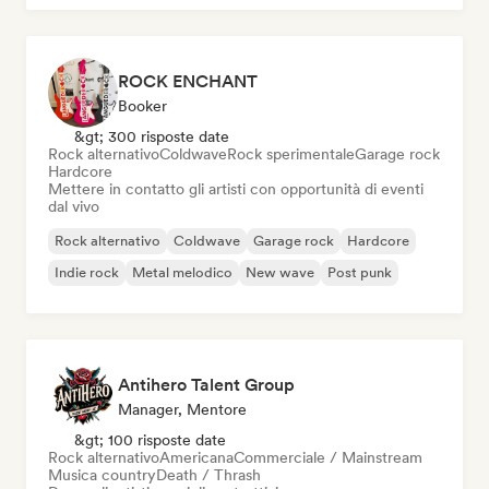
ROCK ENCHANT
Booker
&gt; 300 risposte date
Rock alternativo
Coldwave
Rock sperimentale
Garage rock
Hardcore
Mettere in contatto gli artisti con opportunità di eventi
dal vivo
Rock alternativo
Coldwave
Garage rock
Hardcore
Indie rock
Metal melodico
New wave
Post punk
Antihero Talent Group
Manager, Mentore
&gt; 100 risposte date
Rock alternativo
Americana
Commerciale / Mainstream
Musica country
Death / Thrash