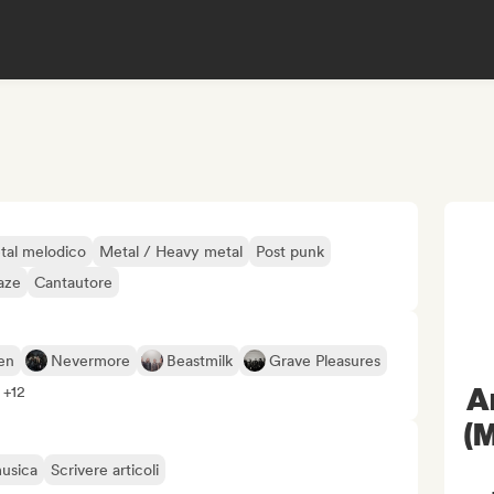
tal melodico
Metal / Heavy metal
Post punk
aze
Cantautore
en
Nevermore
Beastmilk
Grave Pleasures
A
 +12
(M
musica
Scrivere articoli