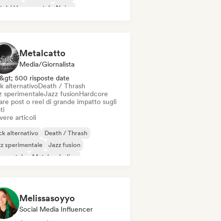
al / Heavy metal
Noise
ck progressivo
Metalcatto
Media/Giornalista
&gt; 500 risposte date
k alternativo
Death / Thrash
z sperimentale
Jazz fusion
Hardcore
re post o reel di grande impatto sugli
ti
vere articoli
k alternativo
Death / Thrash
z sperimentale
Jazz fusion
rumentale
Metal melodico
al / Heavy metal
Post rock
Melissasoyyo
Social Media Influencer