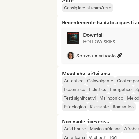
Altre
Consigliare al team/rete
Recentemente ha dato a questi art
Downfall
HOLLOW SKIES
Scrivo un articolo
Mood che lui/lei ama
Autentico
Coinvolgente
Contempo
Eccentrico
Eclettico
Energetico
S
Testi significativi
Malinconico
Melod
Psicologico
Rilassante
Romantico
Non vuole ricevere...
Acid house
Musica africana
Afrobea
Americana
Vedi tutti +106