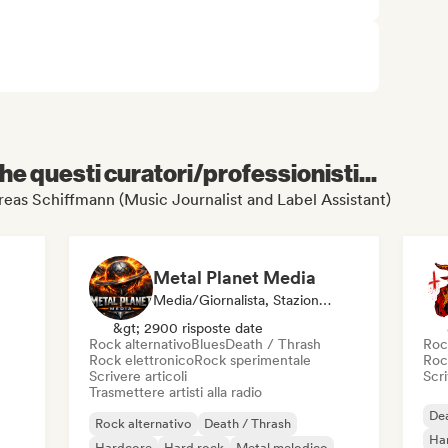
e questi curatori/professionisti...
ndreas Schiffmann (Music Journalist and Label Assistant)
Metal Planet Media
Media/Giornalista, Stazione Radio
&gt; 2900 risposte date
Rock alternativo
Blues
Death / Thrash
Roc
Rock elettronico
Rock sperimentale
Roc
Scrivere articoli
Scri
Trasmettere artisti alla radio
Dea
Rock alternativo
Death / Thrash
Ha
Hardcore
Hard rock
Metal melodico