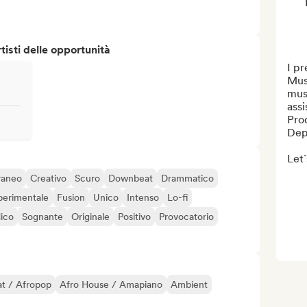
isti delle opportunità
I pr
Musi
mus
ass
Pro
Dep
Let´
raneo
Creativo
Scuro
Downbeat
Drammatico
perimentale
Fusion
Unico
Intenso
Lo-fi
ico
Sognante
Originale
Positivo
Provocatorio
t / Afropop
Afro House / Amapiano
Ambient