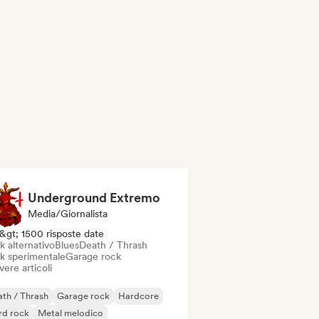
Underground Extremo
Media/Giornalista
&gt; 1500 risposte date
k alternativo
Blues
Death / Thrash
k sperimentale
Garage rock
vere articoli
th / Thrash
Garage rock
Hardcore
rd rock
Metal melodico