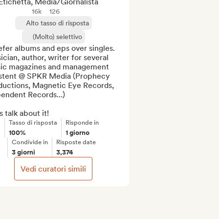
Etichetta, Media/Giornalista
16k
126
Alto tasso di risposta
(Molto) selettivo
efer albums and eps over singles. 
cian, author, writer for several 
ic magazines and management 
istent @ SPKR Media (Prophecy 
ductions, Magnetic Eye Records, 
endent Records...)

s talk about it!
Tasso di risposta
Risponde in
100%
1 giorno
Condivide in
Risposte date
3 giorni
3,374
Vedi curatori simili