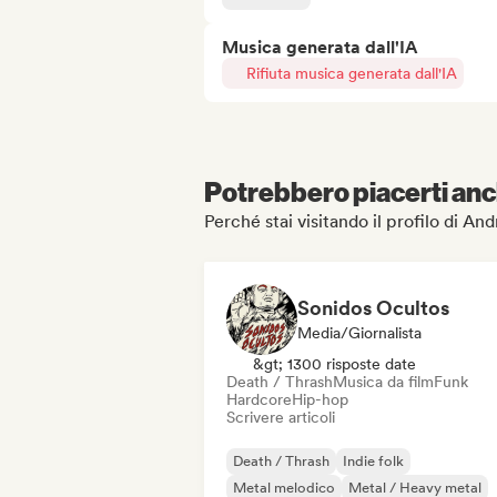
Musica generata dall'IA
Rifiuta musica generata dall'IA
Potrebbero piacerti anch
Perché stai visitando il profilo di A
Sonidos Ocultos
Media/Giornalista
&gt; 1300 risposte date
Death / Thrash
Musica da film
Funk
Hardcore
Hip-hop
Scrivere articoli
Death / Thrash
Indie folk
Metal melodico
Metal / Heavy metal