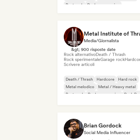
Post rock
Rock progressivo
Rock psichedelico
Punk Rock
Media/Giornalista
&gt; 900 risposte date
Rock alternativo
Death / Thrash
Rock sperimentale
Garage rock
Hardco
Scrivere articoli
Death / Thrash
Hardcore
Hard rock
Metal melodico
Metal / Heavy metal
Post punk
Rock progressivo
Punk Ro
Brian Gordock
Social Media Influencer