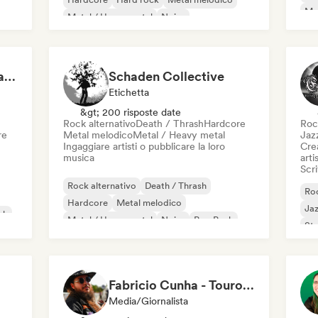
Met
Metal / Heavy metal
Noise
Ro
Rock progressivo
Metal Institute of Thrashology
Schaden Collective
Etichetta
&gt; 200 risposte date
Rock alternativo
Death / Thrash
Hardcore
Roc
re
Metal melodico
Metal / Heavy metal
Jaz
Ingaggiare artisti o pubblicare la loro
Crea
musica
artis
Scri
Rock alternativo
Death / Thrash
Roc
Hardcore
Metal melodico
Jaz
ck
Metal / Heavy metal
Noise
Pop Punk
St
Post punk
Met
Fabricio Cunha - Touro Rock
Media/Giornalista