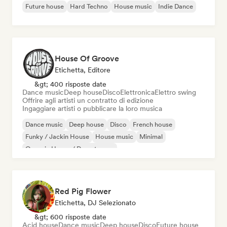
Future house
Hard Techno
House music
Indie Dance
House Of Groove
Etichetta, Editore
&gt; 400 risposte date
Dance music
Deep house
Disco
Elettronica
Elettro swing
Offrire agli artisti un contratto di edizione
Ingaggiare artisti o pubblicare la loro musica
Dance music
Deep house
Disco
French house
Funky / Jackin House
House music
Minimal
Organic House / Downtempo
Red Pig Flower
Etichetta, DJ Selezionato
&gt; 600 risposte date
Acid house
Dance music
Deep house
Disco
Future house