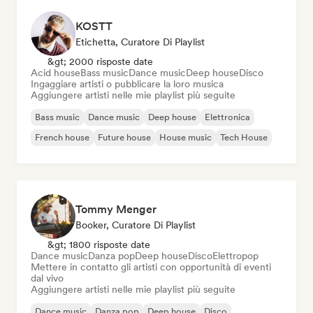
KOSTT
Etichetta, Curatore Di Playlist
&gt; 2000 risposte date
Acid house
Bass music
Dance music
Deep house
Disco
Ingaggiare artisti o pubblicare la loro musica
Aggiungere artisti nelle mie playlist più seguite
Bass music
Dance music
Deep house
Elettronica
French house
Future house
House music
Tech House
Tommy Menger
Booker, Curatore Di Playlist
&gt; 1800 risposte date
Dance music
Danza pop
Deep house
Disco
Elettropop
Mettere in contatto gli artisti con opportunità di eventi
dal vivo
Aggiungere artisti nelle mie playlist più seguite
Dance music
Danza pop
Deep house
Disco