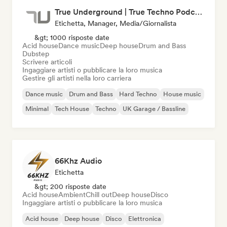
True Underground | True Techno Podcast | ONE
Etichetta, Manager, Media/Giornalista
&gt; 1000 risposte date
Acid house
Dance music
Deep house
Drum and Bass
Dubstep
Scrivere articoli
Ingaggiare artisti o pubblicare la loro musica
Gestire gli artisti nella loro carriera
Dance music
Drum and Bass
Hard Techno
House music
Minimal
Tech House
Techno
UK Garage / Bassline
66Khz Audio
Etichetta
&gt; 200 risposte date
Acid house
Ambient
Chill out
Deep house
Disco
Ingaggiare artisti o pubblicare la loro musica
Acid house
Deep house
Disco
Elettronica