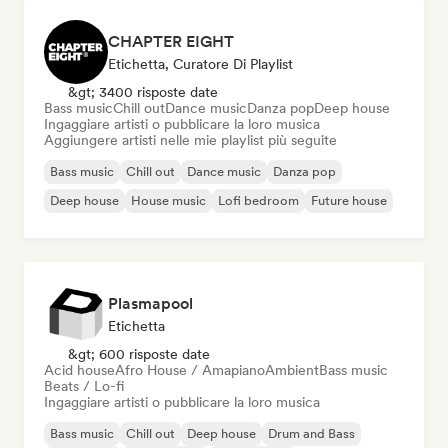
CHAPTER EIGHT
Etichetta, Curatore Di Playlist
&gt; 3400 risposte date
Bass music
Chill out
Dance music
Danza pop
Deep house
Ingaggiare artisti o pubblicare la loro musica
Aggiungere artisti nelle mie playlist più seguite
Bass music
Chill out
Dance music
Danza pop
Deep house
House music
Lofi bedroom
Future house
Plasmapool
Etichetta
&gt; 600 risposte date
Acid house
Afro House / Amapiano
Ambient
Bass music
Beats / Lo-fi
Ingaggiare artisti o pubblicare la loro musica
Bass music
Chill out
Deep house
Drum and Bass