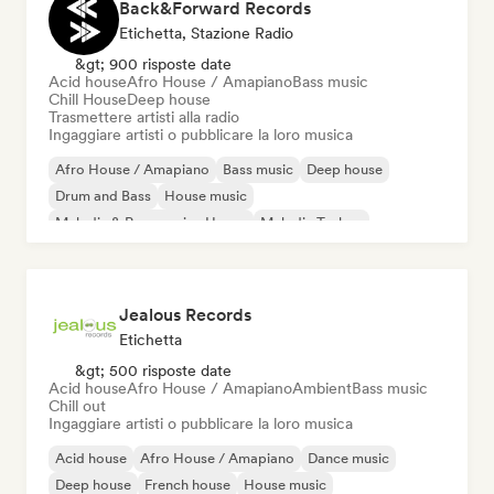
Back&Forward Records
Etichetta, Stazione Radio
&gt; 900 risposte date
Acid house
Afro House / Amapiano
Bass music
Chill House
Deep house
Trasmettere artisti alla radio
Ingaggiare artisti o pubblicare la loro musica
Afro House / Amapiano
Bass music
Deep house
Drum and Bass
House music
Melodic & Progressive House
Melodic Techno
Tech House
Jealous Records
Etichetta
&gt; 500 risposte date
Acid house
Afro House / Amapiano
Ambient
Bass music
Chill out
Ingaggiare artisti o pubblicare la loro musica
Acid house
Afro House / Amapiano
Dance music
Deep house
French house
House music