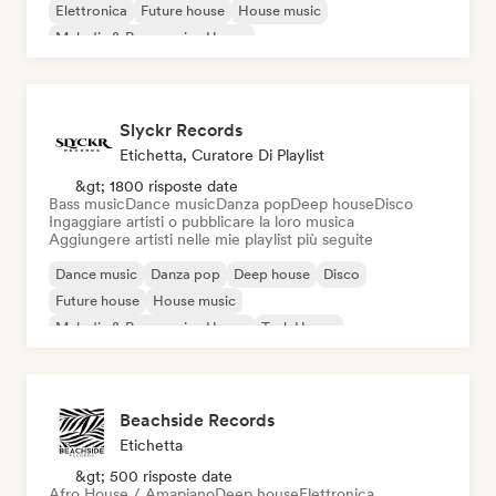
Elettronica
Future house
House music
Melodic & Progressive House
Slyckr Records
Etichetta, Curatore Di Playlist
&gt; 1800 risposte date
Bass music
Dance music
Danza pop
Deep house
Disco
Ingaggiare artisti o pubblicare la loro musica
Aggiungere artisti nelle mie playlist più seguite
Dance music
Danza pop
Deep house
Disco
Future house
House music
Melodic & Progressive House
Tech House
Beachside Records
Etichetta
&gt; 500 risposte date
Afro House / Amapiano
Deep house
Elettronica