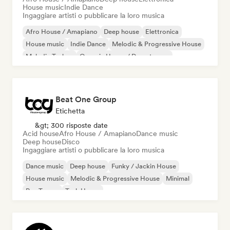
House music
Indie Dance
Ingaggiare artisti o pubblicare la loro musica
Afro House / Amapiano
Deep house
Elettronica
House music
Indie Dance
Melodic & Progressive House
Melodic Techno
Organic House / Downtempo
Beat One Group
Etichetta
&gt; 300 risposte date
Acid house
Afro House / Amapiano
Dance music
Deep house
Disco
Ingaggiare artisti o pubblicare la loro musica
Dance music
Deep house
Funky / Jackin House
House music
Melodic & Progressive House
Minimal
Psy-Trance
Tech House